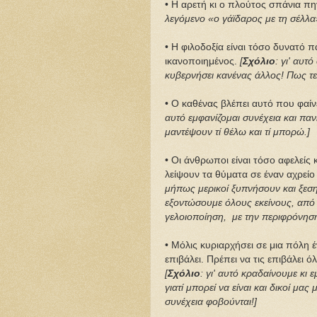
• Η αρετή κι ο πλούτος σπάνια π
λεγόμενο «ο γάϊδαρος με τη σέλλα
• Η φιλοδοξία είναι τόσο δυνατό π
ικανοποιημένος.
[
Σχόλιο
: γι' αυτ
κυβερνήσει κανένας άλλος! Πως τε
• Ο καθένας βλέπει αυτό που φαίν
αυτό εμφανίζομαι συνέχεια και πα
μαντέψουν τί θέλω και τί μπορώ.]
• Οι άνθρωποι είναι τόσο αφελείς
λείψουν τα θύματα σε έναν αχρείο 
μήπως μερικοί ξυπνήσουν και ξεση
εξοντώσουμε όλους εκείνους, από 
γελοιοποίηση, με την περιφρόνηση
• Μόλις κυριαρχήσει σε μια πόλη έ
επιβάλει. Πρέπει να τις επιβάλει ό
[
Σχόλιο
: γι' αυτό κραδαίνουμε κι
γιατί μπορεί να είναι και δικοί μα
συνέχεια φοβούνται!]