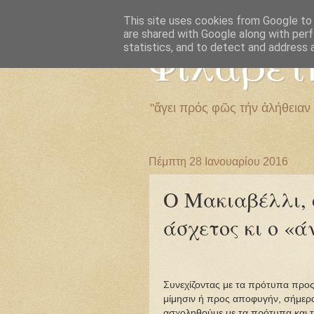
This site uses cookies from Google to d
are shared with Google along with perf
Φιλαρέτ
statistics, and to detect and address 
"ἄγει πρός φῶς τήν ἀλήθειαν
Πέμπτη 28 Ιανουαρίου 2016
Ο Μακιαβέλλι, ο
άσχετος κι ο «
Συνεχίζοντας με τα πρότυπα προ
μίμησιν ή προς αποφυγήν, σήμερ
ασχοληθούμε με τα πρότυπα και τ