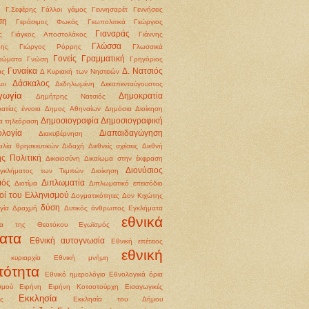
Γ.Σεφέρης
Γάλλοι
γάμος
Γεννησαρέτ
Γεννήσεις
ση
Γεράσιμος Φωκάς
Γεωπολιτικά
Γεώργιος
Γιαναράς
ς
Γιάγκος Αποστολάκος
Γιάννης
Γλώσσα
δης
Γιώργος Ρόρρης
Γλωσσικά
Γονείς
Γραμματική
τώματα
Γνώση
Γρηγόριος
Γυναίκα
Δ. Νατσιός
άς
Δ Κυριακή των Νηστειών
Δάσκαλος
οι
Δεδηλωμένη
Δεκαπενταύγουστος
γωγία
Δημοκρατία
Δημήτρης Νατσιός
ατίας έννοια
Δημος Αθηναίων
Δημόσια Διοίκηση
Δημοσιογραφία
Δημοσιογραφική
α τηλεόραση
ολογία
Διαπαιδαγώγηση
Διακυβέρνηση
αλία θρησκευτικών
Διδαχή
Διεθνείς σχέσεις
Διεθνή
ής Πολιτική
Δικαιοσύνη
Δικαίωμα στην έκφραση
Διονύσιος
εγκλήματος των Τεμπών
Διοίκηση
μός
Διπλωματία
Διοτίμα
Διπλωματικό επεισόδιο
οί του Ελληνισμού
Δογματικότητες
Δον Κιχώτης
δύση
γία
Δραχμή
Δυτικός άνθρωπος
Εγκλήματα
εθνικά
ια της Θεοτόκου
Εγωϊσμός
ατα
Εθνική αυτογνωσία
Εθνική επέτειος
εθνική
ή κυριαρχία
Εθνική μνήμη
τότητα
Εθνικό ημερολόγιο
Εθνολογικά όρια
σμού
Ειρήνη
Ειρήνη Κοτσοτούρχη
Εισαγωγικές
Εκκλησία
ις
Εκκλησία του Δήμου