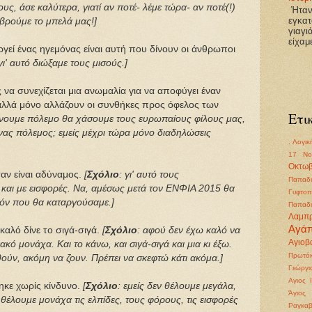
ους, άσε καλύτερα, γιατί αν ποτέ- λέμε τώρα- αν ποτέ(!)
Ήτανε
εγκατ
βρούμε το μπελά μας!]
γιαγι
είχαμ
εί ένας ηγεμόνας είναι αυτή που δίνουν οι άνθρωποι
 γι' αυτό διώξαμε τους μισούς.]
ς να συνεχίζεται μια ανωμαλία για να αποφύγει έναν
 αλλά μόνο αλλάζουν οι συνθήκες προς όφελος των
Ετι
άνουμε πόλεμο θα χάσουμε τους ευρωπαίους φίλους μας,
 ένας πόλεμος; εμείς μέχρι τώρα μόνο διαδηλώσεις
. Λογικ
17 Νο
Οκτωβ
ταν είναι αδύναμος.
[
Σχόλιο
: γι' αυτό τους
Παπαδι
και με εισφορές. Να, αμέσως μετά τον ΕΝΦΙΑ 2015 θα
Γυφτοπ
όν που θα καταργούσαμε.]
Παπαδι
Λαμπ
Αγά
 καλό δίνε το σιγά-σιγά.
[
Σχόλιο
: αφού δεν έχω καλό να
Αγιοβα
κό μονάχα. Και το κάνω, και σιγά-σιγά και μια κι έξω.
Πρωτόκ
θούν, ακόμη να ζουν. Πρέπει να σκεφτώ κάτι ακόμα.]
Γεώργι
Αγιος 
ηκε χωρίς κίνδυνο.
[
Σχόλιο
: εμείς δεν θέλουμε μεγάλα,
Άγιος
 θέλουμε μονάχα τις ελπίδες, τους φόρους, τις εισφορές
Ραγκα