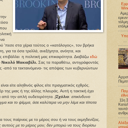
Ερρ
Win
Αμερι
 την
ερευν
τόλμη
 τόσο
ετόλμ
 που
ολιτική
Υπο
 να
...
ού 'πεσε στα χέρια τούτος ο «κατάλογος», τον βρήκα
η, για τα όσα τρελλά, ανεξήγητα, ανόητα, και
 επιβάλλει η πολιτική μας επικαιρότητα. Διαβάζω
εδώ
 Νικολό Μακιαβέλι.
Σας τα παραθέτω, αντιγράφοντάς
ας -από τα τεκταινόμενα- τις απόψεις των κυβερνώντων
Αρχισ
Πεμπ
είναι είτε αληθινός φίλος είτε πραγματικός εχθρός.
Παγ
ρ της μιας ή της άλλης πλευράς. Αυτή η τακτική έχει
έθν
 από την απλή ουδετερότητα.
[
Σχόλιο
: επικίνδυνο
11η Σ
μα και το ψέμμα, άσε καλύτερα να μην λέμε και τίποτα
Καταλ
ταυτό
ανθρω
 τους παίρνεις με το μέρος σου ή να τους εκμηδενίζεις.
Αλέξ
υς αυτούς με το μέρος μου; δεν μπορώ να τους διορίσω
ιστορ