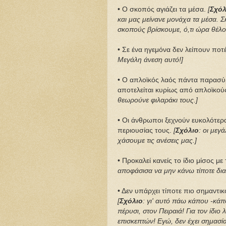
• Ο σκοπός αγιάζει τα μέσα.
[
Σχόλ
και μας μείνανε μονάχα τα μέσα. Σ
σκοπούς βρίσκουμε, ό,τι ώρα θέλου
• Σε ένα ηγεμόνα δεν λείπουν ποτέ
Μεγάλη άνεση αυτό!]
• Ο απλοϊκός λαός πάντα παρασύρ
αποτελείται κυρίως από απλοϊκού
θεωρούνε φιλαράκι τους.]
• Οι άνθρωποι ξεχνούν ευκολότερ
περιουσίας τους.
[
Σχόλιο
: οι μεγ
χάσουμε τις ανέσεις μας.]
• Προκαλεί κανείς το ίδιο μίσος με
αποφάσισα να μην κάνω τίποτε δι
• Δεν υπάρχει τίποτε πιο σημαντικ
[
Σχόλιο
: γι' αυτό πάω κάπου -κάπο
πέρυσι, στον Πειραιά! Για τον ίδιο
επισκεπτών! Εγώ, δεν έχει σημασία