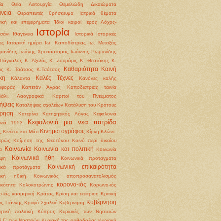
ία
Θεία Λειτουργία
Θεμελιώδη Δικαιώματα
νεια
Θεραπευτές
θρήσκευμα
Ιατρικά θέματα
γική και επιχειρήματα
Ίδιοι καιροί
Ιερός Λόχος-
Ιστορία
σάνι
Ιθαγένεια
Ιστορικά
Ιστορικές
ες
Ιστορική ημέρα
Ιω. Καποδίστριας
Ιω. Μεταξάς
μανίδης
Ιωάνης Χρυσόστομος
Ιωάννης Ρωμανίδης
Πάγκαλος
Κ. Αξελός
Κ. Ζουράρις
Κ. Θεοτόκης
Κ.
Καθαριότητα
Καινή
άς
Κ. Τσάτσος
Κ.Τσάτσος
κη
Καλές Τέχνες
Κάλαντα
Κανόνες καλής
ιφοράς
Καπετάν Άγρας
Καποδιστριας ταινία
βάλι. Λαογραφικά
Καρποί του Πνεύματος
ήψεις
Καταλήψεις σχολείων
Κατάλυση του Κράτους
ρηση
Κατερίνα
Κατηχητικός Λόγος
Κεφαλονιά
Κεφαλονιά μια νεα πατρίδα
ονιά 1953
Κινηματογράφος
ς
Κινέττα και Μάτι
Κίρκη
Κλώντ-
τρώς
Κοίμηση της Θεοτόκου
Κοινό περί δικαίου
Κοινωνία
Κοινωνία και πολιτική
α
Κοινωνία
Κοινωνικά ήθη
ψη
Κοινωνικά προταγματα
Κοινωνική επικαιρότητα
νικά προτάγματα
νική ηθική
Κοινωνικός αποπροσανατολισμός
κορονο-ιός
ικότητα
Κολοκοτρώνης
Κορωνο-ιός
-ϊός
κοσμητική
Κράτος
Κρίση και επίκριση
Κριτική
Κυβέρνηση
ς Γιάννης
Κρυφό Σχολειό
Κυβερνηση
ητική πολιτική
Κύπρος
Κυριακές των Νηστειών
ή Γ' των Νηστειών
Κυριακή της ορθοδοξίας
Κυριακή