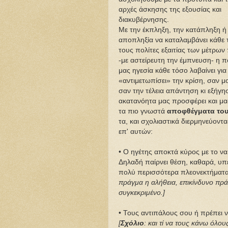
αρχές άσκησης της εξουσίας και
διακυβέρνησης.
Με την έκπληξη, την κατάπληξη ή
αποπληξία να καταλαμβάνει κάθε
τους πολίτες εξαιτίας των μέτρων
-με αστείρευτη την έμπνευση- η π
μας ηγεσία κάθε τόσο λαβαίνει για
«αντιμετωπίσει» την κρίση, σαν μ
σαν την τέλεια απάντηση κι εξήγησ
ακατανόητα μας προσφέρει και μας
τα πιο γνωστά
αποφθέγματα του
τα, και σχολιαστικά διερμηνεύοντ
επ' αυτών:
• Ο ηγέτης αποκτά κύρος με το να 
Δηλαδή παίρνει θέση, καθαρά, υπέ
πολύ περισσότερα πλεονεκτήματα
πράγμα η αλήθεια, επικίνδυνο πράγ
συγκεκριμένο.]
• Τους αντιπάλους σου ή πρέπει να
[
Σχόλιο
: και τί να τους κάνω όλο