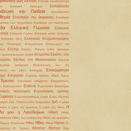
σιαστική ζωή
Εκλογές
Εκλογές και εξαπάτηση
Εκπαίδευση
ων
Εκλογικό δικαίωμα
αίδευση και Παιδεία
Εκπαιδευτικοί
θερία
Ελευθερία της έκφρασης
Ελευθερία
φρασης των στοχασμών
Ελευθερία του προσώπου
άδα
Ελληνική Γλώσσα
Ελληνική
ατεία
Ελληνική Γώσσα
Ελληνική κρίση
Ελληνική
Ελληνικός Κινηματογράφος
Ελληνικό ήθος
κός Πολιτισμός
Ελληνικότητα
Ελληνισμός και
Ελύτης
ύνη
Ελύτης. Ποίηση
ένθεο φρόνημα
Εντροπία
Εξοδος του
 προστατευόμενα αγαθά
ογγίου
Έξοδος του Μεσολογγίου
Εξουσία
λματική κατάρτιση
Επανάσταση του '21
Επικαιρότητα
σταση του 1821
Επιδημίες
ήμη
Επιχειρείν
Εργασία
Εριέττα Μέρτζ
Έρως
Έρωτας
Εσωτερική επέμβαση
Ευαγγελισμός
Ευθύνη
α
Ευγνωμοσύνη
Ευρωπαϊκό Δικαστήριο
αϊκός πολιτισμός
Ευρωπαϊκός τρόπος
Ευρώπη
Ευρωσκεπτικισμός
Ευχές
Ευχές Πολιτική
ζωή
φηβοι
Ζαχ. Παπαντωνίου
Ζωγραφική
Η μάχη
Η
νιάκι
η μέρα της γυναίκας
Η μέρα της Νίκης
ίδα μου η Λακεδαίμων
Ηθική
Ηθική
ικότητα
Ηθική της επιχείρησης Ηθική του εμπορίου
Ήθος
Ηθος
Ήρωες
δίλημμα. Εκτρώσεις
Ηλικία
Θ.
θάνατος
Θέατρο
οτρώνης
Θ. Σκόκος
Θεία