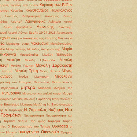
Κυριακή των Βαϊων
ορέως
Κυριακή των Βαίων
Κωνσταντίνος Παλαιολόγος
ντίνος Κουκίδης
ς Παλαμάς
Λαθροχειρίες
Λαϊκισμός
Λάκης
Λαογραφικά
τάθης
Λαμπρή
Λεξιπενία
Λευκή
Λιαντίνης
Λευκό ψηφοδέλτιο
Λιαντίνης.
ισμοί
Λογική
Λόγιος Ερμής 29-04-2018
Λογοκρισία
εχνία
Λούβρο
Λυκούργος της Σπάρτης
Μαγναύρα
ές
Μακεδονία
Μακάριος ανήρ
Μακεδονομάχοι
Μαρία
έλλι
Μακρυγιάννης
Μανόλης Αναγωστάκης
η-Ρούγγα
Μαρτσάκηδες
Μεγάλη ΅Εβδομάδα
λη Δευτέρα
Μεγάλη
Μεγάλη Εβδομάδα
Μεγάλη Σαρακοστή
σκευή
Μεγάλη Πέμπτη
Μεγάλη Τρίτη
Μέγας
 Τετάρτη
Μέγας Κανών
αντίνος
Μεσολόγγι
Μελίνα Μερκούρη
όρφωση του Σωτήρος
Μετανάστες
Μεταπολίτευση
μητέρα
περιοριστικά
Μικρασία
Μνημεία της
Μνημόσυνο
ς
Μοντέρνοι και παλιοί καιροί
Μορφή
ιεχόμενο
Μούσες
Μουσική Παράδοση
Μπαμπινιώτης
ιο Βαπτίσεως
Μυστράς
Μυτιλήνη
Ν. Εγγονόπουλος
Νέα
Ν. Σαρίπολος
Ναζισμός
ρης
Ν. Καρούζος
 Πραγμάτων
Νεωτερικότητα
Νεωτερικότητα και
ή
Νηστεία
Νόημα της ζωής
Νόμισμα
Νόμος
Οδύσσεια
πίες
Ο Βυσσινόκηπος του Τσίπρα
οι
οικογένεια
Οικονομία
 των Αθηνών
Όμηρος