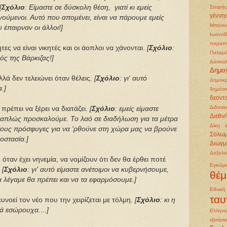
[
Σχόλιο
: Είμαστε σε δύσκολη θέση, γιατί κι εμείς
Σουρής
γέννη
γούμενοι.
Αυτό που απομένει, είναι να πάρουμε εμείς
Μπόνο
 έπαιρναν οι άλλοι!
]
Ιωαννί
παραπ
τες να είναι νικητές και οι άοπλοι να χάνονται.
[
Σχόλιο
:
Παλαμ
ός της Βάρκιζας!]
Δάσκαλ
Δημα
λλά δεν τελειώνει όταν θέλεις.
[
Σχόλιο
: γι' αυτό
Δημοκρ
.]
δημόσι
δεοντ
Διδασκ
πρέπει να ξέρει να διατάζει.
[
Σχόλιο
: εμείς είμαστε
Διεθν
ς απλώς προσκαλούμε. Το λαό σε διαδήλωση για τα μέτρα
Δίκη 
τους πρόσφυγες για να 'ρθούνε στη χώρα μας να βρούνε
Σολω
οστασία.]
Διωγμ
Δοξολο
όταν έχει νηνεμία, να νομίζουν ότι δεν θα έρθει ποτέ
Εγκώμ
.
[
Σχόλιο
: γι' αυτό είμαστε ανέτοιμοι να κυβερνήσουμε,
θέμ
α λέγαμε θα πρέπει και να τα εφαρμόσουμε.]
Εθνικ
ταυ
 ευνοεί τον νέο που την χειρίζεται με τόλμη.
[
Σχόλιο
: κι η
τά εσώρουχα....]
Ελληνι
εξετάσε