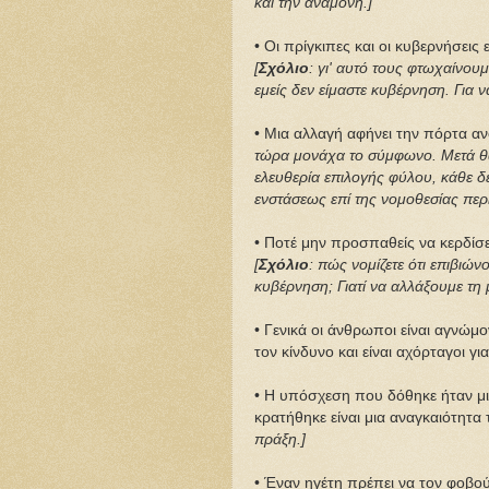
και την αναμονή.]
• Οι πρίγκιπες και οι κυβερνήσεις 
[
Σχόλιο
: γι' αυτό τους φτωχαίνουμ
εμείς δεν είμαστε κυβέρνηση. Για 
• Μια αλλαγή αφήνει την πόρτα αν
τώρα μονάχα το σύμφωνο. Μετά θα 
ελευθερία επιλογής φύλου, κάθε δ
ενστάσεως επί της νομοθεσίας περί
• Ποτέ μην προσπαθείς να κερδίσε
[
Σχόλιο
: πώς νομίζετε ότι επιβιών
κυβέρνηση; Γιατί να αλλάξουμε τη 
• Γενικά οι άνθρωποι είναι αγνώμ
τον κίνδυνο και είναι αχόρταγοι γι
• Η υπόσχεση που δόθηκε ήταν μι
κρατήθηκε είναι μια αναγκαιότητα
πράξη.]
• Έναν ηγέτη πρέπει να τον φοβούν