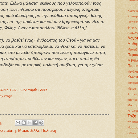
ποτε. Ειδικά μάλιστα, εκείνους που γελοιοποιούν τους
του σπ
δοσή τους,
θεωρώ ότι προσφέρουν μεγάλη υπηρεσία
Κωνστα
ους τιμώ ιδιαιτέρως με την ανάθεση υπουργικής θέσης
Κωστή
ικής επί της παιδείας και επί των θρησκευμάτων. Δεν το
Παπασ
, Φίλης, Αναγνωστοπούλου! Θέλετε κι άλλο;]
ψήφος
Αναλογ
Λογοτ
α),
να βρεθεί
ένας «άνθρωπος του Θεού» για να μας
Μαθητ
ξέρει και να καταλαβαίνει, να θέλει και να πιστεύει, να
Μακιαβ
σμο, στο μεγάλο ζητούμενο που είναι η παραγωγικότητα,
Περάκ
 η εντιμότητα προθέσεων και έργων, και ο οποίος θα
Μεγά
νοδοξία και με ατομική πολιτική αντζέντα, για την χώρα
Παρα
Μεγάλη
Κωνστ
Μεταμ
Μέτρα 
ΕΘΝΙΚΗ ΕΤΑΙΡΕΙΑ: Μαρτίου 2015
Αθήνα
by image
και περ
Μυστήρ
Ν. Ζαΐ
Τάξη
μ.
πολιτικ
Νοοτρο
υ πολίτη
,
Μακιαβέλλι
,
Πολιτική
άθλιοι