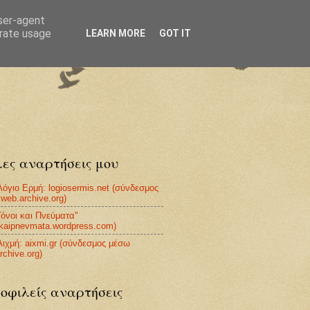
user-agent
erate usage
LEARN MORE
GOT IT
ες αναρτήσεις μου
Λόγιο Ερμή: logiosermis.net (σύνδεσμος
web.archive.org)
Τόνοι και Πνεύματα"
ikaipnevmata.wordpress.com)
Αιχμή: aixmi.gr (σύνδεσμος μέσω
rchive.org)
οφιλείς αναρτήσεις