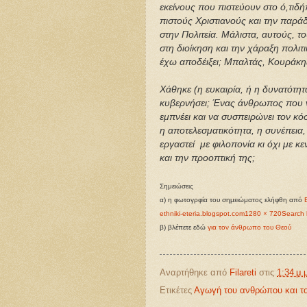
εκείνους που πιστεύουν στο ό,τιδή
πιστούς Χριστιανούς και την παρά
στην Πολιτεία.
Μάλιστα, α
υτούς, τ
στη διοίκηση και την χάραξη πολιτ
έχω αποδέιξει; Μπαλτάς, Κουράκης
Χάθηκε (η ευκαιρία, ή η δυνατότητ
κυβερνήσει; Ένας άνθρωπος που να 
εμπνέει και να συσπειρώνει τον κό
η αποτελεσματικότητα, η συνέπεια,
εργαστεί με φιλοπονία κι όχι με κε
και την προοπτική της;
Σημειώσεις
α) η φωτογρφία του σημειώματος ελήφθη από
ethniki-eteria.blogspot.com
1280 × 720
Search 
β) βλέπετε εδώ
για τον άνθρωπο του Θεού
Αναρτήθηκε από
Filareti
στις
1:34 μ.
Ετικέτες
Αγωγή του ανθρώπου και το