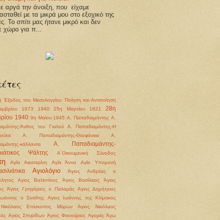
 αργά την άνοιξη, που είχαμε
ασταθεί με τα μικρά μου στο εξοχικό της
άς. Το σπίτι μας ήτανε μικρό και δεν
ε χώρο για π...
κέτες
ή
'Εξοδος του Μεσολογγίου
΄Ποίηση και Αντιποίηση
28η
εμβρίου 1973
1940
25η Μαρτίου 1821
ρίου 1940
9η Μαίου 1945
Α. Παπαδιαμάντης
Α.
αμάντης-Άνθος του Γιαλού
Α. Παπαδιαμάντης-Η
ούλα
Α. Παπαδιαμάντης-Θεοφάνεια
Α.
Α. Παπαδιαμάντης-
αμάντης-κάλλαντα
ριάτικος Ψάλτης
Α΄Οικουμενική Σύνοδος
πη
Αγία Αικατερίνη
Αγία Άννα
Αγία Υπομονή
Αγιολόγιο
σιλιάτικα
Άγιος Ανδρέας ο
λητος
Αγιος Βαλεντίνος
Άγιος Βασίλειος
Άγιος
ος
Άγιος Γρηγόριος ο Παλαμάς
Αγιος Δημήτριος
Ιωάννης ο Σιναΐτης
Αγιος Ιωάννης της Κλίμακος
 Νικόλαος Επίσκοπος Μύρων
Αγιος Νικόλαος
βάς
Αγιος Σπυρίδων
Άγιος Φανούριος
Αγορές
Άγω