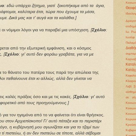
Κοινων
ιο
: εδώ υπάρχει ζήτημα, γιατί ξεκοπήκαμε από τα άγια,
Θεοφά
κέφτομαι, καλύτερα έτσι, τώρα που έχουμε τα μέσα,
Ιδεολο
με. Δικά μας και τ' αυγά και τα καλάθια.
]
Δραγατ
επιδημί
 οι νόμιμοι λόγοι για να παραβεί μια υπόσχεση.
[
Σχόλιο
:
Ιω. Ρω
Ιωσήφ 
Παλαμ
εται από την εξωτερική εμφάνιση, και ο κόσμος
Διαθή
ς.
[
Σχόλιο
: γι' αυτό δεν φοράω γραβάτα, για να με
συμπερ
Καρνα
Καταλ
Κατάχ
α το θάνατο του πατέρα τους παρά την απώλεια της
Κεφαλ
άλοι πεθαίνουνε έτσι κι αλλιώς, αλλά δεν γίνεται να
Κίναρο
Λεβί Σ
αίσθημ
 τις καλές πράξεις όσο και με τις κακές.
[
Σχόλιο
: γι' αυτό
σε σή
αφορετικό από τους προηγούμενους.]
Κοινω
Κοινω
Κοινων
ό για τον ηγεμόνα από το να φαίνεται ότι είναι θρήσκος.
Κορωνο
υ στον Αρχιεπίσκοπο! Γι' αυτό πέταξα και το περιστέρι
Κρούσο
 λόγο, η κυβέρνησή μου αγωνίζεται και για το τζαμί των
Κυβερν
 τί πιστεύω, ή αν δεν πιστεύω σε τίποτε, αλλά σέβομαι
Κυριακ