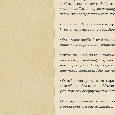
καλύτερα μόνο να τον φοβούνται.
κάνουμε
τα ίδια,
όπως και οι προη
μέτρα
, σκληρότερα
από εκείνα, που
• Συμβαίνει, όλοι οι ένοπλοι προφή
Γι' αυτό, ποτέ πια ξανά ο αφοπλισμ
• Ο πόλεμος αρχίζει όταν θέλεις, α
αποφάσισα να μην αντιστέκομαι πια
• Αυτός που θέλει να τον υπακούν 
δημοκράτες, δεν διατάζουμε, εμεί
που παίρνουμε σε βάρος του, και 
απάγγειο, περιποίηση, ήλιο και πρ
• Οι άνθρωποι έχουν το ελάττωμα, 
καταιγίδα και δεν προετοιμάζονται
γιατί ποτέ δεν σκεφτήκαμε πως όσ
• Η τύχη είναι γυναίκα και γι’ αυτό
εξουσία είναι κάτι σαν τα ...μεταξω