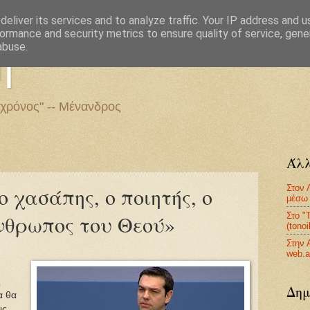
eliver its services and to analyze traffic. Your IP address and 
ormance and security metrics to ensure quality of service, gen
η
abuse.
 χρόνος" -- Μένανδρος
Άλλ
Στον 
 χασάπης, ο ποιητής, ο
μέσω 
Στο "
άνθρωπος του Θεού»
(tono
Στην 
web.a
ς
Δημ
α θα
ις