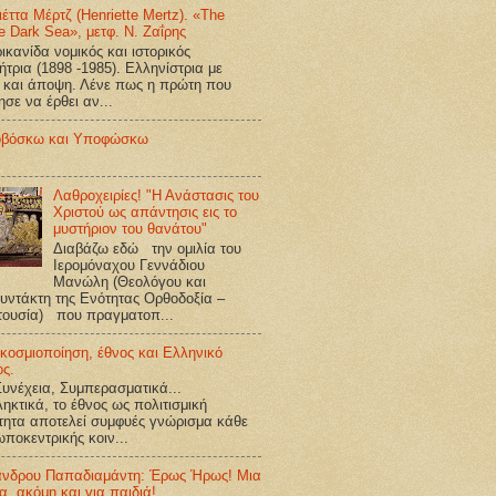
ιέττα Μέρτζ (Henriette Mertz). «The
e Dark Sea», μετφ. Ν. Ζαΐρης
κανίδα νομικός και ιστορικός
ήτρια (1898 -1985). Ελληνίστρια με
 και άποψη. Λένε πως η πρώτη που
ησε να έρθει αν...
βόσκω και Υποφώσκω
Λαθροχειρίες! "Η Ανάστασις του
Χριστού ως απάντησις εις το
μυστήριον του θανάτου"
Διαβάζω εδώ την ομιλία του
Ιερομόναχου Γεννάδιου
Μανώλη (Θεολόγου και
υντάκτη της Ενότητας Ορθοδοξία –
τουσία) που πραγματοπ...
κοσμιοποίηση, έθνος και Ελληνικό
ος.
υνέχεια, Συμπερασματικά...
ηκτικά, το έθνος ως πολιτισμική
τητα αποτελεί συμφυές γνώρισμα κάθε
ποκεντρικής κοιν...
ανδρου Παπαδιαμάντη: Έρως Ήρως! Μια
ία, ακόμη και για παιδιά!