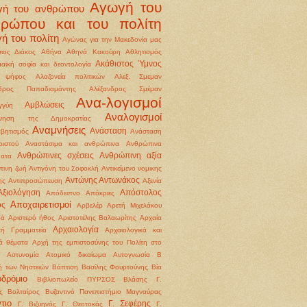
Αγωγή του
γή του ανθρώπου
θρώπου και του πολίτη
ή του πολίτη
Αγώνας για την Μακεδονία μας
ιος Διάκος
Αθήνα
Αθηνά Κακούρη
Αθλητισμός
Ακάθιστος Ύμνος
αϊκή σοφία και δεοντολογία
 ψήφος
Αλαζονεία πολιτικών
Αλεξ. Σμεμαν
νδρος Παπαδιαμάντης
Αλέξανδρος Σμέμαν
Ανα-λογισμοί
Αμβλώσεις
γγύη
Αναλογισμοί
ννηση της Δημοκρατίας
Αναμνήσεις
Ανάσταση
βητισμός
Ανάσταση
ιστού
Αναστάσιμα και ανθρώπινα
Ανθρώπινα
Ανθρώπινες σχέσεις
Ανθρώπινη αξία
ματα
ινη ζωή
Αντιγόνη του Σοφοκλή
Αντικείμενο νομικης
Αντώνης Αντωνάκος
ης
Αντιπροσώπευση
Αξενία
Αξιολόγηση
Απόστολος
Απόδειπνο
Απόκριες
Αποχαιρετισμοί
ος
Αρβελέρ
Αρετή Μιχελάκου
ρά
Αριστερό ήθος
Αριστοτέλης Βαλαωρίτης
Αρχαία
Αρχαιολογία
κή Γραμματεία
Αρχαιολογικά και
κά θέματα
Αρχή της εμπιστοσύνης του Πολίτη στο
Αστυνομία
Ατομικό δικαίωμα
Αυτογνωσία
Β
ή των Νηστειών
Βάπτιση
Βασίλης Φουρτούνης
Βία
οδρόμιο
Βιβλιοπωλείο ΠΥΡΣΟΣ
Βλάσης Γ.
ς
Βολταίρος
Βυζαντινό Πανεπιστήμιο Μαγναύρας
τιο
Γ. Σεφέρης
Γ. Βιζυηνός
Γ. Θεοτοκάς
Γ.