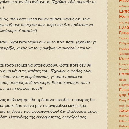
Εκκλη
ηγαίνουν στον ίδιο άνθρωπο.
[
Σχόλιο
: εδώ ταιριάζει το
εκλογέ
».]
Εκπ
Ελευ
άθος, που όσο ψηλά και αν φθάσει κανείς δεν είναι
της έκ
ό φωνάζουμε συνέχεια πως τώρα πια δεν πρόκειται να
Ελλ
λειώσαμε μ' αυτούς!]
Γραμμ
Σημαία
εσαι. Λίγοι καταλαβαίνουν αυτό που είσαι.
[
Σχόλιο
: γι'
Ελληνι
νηγυρίζω, χωρίς να τους αφήνω να σκεφτούν και να
Ρωμιοσ
Έννομα
Μεσολ
Επαγγε
 και τόσο έτοιμοι να υπακούσουν, ώστε ποτέ δεν θα
Επανά
για να κάνει τις απάτες του.
[
Σχόλιο
: ο φόβος είναι
Επιστ
κώσουν τους κοιμώμενους, γι' αυτό πρέπει να
ήρως
τους οποίους κινδυνεύουμε. Και το κάνουμε με τη
Ευγένει
, ή με τη φίμωσή τους!]
Ευρωπ
ζωής
νας κυβερνήτης, θα πρέπει να σκεφθεί τι τιμωρίες θα
Ευχή
Ε
λες μια κι έξω και να μην τις ανανεώνει κάθε μέρα.
στο Μα
πατρ
 εμείς τις λίστες των φοροφυγάδων! δεν βιαζόμαστε όμως,
προσωπ
ς μέσα. Ηρτημένης της εκκρεμότητος, οι εχθροί μας,
Ηθικό 
Κολοκ