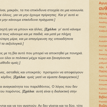
Αγω
αν
είναι, μακράν, τα πιο επικίνδυνα στοιχεία σε μια κοινωνία.
αγωγ
ε όλους, για να μην έχουμε πρίγκηπες. Και γι' αυτό κι
Αθανάσ
να μην κάνουμε επικίνδυνα πράγματα.]
Ακαδημ
Ακυρη
οιχτή για να μπουν και άλλες.
[
Σχόλιο
: γι' αυτό κάναμε
Αλέξα
τους κάνουμε και με παιδιά, και μετά με πλήρη
Αλληλε
εύτερη μέρα, και με απαγόρευση της οποιαδήποτε
Αναγέ
 τα σεξολογικά.]
Αναλφα
του Χρ
ις με τη βία αυτό που μπορεί να αποκτηθεί με πονηριά.
δικαιώ
ουν όλοι οι πολιτικοί μέχρι τώρα και ξαναγίνονται
Ανθρώπ
μέθοδο εμείς;]
ρύθμισ
Αξίες
Παύλ
ονες, ασταθείς και υποκριτές· προτιμούν να αποφεύγουν
Αριστε
α κέρδος.
[
Σχόλιο
: εμείς γιατί να είμαστε διαφορετικοί;]
Ελληνι
Ιστορι
α αναγκαιότητα του παρελθόντος. Ο λόγος που δεν
Κράτος
 του παρόντος.
[
Σχόλιο
: αυτή είναι η διαλεκτική στην
Κυριακ
Βιβλι
Ρασσιά
ται και να τον αγαπούν. Αν δεν γίνεται και τα δύο, τότε
Βυζάν