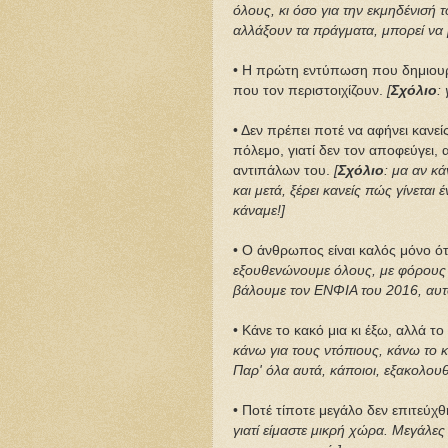
όλους, κι όσο για την εκμηδένισή τ
αλλάξουν τα πράγματα, μπορεί να 
• Η πρώτη εντύπωση που δημιουργ
που τον περιστοιχίζουν.
[
Σχόλιο
:
• Δεν πρέπει ποτέ να αφήνει κανεί
πόλεμο, γιατί δεν τον αποφεύγει,
αντιπάλων του.
[
Σχόλιο
: μα αν κ
και μετά, ξέρει κανείς πώς γίνεται
κάναμε!]
• Ο άνθρωπος είναι καλός μόνο ό
εξουθενώνουμε όλους, με φόρους 
βάλουμε τον ΕΝΦΙΑ του 2016, αυτ
• Κάνε το κακό μια κι έξω, αλλά το
κάνω για τους ντόπιους, κάνω το κα
Παρ' όλα αυτά, κάποιοι, εξακολου
• Ποτέ τίποτε μεγάλο δεν επιτεύχθ
γιατί είμαστε μικρή χώρα. Μεγάλες