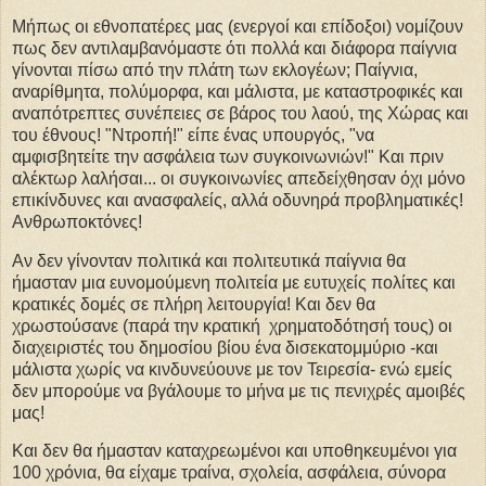
Μήπως οι εθνοπατέρες μας (ενεργοί και επίδοξοι) νομίζουν
πως δεν αντιλαμβανόμαστε ότι πολλά και διάφορα παίγνια
γίνονται πίσω από την πλάτη των εκλογέων; Παίγνια,
αναρίθμητα, πολύμορφα, και μάλιστα, με καταστροφικές και
αναπότρεπτες συνέπειες σε βάρος του λαού, της Χώρας και
του έθνους! "Ντροπή!" είπε ένας υπουργός, "να
αμφισβητείτε την ασφάλεια των συγκοινωνιών!" Και πριν
αλέκτωρ λαλήσαι... οι συγκοινωνίες απεδείχθησαν όχι μόνο
επικίνδυνες και ανασφαλείς, αλλά οδυνηρά προβληματικές!
Ανθρωποκτόνες!
Αν δεν γίνονταν πολιτικά και πολιτευτικά παίγνια θα
ήμασταν μια ευνομούμενη πολιτεία με ευτυχείς πολίτες και
κρατικές δομές σε πλήρη λειτουργία! Και δεν θα
χρωστούσανε (παρά την κρατική χρηματοδότησή τους) οι
διαχειριστές του δημοσίου βίου ένα δισεκατομμύριο -και
μάλιστα χωρίς να κινδυνεύουνε με τον Τειρεσία- ενώ εμείς
δεν μπορούμε να βγάλουμε το μήνα με τις πενιχρές αμοιβές
μας!
Και δεν θα ήμασταν καταχρεωμένοι και υποθηκευμένοι για
100 χρόνια, θα είχαμε τραίνα, σχολεία, ασφάλεια, σύνορα