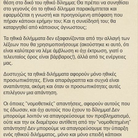
θέση στο δικό του ηθικό δίλημμα; Θα πρέπει να συνηθίσει
στο γεγονός ότι το ηθικό δίλημμα παρακάμπτεται και
εφαρμόζεται η γνωστή και προηγούμενη απόφαση που
πήραν κάποιοι ερήμην του; Και η συνείδησή του; θα
καταργηθεί από κάποιους άγνωστους;
Τα ηθικά διλήμματα δεν εξαφανίζονται από την αλλαγή των
λέξεων που θα χρησιμοποιήσουμε (ακούστηκε κι αυτό, ότι
είναι καλύτερα να λέμε άμβλωση κι όχι έκτρωση, γιατί ο
τελευταίος όρος είναι βάρβαρος!), άλλά από τις ενέργειες
μας.
Δυστυχώς τα ηθικά διλήμματα αφορούν μόνο ηθικές
προσωπικότητες. Είναι απαράγραπτα και συχνά είναι
αναπάντητα, ακόμη και όταν οι προσωπικότητες αυτές
επιλέγουν μια απάντηση.
Οι όποιες "νομοθετικές" απαντήσεις, αφορούν αυτούς που
τις έδωσαν, και όχι αυτούς που έχουν το δίλημμα! Δεν
μπορούμε λοιπόν να απαγορεύσουμε τον προβληματισμό,
ούτε και την εκ διαμέτρου αντίθετη από την "νομοθετημένη"
απάντηση! Δεν μπορούμε να απαγορεύσουμε την ύπαρξη
ενός ηθικού διλήμματος, μόνο και μόνο επειδή κάποιοι