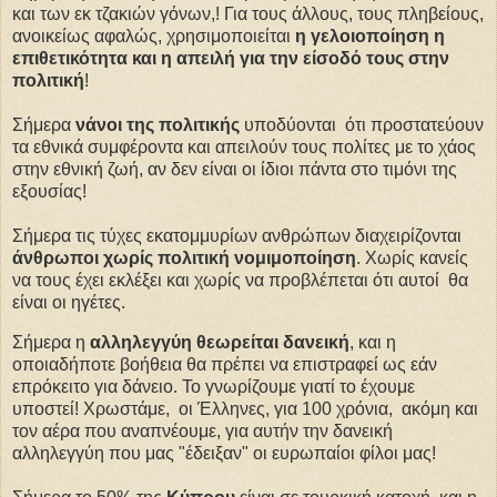
και των εκ τζακιών γόνων,! Για τους άλλους, τους πληβείους,
ανοικείως αφαλώς, χρησιμοποιείται
η γελοιοποίηση η
επιθετικότητα και η απειλή για την είσοδό τους στην
πολιτική
!
Σήμερα
νάνοι της πολιτικής
υποδύονται ότι προστατεύουν
τα εθνικά συμφέροντα και απειλούν τους πολίτες με το χάος
στην εθνική ζωή, αν δεν είναι οι ίδιοι πάντα στο τιμόνι της
εξουσίας!
Σήμερα τις τύχες εκατομμυρίων ανθρώπων διαχειρίζονται
άνθρωποι χωρίς πολιτική νομιμοποίηση
. Χωρίς κανείς
να τους έχει εκλέξει και χωρίς να προβλέπεται ότι αυτοί θα
είναι οι ηγέτες.
Σήμερα η
αλληλεγγύη θεωρείται δανεική
, και η
οποιαδήποτε βοήθεια θα πρέπει να επιστραφεί ως εάν
επρόκειτο για δάνειο. Το γνωρίζουμε γιατί το έχουμε
υποστεί! Χρωστάμε, οι Έλληνες, για 100 χρόνια, ακόμη και
τον αέρα που αναπνέουμε, για αυτήν την δανεική
αλληλεγγύη που μας "έδειξαν" οι ευρωπαίοι φίλοι μας!