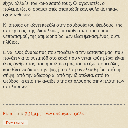
είχαν αλλάξει τον κακό εαυτό τους. Οι αγωνιστές, οι
πολεμιστές, οι οραματιστές σταυρώθηκαν, φυλακίστηκαν,
εξοντώθηκαν.
Κι όποιος σηκώνει κεφάλι στην ασυδοσία του ψεύδους, της
υποκρισίας, της ιδιοτέλειας, του καθεστωτισμού, του
νεπωτισμού, της ατιμωρησίας, δεν είναι ψεκασμένος, ούτε
ηλίθιος.
Είναι ενας άνθρωπος που πονάει για την κατάντια μας, που
πονάει για το ανεμπόδιστο κακό που γίνεται κάθε μέρα, είναι
ένας άνθρωπος που η πολιτεία μας του τα έχει πάρει όλα,
και θέλει να δώσει την ψυχή του λύτρον ελευθερίας από τη
σήψη, από την αδιαφορία, από την ιδιοτέλεια, από το
ψεύδος, κι από την αναίδεια της απόλαυσης στην πλάτη των
υπολοίπων.
Filareti
στις
2:41 μ.μ.
Δεν υπάρχουν σχόλια:
Κοινή χρήση