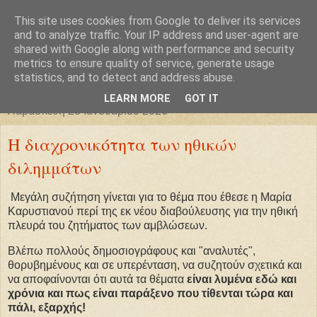
This site uses cookies from Google to deliver its services
Φιλαρέτη
and to analyze traffic. Your IP address and user-agent are
shared with Google along with performance and security
metrics to ensure quality of service, generate usage
"ἄγει πρός φῶς τήν ἀλήθειαν χρόνος" -- Μένανδρος
statistics, and to detect and address abuse.
LEARN MORE
GOT IT
Παρασκευή 23 Ιανουαρίου 2026
Η διαχρονικότητα των ηθικών
διλημμάτων
Μεγάλη συζήτηση γίνεται για το θέμα που έθεσε η Μαρία
Καρυστιανού περί της εκ νέου διαβούλευσης για την ηθική
πλευρά του ζητήματος των αμβλώσεων.
Βλέπω πολλούς δημοσιογράφους και "αναλυτές",
θορυβημένους και σε υπερένταση, να συζητούν σχετικά και
να αποφαίνονται ότι αυτά τα θέματα
είναι λυμένα εδώ και
χρόνια και πως είναι παράξενο που τίθενται τώρα και
πάλι, εξαρχής!