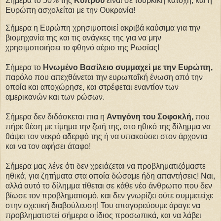
Σήμερα το 50% της
Κύπρου
είναι σε τουρκική κατοχή, και η
Ευρώπη ασχολείται με την Ουκρανία!
Σήμερα η Ευρώπη χρησιμοποιεί ακριβά καύσιμα για την
βιομηχανία της και τις ανάγκες της για να μην
χρησιμοποιήσει το φθηνό αέριο της Ρωσίας!
Σήμερα το
Ηνωμένο Βασίλειο συμμαχεί με την Ευρώπη,
παρόλο που απεχθάνεται την ευρωπαΐκή ένωση από την
οποία και αποχώρησε, και στρέφεται εναντίον των
αμερικανών και των ρώσων.
Σήμερα δεν διδάσκεται πια η
Αντιγόνη του Σοφοκλή,
που
πήρε θέση με τίμημα την ζωή της, στο ηθικό της δίλημμα να
θάψει τον νεκρό αδερφό της ή να υπακούσει στον άρχοντα
και να τον αφήσει άταφο!
Σήμερα μας λένε ότι δεν χρειάζεται να προβληματιζόμαστε
ηθικά, για ζητήματα στα οποία δώσαμε ήδη απαντήσεις! Ναι,
αλλά αυτό το δίλημμα τίθεται σε κάθε νέο άνθρωπο που δεν
βίωσε τον προβληματισμό, και δεν γνωρίζει ούτε συμμετείχε
στην σχετική διαβούλευση! Του απαγορεύουμε άραγε να
προβληματιστεί σήμερα ο ίδιος προσωπικά, και να λάβει