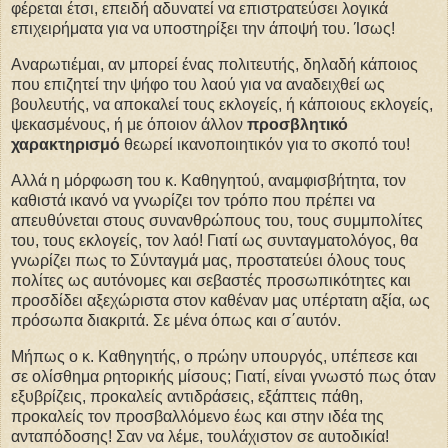
φέρεται έτσι, επειδή αδυνατεί να επιστρατεύσει λογικά
επιχειρήματα για να υποστηρίξει την άποψή του. Ίσως!
Αναρωτιέμαι, αν μπορεί ένας πολιτευτής, δηλαδή κάποιος
που επιζητεί την ψήφο του λαού για να αναδειχθεί ως
βουλευτής, να αποκαλεί τους εκλογείς, ή κάποιους εκλογείς,
ψεκασμένους, ή με όποιον άλλον
προσβλητικό
χαρακτηρισμό
θεωρεί ικανοποιητικόν για το σκοπό του!
Αλλά η μόρφωση του κ. Καθηγητού, αναμφισβήτητα, τον
καθιστά ικανό να γνωρίζει τον τρόπο που πρέπει να
απευθύνεται στους συνανθρώπους του, τους συμμπολίτες
του, τους εκλογείς, τον λαό! Γιατί ως συνταγματολόγος, θα
γνωρίζει πως το Σύνταγμά μας, προστατεύει όλους τους
πολίτες ως αυτόνομες και σεβαστές προσωπικότητες και
προσδίδει αξεχώριστα στον καθέναν μας υπέρτατη αξία, ως
πρόσωπα διακριτά. Σε μένα όπως και σ΄αυτόν.
Μήπως ο κ. Καθηγητής, ο πρώην υπουργός, υπέπεσε και
σε ολίσθημα ρητορικής μίσους; Γιατί, είναι γνωστό πως όταν
εξυβρίζεις, προκαλείς αντιδράσεις, εξάπτεις πάθη,
προκαλείς τον προσβαλλόμενο έως και στην ιδέα της
ανταπόδοσης! Σαν να λέμε, τουλάχιστον σε αυτοδικία!