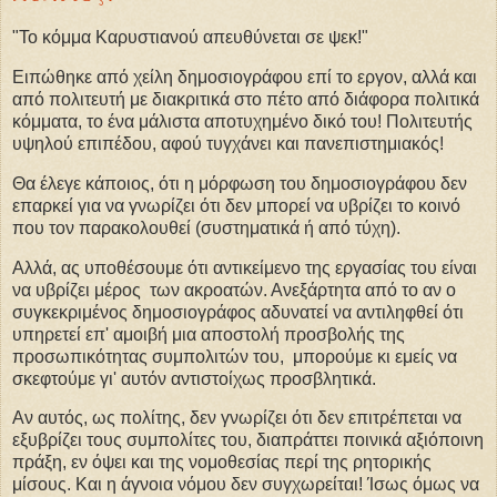
"Το κόμμα Καρυστιανού απευθύνεται σε ψεκ!"
Ειπώθηκε από χείλη δημοσιογράφου επί το εργον, αλλά και
από πολιτευτή με διακριτικά στο πέτο από διάφορα πολιτικά
κόμματα, το ένα μάλιστα αποτυχημένο δικό του! Πολιτευτής
υψηλού επιπέδου, αφού τυγχάνει και πανεπιστημιακός!
Θα έλεγε κάποιος, ότι η μόρφωση του δημοσιογράφου δεν
επαρκεί για να γνωρίζει ότι δεν μπορεί να υβρίζει το κοινό
που τον παρακολουθεί (συστηματικά ή από τύχη).
Αλλά, ας υποθέσουμε ότι αντικείμενο της εργασίας του είναι
να υβρίζει μέρος των ακροατών. Ανεξάρτητα από το αν ο
συγκεκριμένος δημοσιογράφος αδυνατεί να αντιληφθεί ότι
υπηρετεί επ' αμοιβή μια αποστολή προσβολής της
προσωπικότητας συμπολιτών του, μπορούμε κι εμείς να
σκεφτούμε γι' αυτόν αντιστοίχως προσβλητικά.
Αν αυτός, ως πολίτης, δεν γνωρίζει ότι δεν επιτρέπεται να
εξυβρίζει τους συμπολίτες του, διαπράττει ποινικά αξιόποινη
πράξη, εν όψει και της νομοθεσίας περί της ρητορικής
μίσους. Και η άγνοια νόμου δεν συγχωρείται! Ίσως όμως να