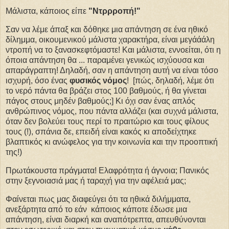
Μάλιστα, κάποιος είπε
"Ντρρροπή!"
Σαν να λέμε άπαξ και δόθηκε μια απάντηση σε ένα ηθικό
δίλημμα, οικουμενικού μάλιστα χαρακτήρα, είναι μεγάάάλη
ντροπή να το ξανασκεφτόμαστε! Και μάλιστα, εννοείται, ότι η
όποια απάντηση θα ... παραμένει γενικώς ισχύουσα και
απαράγραπτη! Δηλαδή, σαν η απάντηση αυτή να είναι τόσο
ισχυρή, όσο ένας
φυσικός νόμος
! [πώς, δηλαδή, λέμε ότι
το νερό πάντα θα βράζει στος 100 βαθμούς, ή θα γίνεται
πάγος στους μηδέν βαθμούς;] Κι όχι σαν ένας απλός
ανθρώπινος νόμος, που πάντα αλλάζει (και συχνά μάλιστα,
όταν δεν βολεύει τους περί το πραιτώριο και τους φίλους
τους (!), σπάνια δε, επειδή είναι κακός κι αποδείχτηκε
βλαπτικός κι ανώφελος για την κοινωνία και την προοπτική
της!)
Πρωτάκουστα πράγματα! Ελαφρότητα ή άγνοια; Πανικός
στην ξεγνοιασιά μας ή ταραχή για την αφέλειά μας;
Φαίνεται πως μας διαφεύγει ότι τα ηθικά διλήμματα,
ανεξάρτητα από το εάν κάποιος κάποτε έδωσε μια
απάντηση, είναι διαρκή και αναπότρεπτα, απευθύνονται