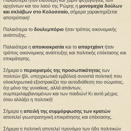
Παλαιότερα ήταν ελεύθερη και χάριν ψυχαγωγίας των
αρχόντων και του λαού της Ρώμης η
μονομαχία δούλων
και σκλάβων στο Κολοσσαίο,
σήμερα χαρακτηρίζεται
αποτρόπαιη!
Παλαιότερα το
δουλεμπόριο
ήταν τρόπος οικονομικής
ανάπτυξης.
Παλαιότερα η
αποικιοκρατία
και το
απαρτχάιντ
ήταν
τρόπος οικονομικης ανάπτυξης και πολιτικής επέκτασης και
επικράτησης.
Σήμερα ο
περιορισμός της προσωπικότητας
των
πολιτών (βλ. υποχρεωτικά εμβόλια) συνιστά πολιτική που
ολοκληρωτικά εξοστρακίζει την αυτοδιάθεση του σώματος,
όχι μόνο της γυναίκας, αλλά απάντων,
συμπεριλαμβανομένων και των παιδιών! Κι αυτό μέχρις
ότου αλλάξει η πολιτική!
Σήμερα η
απειλή της συμμόρφωσης των κρατών
αποτελεί γεωστρατηγική επικράτησης και επέκτασης.
Σήμερα η πολιτική αποτελεί προνόμιο των ήδη πολιτικών