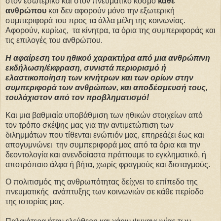
στον εσωτερικό και στον πνευματικό κόσμο
κάθε
ανθρώπου
και δεν αφορούν μόνο την εξωτερική
συμπεριφορά του προς τα άλλα μέλη της κοινωνίας.
Αφορούν, κυρίως, τα κίνητρα, τα όρια της συμπεριφοράς και
τις επιλογές του ανθρώπου.
Η αφαίρεση του ηθικού χαρακτήρα από μια ανθρώπινη
εκδήλωση/έκφραση, συνιστά περιορισμό ή
ελαστικοποίηση των κινήτρων και των ορίων στην
συμπεριφορά των ανθρώπων, και αποδέσμευσή τους,
τουλάχιστον από τον προβληματισμό!
Και μια βαθμιαία υποβάθμιση των ηθικών στοιχείων από
τον τρόπο σκέψης μας για την αντιμετώπιση των
διλημμάτων που τίθενται ενώπιόν μας, επηρεάζει έως και
απογυμνώνει την συμπεριφορά μας από τα όρια και την
δεοντολογία και ανενδοίαστα πράττουμε το εγκληματικό, ή
αποτρόπαιο άλφα ή βήτα, χωρίς φραγμούς και δισταγμούς.
Ο πολιτισμός της ανθρωπότητας δείχνει το επίπεδο της
πνευματικής ανάπτυξης των κοινωνιών σε κάθε περίοδο
της ιστορίας μας.