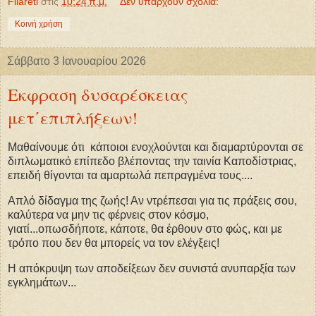
Filareti
στις
10:24 π.μ.
Δεν υπάρχουν σχόλια:
Κοινή χρήση
Σάββατο 3 Ιανουαρίου 2026
Εκφραση δυσαρέσκειας
μετ΄επιπλήξεων!
Μαθαίνουμε ότι κάποιοι ενοχλούνται και διαμαρτύρονται σε
διπλωματικό επίπεδο βλέποντας την ταινία Καποδίστριας,
επειδή θίγονται τα αμαρτωλά πεπραγμένα τους....
Απλό δίδαγμα της ζωής! Αν ντρέπεσαι για τις πράξεις σου,
καλύτερα να μην τις φέρνεις στον κόσμο,
γιατί...οπωσδήποτε, κάποτε, θα έρθουν στο φώς, και με
τρόπο που δεν θα μπορείς να τον ελέγξεις!
Η απόκρυψη των αποδείξεων δεν συνιστά ανυπαρξία των
εγκλημάτων...