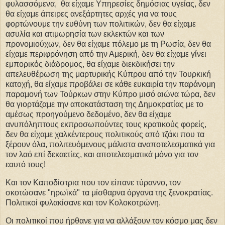
φυλασσόμενα, θα είχαμε Υπηρεσίες δημόσιας υγείας, δεν
θα είχαμε άπειρες ανεξάρτητες αρχές για να τους
φορτώνουμε την ευθύνη των πολιτικών, δεν θα είχαμε
ασυλία και ατιμωρησία των εκλεκτών και των
προνομιούχων, δεν θα είχαμε πόλεμο με τη Ρωσία, δεν θα
είχαμε περιφρόνηση από την Αμερική, δεν θα είχαμε γίνει
εμπορικός διάδρομος, θα είχαμε διεκδικήσει την
απελευθέρωση της μαρτυρικής Κύπρου από την Τουρκική
κατοχή, θα είχαμε προβάλει σε κάθε ευκαιρία την παράνομη
παραμονή των Τούρκων στην Κύπρο μισό αιώνα τώρα, δεν
θα γιορτάζαμε την αποκατάσταση της Δημοκρατίας με το
αμέσως προηγούμενο δεδομένο, δεν θα είχαμε
ανυπόληπτους εκπροσωπούντες τους κρατικούς φορείς,
δεν θα είχαμε χαλκέντερους πολιτικούς από τζάκι που τα
ξέρουν όλα, πολιτευόμενους μάλιστα αναποτελεσματικά για
τον λαό επί δεκαετίες, και αποτελεσματικά μόνο για τον
εαυτό τους!
Και τον Καποδίστρια που τον είπανε τύραννο, τον
σκοτώσανε "ηρωϊκά" τα μίσθαρνα όργανα της ξενοκρατίας.
Πολιτικοί φυλακίσανε και τον Κολοκοτρώνη.
Οι πολιτικοί που ήρθανε για να αλλάξουν τον κόσμο μας δεν