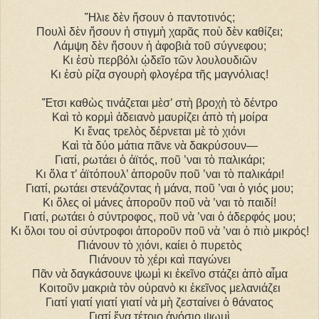
Ἥλιε δὲν ἤσουν ὁ παντοτινός;
Πουλὶ δὲν ἤσουν ἡ στιγμὴ χαρᾶς ποὺ δὲν καθίζει;
Λάμψη δὲν ἤσουν ἡ ἀφοβιὰ τοῦ σύγνεφου;
Κι ἐσὺ περβόλι ᾠδεῖο τῶν λουλουδιῶν
Κι ἐσὺ ρίζα σγουρὴ φλογέρα τῆς μαγνόλιας!
Ἔτσι καθὼς τινάζεται μὲσ’ στὴ βροχὴ τὸ δέντρο
Καὶ τὸ κορμὶ ἀδειανὸ μαυρίζει ἀπὸ τὴ μοίρα
Κι ἕνας τρελὸς δέρνεται μὲ τὸ χιόνι
Καὶ τὰ δύο μάτια πᾶνε νὰ δακρύσουν―
Γιατί, ρωτάει ὁ ἀϊτός, ποῦ ’ναι τὸ παλικάρι;
Κι ὅλα τ’ ἀϊτόπουλ’ ἀποροῦν ποῦ ’ναι τὸ παλικάρι!
Γιατί, ρωτάει στενάζοντας ἡ μάνα, ποῦ ’ναι ὁ γιός μου;
Κι ὅλες οἱ μάνες ἀποροῦν ποῦ νὰ ’ναι τὸ παιδί!
Γιατί, ρωτάει ὁ σύντροφος, ποῦ νὰ ’ναι ὁ ἀδερφός μου;
Κι ὅλοι του οἱ σύντροφοι ἀποροῦν ποῦ νὰ ’ναι ὁ πιὸ μικρός!
Πιάνουν τὸ χιόνι, καίει ὁ πυρετὸς
Πιάνουν τὸ χέρι καὶ παγώνει
Πᾶν νὰ δαγκάσουνε ψωμὶ κι ἐκεῖνο στάζει ἀπὸ αἷμα
Κοιτοῦν μακριὰ τὸν οὐρανὸ κι ἐκεῖνος μελανιάζει
Γιατί γιατί γιατί γιατί νὰ μὴ ζεσταίνει ὁ θάνατος
Γιατί ἕνα τέτοιο ἀνόσιο ψωμὶ