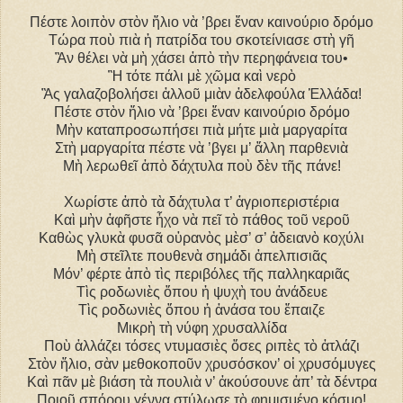
Πέστε λοιπὸν στὸν ἥλιο νὰ ’βρει ἕναν καινούριο δρόμο
Τώρα ποὺ πιὰ ἡ πατρίδα του σκοτείνιασε στὴ γῆ
Ἂν θέλει νὰ μὴ χάσει ἀπὸ τὴν περηφάνεια του•
Ἢ τότε πάλι μὲ χῶμα καὶ νερὸ
Ἂς γαλαζοβολήσει ἀλλοῦ μιὰν ἀδελφούλα Ἑλλάδα!
Πέστε στὸν ἥλιο νὰ ’βρει ἕναν καινούριο δρόμο
Μὴν καταπροσωπήσει πιὰ μήτε μιὰ μαργαρίτα
Στὴ μαργαρίτα πέστε νὰ ’βγει μ’ ἄλλη παρθενιὰ
Μὴ λερωθεῖ ἀπὸ δάχτυλα ποὺ δὲν τῆς πάνε!
Χωρίστε ἀπὸ τὰ δάχτυλα τ’ ἀγριοπεριστέρια
Καὶ μὴν ἀφῆστε ἦχο νὰ πεῖ τὸ πάθος τοῦ νεροῦ
Καθὼς γλυκὰ φυσᾶ οὐρανὸς μὲσ’ σ’ ἀδειανὸ κοχύλι
Μὴ στεῖλτε πουθενὰ σημάδι ἀπελπισιᾶς
Μόν’ φέρτε ἀπὸ τὶς περιβόλες τῆς παλληκαριᾶς
Τὶς ροδωνιὲς ὅπου ἡ ψυχὴ του ἀνάδευε
Τὶς ροδωνιὲς ὅπου ἡ ἀνάσα του ἔπαιζε
Μικρὴ τὴ νύφη χρυσαλλίδα
Ποὺ ἀλλάζει τόσες ντυμασιὲς ὅσες ριπὲς τὸ ἀτλάζι
Στὸν ἥλιο, σὰν μεθοκοποῦν χρυσόσκον’ οἱ χρυσόμυγες
Καὶ πᾶν μὲ βιάση τὰ πουλιὰ ν’ ἀκούσουνε ἀπ’ τὰ δέντρα
Ποιοῦ σπόρου γέννα στύλωσε τὸ φημισμένο κόσμο!