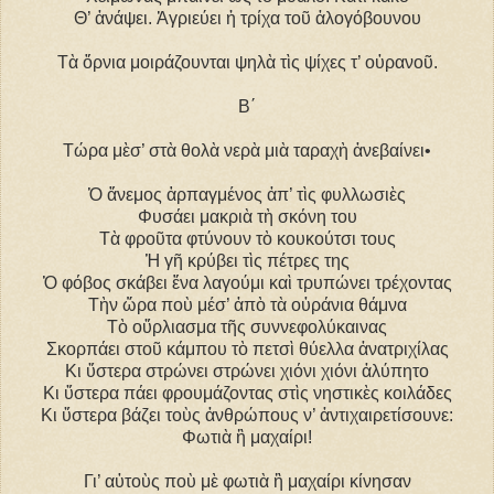
Θ’ ἀνάψει. Ἀγριεύει ἡ τρίχα τοῦ ἀλογόβουνου
Τὰ ὄρνια μοιράζουνται ψηλὰ τὶς ψίχες τ’ οὐρανοῦ.
B΄
Τώρα μὲσ’ στὰ θολὰ νερὰ μιὰ ταραχὴ ἀνεβαίνει•
Ὁ ἄνεμος ἁρπαγμένος ἀπ’ τὶς φυλλωσιὲς
Φυσάει μακριὰ τὴ σκόνη του
Τὰ φροῦτα φτύνουν τὸ κουκούτσι τους
Ἡ γῆ κρύβει τὶς πέτρες της
Ὁ φόβος σκάβει ἕνα λαγούμι καὶ τρυπώνει τρέχοντας
Τὴν ὥρα ποὺ μέσ’ ἀπὸ τὰ οὐράνια θάμνα
Τὸ οὔρλιασμα τῆς συννεφολύκαινας
Σκορπάει στοῦ κάμπου τὸ πετσὶ θύελλα ἀνατριχίλας
Κι ὕστερα στρώνει στρώνει χιόνι χιόνι ἀλύπητο
Κι ὕστερα πάει φρουμάζοντας στὶς νηστικὲς κοιλάδες
Κι ὕστερα βάζει τοὺς ἀνθρώπους ν’ ἀντιχαιρετίσουνε:
Φωτιὰ ἢ μαχαίρι!
Γι’ αὐτοὺς ποὺ μὲ φωτιὰ ἢ μαχαίρι κίνησαν