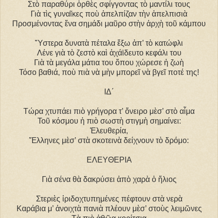
Στὸ παραθύρι ὀρθὲς σφίγγοντας τὸ μαντίλι τους
Γιὰ τὶς γυναῖκες ποὺ ἀπελπίζαν τὴν ἀπελπισιὰ
Προσμένοντας ἕνα σημάδι μαῦρο στὴν ἀρχὴ τοῦ κάμπου
Ὕστερα δυνατὰ πέταλα ἔξω ἀπ’ τὸ κατώφλι
Λένε γιὰ τὸ ζεστὸ καὶ ἀχάϊδευτο κεφάλι του
Γιὰ τὰ μεγάλα μάτια του ὅπου χώρεσε ἡ ζωὴ
Τόσο βαθιά, ποὺ πιὰ νὰ μὴν μπορεῖ νὰ βγεῖ ποτέ της!
IΔ΄
Τώρα χτυπάει πιὸ γρήγορα τ’ ὄνειρο μὲσ’ στὸ αἷμα
Τοῦ κόσμου ἡ πιὸ σωστὴ στιγμὴ σημαίνει:
Ἐλευθερία,
Ἕλληνες μὲσ’ στὰ σκοτεινὰ δείχνουν τὸ δρόμο:
EΛEYΘEPIA
Γιὰ σένα θὰ δακρύσει ἀπὸ χαρὰ ὁ ἥλιος
Στεριὲς ἰριδοχτυπημένες πέφτουν στὰ νερὰ
Καράβια μ’ ἀνοιχτὰ πανιὰ πλέουν μὲσ’ στοὺς λειμῶνες