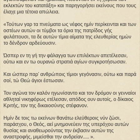
εκλεκτών του κατατάξη» και παρηγορήσει εκείνους που τους
έλαχε μια τέτοια απώλεια.
«Τούτων γαρ τα πνεύματα ως νέφος ημίν περίκεινται και των
οστέων αυτών οι τύμβοι τα όρια της πατρίδος γής
φυλάττουσι, τα δε αυτών τίμια αίματα της ελευθερίας ημών
το δένδρον αρδεύουσιν.
Ώσπερ εν τη γή την φάλαγγα των επιλέκτων απετέλεσαν,
ούτω και εν τω ουρανώ στρατιά αγίων συγκροτήσωσαν.
Και ώσπερ παρ' ανθρώποις τίμιοι γεγόνασιν, ούτω και παρά
σοί, τώ Θεώ άγιοι έστωσαν.
Τον αγώνα τον καλόν ηγωνίσαντο και τον δρόμον οι γενναίοι
αθληταί νικηφόρως ετέλεσαν, απόδος ουν αυτοίς, ο δίκαιος
Κριτής, τον της δικαιοσύνης στέφανον.
Ημίν δε τοις τω εκείνων θανάτω ελεύθεροις νύν ζώσι,
παράσχου, ο Θεός, αεί μνημονεύειν της υπερόχου αυτών
θυσίας και αναθεωρούντας την έκβασιν αυτών της
αναστροφής, μιμείσθαι την ανδρείαν..... ».