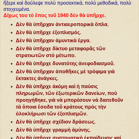
ἤξερε καὶ δούλεψε πολὺ προσεκτικά, πολὺ μεθοδικά, πολὺ
στοχευμένα.
Δίχως του τὸ ἔπος τοῦ 1940 δὲν θὰ ὑπῆρχε.
Δὲν θὰ ὑπῆρχαν ἀντιαεροπορικὰ ὅπλα.
Δὲν θὰ ὑπῆρχε ἐξοπλισμός.
Δὲν θὰ ὑπῆρχαν ἀμυντικὰ ἔργα.
Δὲν θὰ ὑπῆρχε δίκτυο μεταφορᾶς τῶν
στρατιωτῶν στὸ μέτωπο.
Δὲν θὰ ὑπῆρχε δυνατότης ἀνεφοδιασμοῦ.
Δὲν θὰ ὑπῆρχαν ἀποθῆκες μὲ τρόφιμα γιὰ
ἔκτακτες ἀνάγκες.
Δὲν θὰ ὑπῆρχε ἀκόμη καὶ ἡ παύσις
πληρωμῶν, τῶν ἐξωτερικῶν δανείων, ποὺ
προηγήθηκε, γιὰ νὰ μπορέσουν νὰ διατεθοῦν
τὰ ὅποια ἔσοδα τοῦ κράτους πρὸς τὴν
ὁλοκλήρωσι τῶν ἐξοπλισμῶν.
Δὲν θὰ ὑπῆρχε σχέδιον δράσεως.
Δὲν θὰ ὐπῆρχε γραμμὴ ἀμύνης.
Δὲν θὰ ὑπῆρχε συστηματικὴ ἐκπαίδευσις καὶ