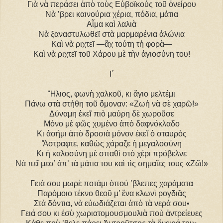
Γιὰ νὰ περάσει ἀπὸ τοὺς Εὐβοϊκούς τοῦ ὀνείρου
Νὰ ’βρει καινούρια χέρια, πόδια, μάτια
Αἷμα καὶ λαλιὰ
Νὰ ξαναστυλωθεῖ στὰ μαρμαρένια ἁλώνια
Καὶ νὰ ριχτεῖ ―ἂχ τούτη τὴ φορὰ―
Καὶ νὰ ριχτεῖ τοῦ Χάρου μὲ τὴν ἁγιοσύνη του!
I΄
Ἥλιος, φωνὴ χαλκοῦ, κι ἅγιο μελτέμι
Πάνω στὰ στήθη τοῦ ὄμοναν: «Ζωὴ νὰ σὲ χαρῶ!»
Δύναμη ἐκεῖ πιὸ μαύρη δὲ χωροῦσε
Μόνο μὲ φῶς χυμένο ἀπὸ δαφνόκλαδο
Κι ἀσήμι ἀπὸ δροσιὰ μόνον ἐκεῖ ὁ σταυρὸς
Ἄστραφτε, καθὼς χάραζε ἡ μεγαλοσύνη
Κι ἡ καλοσύνη μὲ σπαθὶ στὸ χέρι πρόβελνε
Νὰ πεῖ μεσ’ ἀπ’ τὰ μάτια του καὶ τὶς σημαῖες τους «Ζῶ!»
Γειά σου μωρὲ ποτάμι ὁπού ’βλεπες χαράματα
Παρόμοιο τέκνο θεοῦ μ’ ἕνα κλωνὶ ρογδιᾶς
Στὰ δόντια, νὰ εὐωδιάζεται ἀπὸ τὰ νερά σου•
Γειά σου κι ἐσὺ χωριατομουσμουλιὰ ποὺ ἀντρείευες