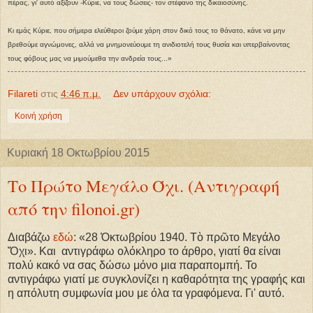
πέρας, γι' αυτό αξίζουν -Κύριε, να τους δώσεις- τον στέφανο της δικαιοσύνης.
Κι εμάς Κύριε, που σήμερα ελεύθεροι ζούμε χάρη στον δικό τους το θάνατο, κάνε να μην
βρεθούμε αγνώμονες, αλλά να μνημονεύουμε τη ανιδιοτελή τους θυσία και υπερβαίνοντας
τους φόβους μας να μιμούμεθα την ανδρεία τους...»
Filareti
στις
4:46 π.μ.
Δεν υπάρχουν σχόλια:
Κοινή χρήση
Κυριακή 18 Οκτωβρίου 2015
Το Πρώτο Μεγάλο Όχι. (Αντιγραφή
από την filonoi.gr)
Διαβάζω
εδώ
: «28 Ὀκτωβρίου 1940. Τὸ πρῶτο Μεγάλο
Ὄχι». Και αντιγράφω ολόκληρο το άρθρο, γιατί θα είναι
πολύ κακό να σας δώσω μόνο μια παραπομπή. Το
αντιγράφω γιατί με συγκλονίζει η καθαρότητα της γραφής και
η απόλυτη συμφωνία μου με όλα τα γραφόμενα. Γι' αυτό.