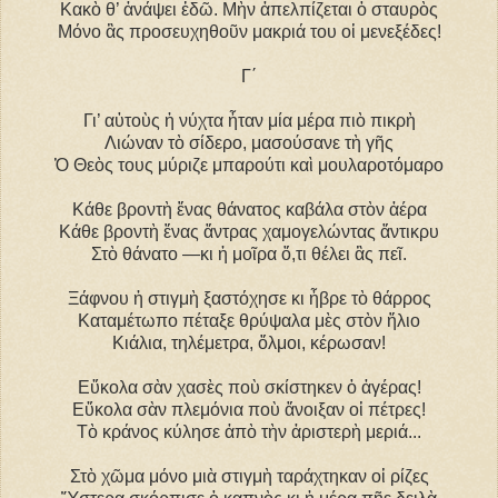
Κακὸ θ’ ἀνάψει ἐδῶ. Μὴν ἀπελπίζεται ὁ σταυρὸς
Μόνο ἂς προσευχηθοῦν μακριά του οἱ μενεξέδες!
Γ΄
Γι’ αὐτοὺς ἡ νύχτα ἦταν μία μέρα πιὸ πικρὴ
Λιώναν τὸ σίδερο, μασούσανε τὴ γῆς
Ὁ Θεὸς τους μύριζε μπαρούτι καὶ μουλαροτόμαρο
Κάθε βροντὴ ἕνας θάνατος καβάλα στὸν ἀέρα
Κάθε βροντὴ ἕνας ἄντρας χαμογελώντας ἄντικρυ
Στὸ θάνατο ―κι ἡ μοῖρα ὅ,τι θέλει ἂς πεῖ.
Ξάφνου ἡ στιγμὴ ξαστόχησε κι ἦβρε τὸ θάρρος
Καταμέτωπο πέταξε θρύψαλα μὲς στὸν ἥλιο
Κιάλια, τηλέμετρα, ὅλμοι, κέρωσαν!
Εὔκολα σὰν χασὲς ποὺ σκίστηκεν ὁ ἀγέρας!
Εὔκολα σὰν πλεμόνια ποὺ ἄνοιξαν οἱ πέτρες!
Τὸ κράνος κύλησε ἀπὸ τὴν ἀριστερὴ μεριά...
Στὸ χῶμα μόνο μιὰ στιγμὴ ταράχτηκαν οἱ ρίζες