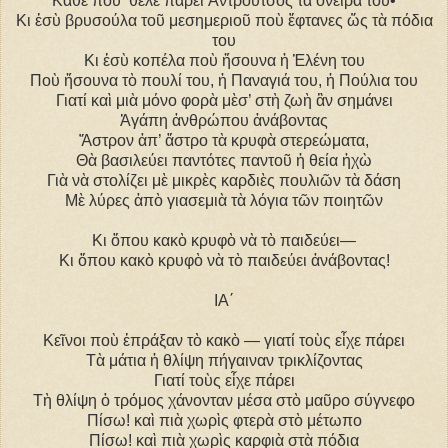
Κάθε ποὺ ’θελε πάρει Ἀντροῦτσος τὰ ὄνειρά του•
Κι ἐσὺ βρυσούλα τοῦ μεσημεριοῦ ποὺ ἔφτανες ὥς τὰ πόδια
του
Κι ἐσὺ κοπέλα ποὺ ἤσουνα ἡ Ἑλένη του
Ποὺ ἤσουνα τὸ πουλί του, ἡ Παναγιά του, ἡ Πούλια του
Γιατί καὶ μιὰ μόνο φορὰ μὲσ’ στὴ ζωὴ ἂν σημάνει
Ἀγάπη ἀνθρώπου ἀνάβοντας
Ἄστρον ἀπ’ ἄστρο τὰ κρυφὰ στερεώματα,
Θὰ βασιλεύει παντότες παντοῦ ἡ θεία ἠχὼ
Γιὰ νὰ στολίζει μὲ μικρὲς καρδιὲς πουλιῶν τὰ δάση
Μὲ λύρες ἀπὸ γιασεμιὰ τὰ λόγια τῶν ποιητῶν
Κι ὅπου κακὸ κρυφὸ νὰ τὸ παιδεύει―
Κι ὅπου κακὸ κρυφὸ νὰ τὸ παιδεύει ἀνάβοντας!
IA΄
Κεῖνοι ποὺ ἐπράξαν τὸ κακὸ ― γιατί τοὺς εἶχε πάρει
Τὰ μάτια ἡ θλίψη πήγαιναν τρικλίζοντας
Γιατί τοὺς εἶχε πάρει
Τὴ θλίψη ὁ τρόμος χάνονταν μέσα στὸ μαῦρο σύγνεφο
Πίσω! καὶ πιὰ χωρὶς φτερὰ στὸ μέτωπο
Πίσω! καὶ πιὰ χωρὶς καρφιὰ στὰ πόδια