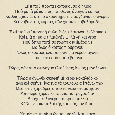
Ἐκεῖ ποὺ πρῶτα ἑκατοικοῦσε ὁ ἥλιος
Ποὺ μὲ τὰ μάτια μιᾶς παρθένας ἄνοιγε ὁ καιρὸς
Καθὼς ἐχιόνιζε ἀπ’ τὸ σκούντημα τῆς μυγδαλιᾶς ὁ ἀγέρας
Κι ἄναβαν στὶς κορφὲς τῶν χόρτων καβαλάρηδες
Ἐκεῖ ποὺ χτύπαγεν ἡ ὁπλὴ ἑνὸς πλάτανου λεβέντικου
Καὶ μιὰ σημαία πλατάγιζε ψηλὰ γῆ καὶ νερὸ
Ποὺ ὅπλο ποτὲ σὲ πλάτη δὲν ἐβάραινε
Μὰ ὅλος ὁ κόπος τ’ οὐρανοῦ
Ὅλος ὁ κόσμος ἔλαμπε σὰν μία νεροσταγόνα
Πρωί, στὰ πόδια τοῦ βουνοῦ
Τώρα, σὰν ἀπὸ στεναγμὸ Θεοῦ ἕνας ἴσκιος μεγαλώνει.
Τώρα ἡ ἀγωνία σκυφτὴ μὲ χέρια κοκαλιάρικα
Πιάνει καὶ σβήνει ἕνα ἕνα τὰ λουλούδια ἐπάνω της•
Μὲσ’ στὶς χαράδρες ὅπου τὰ νερὰ σταμάτησαν
Ἀπὸ λιμὸ χαρᾶς κείτουνται τὰ τραγούδια•
Βράχοι καλόγεροι μὲ κρύα μαλλιὰ
Κόβουνε σιωπηλοί τῆς ἐρημιᾶς τὸν ἄρτο.
Χειμώνας μπαίνει ὥς τὸ μυαλό. Κάτι κακὸ