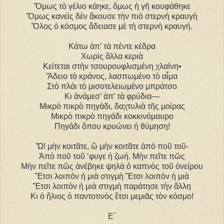
Ὅμως τὸ γέλιο κάηκε, ὅμως ἡ γῆ κουφάθηκε
Ὅμως κανεὶς δὲν ἄκουσε τὴν πιὸ στερνὴ κραυγὴ
Ὅλος ὁ κόσμος ἄδειασε μὲ τὴ στερνὴ κραυγή.
Κάτω ἀπ’ τὰ πέντε κέδρα
Χωρὶς ἄλλα κεριὰ
Κείτεται στὴν τσουρουφλισμένη χλαίνη•
Ἄδειο τὸ κράνος, λασπωμένο τὸ αἷμα
Στὸ πλάι τὸ μισοτελειωμένο μπράτσο
Κι ἀνάμεσ’ ἀπ’ τὰ φρύδια―
Μικρὸ πικρὸ πηγάδι, δαχτυλιὰ τῆς μοίρας
Μικρὸ πικρὸ πηγάδι κοκκινόμαυρο
Πηγάδι ὅπου κρυώνει ἡ θύμηση!
Ὤ! μὴν κοιτᾶτε, ὢ μὴν κοιτᾶτε ἀπὸ ποῦ τοῦ-
Ἀπὸ ποῦ τοῦ ’φυγε ἡ ζωή. Μὴν πεῖτε πῶς
Μὴν πεῖτε πῶς ἀνέβηκε ψηλὰ ὁ καπνὸς τοῦ ὀνείρου
Ἔτσι λοιπὸν ἡ μιὰ στιγμὴ Ἔτσι λοιπὸν ἡ μιὰ
Ἔτσι λοιπὸν ἡ μιὰ στιγμὴ παράτησε τὴν ἄλλη
Κι ὁ ἥλιος ὁ παντοτινὸς ἔτσι μεμιᾶς τὸν κόσμο!
E΄