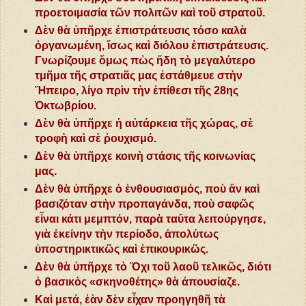
προετοιμασία τῶν πολιτῶν καὶ τοῦ στρατοῦ.
Δὲν θὰ ὑπῆρχε ἐπιστράτευσις τόσο καλὰ
ὀργανωμένη, ἴσως καὶ διόλου ἐπιστράτευσις.
Γνωρίζουμε ὅμως πὼς ἤδη τὸ μεγαλύτερο
τμῆμα τῆς στρατιᾶς μας ἐστάθμευε στὴν
Ἤπειρο, λίγο πρὶν τὴν ἐπίθεσι τῆς 28ης
Ὀκτωβρίου.
Δὲν θὰ ὑπῆρχε ἡ αὐτάρκεια τῆς χώρας, σὲ
τροφὴ καὶ σὲ ῥουχισμό.
Δὲν θὰ ὑπῆρχε κοινὴ στάσις τῆς κοινωνίας
μας.
Δὲν θὰ ὑπῆρχε ὁ ἐνθουσιασμός, ποὺ ἄν καὶ
βασιζόταν στὴν προπαγάνδα, ποὺ σαφῶς
εἶναι κάτι μεμπτόν, παρὰ ταὔτα λειτούργησε,
γιὰ ἐκείνην τὴν περίοδο, ἀπολύτως
ὑποστηρικτικῶς καὶ ἐπικουρικῶς.
Δὲν θὰ ὑπῆρχε τὸ Ὄχι τοῦ λαοῦ τελικῶς, διότι
ὁ βασικὸς «σκηνοθέτης» θὰ ἀπουσίαζε.
Καὶ μετά, ἐὰν δὲν εἶχαν προηγηθῆ τὰ