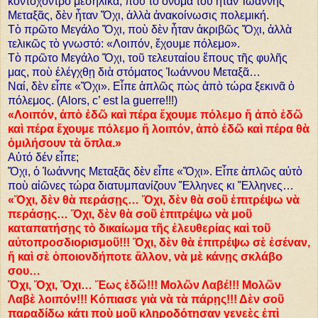
κοντόχοντρο μεσήλικα, ποὺ τὸ ὄνομά του ἦταν Ἰωάννης
Μεταξᾶς, δὲν ἦταν Ὄχι, ἀλλὰ ἀνακοίνωσις πολεμική.
Τὸ πρῶτο Μεγάλο Ὄχι, ποὺ δὲν ἦταν ἀκριβῶς Ὄχι, ἀλλὰ
τελικῶς τὸ γνωστό: «Λοιπόν, ἔχουμε πόλεμο».
Τὸ πρῶτο Μεγάλο Ὄχι, τοῦ τελευταίου ἔπους τῆς φυλῆς
μας, ποὺ ἐλέγχθῃ διὰ στόματος Ἰωάννου Μεταξᾶ…
Ναί, δὲν εἶπε «Ὄχι». Εἶπε ἁπλῶς πὼς ἀπὸ τώρα ξεκινᾶ ὁ
πόλεμος. (Alors, c’ est la guerre!!!)
«Λοιπόν, ἀπὸ ἐδῶ καὶ πέρα ἔχουμε πόλεμο ἤ ἀπὸ ἐδῶ
καὶ πέρα ἔχουμε πόλεμο ἤ λοιπόν, ἀπὸ ἐδῶ καὶ πέρα θὰ
ὁμιλήσουν τὰ ὅπλα.»
Αὐτό δέν εἶπε;
Ὄχι, ὁ Ἰωάννης Μεταξᾶς δὲν εἶπε «Ὄχι». Εἶπε ἁπλῶς αὐτὸ
ποὺ αἰῶνες τώρα διατυμπανίζουν Ἕλληνες κι Ἕλληνες…
«Ὄχι, δὲν θὰ περάσῃς… Ὄχι, δὲν θὰ σοῦ ἐπιτρέψω νὰ
περάσῃς… Ὄχι, δὲν θὰ σοῦ ἐπιτρέψω νὰ μοῦ
καταπατήσῃς τὸ δικαίωμα τῆς ἐλευθερίας καὶ τοῦ
αὐτοπροσδιορισμοῦ!!! Ὄχι, δὲν θὰ ἐπιτρέψω σὲ ἐσέναν,
ἤ καὶ σὲ ὁποιονδήποτε ἄλλον, νὰ μὲ κάνῃς σκλάβο
σου…
Ὄχι, Ὄχι, Ὄχι… Ἔως ἐδῶ!!! Μολῶν Λαβέ!!! Μολῶν
Λαβὲ λοιπόν!!! Κόπιασε γιὰ νὰ τὰ πάρῃς!!! Δὲν σοῦ
παραδίδω κάτι ποὺ μοῦ κληροδότησαν γενεὲς ἐπὶ