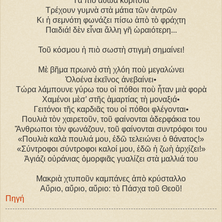
Τὰ πιὸ ἀθῶα κορίτσια
Τρέχουν γυμνὰ στὰ μάτια τῶν ἀντρῶν
Κι ἡ σεμνότη φωνάζει πίσω ἀπὸ τὸ φράχτη
Παιδιά! δὲν εἶναι ἄλλη γῆ ὡραιότερη...
Τοῦ κόσμου ἡ πιὸ σωστὴ στιγμὴ σημαίνει!
Μὲ βῆμα πρωινὸ στὴ χλόη ποὺ μεγαλώνει
Ὁλοένα ἐκεῖνος ἀνεβαίνει•
Τώρα λάμπουνε γύρω του οἱ πόθοι ποὺ ἦταν μιὰ φορὰ
Χαμένοι μὲσ’ στῆς ἁμαρτίας τὴ μοναξιά•
Γειτόνοι τῆς καρδιᾶς του οἱ πόθοι φλέγονται•
Πουλιὰ τὸν χαιρετοῦν, τοῦ φαίνονται ἀδερφάκια του
Ἄνθρωποι τὸν φωνάζουν, τοῦ φαίνονται συντρόφοι του
«Πουλιὰ καλὰ πουλιά μου, ἐδῶ τελειώνει ὁ θάνατος!»
«Σύντροφοι σύντροφοι καλοί μου, ἐδῶ ἡ ζωὴ ἀρχίζει!»
Ἀγιάζι οὐράνιας ὀμορφιᾶς γυαλίζει στὰ μαλλιά του
Μακριὰ χτυποῦν καμπάνες ἀπὸ κρύσταλλο
Αὔριο, αὔριο, αὔριο: τὸ Πάσχα τοῦ Θεοῦ!
Πηγή