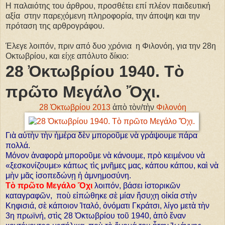
H παλαιότης του άρθρου, προσθέτει επί πλέον παιδευτική
αξία στην παρεχόμενη πληροφορία, την άποψη και την
πρόταση της αρθρογράφου.
Έλεγε λοιπόν, πριν από δυο χρόνια η Φιλονόη, για την 28η
Οκτωβρίου, και είχε απόλυτο δίκιο:
28 Ὀκτωβρίου 1940. Τὸ
πρῶτο Μεγάλο Ὄχι.
28 Ὀκτωβρίου 2013
ἀπὸ τὸν/τὴν
Φιλονόη
Γιὰ αὐτὴν τὴν ἡμέρα δὲν μποροῦμε νὰ γράψουμε πάρα
πολλά.
Μόνον ἀναφορὰ μποροῦμε νὰ κάνουμε, πρὸ κειμένου νὰ
«ξεσκονίζουμε» κάπως τὶς μνῆμες μας, κάπου κάπου, καὶ νὰ
μὴν μᾶς ἰσοπεδώνῃ ἡ ἀμνημοσύνη.
Τὸ πρῶτο Μεγάλο Ὄχι
λοιπόν, βάσει ἱστορικῶν
καταγραφῶν, ποὺ εἰπώθηκε σὲ μίαν ἥσυχη οἰκία στὴν
Κηφισιά, σὲ κάποιον Ἰταλό, ὀνόματι Γκράτσι, λίγο μετὰ τὴν
3η πρωϊνή, στὶς 28 Ὀκτωβρίου τοῦ 1940, ἀπὸ ἕναν