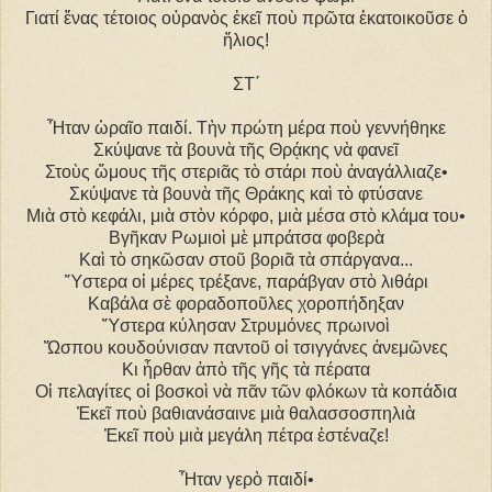
Γιατί ἕνας τέτοιος οὐρανὸς ἐκεῖ ποὺ πρῶτα ἐκατοικοῦσε ὁ
ἥλιος!
ΣT΄
Ἦταν ὡραῖο παιδί. Τὴν πρώτη μέρα ποὺ γεννήθηκε
Σκύψανε τὰ βουνὰ τῆς Θρᾴκης νὰ φανεῖ
Στοὺς ὤμους τῆς στεριᾶς τὸ στάρι ποὺ ἀναγάλλιαζε•
Σκύψανε τὰ βουνὰ τῆς Θράκης καὶ τὸ φτύσανε
Μιὰ στὸ κεφάλι, μιὰ στὸν κόρφο, μιὰ μέσα στὸ κλάμα του•
Βγῆκαν Ρωμιοὶ μὲ μπράτσα φοβερὰ
Καὶ τὸ σηκῶσαν στοῦ βοριᾶ τὰ σπάργανα...
Ὕστερα οἱ μέρες τρέξανε, παράβγαν στὸ λιθάρι
Καβάλα σὲ φοραδοποῦλες χοροπήδηξαν
Ὕστερα κύλησαν Στρυμόνες πρωινοὶ
Ὥσπου κουδούνισαν παντοῦ οἱ τσιγγάνες ἀνεμῶνες
Κι ἦρθαν ἀπὸ τῆς γῆς τὰ πέρατα
Οἱ πελαγίτες οἱ βοσκοὶ νὰ πᾶν τῶν φλόκων τὰ κοπάδια
Ἐκεῖ ποὺ βαθιανάσαινε μιὰ θαλασσοσπηλιὰ
Ἐκεῖ ποὺ μιὰ μεγάλη πέτρα ἐστέναζε!
Ἦταν γερὸ παιδί•