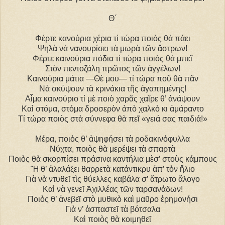
Θ΄
Φέρτε κανούρια χέρια τί τώρα ποιὸς θὰ πάει
Ψηλὰ νὰ νανουρίσει τὰ μωρὰ τῶν ἄστρων!
Φέρτε καινούρια πόδια τί τώρα ποιὸς θὰ μπεῖ
Στὸν πεντοζάλη πρῶτος τῶν ἀγγέλων!
Καινούρια μάτια ―Θὲ μου― τί τώρα ποῦ θὰ πᾶν
Νὰ σκύψουν τὰ κρινάκια τῆς ἀγαπημένης!
Αἷμα καινούριο τί μὲ ποιὸ χαρᾶς χαῖρε θ’ ἀνάψουν
Καὶ στόμα, στόμα δροσερὸν ἀπὸ χαλκὸ κι ἀμάραντο
Τί τώρα ποιὸς στὰ σύννεφα θὰ πεῖ «γειά σας παιδιά!»
Μέρα, ποιὸς θ’ ἀψηφήσει τὰ ροδακινόφυλλα
Νύχτα, ποιὸς θὰ μερέψει τὰ σπαρτὰ
Ποιὸς θὰ σκορπίσει πράσινα καντήλια μὲσ’ στοὺς κάμπους
Ἢ θ’ ἀλαλάξει θαρρετὰ κατάντικρυ ἀπ’ τὸν ἥλιο
Γιὰ νὰ ντυθεῖ τὶς θύελλες καβάλα σ’ ἄτρωτο ἄλογο
Καὶ νὰ γενεῖ Ἀχιλλέας τῶν ταρσανάδων!
Ποιὸς θ’ ἀνεβεῖ στὸ μυθικὸ καὶ μαῦρο ἐρημονήσι
Γιὰ ν’ ἀσπαστεῖ τὰ βότσαλα
Καὶ ποιὸς θὰ κοιμηθεῖ