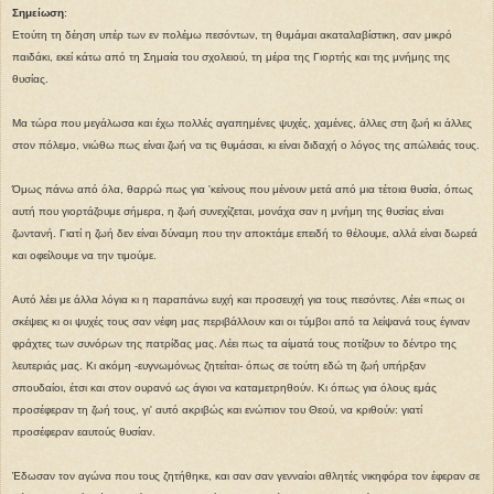
Σημείωση
:
Ετούτη τη δέηση υπέρ των εν πολέμω πεσόντων, τη θυμάμαι ακαταλαβίστικη, σαν μικρό
παιδάκι, εκεί κάτω από τη Σημαία του σχολειού, τη μέρα της Γιορτής και της μνήμης της
θυσίας.
Μα τώρα που μεγάλωσα και έχω πολλές αγαπημένες ψυχές, χαμένες, άλλες στη ζωή κι άλλες
στον πόλεμο, νιώθω πως είναι ζωή να τις θυμάσαι, κι είναι διδαχή ο λόγος της απώλειάς τους.
Όμως πάνω από όλα, θαρρώ πως για 'κείνους που μένουν μετά από μια τέτοια θυσία, όπως
αυτή που γιορτάζουμε σήμερα, η ζωή συνεχίζεται, μονάχα σαν η μνήμη της θυσίας είναι
ζωντανή. Γιατί η ζωή δεν είναι δύναμη που την αποκτάμε επειδή το θέλουμε, αλλά είναι δωρεά
και οφείλουμε να την τιμούμε.
Αυτό λέει με άλλα λόγια κι η παραπάνω ευχή και προσευχή για τους πεσόντες. Λέει «πως οι
σκέψεις κι οι ψυχές τους σαν νέφη μας περιβάλλουν και οι τύμβοι από τα λείψανά τους έγιναν
φράχτες των συνόρων της πατρίδας μας. Λέει πως τα αίματά τους ποτίζουν το δέντρο της
λευτεριάς μας. Κι ακόμη -ευγνωμόνως ζητείται- όπως σε τούτη εδώ τη ζωή υπήρξαν
σπουδαίοι, έτσι και στον ουρανό ως άγιοι να καταμετρηθούν. Κι όπως για όλους εμάς
προσέφεραν τη ζωή τους, γι' αυτό ακριβώς και ενώπιον του Θεού, να κριθούν: γιατί
προσέφεραν εαυτούς θυσίαν.
Έδωσαν τον αγώνα που τους ζητήθηκε, και σαν σαν γενναίοι αθλητές νικηφόρα τον έφεραν σε