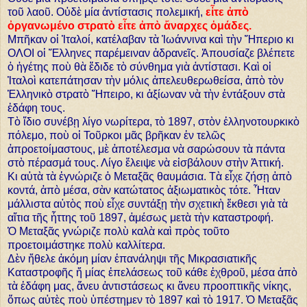
τοῦ λαοῦ. Οὐδὲ μία ἀντίστασις πολεμική,
εἶτε ἀπὸ
ὀργανωμένο στρατὸ εἶτε ἀπὸ ἄναρχες ὁμάδες.
Μπῆκαν οἱ Ἰταλοί, κατέλαβαν τὰ Ἰωάννινα καὶ τὴν Ἤπεριο κι
ΟΛΟΙ οἱ Ἕλληνες παρέμειναν ἀδρανεῖς. Ἀπουσίαζε βλέπετε
ὁ ἠγέτης ποὺ θὰ ἔδιδε τὸ σύνθημα γιὰ ἀντίστασι. Καὶ οἱ
Ἰταλοὶ κατεπάτησαν τὴν μόλις ἀπελευθερωθείσα, ἀπὸ τὸν
Ἑλληνικὸ στρατὸ Ἤπειρο, κι ἀξίωναν νὰ τὴν ἐντάξουν στὰ
ἐδάφη τους.
Τὸ ἴδιο συνέβῃ λίγο νωρίτερα, τὸ 1897, στὸν ἑλληνοτουρκικὸ
πόλεμο, ποὺ οἱ Τοῦρκοι μᾶς βρῆκαν ἐν τελῶς
ἀπροετοίμαστους, μὲ ἀποτέλεσμα νὰ σαρώσουν τὰ πάντα
στὸ πέρασμά τους. Λίγο ἔλειψε νὰ εἰσβάλουν στὴν Ἀττική.
Κι αὐτὰ τὰ ἐγνώριζε ὁ Μεταξᾶς θαυμάσια. Τὰ εἶχε ζήσῃ ἀπὸ
κοντά, ἀπὸ μέσα, σὰν κατώτατος ἀξιωματικὸς τότε. Ἦταν
μάλλιστα αὐτὸς ποὺ εἶχε συντάξῃ τὴν σχετικὴ ἔκθεσι γιὰ τὰ
αἴτια τῆς ἧττης τοῦ 1897, ἀμέσως μετὰ τὴν καταστροφή.
Ὁ Μεταξᾶς γνώριζε πολὺ καλὰ καὶ πρὸς τοῦτο
προετοιμάστηκε πολὺ καλλίτερα.
Δὲν ἤθελε ἀκόμη μίαν ἐπανάληψι τῆς Μικρασιατικῆς
Καταστροφῆς ἤ μίας ἐπελάσεως τοῦ κάθε ἐχθροῦ, μέσα ἀπὸ
τὰ ἐδάφη μας, ἄνευ ἀντιστάσεως κι ἄνευ προοπτικῆς νίκης,
ὅπως αὐτὲς ποὺ ὑπέστημεν τὸ 1897 καὶ τὸ 1917. Ὁ Μεταξᾶς