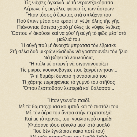
Τὶς νύχτες ἀγκαλιὰ μὲ τὰ νεραντζοκόριτσα
Λέρωνε τὶς μεγάλες φορεσιὲς τῶν ἄστρων
Ἦταν τόσος ὁ ἔρωτας στὰ σπλάχνα του
Ποὺ ἔπινε μέσα στὸ κρασὶ τὴ γέψη ὅλης τῆς γῆς,
Πιάνοντας ὕστερα χορὸ μ’ ὅλες τὶς νύφες λεῦκες
Ὥσπου ν’ ἀκούσει καὶ νὰ χύσ’ ἡ αὐγὴ τὸ φῶς μὲσ’ στὰ
μαλλιά του
Ἡ αὐγὴ ποὺ μ’ ἀνοιχτὰ μπράτσα τὸν ἔβρισκε
Στὴ σέλα δυὸ μικρῶν κλαδιῶν νὰ γρατσουνάει τὸν ἥλιο
Νὰ βάφει τὰ λουλούδια,
Ἢ πάλι μὲ στοργὴ νὰ σιγονανουρίζει
Τὶς μικρὲς κουκουβάγιες ποὺ ξαγρύπνησαν...
Ἄ τί θυμάρι δυνατὸ ἡ ἀνασαιμιά του
Τί χάρτης περηφάνιας τὸ γυμνό του στῆθος
Ὅπου ξεσποῦσαν λευτεριὰ καὶ θάλασσα...
Ἦταν γενναῖο παιδί.
Μὲ τὰ θαμπόχρυσα κουμπιὰ καὶ τὸ πιστόλι του
Μὲ τὸν ἀέρα τοῦ ἄντρα στὴν περπατηξιὰ
Καὶ μὲ τὸ κράνος του, γυαλιστερὸ σημάδι
(Φτάσανε τόσο εὔκολα μὲσ’ στὸ μυαλὸ
Ποὺ δὲν ἐγνώρισε κακὸ ποτέ του)