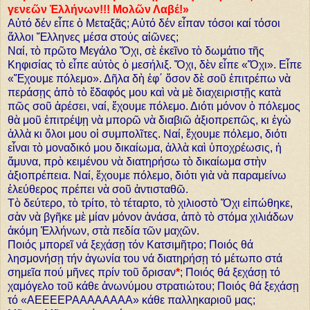
γενεῶν Ἑλλήνων!!! Μολῶν Λαβέ!»
Αὐτό δέν εἶπε ὁ Μεταξᾶς; Αὐτό δέν εἶπαν τόσοι καί τόσοι
ἄλλοι Ἕλληνες μέσα στούς αἰῶνες;
Ναί, τὸ πρῶτο Μεγάλο Ὄχι, σὲ ἐκεῖνο τὸ δωμάτιο τῆς
Κηφισίας τὸ εἶπε αὐτὸς ὁ μεσήλιξ. Ὄχι, δὲν εἶπε «Ὄχι». Εἶπε
«Ἔχουμε πόλεμο». Δῆλα δὴ ἐφ΄ ὅσον δὲ σοῦ ἐπιτρέπω νὰ
περάσῃς ἀπὸ τὸ ἔδαφός μου καὶ νὰ μὲ διαχειριστῇς κατὰ
πῶς σοῦ ἀρέσει, ναί, ἔχουμε πόλεμο. Διότι μόνον ὁ πόλεμος
θὰ μοῦ ἐπιτρέψῃ νὰ μπορῶ νὰ διαβιῶ ἀξιοπρεπῶς, κι ἐγὼ
ἀλλὰ κι ὅλοι μου οἱ συμπολῖτες. Ναί, ἔχουμε πόλεμο, διότι
εἶναι τὸ μοναδικό μου δικαίωμα, ἀλλὰ καὶ ὑποχρέωσις, ἡ
ἄμυνα, πρὸ κειμένου νὰ διατηρήσω τὸ δικαίωμα στὴν
ἀξιοπρέπεια. Ναί, ἔχουμε πόλεμο, διότι γιὰ νὰ παραμείνω
ἐλεύθερος πρέπει νὰ σοῦ ἀντισταθῶ.
Τὸ δεύτερο, τὸ τρίτο, τὸ τέταρτο, τὸ χιλιοστὸ Ὄχι εἰπώθηκε,
σὰν νὰ βγῆκε μὲ μίαν μόνον ἀνάσα, ἀπὸ τὸ στόμα χιλιάδων
ἀκόμη Ἑλλήνων, στὰ πεδία τῶν μαχῶν.
Ποιός μπορεῖ νά ξεχάσῃ τόν Κατσιμῆτρο; Ποιός θά
λησμονήσῃ τήν ἀγωνία του νά διατηρήσῃ τό μέτωπο στά
σημεῖα πού μῆνες πρίν τοῦ ὅρισαν
*
; Ποιός θά ξεχάσῃ τό
χαμόγελο τοῦ κάθε ἀνωνύμου στρατιώτου; Ποιός θά ξεχάσῃ
τό «ΑΕΕΕΕΡΑΑΑΑΑΑΑΑ» κάθε παλληκαριοῦ μας;