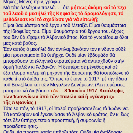
Μῆνες; Μῆνες πρίν, γράφω…
Μὰ τότε ἀλλάζουν πολλά… Τότε
μήπως ἀκόμη καί τό Ὄχι
τοῦ λαοῦ ὁ μεσήλιξ τῆς Κηφισίας τό δρομολόγησε, τό
μεθόδευσε καί τό σχεδίασε γιά νά εἰπωθῇ
;
Εἶμαι θαυμάστρια τοῦ ἔργου τοῦ Μεταξᾶ. Εἶμαι θαυμάστρια
τῆς ἰδιοφυΐας του. Εἶμαι θαυμάστρια τοῦ ἔργου του. Δίχως
του δὲν θὰ εἴχαμε τὸ Ἀλβανικὸ ἔπος. Καὶ τὸ γνωρίζουμε ὅλοι
μας κατὰ βάθος.
Ἐὰν αὐτὸς ὁ μεσήλιξ δὲν ἀντιλαμβανόταν τὸν κίνδυνο οὐδὲ
μία προετοιμασία θὰ ὑπῆρχε. Οὐδὲ μίαν ἑβδομάδα θὰ
μποροῦσαν τὰ ἑλληνικὰ στρατεύματα νὰ ἀντιταχθοῦν στὴν
ὁρμὴ Ἰταλῶν κι Ἀλβανῶν. Ἡ δευτέρα σὲ μέγεθος καὶ σὲ
ἐξοπλισμὸ πολεμικὴ μηχανὴ τῆς Εὑρώπης θὰ ἰσοπέδωνε τὸ
κάθε τὶ στὸ διάβα της. Ὅπως τὸ ἔκανε τὸ 1917, μὲ τὴν ἄδεια
τοῦ Βενιζέλου καὶ τῶν Μεγάλων Δυνάμεων. (Λεπτομέρειες
μπορεῖτε νὰ διαβάσετε
εδώ:
8 Ἰουνίου 1917. Κατάληψις
τῶν Ἰωαννίνων ὑπὸ τῶν Ἰταλῶν καὶ ἡ «γέννησις»
τῆς Ἀλβανίας.)
Τότε λοιπόν, τὸ 1917, οἱ Ἰταλοὶ προήλασαν ἔως τὰ Ἰωάννινα.
Τὰ κατέλαβαν καὶ ἐγκαινίασαν τὸ Ἀλβανικὸ κράτος, ἄν κι ἔως
τότε δὲν ὑπῆρχε τέτοια προοπτική, ἤ συμφωνία ἤ
προειδοποίησις.
Οὐδὲ μία προετοιμασία ὑπῆρξε τότε. Οὐδὲ μία ἀντίδρασις