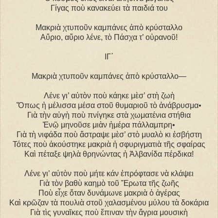
Γίγας ποὺ κανακεύει τὰ παιδιά του
Μακριὰ χτυποῦν καμπάνες ἀπὸ κρύσταλλο
Αὔριο, αὔριο λένε, τὸ Πάσχα τ’ οὐρανοῦ!
IΓ΄
Μακριὰ χτυποῦν καμπάνες ἀπὸ κρύσταλλο―
Λένε γι’ αὐτὸν ποὺ κάηκε μὲσ’ στὴ ζωὴ
Ὅπως ἡ μέλισσα μέσα στοῦ θυμαριοῦ τὸ ἀνάβρυσμα•
Γιὰ τὴν αὐγὴ ποὺ πνίγηκε στὰ χωματένια στήθια
Ἐνῷ μηνοῦσε μιὰν ἡμέρα πάλλαμπρη•
Γιὰ τὴ νιφάδα ποὺ ἄστραψε μὲσ’ στὸ μυαλὸ κι ἐσβήστη
Τότες ποὺ ἀκούστηκε μακριὰ ἡ σφυριγματιὰ τῆς σφαίρας
Καὶ πέταξε ψηλὰ θρηνώντας ἡ Ἀλβανίδα πέρδικα!
Λένε γι’ αὐτὸν ποὺ μήτε κάν ἐπρόφτασε νὰ κλάψει
Γιὰ τὸν βαθὺ καημὸ τοῦ Ἔρωτα τῆς ζωῆς
Ποὺ εἶχε ὅταν δυνάμωνε μακριὰ ὁ ἀγέρας
Καὶ κρῶζαν τὰ πουλιὰ στοῦ χαλασμένου μύλου τὰ δοκάρια
Γιὰ τὶς γυναῖκες ποὺ ἔπιναν τὴν ἄγρια μουσικὴ