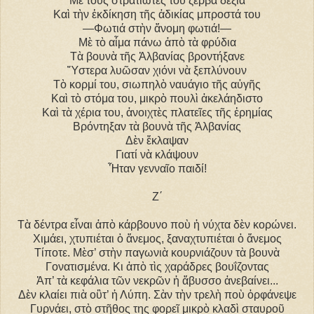
Μὲ τοὺς στρατιῶτες του ζερβὰ δεξιὰ
Καὶ τὴν ἐκδίκηση τῆς ἀδικίας μπροστά του
―Φωτιά στὴν ἄνομη φωτιά!―
Μὲ τὸ αἷμα πάνω ἀπὸ τὰ φρύδια
Τὰ βουνὰ τῆς Ἀλβανίας βροντήξανε
Ὕστερα λυῶσαν χιόνι νὰ ξεπλύνουν
Τὸ κορμί του, σιωπηλὸ ναυάγιο τῆς αὐγῆς
Καὶ τὸ στόμα του, μικρὸ πουλὶ ἀκελάηδιστο
Καὶ τὰ χέρια του, ἀνοιχτὲς πλατεῖες τῆς ἐρημίας
Βρόντηξαν τὰ βουνὰ τῆς Ἀλβανίας
Δὲν ἔκλαψαν
Γιατί νὰ κλάψουν
Ἦταν γενναῖο παιδί!
Z΄
Τὰ δέντρα εἶναι ἀπὸ κάρβουνο ποὺ ἡ νύχτα δὲν κορώνει.
Χιμάει, χτυπιέται ὁ ἄνεμος, ξαναχτυπιέται ὁ ἄνεμος
Τίποτε. Μὲσ’ στὴν παγωνιὰ κουρνιάζουν τὰ βουνὰ
Γονατισμένα. Κι ἀπὸ τὶς χαράδρες βουΐζοντας
Ἀπ’ τὰ κεφάλια τῶν νεκρῶν ἡ ἄβυσσο ἀνεβαίνει...
Δὲν κλαίει πιὰ οὒτ’ ἡ Λύπη. Σὰν τὴν τρελὴ ποὺ ὀρφάνεψε
Γυρνάει, στὸ στῆθος της φορεῖ μικρὸ κλαδὶ σταυροῦ