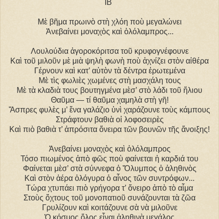
IB΄
Μὲ βῆμα πρωινὸ στὴ χλόη ποὺ μεγαλώνει
Ἀνεβαίνει μοναχὸς καὶ ὁλόλαμπρος...
Λουλούδια ἀγοροκόριτσα τοῦ κρυφογνέφουνε
Καὶ τοῦ μιλοῦν μὲ μιὰ ψηλὴ φωνὴ ποὺ ἀχνίζει στὸν αἰθέρα
Γέρνουν καὶ κατ’ αὐτὸν τὰ δέντρα ἐρωτεμένα
Μὲ τὶς φωλιὲς χωμένες στὴ μασχάλη τους
Μὲ τὰ κλαδιὰ τους βουτηγμένα μὲσ’ στὸ λάδι τοῦ ἥλιου
Θαῦμα ― τί θαῦμα χαμηλὰ στὴ γῆ!
Ἄσπρες φυλὲς μ’ ἕνα γαλάζιο ὑνὶ χαράζουνε τοὺς κάμπους
Στράφτουν βαθιὰ οἱ λοφοσειρὲς
Καὶ πιὸ βαθιὰ τ’ ἀπρόσιτα ὄνειρα τῶν βουνῶν τῆς ἄνοιξης!
Ἀνεβαίνει μοναχὸς καὶ ὁλόλαμπρος
Τόσο πιωμένος ἀπὸ φῶς ποὺ φαίνεται ἡ καρδιά του
Φαίνεται μὲσ’ στὰ σύννεφα ὁ Ὄλυμπος ὁ ἀληθινὸς
Καὶ στὸν ἀέρα ὁλόγυρα ὁ αἶνος τῶν συντρόφων...
Τώρα χτυπάει πιὸ γρήγορα τ’ ὄνειρο ἀπὸ τὸ αἷμα
Στοὺς ὄχτους τοῦ μονοπατιοῦ συνάζουνται τὰ ζῶα
Γρυλίζουν καὶ κοιτάζουνε σὰ νὰ μιλοῦνε
Ὁ κόσμος ὅλος εἶναι ἀληθινὰ μεγάλος