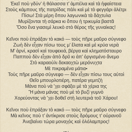
Ἐκεῖ ποὺ γδύν’ ἡ θάλασσα τ’ ἀμπέλια καὶ τὰ ἡφαίστεια
Στοὺς κάμπους τῆς πατρίδας πάλι καὶ μὲ τὸ φεγγάρι ἀλέτρι
Πίσω! Στὰ μέρη ὅπου λαγωνικὰ τὰ δάχτυλα
Μυρίζονται τὴ σάρκα κι ὅπου ἡ τρικυμία βαστᾶ
Ὅσο ἕνα γιασεμὶ λευκὸ στὸ θέρος τῆς γυναίκας!
Κεῖνοι ποὺ ἐπράξαν τὸ κακό ― τοὺς πῆρε μαῦρο σύγνεφο
Ζωὴ δὲν εἶχαν πίσω τους μ’ ἔλατα καὶ μὲ κρύα νερὰ
M’ ἀρνί, κρασὶ καὶ τουφεκιά, βέργα καὶ κληματόσταυρο
Παπποὺ δὲν εἶχαν ἀπὸ δρῦ κι ἀπ’ ὀργισμένο ἄνεμο
Στὸ καραούλι δεκαοχτὼ μερόνυχτα
Μὲ πικραμένα μάτια•
Τοὺς πῆρε μαῦρο σύγνεφο ― δὲν εἶχαν πίσω τους αὐτοὶ
Θεῖο μπουρλοτιέρη, πατέρα γεμιτζὴ
Μάνα ποὺ νὰ ’χει σφάξει μὲ τὰ χέρια της
Ἢ μάνα μάνας ποὺ μὲ τὸ βυζὶ γυμνὸ
Χορεύοντας νὰ ’χει δοθεῖ στὴ λευτεριὰ τοῦ Χάρου!
Κεῖνοι ποὺ ἐπράξαν τὸ κακό ― τοὺς πῆρε μαῦρο σύγνεφο
Μὰ κεῖνος ποὺ τ’ ἀντίκρισε στοὺς δρόμους τ’ οὐρανοῦ
Ἀνεβαίνει τώρα μοναχὸς καὶ ὁλόλαμπρος!