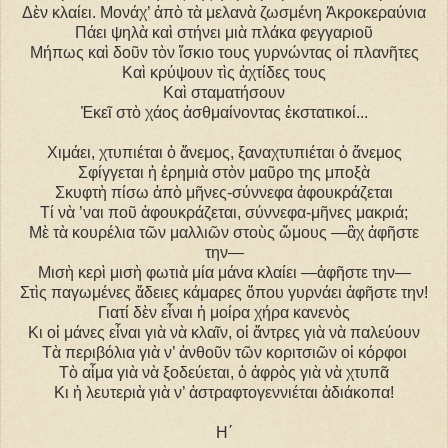
Δὲν κλαίει. Μονάχ’ ἀπὸ τὰ μελανὰ ζωσμένη Ἀκροκεραύνια
Πάει ψηλὰ καὶ στήνει μιὰ πλάκα φεγγαριοῦ
Μήπως καὶ δοῦν τὸν ἴσκιο τους γυρνώντας οἱ πλανῆτες
Καὶ κρύψουν τὶς ἀχτίδες τους
Καὶ σταματήσουν
Ἐκεῖ στὸ χάος ἀσθμαίνοντας ἐκστατικοί...
Χιμάει, χτυπιέται ὁ ἄνεμος, ξαναχτυπιέται ὁ ἄνεμος
Σφίγγεται ἡ ἐρημιὰ στὸν μαῦρο της μποξὰ
Σκυφτὴ πίσω ἀπὸ μῆνες-σύννεφα ἀφουκράζεται
Τί νὰ ’ναι ποῦ ἀφουκράζεται, σύννεφα-μῆνες μακριά;
Μὲ τὰ κουρέλια τῶν μαλλιῶν στοὺς ὤμους ―ἂχ ἀφῆστε
την―
Μισὴ κερὶ μισὴ φωτιὰ μία μάνα κλαίει ―ἀφῆστε την―
Στὶς παγωμένες ἄδειες κάμαρες ὅπου γυρνάει ἀφῆστε την!
Γιατί δὲν εἶναι ἡ μοίρα χήρα κανενὸς
Κι οἱ μάνες εἶναι γιὰ νὰ κλαῖν, οἱ ἄντρες γιὰ νὰ παλεύουν
Τὰ περιβόλια γιὰ ν’ ἀνθοῦν τῶν κοριτσιῶν οἱ κόρφοι
Τὸ αἷμα γιὰ νὰ ξοδεύεται, ὁ ἀφρὸς γιὰ νὰ χτυπᾶ
Κι ἡ λευτεριὰ γιὰ ν’ ἀστραφτογεννιέται ἀδιάκοπα!
H΄