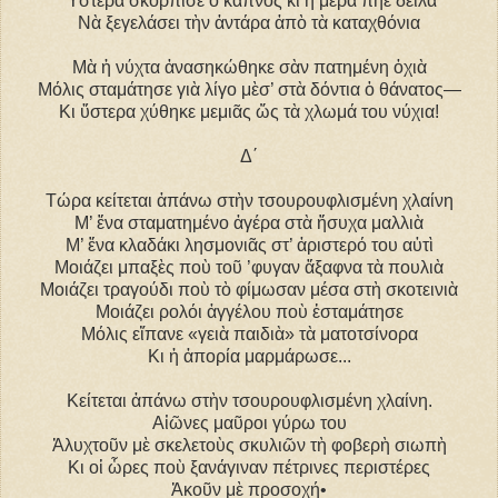
Ὕστερα σκόρπισε ὁ καπνὸς κι ἡ μέρα πῆε δειλὰ
Νὰ ξεγελάσει τὴν ἀντάρα ἀπὸ τὰ καταχθόνια
Μὰ ἡ νύχτα ἀνασηκώθηκε σὰν πατημένη ὀχιὰ
Μόλις σταμάτησε γιὰ λίγο μὲσ’ στὰ δόντια ὁ θάνατος―
Κι ὕστερα χύθηκε μεμιᾶς ὥς τὰ χλωμά του νύχια!
Δ΄
Τώρα κείτεται ἀπάνω στὴν τσουρουφλισμένη χλαίνη
M’ ἕνα σταματημένο ἀγέρα στὰ ἥσυχα μαλλιὰ
M’ ἕνα κλαδάκι λησμονιᾶς στ’ ἀριστερό του αὐτὶ
Μοιάζει μπαξὲς ποὺ τοῦ ’φυγαν ἄξαφνα τὰ πουλιὰ
Μοιάζει τραγούδι ποὺ τὸ φίμωσαν μέσα στὴ σκοτεινιὰ
Μοιάζει ρολόι ἀγγέλου ποὺ ἐσταμάτησε
Μόλις εἴπανε «γειὰ παιδιὰ» τὰ ματοτσίνορα
Κι ἡ ἀπορία μαρμάρωσε...
Κείτεται ἀπάνω στὴν τσουρουφλισμένη χλαίνη.
Αἰῶνες μαῦροι γύρω του
Ἀλυχτοῦν μὲ σκελετοὺς σκυλιῶν τὴ φοβερὴ σιωπὴ
Κι οἱ ὧρες ποὺ ξανάγιναν πέτρινες περιστέρες
Ἀκοῦν μὲ προσοχή•