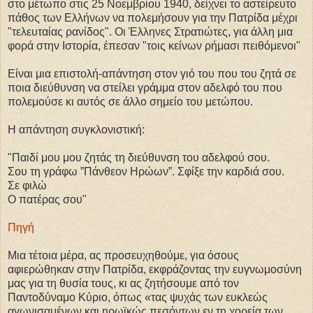
στο μέτωπο στις 25 Νοεμβρίου 1940, δείχνει το αστείρευτο
πάθος των Ελλήνων να πολεμήσουν για την Πατρίδα μέχρι
"τελευταίας ρανίδος". Οι Έλληνες Στρατιώτες, για άλλη μια
φορά στην Ιστορία, έπεσαν "τοις κείνων ρήμασι πειθόμενοι"
Είναι μια επιστολή-απάντηση στον γιό του που του ζητά σε
ποια διεύθυνση να στείλει γράμμα στον αδελφό του που
πολεμούσε κι αυτός σε άλλο σημείο του μετώπου.
Η απάντηση συγκλονιστική:
"Παιδί μου μου ζητάς τη διεύθυνση του αδελφού σου.
Σου τη γράφω ”Πάνθεον Ηρώων”. Σφίξε την καρδιά σου.
Σε φιλώ
Ο πατέρας σου"
Πηγή
Μια τέτοια μέρα, ας προσευχηθούμε, για όσους
αφιερώθηκαν στην Πατρίδα, εκφράζοντας την ευγνωμοσύνη
μας για τη θυσία τους, κι ας ζητήσουμε από τον
Παντοδύναμο Κύριο, όπως «τας ψυχάς των ευκλεώς
αγωνισαμένων και ηρωϊκώς πεσόντων εν τη χορεία των