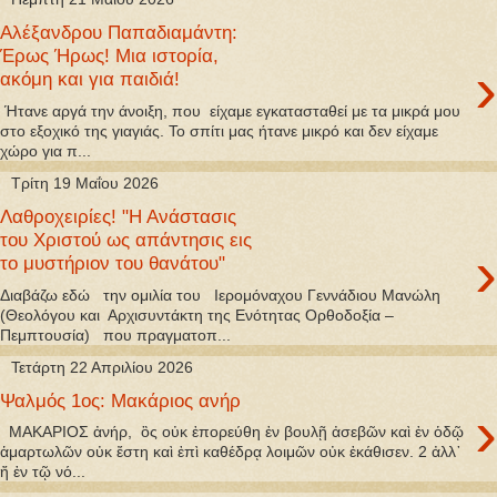
Αλέξανδρου Παπαδιαμάντη:
Έρως Ήρως! Μια ιστορία,
›
ακόμη και για παιδιά!
Ήτανε αργά την άνοιξη, που είχαμε εγκατασταθεί με τα μικρά μου
στο εξοχικό της γιαγιάς. Το σπίτι μας ήτανε μικρό και δεν είχαμε
χώρο για π...
Τρίτη 19 Μαΐου 2026
Λαθροχειρίες! "Η Ανάστασις
του Χριστού ως απάντησις εις
›
το μυστήριον του θανάτου"
Διαβάζω εδώ την ομιλία του Ιερομόναχου Γεννάδιου Μανώλη
(Θεολόγου και Αρχισυντάκτη της Ενότητας Ορθοδοξία –
Πεμπτουσία) που πραγματοπ...
Τετάρτη 22 Απριλίου 2026
Ψαλμός 1ος: Μακάριος ανήρ
›
ΜΑΚΑΡΙΟΣ ἀνήρ, ὃς οὐκ ἐπορεύθη ἐν βουλῇ ἀσεβῶν καὶ ἐν ὁδῷ
ἁμαρτωλῶν οὐκ ἔστη καὶ ἐπὶ καθέδρᾳ λοιμῶν οὐκ ἐκάθισεν. 2 ἀλλ᾿
ἤ ἐν τῷ νό...