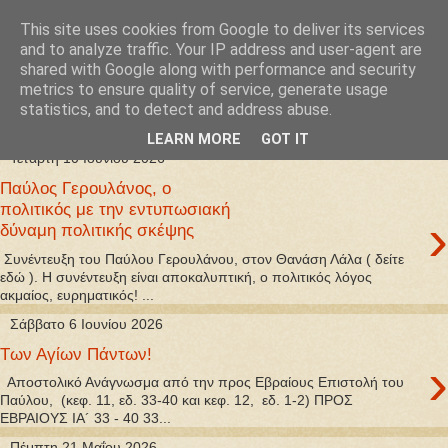
This site uses cookies from Google to deliver its services
Φιλαρέτη
and to analyze traffic. Your IP address and user-agent are
shared with Google along with performance and security
metrics to ensure quality of service, generate usage
"ἄγει πρός φῶς τήν ἀλήθειαν χρόνος" -- Μένανδρος
statistics, and to detect and address abuse.
LEARN MORE
GOT IT
Τετάρτη 10 Ιουνίου 2026
Παύλος Γερουλάνος, ο
πολιτικός με την εντυπωσιακή
›
δύναμη πολιτικής σκέψης
Συνέντευξη του Παύλου Γερουλάνου, στον Θανάση Λάλα ( δείτε
εδώ ). Η συνέντευξη είναι αποκαλυπτική, ο πολιτικός λόγος
ακμαίος, ευρηματικός! ...
Σάββατο 6 Ιουνίου 2026
Των Αγίων Πάντων!
›
Αποστολικό Ανάγνωσμα από την προς Εβραίους Επιστολή του
Παύλου, (κεφ. 11, εδ. 33-40 και κεφ. 12, εδ. 1-2) ΠΡΟΣ
ΕΒΡΑΙΟΥΣ ΙΑ´ 33 - 40 33...
Πέμπτη 21 Μαΐου 2026