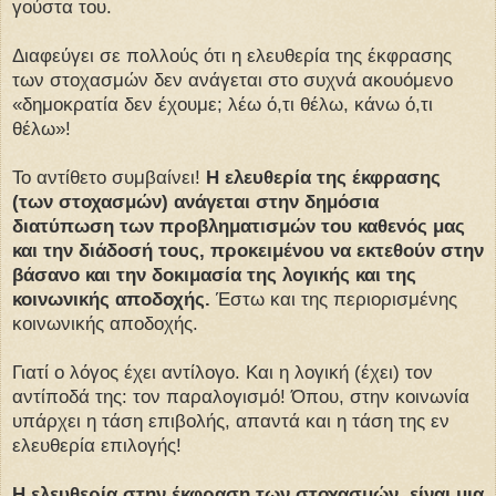
γούστα του.
Διαφεύγει σε πολλούς ότι η ελευθερία της έκφρασης
των στοχασμών δεν ανάγεται στο συχνά ακουόμενο
«δημοκρατία δεν έχουμε; λέω ό,τι θέλω, κάνω ό,τι
θέλω»!
Το αντίθετο συμβαίνει!
Η ελευθερία της έκφρασης
(των στοχασμών) ανάγεται στην δημόσια
διατύπωση των προβληματισμών του καθενός μας
και την διάδοσή τους, προκειμένου να εκτεθούν στην
βάσανο και την δοκιμασία της λογικής και της
κοινωνικής αποδοχής.
Έστω και της περιορισμένης
κοινωνικής αποδοχής.
Γιατί ο λόγος έχει αντίλογο. Και η λογική (έχει) τον
αντίποδά της: τον παραλογισμό! Όπου, στην κοινωνία
υπάρχει η τάση επιβολής, απαντά και η τάση της εν
ελευθερία επιλογής!
Η ελευθερία στην έκφραση των στοχασμών, είναι μια