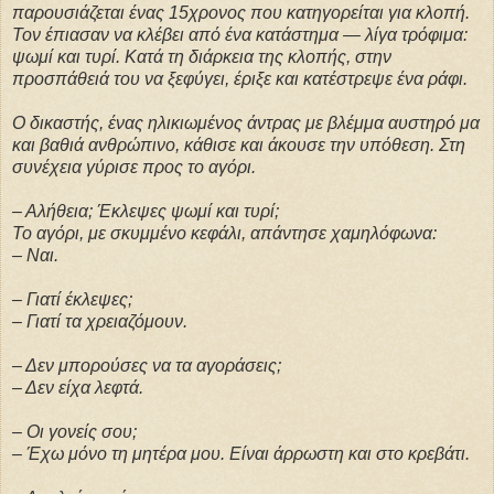
παρουσιάζεται ένας 15χρονος που κατηγορείται για κλοπή.
Τον έπιασαν να κλέβει από ένα κατάστημα — λίγα τρόφιμα:
ψωμί και τυρί. Κατά τη διάρκεια της κλοπής, στην
προσπάθειά του να ξεφύγει, έριξε και κατέστρεψε ένα ράφι.
Ο δικαστής, ένας ηλικιωμένος άντρας με βλέμμα αυστηρό μα
και βαθιά ανθρώπινο, κάθισε και άκουσε την υπόθεση. Στη
συνέχεια γύρισε προς το αγόρι.
– Αλήθεια; Έκλεψες ψωμί και τυρί;
Το αγόρι, με σκυμμένο κεφάλι, απάντησε χαμηλόφωνα:
– Ναι.
– Γιατί έκλεψες;
– Γιατί τα χρειαζόμουν.
– Δεν μπορούσες να τα αγοράσεις;
– Δεν είχα λεφτά.
– Οι γονείς σου;
– Έχω μόνο τη μητέρα μου. Είναι άρρωστη και στο κρεβάτι.