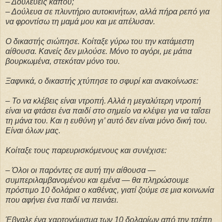
– Δουλεύεις κάπου;
– Δούλευα σε πλυντήριο αυτοκινήτων, αλλά πήρα ρεπό για
να φροντίσω τη μαμά μου και με απέλυσαν.
Ο δικαστής σιώπησε. Κοίταξε γύρω του την κατάμεστη
αίθουσα. Κανείς δεν μιλούσε. Μόνο το αγόρι, με μάτια
βουρκωμένα, στεκόταν μόνο του.
Ξαφνικά, ο δικαστής χτύπησε το σφυρί και ανακοίνωσε:
– Το να κλέβεις είναι ντροπή. Αλλά η μεγαλύτερη ντροπή
είναι να φτάσει ένα παιδί στο σημείο να κλέψει για να ταΐσει
τη μάνα του. Και η ευθύνη γι’ αυτό δεν είναι μόνο δική του.
Είναι όλων μας.
Κοίταξε τους παρευρισκόμενους και συνέχισε:
– Όλοι οι παρόντες σε αυτή την αίθουσα —
συμπεριλαμβανομένου και εμένα — θα πληρώσουμε
πρόστιμο 10 δολάρια ο καθένας, γιατί ζούμε σε μια κοινωνία
που αφήνει ένα παιδί να πεινάει.
Έβγαλε ένα χαρτονόμισμα των 10 δολαρίων από την τσέπη