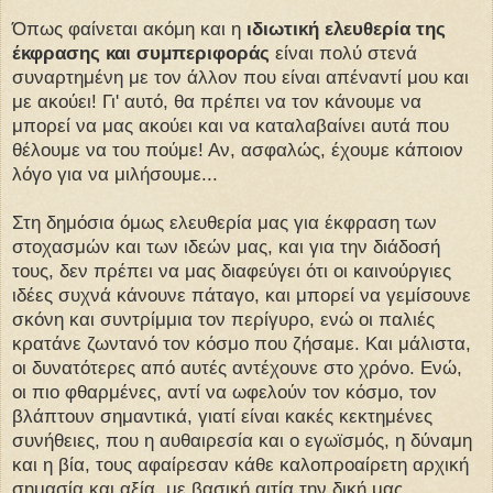
Όπως φαίνεται ακόμη και η
ιδιωτική ελευθερία της
έκφρασης και συμπεριφοράς
είναι πολύ στενά
συναρτημένη με τον άλλον που είναι απέναντί μου και
με ακούει! Γι' αυτό, θα πρέπει να τον κάνουμε να
μπορεί να μας ακούει και να καταλαβαίνει αυτά που
θέλουμε να του πούμε! Αν, ασφαλώς, έχουμε κάποιον
λόγο για να μιλήσουμε...
Στη δημόσια όμως ελευθερία μας για έκφραση των
στοχασμών και των ιδεών μας, και για την διάδοσή
τους, δεν πρέπει να μας διαφεύγει ότι οι καινούργιες
ιδέες συχνά κάνουνε πάταγο, και μπορεί να γεμίσουνε
σκόνη και συντρίμμια τον περίγυρο, ενώ οι παλιές
κρατάνε ζωντανό τον κόσμο που ζήσαμε. Και μάλιστα,
οι δυνατότερες από αυτές αντέχουνε στο χρόνο. Ενώ,
οι πιο φθαρμένες, αντί να ωφελούν τον κόσμο, τον
βλάπτουν σημαντικά, γιατί είναι κακές κεκτημένες
συνήθειες, που η αυθαιρεσία και ο εγωϊσμός, η δύναμη
και η βία, τους αφαίρεσαν κάθε καλοπροαίρετη αρχική
σημασία και αξία, με βασική αιτία την δική μας