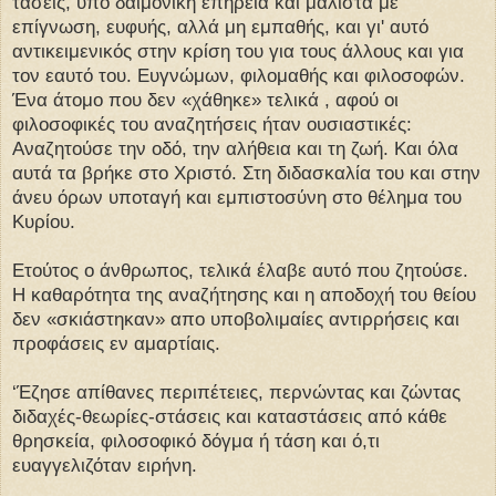
τάσεις, υπό δαιμονική επήρεια και μάλιστα με
επίγνωση, ευφυής, αλλά μη εμπαθής, και γι' αυτό
αντικειμενικός στην κρίση του για τους άλλους και για
τον εαυτό του. Ευγνώμων, φιλομαθής και φιλοσοφών.
Ένα άτομο που δεν «χάθηκε» τελικά , αφού οι
φιλοσοφικές του αναζητήσεις ήταν ουσιαστικές:
Αναζητούσε την οδό, την αλήθεια και τη ζωή. Και όλα
αυτά τα βρήκε στο Χριστό. Στη διδασκαλία του και στην
άνευ όρων υποταγή και εμπιστοσύνη στο θέλημα του
Κυρίου.
Ετούτος ο άνθρωπος, τελικά έλαβε αυτό που ζητούσε.
Η καθαρότητα της αναζήτησης και η αποδοχή του θείου
δεν «σκιάστηκαν» απο υποβολιμαίες αντιρρήσεις και
προφάσεις εν αμαρτίαις.
‘Έζησε απίθανες περιπέτειες, περνώντας και ζώντας
διδαχές-θεωρίες-στάσεις και καταστάσεις από κάθε
θρησκεία, φιλοσοφικό δόγμα ή τάση και ό,τι
ευαγγελιζόταν ειρήνη.