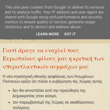
This site uses cookies from Google to deliver its services
Φιλαρέτη
and to analyze traffic. Your IP address and user-agent are
shared with Google along with performance and security
metrics to ensure quality of service, generate usage
"ἄγει πρός φῶς τήν ἀλήθειαν χρόνος" -- Μένανδρος
statistics, and to detect and address abuse.
LEARN MORE
GOT IT
Τετάρτη 17 Δεκεμβρίου 2025
Γιατί άραγε να ενοχλεί τους
Ευρωπαίους φίλους μας η κριτική των
υπερατλαντικών συμμάχων μας
Η νέα στρατηγική εθνικής ασφάλειας των Ηνωμένων
Πολιτειών ορίζει ότι πλέον η κυβέρνηση της Χώρας αυτής
δεν θα αποσπάται από την προώθηση της
Δημοκρατίας στον κόσμο,
τον παρεμβατισμό της Χώρας σε ακαθόριστους
πολέμους