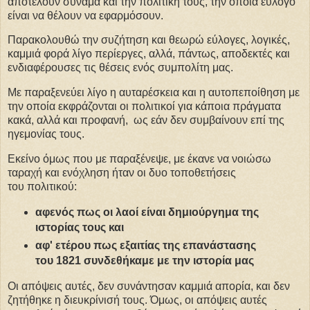
αποτελούν συνάμα και την πολιτική τους, την οποία εύλογο
είναι να θέλουν να εφαρμόσουν.
Παρακολουθώ την συζήτηση και θεωρώ εύλογες, λογικές,
καμμιά φορά λίγο περίεργες, αλλά, πάντως, αποδεκτές και
ενδιαφέρουσες τις θέσεις ενός συμπολίτη μας.
Με παραξενεύει λίγο η αυταρέσκεια και η αυτοπεποίθηση με
την οποία εκφράζονται οι πολιτικοί για κάποια πράγματα
κακά, αλλά και προφανή, ως εάν δεν συμβαίνουν επί της
ηγεμονίας τους.
Εκείνο όμως που με παραξένεψε, με έκανε να νοιώσω
ταραχή και ενόχληση ήταν οι δυο τοποθετήσεις
του πολιτικού:
αφενός πως οι λαοί είναι δημιούργημα της
ιστορίας τους και
αφ' ετέρου πως εξαιτίας της επανάστασης
του 1821 συνδεθήκαμε με την ιστορία μας
Οι απόψεις αυτές, δεν συνάντησαν καμμιά απορία, και δεν
ζητήθηκε η διευκρίνισή τους. Όμως, οι απόψεις αυτές