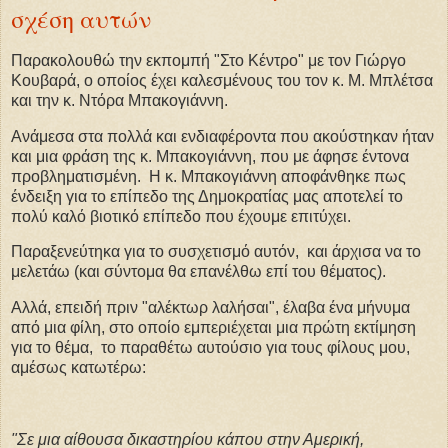
σχέση αυτών
Παρακολουθώ την εκπομπή "Στο Κέντρο" με τον Γιώργο
Κουβαρά, ο οποίος έχει καλεσμένους του τον κ. Μ. Μπλέτσα
και την κ. Ντόρα Μπακογιάννη.
Ανάμεσα στα πολλά και ενδιαφέροντα που ακούστηκαν ήταν
και μια φράση της κ. Μπακογιάννη, που με άφησε έντονα
προβληματισμένη. Η κ. Μπακογιάννη αποφάνθηκε πως
ένδειξη για το επίπεδο της Δημοκρατίας μας αποτελεί το
πολύ καλό βιοτικό επίπεδο που έχουμε επιτύχει.
Παραξενεύτηκα για το συσχετισμό αυτόν, και άρχισα να το
μελετάω (και σύντομα θα επανέλθω επί του θέματος).
Αλλά, επειδή πριν "αλέκτωρ λαλήσαι", έλαβα ένα μήνυμα
από μια φίλη, στο οποίο εμπεριέχεται μια πρώτη εκτίμηση
για το θέμα, το παραθέτω αυτούσιο για τους φίλους μου,
αμέσως κατωτέρω:
"Σε μια αίθουσα δικαστηρίου κάπου στην Αμερική,