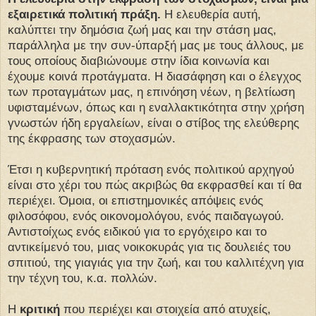
εξαιρετικά πολιτική πράξη.
Η ελευθερία αυτή,
καλύπτει την δημόσια ζωή μας και την στάση μας,
παράλληλα με την συν-ύπαρξή μας με τους άλλους, με
τους οποίους διαβιώνουμε στην ίδια κοινωνία και
έχουμε κοινά προτάγματα. Η διασάφηση και ο έλεγχος
των προταγμάτων μας, η επινόηση νέων, η βελτίωση
υφισταμένων, όπως και η εναλλακτικότητα στην χρήση
γνωστών ήδη εργαλείων, είναι ο στίβος της ελεύθερης
της έκφρασης των στοχασμών.
Έτσι η κυβερνητική πρόταση ενός πολιτικού αρχηγού
είναι στο χέρι του πώς ακριβώς θα εκφρασθεί και τί θα
περιέχει. Όμοια, οι επιστημονικές απόψεις ενός
φιλοσόφου, ενός οικονομολόγου, ενός παιδαγωγού.
Αντιστοίχως ενός ειδικού για το εργόχειρο και το
αντικείμενό του, μιας νοικοκυράς για τις δουλειές του
σπιτιού, της γιαγιάς για την ζωή, και του καλλιτέχνη για
την τέχνη του, κ.α. πολλών.
Η
κριτική
που περιέχει και στοιχεία από ατυχείς,