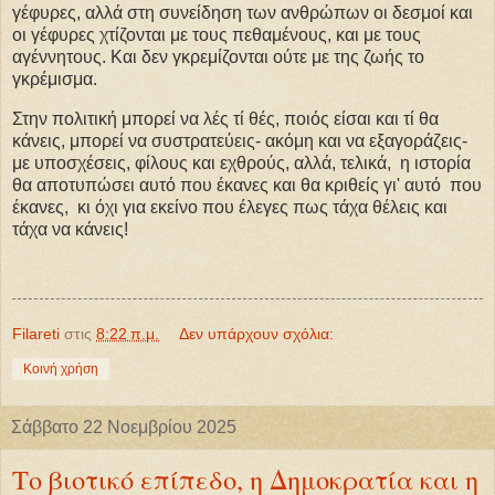
γέφυρες, αλλά στη συνείδηση των ανθρώπων οι δεσμοί και
οι γέφυρες χτίζονται με τους πεθαμένους, και με τους
αγέννητους. Και δεν γκρεμίζονται ούτε με της ζωής το
γκρέμισμα.
Στην πολιτική μπορεί να λές τί θές, ποιός είσαι και τί θα
κάνεις, μπορεί να συστρατεύεις- ακόμη και να εξαγοράζεις-
με υποσχέσεις, φίλους και εχθρούς, αλλά, τελικά, η ιστορία
θα αποτυπώσει αυτό που έκανες και θα κριθείς γι' αυτό που
έκανες, κι όχι για εκείνο που έλεγες πως τάχα θέλεις και
τάχα να κάνεις!
Filareti
στις
8:22 π.μ.
Δεν υπάρχουν σχόλια:
Κοινή χρήση
Σάββατο 22 Νοεμβρίου 2025
Το βιοτικό επίπεδο, η Δημοκρατία και η