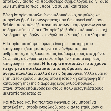
αποτελούν άτοπο και πρωθύστερο σχήμα λόγου, και γι' αυτό
δεν εξηγείται το πώς μπορεί να συμβεί κάτι τέτοιο!
Εάν η Ιστορία αποτελεί έναν εκδοτικό οίκο, ασφαλώς και
μπορεί να βρεθεί ο συγγραφέας που θα επινοεί κάθε τόσο
δελτία υποστατών ή/και ανυπόστατων πεπραγμένων για να
τα δημοσιεύει, κι έτσι η "Ιστορία" (δηλαδή ο εκδοτικός οίκος)
"να δημιουργεί δρώντες ανθρώπους/λαούς" κ.α. πλάσματα!
Η Ιστορία του κόσμου όμως, είναι μια επιστήμη που
καταγράφει (διατηρεί τα ίχνη) τον άνθρωπο, τους
ανθρώπους, τους λαούς και τις διαδρομές τους στο χρόνο.
Συνεπώς, ο άνθρωπος/ οι λαοί δρούν και αυτό ακριβώς
καταγράφει η Ιστορία .
Η Ιστορία αποτυπώνει στο χρόνο
τα ίχνη, τα αποτελέσματα, από τις δράσεις των
ανθρώπων/λαών, αλλά δεν τις δημιουργεί.
'Αλλο είναι το
ζήτημα του χρόνου μέχρις ότου η ιστορική καταγραφή (ή η
κατανόησή της) της διαδρομής ενός ανθρώπου/λαού,
φτάνει στους επόμενους και στους πολύ μεταγενέστερους
μελετητές της ιστορίας.
Και πάντως, κανένα πολιτικό αφήγημα δεν μπορεί να
αποτελεί την ιστορία ενός λαού, όσο κι αν το επιθυμούν οι