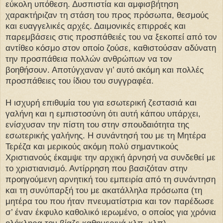
εύκολη υπόθεση. Δυσπιστία και αμφισβήτηση
χαρακτήριζαν τη στάση του προς πρόσωπα, θεσμούς
και ευαγγελικές αρχές. Δαιμονικές επιρροές και
παρεμβάσεις στις προσπάθειές του να ξεκοπεί από τον
αντίθεο κόσμο στον οποίο ζούσε, καθιστούσαν αδύνατη
την προσπάθεια πολλών ανθρώπων να τον
βοηθήσουν. Αποτύγχαναν γι’ αυτό ακόμη και πολλές
προσπάθειες του ίδιου του συγγραφέα.
Η ισχυρή επιθυμία του για εσωτερική ζεστασιά και
γαλήνη και η εμπιστοσύνη ότι αυτή κάπου υπάρχει,
ενίσχυσαν την πίστη του στην σπουδαιότητα της
εσωτερικής γαλήνης. Η συνάντησή του με τη Μητέρα
Τερέζα και μερικούς ακόμη πολύ σημαντικούς
Χριστιανούς έκαμψε την αρχική άρνησή να συνδεθεί με
το χριστιανισμό. Αντίρρηση που βασιζόταν στην
προηγούμενη αρνητική του εμπειρία από τη συνάντηση
και τη συνύπαρξή του με ακατάλληλα πρόσωπα (τη
μητέρα του που ήταν πνευματίστρια και τον παρέδωσε
σ’ έναν έκφυλο καθολικό ιερωμένο, ο οποίος για χρόνια
ολόκληρα τον βίαζε καθημερινά κλπ, κλπ).