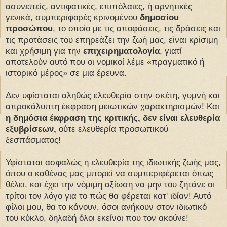
ασυνεπείς, αντιφατικές, επιπόλαιες, ή αρνητικές
γενικά, συμπεριφορές κρινομένου
δημοσίου
προσώπου
, το οποίο με τις αποφάσεις, τις δράσεις και
τις προτάσεις του επηρεάζει την ζωή μας, είναι κρίσιμη
και χρήσιμη για την
επιχειρηματολογία
, γιατί
αποτελούν αυτό που οι νομικοί λέμε «πραγματικό ή
ιστορικό μέρος» σε μια έρευνα.
Δεν υφίσταται αληθώς ελευθερία στην σκέτη, γυμνή και
απροκάλυπτη έκφραση μειωτικών χαρακτηρισμών! Και
η δημόσια έκφραση της κριτικής, δεν είναι ελευθερία
εξυβρίσεων,
ούτε ελευθερία προσωπικού
ξεσπάσματος!
Υφίσταται ασφαλώς η ελευθερία της ιδιωτικής ζωής μας,
όπου ο καθένας μας μπορεί να συμπεριφέρεται όπως
θέλει, και έχει την νόμιμη αξίωση να μην του ζητάνε οι
τρίτοι τον λόγο για το πώς θα φέρεται κατ' ιδίαν! Αυτό
φίλοι μου, θα το κάνουν, όσοι ανήκουν στον ιδιωτικό
του κύκλο, δηλαδή όλοι εκείνοι που τον ακούνε!