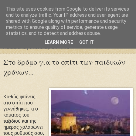
This site uses cookies from Google to deliver its services
Φιλαρέτη
and to analyze traffic. Your IP address and user-agent are
shared with Google along with performance and security
metrics to ensure quality of service, generate usage
"ἄγει πρός φῶς τήν ἀλήθειαν χρόνος" -- Μένανδρος
statistics, and to detect and address abuse.
LEARN MORE
GOT IT
Παρασκευή 1 Ιανουαρίου 2016
Στο δρόμο για το σπίτι των παιδικών
χρόνων...
Καθώς φτάνεις
στο σπίτι που
γεννήθηκες, κι ο
κάματος του
ταξιδιού και της
ημέρας χαλαρώνει
τους ρυθμούς σου,