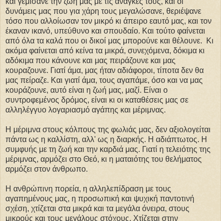
και γεμίσανε την ζωή μας με τις ανάγκες τους, και οι
δυνάμεις μας που για χάρη τους μεγαλώσανε, θεριέψανε
τόσο που αλλοίωσαν τον μικρό κι άπειρο εαυτό μας, και τον
έκαναν ικανό, υπεύθυνο και σπουδαίο. Και τούτο φαίνεται
από όλα τα καλά που οι δικοί μας μπορούνε και θέλουνε. Κι
ακόμα φαίνεται από κείνα τα μικρά, συνεχόμενα, δόκιμα κι
αδόκιμα που κάνουνε και μας πειράζουνε και μας
κουραζουνε. Γιατί άμα, μας ήταν αδιάφοροι, τίποτα δεν θα
μας πείραζε. Και γιατί άμα, τους αγαπάμε, όσο και να μας
κουράζουνε, αυτό είναι η ζωή μας, μαζί. Είναι ο
συντροφεμένος δρόμος, είναι κι οι καταθέσεις μας σε
αλληλέγγυο λογαριασμό αγάπης και μέριμνας.
Η μέριμνα στους κόλπους της φωλιάς μας, δεν αξιολογείται
πάντα ως η καλλίστη, αλλ' ως η διαρκής. Η αδιάπτωτος. Η
συμφυής με τη ζωή και την καρδιά μας. Γιατί η τελειότης της
μέριμνας, αρμόζει στο Θεό, κι η ματαιότης του θελήματος
αρμόζει στον άνθρωπο.
Η ανθρώπινη πορεία, η αλληλεπίδραση με τους
αγαπημένους μας, η προσωπική και ψυχική παντοτινή
σχέση, χτίζεται στα μικρά και τα μεγάλα όνειρα, στους
μικρούς και τους μεγάλους στόχους. Χτίζεται στην