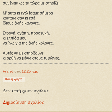
συνέχεια ως τα τώρα με στηρίζει.
Μ’ αυτά κι εγώ ίσαμε σήμερα
κρατάω σαν κι εσέ
ίδιους ζωής κανόνες.
Στοργή, αγάπη, προσευχή,
κι ελπίδα μου
να ΄χω για της ζωής κολόνες.
Aυτές να με στηρίζουνε
κι ορθή να μένω στους τυφώνες.
Filareti
στις
12:25 π.μ.
Κοινή χρήση
Δεν υπάρχουν σχόλια:
Δημοσίευση σχολίου