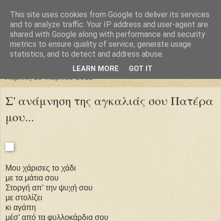
This site uses cookies from Google to deliver its services
Φιλαρέτη
and to analyze traffic. Your IP address and user-agent are
shared with Google along with performance and security
metrics to ensure quality of service, generate usage
"ἄγει πρός φῶς τήν ἀλήθειαν χρόνος" -- Μένανδρος
statistics, and to detect and address abuse.
LEARN MORE
GOT IT
Πέμπτη 19 Μαρτίου 2015
Σ' ανάμνηση της αγκαλιάς σου Πατέρα
μου...
Μου χάρισες το χάδι
με τα μάτια σου
Στοργή απ’ την ψυχή σου
με στολίζει
κι αγάπη
μέσ’ από τα φυλλοκάρδια σου