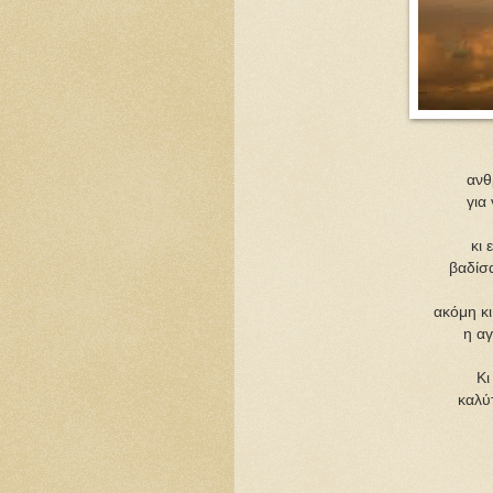
ανθ
για
κι 
βαδίσ
ακόμη κ
η α
Κι
καλύτ