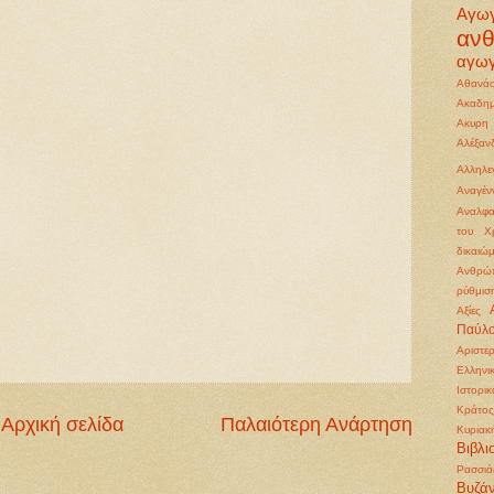
Αγω
αν
αγωγ
Αθανάσ
Ακαδημ
Ακυρη
Αλέξα
Αλληλε
Αναγέ
Αναλφα
του Χρ
δικαιώ
Ανθρώπ
ρύθμισ
Αξίες
Παύλ
Αριστε
Ελληνι
Ιστορι
Κράτος
Αρχική σελίδα
Παλαιότερη Ανάρτηση
Κυριακ
Βιβλι
Ρασσιά
Βυζάν