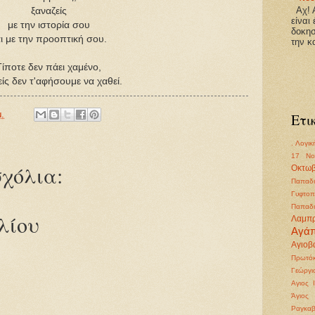
Αχ! Α
ξαναζείς
είναι
με την ιστορία σου
δοκησ
ι με την προοπτική σου.
την κ
Τίποτε δεν πάει χαμένο,
είς δεν τ'αφήσουμε να χαθεί.
μ.
Ετι
. Λογικ
17 Νο
χόλια:
Οκτωβ
Παπαδι
Γυφτοπ
Παπαδι
λίου
Λαμπ
Αγά
Αγιοβα
Πρωτόκ
Γεώργι
Αγιος 
Άγιος
Ραγκα