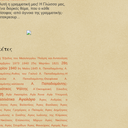
υτή η γραμματική μας! Η Γλώσσα μας,
 ένα διαρκές θύμα, που ο κάθε
ίσοφος -από άγνοια της γραμματικής-
ατακρεουρ...
κέτες
ή
'Εξοδος του Μεσολογγίου
΄Ποίηση και Αντιποίηση
28η
εμβρίου 1973
1940
25η Μαρτίου 1821
ρίου 1940
9η Μαίου 1945
Α. Παπαδιαμάντης
Α.
αμάντης-Άνθος του Γιαλού
Α. Παπαδιαμάντης-Η
ούλα
Α. Παπαδιαμάντης-Θεοφάνεια
Α.
Α. Παπαδιαμάντης-
αμάντης-κάλλαντα
ριάτικος Ψάλτης
Α΄Οικουμενική Σύνοδος
πη
Αγία Αικατερίνη
Αγία Άννα
Αγία Υπομονή
Αγιολόγιο
σιλιάτικα
Άγιος Ανδρέας ο
λητος
Αγιος Βαλεντίνος
Άγιος Βασίλειος
Άγιος
ος
Άγιος Γρηγόριος ο Παλαμάς
Αγιος Δημήτριος
Ιωάννης ο Σιναΐτης
Αγιος Ιωάννης της Κλίμακος
 Νικόλαος Επίσκοπος Μύρων
Αγιος Νικόλαος
βάς
Αγιος Σπυρίδων
Άγιος Φανούριος
Αγορές
Άγω