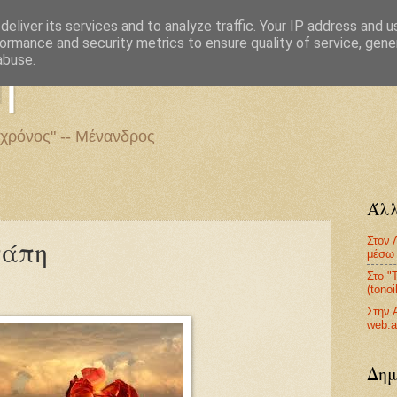
eliver its services and to analyze traffic. Your IP address and 
ormance and security metrics to ensure quality of service, gen
η
abuse.
 χρόνος" -- Μένανδρος
Άλλ
Στον 
γάπη
μέσω 
Στο "
(tono
Στην 
web.a
Δημ