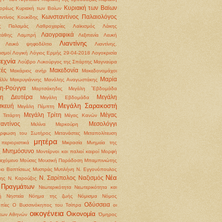
Κυριακή των Βαϊων
ορέως
Κυριακή των Βαίων
Κωνσταντίνος Παλαιολόγος
ντίνος Κουκίδης
ς Παλαμάς
Λαθροχειρίες
Λαϊκισμός
Λάκης
Λαογραφικά
τάθης
Λαμπρή
Λεξιπενία
Λευκή
Λιαντίνης
Λευκό ψηφοδέλτιο
Λιαντίνης.
ισμοί
Λογική
Λόγιος Ερμής 29-04-2018
Λογοκρισία
εχνία
Λούβρο
Λυκούργος της Σπάρτης
Μαγναύρα
ές
Μακεδονία
Μακάριος ανήρ
Μακεδονομάχοι
Μαρία
έλλι
Μακρυγιάννης
Μανόλης Αναγωστάκης
η-Ρούγγα
Μαρτσάκηδες
Μεγάλη ΅Εβδομάδα
λη Δευτέρα
Μεγάλη
Μεγάλη Εβδομάδα
Μεγάλη Σαρακοστή
σκευή
Μεγάλη Πέμπτη
Μεγάλη Τρίτη
Μέγας
 Τετάρτη
Μέγας Κανών
αντίνος
Μεσολόγγι
Μελίνα Μερκούρη
όρφωση του Σωτήρος
Μετανάστες
Μεταπολίτευση
μητέρα
περιοριστικά
Μικρασία
Μνημεία της
Μνημόσυνο
ς
Μοντέρνοι και παλιοί καιροί
Μορφή
ιεχόμενο
Μούσες
Μουσική Παράδοση
Μπαμπινιώτης
ιο Βαπτίσεως
Μυστράς
Μυτιλήνη
Ν. Εγγονόπουλος
Νέα
Ν. Σαρίπολος
Ναζισμός
ρης
Ν. Καρούζος
 Πραγμάτων
Νεωτερικότητα
Νεωτερικότητα και
ή
Νηστεία
Νόημα της ζωής
Νόμισμα
Νόμος
Οδύσσεια
πίες
Ο Βυσσινόκηπος του Τσίπρα
οι
οικογένεια
Οικονομία
 των Αθηνών
Όμηρος