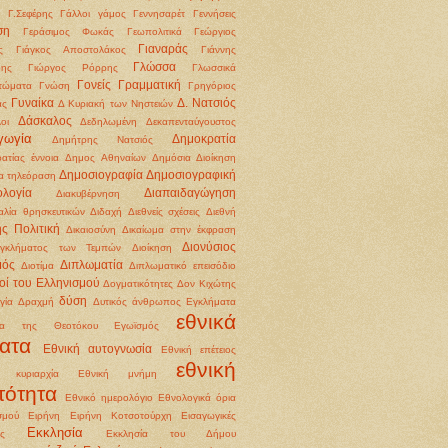
Γ.Σεφέρης
Γάλλοι
γάμος
Γεννησαρέτ
Γεννήσεις
ση
Γεράσιμος Φωκάς
Γεωπολιτικά
Γεώργιος
Γιαναράς
ς
Γιάγκος Αποστολάκος
Γιάννης
Γλώσσα
δης
Γιώργος Ρόρρης
Γλωσσικά
Γονείς
Γραμματική
τώματα
Γνώση
Γρηγόριος
Γυναίκα
Δ. Νατσιός
άς
Δ Κυριακή των Νηστειών
Δάσκαλος
οι
Δεδηλωμένη
Δεκαπενταύγουστος
γωγία
Δημοκρατία
Δημήτρης Νατσιός
ατίας έννοια
Δημος Αθηναίων
Δημόσια Διοίκηση
Δημοσιογραφία
Δημοσιογραφική
α τηλεόραση
ολογία
Διαπαιδαγώγηση
Διακυβέρνηση
αλία θρησκευτικών
Διδαχή
Διεθνείς σχέσεις
Διεθνή
ής Πολιτική
Δικαιοσύνη
Δικαίωμα στην έκφραση
Διονύσιος
εγκλήματος των Τεμπών
Διοίκηση
μός
Διπλωματία
Διοτίμα
Διπλωματικό επεισόδιο
οί του Ελληνισμού
Δογματικότητες
Δον Κιχώτης
δύση
γία
Δραχμή
Δυτικός άνθρωπος
Εγκλήματα
εθνικά
ια της Θεοτόκου
Εγωϊσμός
ατα
Εθνική αυτογνωσία
Εθνική επέτειος
εθνική
ή κυριαρχία
Εθνική μνήμη
τότητα
Εθνικό ημερολόγιο
Εθνολογικά όρια
σμού
Ειρήνη
Ειρήνη Κοτσοτούρχη
Εισαγωγικές
Εκκλησία
ις
Εκκλησία του Δήμου