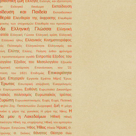
σιαστική ζωή
Εκλογές
Εκλογές και εξαπάτηση
Εκπαίδευση
ων
Εκλογικό δικαίωμα
αίδευση και Παιδεία
Εκπαιδευτικοί
θερία
Ελευθερία της έκφρασης
Ελευθερία
φρασης των στοχασμών
Ελευθερία του προσώπου
άδα
Ελληνική Γλώσσα
Ελληνική
ατεία
Ελληνική Γώσσα
Ελληνική κρίση
Ελληνική
Ελληνικός Κινηματογράφος
Ελληνικό ήθος
κός Πολιτισμός
Ελληνικότητα
Ελληνισμός και
Ελύτης
ύνη
Ελύτης. Ποίηση
ένθεο φρόνημα
Εντροπία
Εξοδος του
 προστατευόμενα αγαθά
ογγίου
Έξοδος του Μεσολογγίου
Εξουσία
λματική κατάρτιση
Επανάσταση του '21
Επικαιρότητα
σταση του 1821
Επιδημίες
ήμη
Επιχειρείν
Εργασία
Εριέττα Μέρτζ
Έρως
Έρωτας
Εσωτερική επέμβαση
Ευαγγελισμός
Ευθύνη
α
Ευγνωμοσύνη
Ευρωπαϊκό Δικαστήριο
αϊκός πολιτισμός
Ευρωπαϊκός τρόπος
Ευρώπη
Ευρωσκεπτικισμός
Ευχές
Ευχές Πολιτική
ζωή
φηβοι
Ζαχ. Παπαντωνίου
Ζωγραφική
Η μάχη
Η
νιάκι
η μέρα της γυναίκας
Η μέρα της Νίκης
ίδα μου η Λακεδαίμων
Ηθική
Ηθική
ικότητα
Ηθική της επιχείρησης Ηθική του εμπορίου
Ήθος
Ηθος
Ήρωες
δίλημμα. Εκτρώσεις
Ηλικία
Θ.
θάνατος
Θέατρο
οτρώνης
Θ. Σκόκος
Θεία