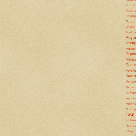
του σπ
Κωνστα
Κωστή
Παπασ
ψήφος
Αναλογ
Λογοτ
Μαθητ
Μακιαβ
Περάκ
Μεγά
Παρα
Μεγάλη
Κωνστ
Μεταμ
Μέτρα 
Αθήνα
και περ
Μυστήρ
Ν. Ζαΐ
Τάξη
πολιτικ
Νοοτρο
άθλιοι