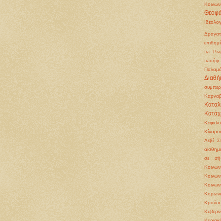
Κοινων
Θεοφά
Ιδεολο
Δραγατ
επιδημί
Ιω. Ρω
Ιωσήφ 
Παλαμ
Διαθή
συμπερ
Καρνα
Καταλ
Κατάχ
Κεφαλ
Κίναρο
Λεβί Σ
αίσθημ
σε σή
Κοινω
Κοινω
Κοινων
Κορωνο
Κρούσο
Κυβερν
Κυριακ