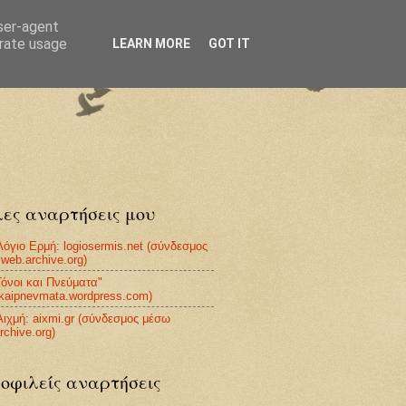
user-agent
erate usage
LEARN MORE
GOT IT
ες αναρτήσεις μου
Λόγιο Ερμή: logiosermis.net (σύνδεσμος
web.archive.org)
Τόνοι και Πνεύματα"
ikaipnevmata.wordpress.com)
Αιχμή: aixmi.gr (σύνδεσμος μέσω
rchive.org)
οφιλείς αναρτήσεις