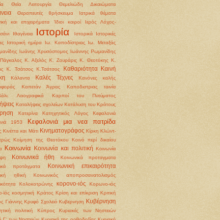
ία
Θεία Λειτουργία
Θεμελιώδη Δικαιώματα
νεια
Θεραπευτές
θρήσκευμα
Ιατρικά θέματα
γική και επιχειρήματα
Ίδιοι καιροί
Ιερός Λόχος-
Ιστορία
σάνι
Ιθαγένεια
Ιστορικά
Ιστορικές
ες
Ιστορική ημέρα
Ιω. Καποδίστριας
Ιω. Μεταξάς
μανίδης
Ιωάνης Χρυσόστομος
Ιωάννης Ρωμανίδης
Πάγκαλος
Κ. Αξελός
Κ. Ζουράρις
Κ. Θεοτόκης
Κ.
Καθαριότητα
Καινή
άς
Κ. Τσάτσος
Κ.Τσάτσος
κη
Καλές Τέχνες
Κάλαντα
Κανόνες καλής
ιφοράς
Καπετάν Άγρας
Καποδιστριας ταινία
βάλι. Λαογραφικά
Καρποί του Πνεύματος
ήψεις
Καταλήψεις σχολείων
Κατάλυση του Κράτους
ρηση
Κατερίνα
Κατηχητικός Λόγος
Κεφαλονιά
Κεφαλονιά μια νεα πατρίδα
ονιά 1953
Κινηματογράφος
ς
Κινέττα και Μάτι
Κίρκη
Κλώντ-
τρώς
Κοίμηση της Θεοτόκου
Κοινό περί δικαίου
Κοινωνία
Κοινωνία και πολιτική
α
Κοινωνία
Κοινωνικά ήθη
ψη
Κοινωνικά προταγματα
Κοινωνική επικαιρότητα
νικά προτάγματα
νική ηθική
Κοινωνικός αποπροσανατολισμός
κορονο-ιός
ικότητα
Κολοκοτρώνης
Κορωνο-ιός
-ϊός
κοσμητική
Κράτος
Κρίση και επίκριση
Κριτική
Κυβέρνηση
ς Γιάννης
Κρυφό Σχολειό
Κυβερνηση
ητική πολιτική
Κύπρος
Κυριακές των Νηστειών
ή Γ' των Νηστειών
Κυριακή της ορθοδοξίας
Κυριακή