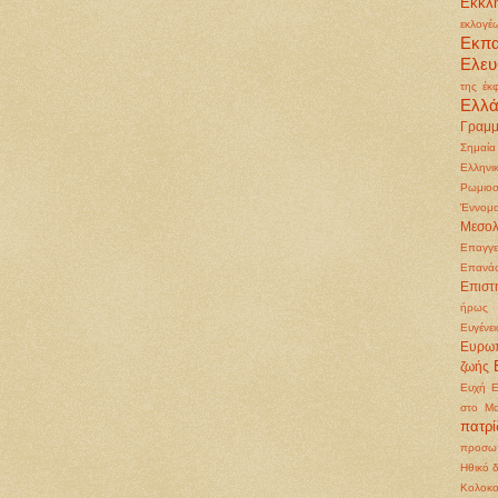
Εκκλη
εκλογέ
Εκπ
Ελευ
της έκ
Ελλ
Γραμμ
Σημαία
Ελληνι
Ρωμιοσ
Έννομα
Μεσολ
Επαγγε
Επανά
Επιστ
ήρως
Ευγένει
Ευρωπ
ζωής
Ευχή
Ε
στο Μα
πατρ
προσωπ
Ηθικό 
Κολοκ