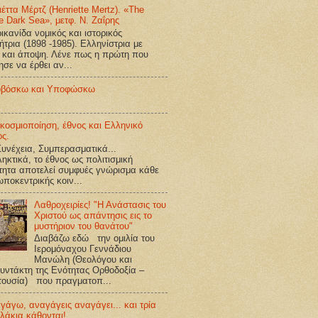
ιέττα Μέρτζ (Henriette Mertz). «The
e Dark Sea», μετφ. Ν. Ζαΐρης
κανίδα νομικός και ιστορικός
ήτρια (1898 -1985). Ελληνίστρια με
 και άποψη. Λένε πως η πρώτη που
ησε να έρθει αν...
βόσκω και Υποφώσκω
κοσμιοποίηση, έθνος και Ελληνικό
ος.
υνέχεια, Συμπερασματικά...
ηκτικά, το έθνος ως πολιτισμική
τητα αποτελεί συμφυές γνώρισμα κάθε
ποκεντρικής κοιν...
Λαθροχειρίες! "Η Ανάστασις του
Χριστού ως απάντησις εις το
μυστήριον του θανάτου"
Διαβάζω εδώ την ομιλία του
Ιερομόναχου Γεννάδιου
Μανώλη (Θεολόγου και
υντάκτη της Ενότητας Ορθοδοξία –
τουσία) που πραγματοπ...
γάγω, αναγάγεις αναγάγει... και τρία
λάκια κάθονται!