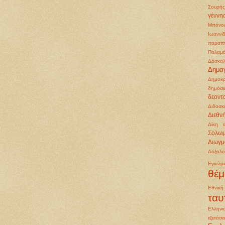
Σουρής
γέννη
Μπόνο
Ιωαννί
παραπ
Παλαμ
Δάσκαλ
Δημα
Δημοκρ
δημόσι
δεοντ
Διδασκ
Διεθν
Δίκη 
Σολω
Διωγμ
Δοξολο
Εγκώμ
θέμ
Εθνικ
ταυ
Ελληνι
εξετάσε