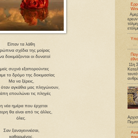
Ερρ
Win
Αμερι
ερευν
τόλμη
ετόλμ
Υπο
...
Είπαν τα λάθη
ρώπινα σχέδια της μοίρας
Παγ
 να δοκιμάζονται οι δυνατοί
έθν
11η Σ
εμείς συχνά εξαπορούντες
Καταλ
ταυτό
αμε το δρόμο της δοκιμασίας
ανθρω
Μα να ξέρεις,
ι όταν αγκάθια μας πληγώνουν,
γάπη επουλώνει τις πληγές
 η νέα ημέρα που έρχεται
ερη θα είναι από τις άλλες,
Αρχισ
όλες.
Πεμπ
Σαν ξαναγεννιέσαι,
Ανα
καθαρμένος,
που