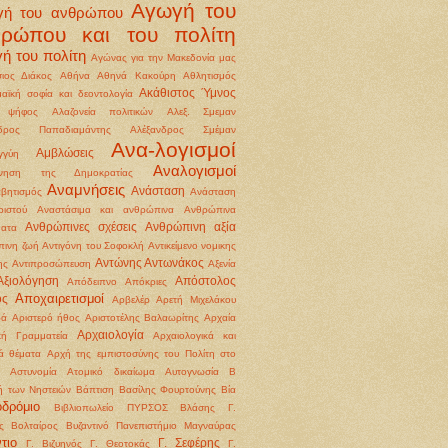
Αγωγή του
γή του ανθρώπου
θρώπου και του πολίτη
ή του πολίτη
Αγώνας για την Μακεδονία μας
ιος Διάκος
Αθήνα
Αθηνά Κακούρη
Αθλητισμός
Ακάθιστος Ύμνος
αϊκή σοφία και δεοντολογία
 ψήφος
Αλαζονεία πολιτικών
Αλεξ. Σμεμαν
νδρος Παπαδιαμάντης
Αλέξανδρος Σμέμαν
Ανα-λογισμοί
Αμβλώσεις
γγύη
Αναλογισμοί
ννηση της Δημοκρατίας
Αναμνήσεις
Ανάσταση
βητισμός
Ανάσταση
ιστού
Αναστάσιμα και ανθρώπινα
Ανθρώπινα
Ανθρώπινες σχέσεις
Ανθρώπινη αξία
ματα
ινη ζωή
Αντιγόνη του Σοφοκλή
Αντικείμενο νομικης
Αντώνης Αντωνάκος
ης
Αντιπροσώπευση
Αξενία
Αξιολόγηση
Απόστολος
Απόδειπνο
Απόκριες
Αποχαιρετισμοί
ος
Αρβελέρ
Αρετή Μιχελάκου
ρά
Αριστερό ήθος
Αριστοτέλης Βαλαωρίτης
Αρχαία
Αρχαιολογία
κή Γραμματεία
Αρχαιολογικά και
κά θέματα
Αρχή της εμπιστοσύνης του Πολίτη στο
Αστυνομία
Ατομικό δικαίωμα
Αυτογνωσία
Β
ή των Νηστειών
Βάπτιση
Βασίλης Φουρτούνης
Βία
οδρόμιο
Βιβλιοπωλείο ΠΥΡΣΟΣ
Βλάσης Γ.
ς
Βολταίρος
Βυζαντινό Πανεπιστήμιο Μαγναύρας
τιο
Γ. Σεφέρης
Γ. Βιζυηνός
Γ. Θεοτοκάς
Γ.