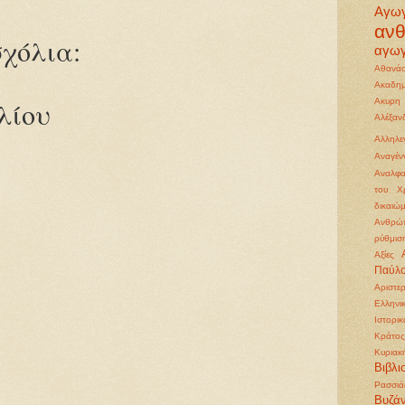
Αγω
αν
χόλια:
αγωγ
Αθανάσ
Ακαδημ
Ακυρη
λίου
Αλέξα
Αλληλε
Αναγέ
Αναλφα
του Χρ
δικαιώ
Ανθρώπ
ρύθμισ
Αξίες
Παύλ
Αριστε
Ελληνι
Ιστορι
Κράτος
Κυριακ
Βιβλι
Ρασσιά
Βυζάν