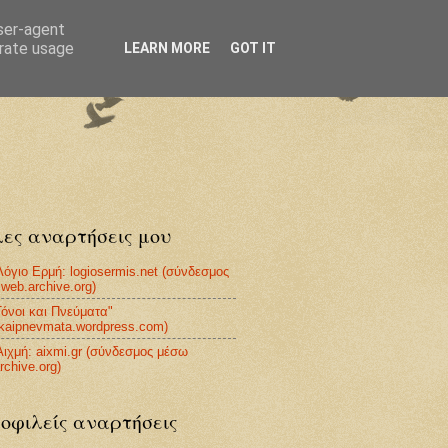
user-agent
erate usage
LEARN MORE
GOT IT
ες αναρτήσεις μου
Λόγιο Ερμή: logiosermis.net (σύνδεσμος
web.archive.org)
Τόνοι και Πνεύματα"
ikaipnevmata.wordpress.com)
Αιχμή: aixmi.gr (σύνδεσμος μέσω
rchive.org)
οφιλείς αναρτήσεις