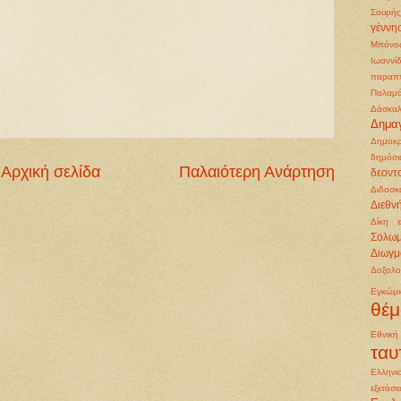
Σουρής
γέννη
Μπόνο
Ιωαννί
παραπ
Παλαμ
Δάσκαλ
Δημα
Δημοκρ
δημόσι
Αρχική σελίδα
Παλαιότερη Ανάρτηση
δεοντ
Διδασκ
Διεθν
Δίκη 
Σολω
Διωγμ
Δοξολο
Εγκώμ
θέμ
Εθνικ
ταυ
Ελληνι
εξετάσε