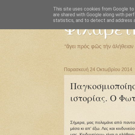
This site uses cookies from Google to d
are shared with Google along with perf
Φιλαρέτ
statistics, and to detect and address 
"ἄγει πρός φῶς τήν ἀλήθειαν
Παρασκευή 24 Οκτωβρίου 2014
Παγκοσμιοποίη
ιστορίας. Ο Φω
Σήμερα, μας πολεμάνε από παντο
μέσα κι απ' έξω. Λες και κινδυνεύ
μας. Κινδυνεύουν- είναι η αλήθεια