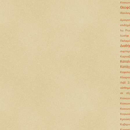
Κοινων
Θεοφά
Ιδεολο
Δραγατ
επιδημί
Ιω. Ρω
Ιωσήφ 
Παλαμ
Διαθή
συμπερ
Καρνα
Καταλ
Κατάχ
Κεφαλ
Κίναρο
Λεβί Σ
αίσθημ
σε σή
Κοινω
Κοινω
Κοινων
Κορωνο
Κρούσο
Κυβερν
Κυριακ