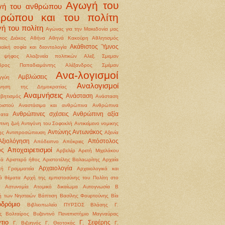
Αγωγή του
γή του ανθρώπου
θρώπου και του πολίτη
ή του πολίτη
Αγώνας για την Μακεδονία μας
ιος Διάκος
Αθήνα
Αθηνά Κακούρη
Αθλητισμός
Ακάθιστος Ύμνος
αϊκή σοφία και δεοντολογία
 ψήφος
Αλαζονεία πολιτικών
Αλεξ. Σμεμαν
νδρος Παπαδιαμάντης
Αλέξανδρος Σμέμαν
Ανα-λογισμοί
Αμβλώσεις
γγύη
Αναλογισμοί
ννηση της Δημοκρατίας
Αναμνήσεις
Ανάσταση
βητισμός
Ανάσταση
ιστού
Αναστάσιμα και ανθρώπινα
Ανθρώπινα
Ανθρώπινες σχέσεις
Ανθρώπινη αξία
ματα
ινη ζωή
Αντιγόνη του Σοφοκλή
Αντικείμενο νομικης
Αντώνης Αντωνάκος
ης
Αντιπροσώπευση
Αξενία
Αξιολόγηση
Απόστολος
Απόδειπνο
Απόκριες
Αποχαιρετισμοί
ος
Αρβελέρ
Αρετή Μιχελάκου
ρά
Αριστερό ήθος
Αριστοτέλης Βαλαωρίτης
Αρχαία
Αρχαιολογία
κή Γραμματεία
Αρχαιολογικά και
κά θέματα
Αρχή της εμπιστοσύνης του Πολίτη στο
Αστυνομία
Ατομικό δικαίωμα
Αυτογνωσία
Β
ή των Νηστειών
Βάπτιση
Βασίλης Φουρτούνης
Βία
οδρόμιο
Βιβλιοπωλείο ΠΥΡΣΟΣ
Βλάσης Γ.
ς
Βολταίρος
Βυζαντινό Πανεπιστήμιο Μαγναύρας
τιο
Γ. Σεφέρης
Γ. Βιζυηνός
Γ. Θεοτοκάς
Γ.