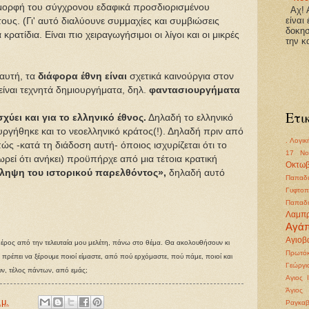
 μορφή του σύγχρονου εδαφικά προσδιορισμένου
Αχ! Α
είναι
ους. (Γι' αυτό διαλύουνε συμμαχίες και συμβιώσεις
δοκησ
κρατίδια. Είναι πιο χειραγωγήσιμοι οι λίγοι και οι μικρές
την κ
αυτή, τα
διάφορα έθνη είναι
σχετικά καινούργια στον
είναι τεχνητά δημιουργήματα, δηλ.
φαντασιουργήματα
Ετι
χύει και για το ελληνικό έθνος.
Δηλαδή το ελληνικό
ργήθηκε και το νεοελληνικό κράτος(!). Δηλαδή πριν από
. Λογικ
ώς -κατά τη διάδοση αυτή- όποιος ισχυρίζεται ότι το
17 Νο
ωρεί ότι ανήκει) προϋπήρχε από μια τέτοια κρατική
Οκτωβ
τίληψη του ιστορικού παρελθόντος»,
δηλαδή αυτό
Παπαδι
Γυφτοπ
Παπαδι
Λαμπ
Αγά
Αγιοβα
 μέρος από την τελευταία μου μελέτη, πάνω στο θέμα. Θα ακολουθήσουν κι
Πρωτόκ
 πρέπει να ξέρουμε ποιοί είμαστε, από πού ερχόμαστε, πού πάμε, ποιοί και
Γεώργι
ουν, τέλος πάντων, από εμάς;
Αγιος 
Άγιος
.μ.
Ραγκα