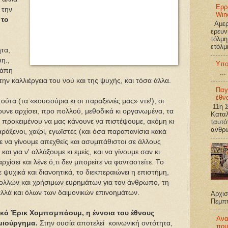
Ερρ
 την
Win
 το
Αμερι
ερευν
τόλμη
ετόλμ
τα,
η.,
Υπο
γάπη
...
ην καλλιέργεια του νού και της ψυχής, και τόσα άλλα.
Παγ
έθν
ούτα (τα «κουσούρια κι οι παραξενιές μας» ντε!), οι
11η Σ
υνε αρχίσει, προ πολλού, μεθοδικά κι οργανωμένα, τα
Καταλ
 προκειμένου να μας κάνουνε να πιστέψουμε, ακόμη κι
ταυτό
ανθρω
παράξενοι, χαζοί, εγωϊστές (και όσα παραπανίσια κακά
 να γίνουμε απεχθείς και ασυμπάθιστοι σε άλλους
αι για ν' αλλάξουμε κι εμείς, και να γίνουμε σαν κι
χίσει και λένε ό,τι δεν μπορείτε να φανταστείτε. Το
υχικά και διανοητικά, το διεκπεραιώνει η επιστήμη,
 πολλών και χρήσιμων ευρημάτων για τον άνθρωπο, τη
αλλά και όλων των δαιμονικών επινοημάτων.
Αρχισ
Πεμπ
ικό Έρικ Χομπσμπάουμ, η έννοια του έθνους
Ανα
μιούργημα.
Στην ουσία αποτελεί κοινωνική οντότητα,
που