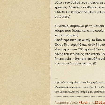
μόνο στον βαθμό που παίρνει τη
κράτους, δηλαδή του εθνικού κράτ
αιώνιες και φτιάχνουνε μικρά-μικρά 
οντότητες).
Συνεπώς, σύμφωνα με τη θεωρία 
κόσμο που ζούμε, και στην ουσία 
και επινοήσεις.
Κατά την άποψη αυτή, το ίδιο ισ
έθνος δημιουργήθηκε, όταν δημιου
-λιγώτερο από- 200 χρόνια! Συνεπ
έθνος του (το έθνος στο οποίο θε
δημιουργία,
«έχει μία ψευδή αν
που πιστεύει είναι ψέμμα. (!)
...
Σημ. Τούτο το σημείωμα, είναι ένα μικρό μόνο
άλλα σχετικά σημειώματα, προσεχώς. Γιατί όλοι
γιατί μας αρνούνται την ιστορία μας, και τί θέλ
Αναρτήθηκε από
Filareti
στις
12:51 μ