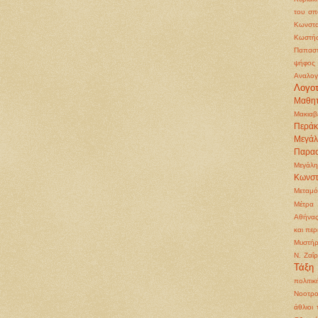
του σπ
Κωνστα
Κωστή
Παπασ
ψήφος
Αναλογ
Λογοτ
Μαθητ
Μακιαβ
Περάκ
Μεγά
Παρα
Μεγάλη
Κωνστ
Μεταμ
Μέτρα 
Αθήνα
και περ
Μυστήρ
Ν. Ζαΐ
Τάξη
πολιτικ
Νοοτρο
άθλιοι