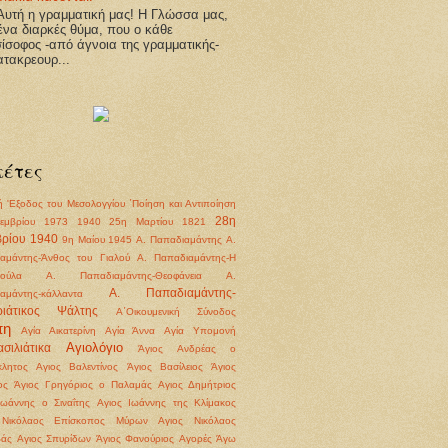
υτή η γραμματική μας! Η Γλώσσα μας,
 ένα διαρκές θύμα, που ο κάθε
ίσοφος -από άγνοια της γραμματικής-
ατακρεουρ...
κέτες
ή
'Εξοδος του Μεσολογγίου
΄Ποίηση και Αντιποίηση
28η
εμβρίου 1973
1940
25η Μαρτίου 1821
ρίου 1940
9η Μαίου 1945
Α. Παπαδιαμάντης
Α.
αμάντης-Άνθος του Γιαλού
Α. Παπαδιαμάντης-Η
ούλα
Α. Παπαδιαμάντης-Θεοφάνεια
Α.
Α. Παπαδιαμάντης-
αμάντης-κάλλαντα
ριάτικος Ψάλτης
Α΄Οικουμενική Σύνοδος
πη
Αγία Αικατερίνη
Αγία Άννα
Αγία Υπομονή
Αγιολόγιο
σιλιάτικα
Άγιος Ανδρέας ο
λητος
Αγιος Βαλεντίνος
Άγιος Βασίλειος
Άγιος
ος
Άγιος Γρηγόριος ο Παλαμάς
Αγιος Δημήτριος
Ιωάννης ο Σιναΐτης
Αγιος Ιωάννης της Κλίμακος
 Νικόλαος Επίσκοπος Μύρων
Αγιος Νικόλαος
βάς
Αγιος Σπυρίδων
Άγιος Φανούριος
Αγορές
Άγω