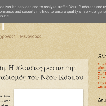
eliver its services and to analyze traffic. Your IP address and 
ormance and security metrics to ensure quality of service, gen
η
abuse.
 χρόνος" -- Μένανδρος
Άλλ
Στον 
ση: Η πλαστογραφία της
μέσω 
Στο "
ταδισμός του Νέου Κόσμου
(tono
Στην 
web.a
ύ. Από
Δημ
ουν από
- αλλά