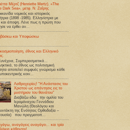
ιέττα Μέρτζ (Henriette Mertz). «The
e Dark Sea», μετφ. Ν. Ζαΐρης
κανίδα νομικός και ιστορικός
ήτρια (1898 -1985). Ελληνίστρια με
 και άποψη. Λένε πως η πρώτη που
ησε να έρθει αν...
βόσκω και Υποφώσκω
κοσμιοποίηση, έθνος και Ελληνικό
ος.
υνέχεια, Συμπερασματικά...
ηκτικά, το έθνος ως πολιτισμική
τητα αποτελεί συμφυές γνώρισμα κάθε
ποκεντρικής κοιν...
Λαθροχειρίες! "Η Ανάστασις του
Χριστού ως απάντησις εις το
μυστήριον του θανάτου"
Διαβάζω εδώ την ομιλία του
Ιερομόναχου Γεννάδιου
Μανώλη (Θεολόγου και
υντάκτη της Ενότητας Ορθοδοξία –
τουσία) που πραγματοπ...
γάγω, αναγάγεις αναγάγει... και τρία
λάκια κάθονται!