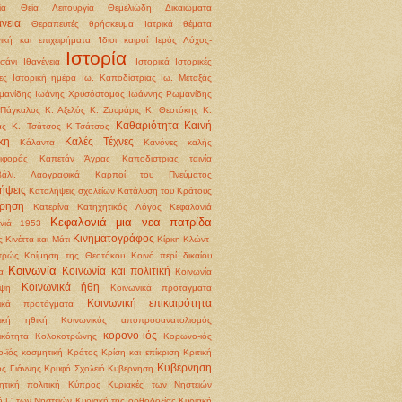
ία
Θεία Λειτουργία
Θεμελιώδη Δικαιώματα
νεια
Θεραπευτές
θρήσκευμα
Ιατρικά θέματα
γική και επιχειρήματα
Ίδιοι καιροί
Ιερός Λόχος-
Ιστορία
σάνι
Ιθαγένεια
Ιστορικά
Ιστορικές
ες
Ιστορική ημέρα
Ιω. Καποδίστριας
Ιω. Μεταξάς
μανίδης
Ιωάνης Χρυσόστομος
Ιωάννης Ρωμανίδης
Πάγκαλος
Κ. Αξελός
Κ. Ζουράρις
Κ. Θεοτόκης
Κ.
Καθαριότητα
Καινή
άς
Κ. Τσάτσος
Κ.Τσάτσος
κη
Καλές Τέχνες
Κάλαντα
Κανόνες καλής
ιφοράς
Καπετάν Άγρας
Καποδιστριας ταινία
βάλι. Λαογραφικά
Καρποί του Πνεύματος
ήψεις
Καταλήψεις σχολείων
Κατάλυση του Κράτους
ρηση
Κατερίνα
Κατηχητικός Λόγος
Κεφαλονιά
Κεφαλονιά μια νεα πατρίδα
ονιά 1953
Κινηματογράφος
ς
Κινέττα και Μάτι
Κίρκη
Κλώντ-
τρώς
Κοίμηση της Θεοτόκου
Κοινό περί δικαίου
Κοινωνία
Κοινωνία και πολιτική
α
Κοινωνία
Κοινωνικά ήθη
ψη
Κοινωνικά προταγματα
Κοινωνική επικαιρότητα
νικά προτάγματα
νική ηθική
Κοινωνικός αποπροσανατολισμός
κορονο-ιός
ικότητα
Κολοκοτρώνης
Κορωνο-ιός
-ϊός
κοσμητική
Κράτος
Κρίση και επίκριση
Κριτική
Κυβέρνηση
ς Γιάννης
Κρυφό Σχολειό
Κυβερνηση
ητική πολιτική
Κύπρος
Κυριακές των Νηστειών
ή Γ' των Νηστειών
Κυριακή της ορθοδοξίας
Κυριακή