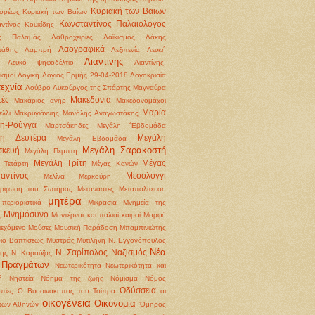
Κυριακή των Βαϊων
ορέως
Κυριακή των Βαίων
Κωνσταντίνος Παλαιολόγος
ντίνος Κουκίδης
ς Παλαμάς
Λαθροχειρίες
Λαϊκισμός
Λάκης
Λαογραφικά
τάθης
Λαμπρή
Λεξιπενία
Λευκή
Λιαντίνης
Λευκό ψηφοδέλτιο
Λιαντίνης.
ισμοί
Λογική
Λόγιος Ερμής 29-04-2018
Λογοκρισία
εχνία
Λούβρο
Λυκούργος της Σπάρτης
Μαγναύρα
ές
Μακεδονία
Μακάριος ανήρ
Μακεδονομάχοι
Μαρία
έλλι
Μακρυγιάννης
Μανόλης Αναγωστάκης
η-Ρούγγα
Μαρτσάκηδες
Μεγάλη ΅Εβδομάδα
λη Δευτέρα
Μεγάλη
Μεγάλη Εβδομάδα
Μεγάλη Σαρακοστή
σκευή
Μεγάλη Πέμπτη
Μεγάλη Τρίτη
Μέγας
 Τετάρτη
Μέγας Κανών
αντίνος
Μεσολόγγι
Μελίνα Μερκούρη
όρφωση του Σωτήρος
Μετανάστες
Μεταπολίτευση
μητέρα
περιοριστικά
Μικρασία
Μνημεία της
Μνημόσυνο
ς
Μοντέρνοι και παλιοί καιροί
Μορφή
ιεχόμενο
Μούσες
Μουσική Παράδοση
Μπαμπινιώτης
ιο Βαπτίσεως
Μυστράς
Μυτιλήνη
Ν. Εγγονόπουλος
Νέα
Ν. Σαρίπολος
Ναζισμός
ρης
Ν. Καρούζος
 Πραγμάτων
Νεωτερικότητα
Νεωτερικότητα και
ή
Νηστεία
Νόημα της ζωής
Νόμισμα
Νόμος
Οδύσσεια
πίες
Ο Βυσσινόκηπος του Τσίπρα
οι
οικογένεια
Οικονομία
 των Αθηνών
Όμηρος