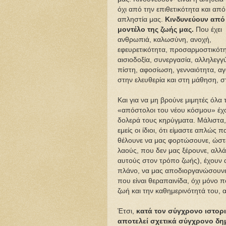
όχι από την επιθετικότητα και από
απληστία μας.
Κινδυνεύουν από
μοντέλο της ζωής μας.
Που έχει
ανθρωπιά, καλωσύνη, ανοχή,
εφευρετικότητα, προσαρμοστικότη
αισιοδοξία, συνεργασία, αλληλεγγύ
πίστη, αφοσίωση, γενναιότητα, α
στην ελευθερία και στη μάθηση, στ
Και για να μη βρούνε μιμητές όλα τ
«απόστολοι του νέου κόσμου» έχο
δολερά τους κηρύγματα. Μάλιστα,
εμείς οι ίδιοι, ότι είμαστε απλώς 
θέλουνε να μας φορτώσουνε, ώστε
λαούς, που δεν μας ξέρουνε, αλλά κ
αυτούς στον τρόπο ζωής), έχουν αρ
πλάνο, να μας αποδιοργανώσουνε ψ
που είναι θεραπαινίδα, όχι μόνο
ζωή και την καθημερινότητά του, 
Έτσι,
κατά τον σύγχρονο ιστορ
αποτελεί σχετικά σύγχρονο δη