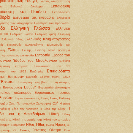
σιαστική ζωή
Εκλογές
Εκλογές και εξαπάτηση
Εκπαίδευση
ων
Εκλογικό δικαίωμα
αίδευση και Παιδεία
Εκπαιδευτικοί
θερία
Ελευθερία της έκφρασης
Ελευθερία
φρασης των στοχασμών
Ελευθερία του προσώπου
άδα
Ελληνική Γλώσσα
Ελληνική
ατεία
Ελληνική Γώσσα
Ελληνική κρίση
Ελληνική
Ελληνικός Κινηματογράφος
Ελληνικό ήθος
κός Πολιτισμός
Ελληνικότητα
Ελληνισμός και
Ελύτης
ύνη
Ελύτης. Ποίηση
ένθεο φρόνημα
Εντροπία
Εξοδος του
 προστατευόμενα αγαθά
ογγίου
Έξοδος του Μεσολογγίου
Εξουσία
λματική κατάρτιση
Επανάσταση του '21
Επικαιρότητα
σταση του 1821
Επιδημίες
ήμη
Επιχειρείν
Εργασία
Εριέττα Μέρτζ
Έρως
Έρωτας
Εσωτερική επέμβαση
Ευαγγελισμός
Ευθύνη
α
Ευγνωμοσύνη
Ευρωπαϊκό Δικαστήριο
αϊκός πολιτισμός
Ευρωπαϊκός τρόπος
Ευρώπη
Ευρωσκεπτικισμός
Ευχές
Ευχές Πολιτική
ζωή
φηβοι
Ζαχ. Παπαντωνίου
Ζωγραφική
Η μάχη
Η
νιάκι
η μέρα της γυναίκας
Η μέρα της Νίκης
ίδα μου η Λακεδαίμων
Ηθική
Ηθική
ικότητα
Ηθική της επιχείρησης Ηθική του εμπορίου
Ήθος
Ηθος
Ήρωες
δίλημμα. Εκτρώσεις
Ηλικία
Θ.
θάνατος
Θέατρο
οτρώνης
Θ. Σκόκος
Θεία