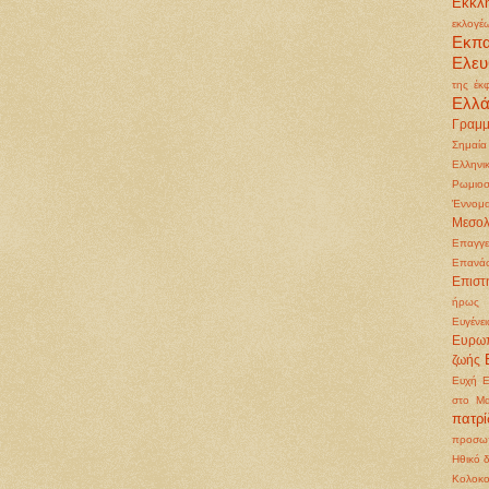
Εκκλη
εκλογέ
Εκπ
Ελευ
της έκ
Ελλ
Γραμμ
Σημαία
Ελληνι
Ρωμιοσ
Έννομα
Μεσολ
Επαγγε
Επανά
Επιστ
ήρως
Ευγένει
Ευρωπ
ζωής
Ευχή
Ε
στο Μα
πατρ
προσωπ
Ηθικό 
Κολοκ