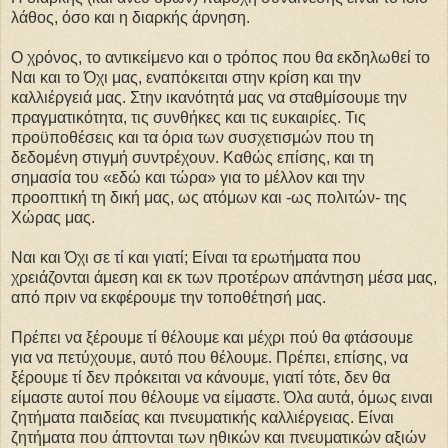
λάθος, όσο και η διαρκής άρνηση.
Ο χρόνος, το αντικείμενο και ο τρόπος που θα εκδηλωθεί το
Ναι και το Όχι μας, εναπόκειται στην κρίση και την
καλλιέργειά μας. Στην ικανότητά μας να σταθμίσουμε την
πραγματικότητα, τις συνθήκες και τις ευκαιρίες. Τις
προϋποθέσεις και τα όρια των συσχετισμών που τη
δεδομένη στιγμή συντρέχουν. Καθώς επίσης, και τη
σημασία του «εδώ και τώρα» για το μέλλον και την
προοπτική τη δική μας, ως ατόμων και -ως πολιτών- της
Χώρας μας.
Ναι και Όχι σε τί και γιατί; Είναι τα ερωτήματα που
χρειάζονται άμεση και εκ των προτέρων απάντηση μέσα μας,
από πριν να εκφέρουμε την τοποθέτησή μας.
Πρέπει να ξέρουμε τί θέλουμε και μέχρι πού θα φτάσουμε
για να πετύχουμε, αυτό που θέλουμε. Πρέπει, επίσης, να
ξέρουμε τί δεν πρόκειται να κάνουμε, γιατί τότε, δεν θα
είμαστε αυτοί που θέλουμε να είμαστε. Όλα αυτά, όμως ειναι
ζητήματα παιδείας και πνευματικής καλλιέργειας. Είναι
ζητήματα που άπτονται των ηθικών και πνευματικών αξιών