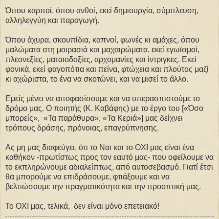
Όπου καρποί, όπου ανθοί, εκεί δημιουργία, σύμπλευση,
αλληλεγγύη και παραγωγή.
Όπου άχυρα, σκουπίδια, καπνοί, φωνές κι αμάχες, όπου
μαλώματα στη μοιρασιά και μαχαιρώματα, εκεί εγωϊσμοί,
πλεονεξίες, ματαιοδοξίες, αρχομανίες και ίντριγκες. Εκεί
φονικά, εκεί φαγοπότια και πείνα, φτώχεια και πλούτος μαζί
κι αχώριστα, το ένα να σκοτώνει, και να μισεί το άλλο.
Εμείς μένει να αποφασίσουμε και να υπερασπιστούμε το
δρόμο μας. Ο ποιητής (Κ. Καβάφης) με το έργο του [«Όσο
μπορείς», «Τα παράθυρα», «Τα Κεριά»] μας δείχνει
τρόπους δράσης, πρόνοιας, επαγρύπνησης.
Ας μη μας διαφεύγει, ότι το Ναι και το ΟΧΙ μας είναι ένα
καθήκον -πρωτίστως προς τον εαυτό μας- που οφείλουμε να
το εκπληρώνουμε αδιαλείπτως, από αυτοσεβασμό. Γιατί έτσι
θα μπορούμε να επιδράσουμε, φτιάξουμε και να
βελτιώσουμε την πραγματικότητα και την προοπτική μας.
Το ΟΧΙ μας, τελικά, δεν είναι μόνο επετειακό!