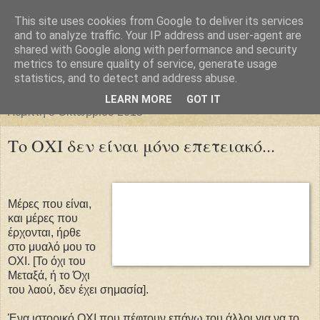
This site uses cookies from Google to deliver its services
Φιλαρέτη
and to analyze traffic. Your IP address and user-agent are
shared with Google along with performance and security
metrics to ensure quality of service, generate usage
"ἄγει πρός φῶς τήν ἀλήθειαν χρόνος" -- Μένανδρος
statistics, and to detect and address abuse.
LEARN MORE
GOT IT
Πέμπτη 8 Οκτωβρίου 2015
Το ΟΧΙ δεν είναι μόνο επετειακό...
Μέρες που είναι,
και μέρες που
έρχονται, ήρθε
στο μυαλό μου το
ΟΧΙ. [Το όχι του
Μεταξά, ή το Όχι
του λαού, δεν έχει σημασία].
Ένα ιστορικό ΟΧΙ που πέφτουν επάνω του άλλοι για να το