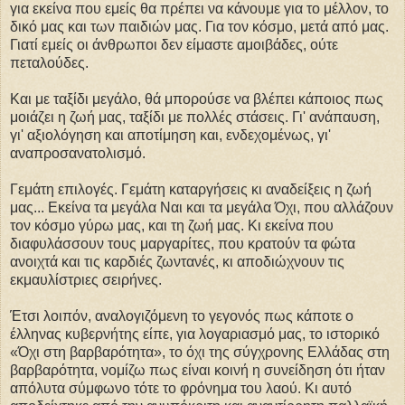
για εκείνα που εμείς θα πρέπει να κάνουμε για το μέλλον, το
δικό μας και των παιδιών μας. Για τον κόσμο, μετά από μας.
Γιατί εμείς οι άνθρωποι δεν είμαστε αμοιβάδες, ούτε
πεταλούδες.
Kαι με ταξίδι μεγάλο, θά μπορούσε να βλέπει κάποιος πως
μοιάζει η ζωή μας, ταξίδι με πολλές στάσεις. Γι' ανάπαυση,
γι' αξιολόγηση και αποτίμηση και, ενδεχομένως, γι'
αναπροσανατολισμό.
Γεμάτη επιλογές. Γεμάτη καταργήσεις κι αναδείξεις η ζωή
μας... Εκείνα τα μεγάλα Ναι και τα μεγάλα Όχι, που αλλάζουν
τον κόσμο γύρω μας, και τη ζωή μας. Κι εκείνα που
διαφυλάσσουν τους μαργαρίτες, που κρατούν τα φώτα
ανοιχτά και τις καρδιές ζωντανές, κι αποδιώχνουν τις
εκμαυλίστριες σειρήνες.
Έτσι λοιπόν, αναλογιζόμενη το γεγονός πως κάποτε ο
έλληνας κυβερνήτης είπε, για λογαριασμό μας, το ιστορικό
«Όχι στη βαρβαρότητα», το όχι της σύγχρονης Ελλάδας στη
βαρβαρότητα, νομίζω πως είναι κοινή η συνείδηση ότι ήταν
απόλυτα σύμφωνο τότε το φρόνημα του λαού. Κι αυτό