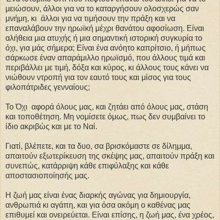
μειώσουν, άλλοι για να το καταργήσουν ολοσχερώς σαν
μνήμη, κι άλλοι για να τιμήσουν την πράξη και να
επαναλάβουν την ηρωϊκή μέχρι θανάτου αφοσίωση. Είναι
αλήθεια μια ατυχής ή μια σημαντική ιστορική συγκυρία το
όχι, για μάς σήμερα; Είναι ένα ανόητο καπρίτσιο, ή μήπως
σάρκωσε έναν απαράμιλλο ηρωϊσμό, που άλλους τιμά και
περιβάλλει με τιμή, δόξα και κύρος, κι άλλους τους κάνει να
νιώθουν ντροπή για τον εαυτό τους και μίσος για τους
φιλοπάτριδες γενναίους;
Το Όχι αφορά όλους μας, και ζητάει από όλους μας, στάση
και τοποθέτηση. Μη νομίσετε όμως, πως δεν συμβαίνει το
ίδιο ακριβώς και με το Ναί.
Γιατί, βλέπετε, και τα δυο, σα βρισκόμαστε σε δίλημμα,
απαιτούν εξωτερίκευση της σκέψης μας, απαιτούν πράξη και
συνεπώς, κατάρριψη κάθε επιφύλαξης και κάθε
αποστασιοποίησής μας.
Η ζωή μας είναι ένας διαρκής αγώνας για δημιουργία,
ανθρωπιά κι αγάπη, και για όσα ακόμη ο καθένας μας
επιθυμεί και ονειρεύεται. Είναι επίσης, η ζωή μας, ένα χρέος,