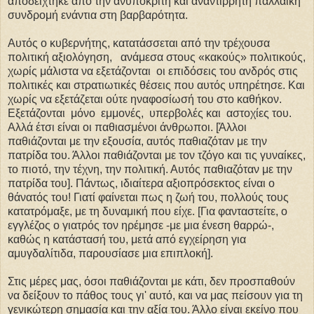
αποδείχτηκε από την ανυπόκριτη και αναντίρρητη παλλαϊκή
συνδρομή ενάντια στη βαρβαρότητα.
Αυτός ο κυβερνήτης, κατατάσσεται από την τρέχουσα
πολιτική αξιολόγηση, ανάμεσα στους «κακούς» πολιτικούς,
χωρίς μάλιστα να εξετάζονται οι επιδόσεις του ανδρός στις
πολιτικές και στρατιωτικές θέσεις που αυτός υπηρέτησε. Και
χωρίς να εξετάζεται ούτε ηναφοσίωσή του στο καθήκον.
Εξετάζονται μόνο εμμονές, υπερβολές και αστοχίες του.
Αλλά έτσι είναι οι παθιασμένοι άνθρωποι. [Άλλοι
παθιάζονται με την εξουσία, αυτός παθιαζόταν με την
πατρίδα του. Άλλοι παθιάζονται με τον τζόγο και τις γυναίκες,
το πιοτό, την τέχνη, την πολιτική. Αυτός παθιαζόταν με την
πατρίδα του]. Πάντως, ιδιαίτερα αξιοπρόσεκτος είναι ο
θάνατός του! Γιατί φαίνεται πως η ζωή του, πολλούς τους
κατατρόμαξε, με τη δυναμική που είχε. [Για φανταστείτε, ο
εγγλέζος ο γιατρός τον ηρέμησε -με μια ένεση θαρρώ-,
καθώς η κατάστασή του, μετά από εγχείρηση για
αμυγδαλίτιδα, παρουσίασε μια επιπλοκή].
Στις μέρες μας, όσοι παθιάζονται με κάτι, δεν προσπαθούν
να δείξουν το πάθος τους γι' αυτό, και να μας πείσουν για τη
γενικώτερη σημασία και την αξία του. Άλλο είναι εκείνο που