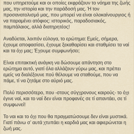
που υπηρετούμε και οι οποίες εκφράζουν το νόημα της ζωής
μας, την ιστορία και την παράδοσή μας. Ή τον
προσανατολισμό μας, που μπορεί να είναι ολοκαίνουργιος ή
να παραμένει ατόφιος: ιστορικός, παραδοσιακός,
παμπάλαιος, αλλά διατηρητέος!
Αναδύεται, λοιπόν εύλογα, το ερώτημα: Εμείς, σήμερα,
έχουμε αποφασίσει, έχουμε ξεκαθαρίσει και σταθμίσει τα ναί
και τα όχι μας; Έχουμε συμφωνήσει;
Είναι επιτακτική ανάγκη να δώσουμε απάντηση στο
ερώτημα αυτό, γιατί όλα αλλάζουν γύρω μας, και πρέπει
εμείς να διαλέξουνε πού θέλουμε να σταθούμε, που να
πάμε, τί να ζητάμε στο αύριό μας.
Πολύ περισσότερο, που -στους σύγχρονους καιρούς- το όχι
έγινε ναί, και το ναί δεν είναι προφανές σε τί απαντάει, σε τί
συμφωνεί!
Το ναι και το όχι που θα πραγματώσουμε δεν είναι μυστικά.
Γιατί πάνω σ' αυτά χτυπάει η καρδιά μας και αφιερώνεται η
ζωή μας.