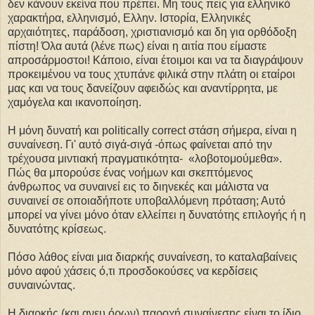
δεν κάνουν εκείνα που πρέπει. Μη τους πεις για ελληνικό
χαρακτήρα, ελληνισμό, Ελλην. Ιστορία, Ελληνικές
αρχαιότητες, παράδοση, χριστιανισμό και δη για ορθόδοξη
πίστη! Όλα αυτά (λένε πως) είναι η αιτία που είμαστε
απροσάρμοστοι! Κάποιο, είναι έτοιμοι και να τα διαγράψουν
προκειμένου να τους χτυπάνε φιλικά στην πλάτη οι εταίροι
μας και να τους δανείζουν αφειδώς και αναντίρρητα, με
χαμόγελα και ικανοποίηση.
Η μόνη δυνατή και politically correct στάση σήμερα, είναι η
συναίνεση. Γι' αυτό σιγά-σιγά -όπως φαίνεται από την
τρέχουσα μιντιακή πραγματικότητα- «λοβοτομούμεθα».
Πώς θα μπορούσε ένας νοήμων και σκεπτόμενος
άνθρωπος να συναινεί εις το διηνεκές και μάλιστα να
συναινεί σε οποιαδήποτε υποβαλλόμενη πρόταση; Αυτό
μπορεί να γίνει μόνο όταν ελλείπει η δυνατότης επιλογής ή η
δυνατότης κρίσεως.
Πόσο λάθος είναι μια διαρκής συναίνεση, το καταλαβαίνεις
μόνο αφού χάσεις ό,τι προσδοκούσες να κερδίσεις
συναινώντας.
H διαρκής (και ανευ όρων) παροχή συναίνεσης είναι το ίδιο