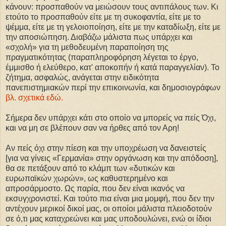
κάνουν: προσπαθούν να μειώσουν τους αντιπάλους των. Κι
ετούτο το προσπαθούν είτε με τη συκοφαντία, είτε με το
ψέμμα, είτε με τη γελοιοποίηση, είτε με την καταδίωξη, είτε με
την αποσιώπηση. Διαβάζω μάλιστα πως υπάρχει και
«σχολή» για τη μεθοδευμένη παραποίηση της
πραγματικότητας (παραπληροφόρηση λέγεται το έργο,
έμμισθο ή ελεύθερο, κατ' αποκοπήν ή κατά παραγγελίαν). Το
ζήτημα, ασφαλώς, ανάγεται στην ειδικότητα
πανεπιστημιακών περί την επικοινωνία, και δημοσιογράφων
βλ. σχετικά εδώ.
Σήμερα δεν υπάρχει κάτι στο οποίο να μπορείς να πείς Όχι,
και να μη σε βλέπουν σαν να ήρθες από τον Αρη!
Αν πείς όχι στην πίεση και την υποχρέωση να δανειστείς
[για να γίνεις «Γερμανία» στην οργάνωση και την απόδοση],
θα σε πετάξουν από το κλάμπ των «δυτικών και
ευρωπαϊκών χωρών», ως καθυστερημένο και
απροσάρμοστο. Ως παρία, που δεν είναι ικανός να
εκσυγχρονιστεί. Και τούτο πια είναι μια μομφή, που δεν την
αντέχουν μερικοί δικοί μας, οι οποίοι μάλιστα πλειοδοτούν
σε ό,τι μας καταχρεώνει και μας υποδουλώνει, ενώ οι ίδιοι