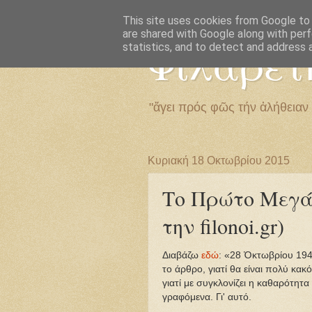
This site uses cookies from Google to d
are shared with Google along with perf
Φιλαρέτ
statistics, and to detect and address 
"ἄγει πρός φῶς τήν ἀλήθειαν
Κυριακή 18 Οκτωβρίου 2015
Το Πρώτο Μεγά
την filonoi.gr)
Διαβάζω
εδώ
: «28 Ὀκτωβρίου 19
το άρθρο, γιατί θα είναι πολύ κ
γιατί με συγκλονίζει η καθαρότητ
γραφόμενα. Γι' αυτό.