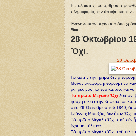
H παλαιότης του άρθρου, προσθέτ
πληροφορία, την άποψη και την 
Έλεγε λοιπόν, πριν από δυο χρόνι
δίκιο:
28 Ὀκτωβρίου 1
Ὄχι.
28 Ὀκτωβ
Γιὰ αὐτὴν τὴν ἡμέρα δὲν μποροῦ
Μόνον ἀναφορὰ μποροῦμε νὰ κάνο
μνῆμες μας, κάπου κάπου, καὶ ν
Τὸ πρῶτο Μεγάλο Ὄχι
λοιπόν, 
ἥσυχη οἰκία στὴν Κηφισιά, σὲ κάπο
στὶς 28 Ὀκτωβρίου τοῦ 1940, ἀπὸ
Ἰωάννης Μεταξᾶς, δὲν ἦταν Ὄχι, 
Τὸ πρῶτο Μεγάλο Ὄχι, ποὺ δὲν ἦτ
ἔχουμε πόλεμο».
Τὸ πρῶτο Μεγάλο Ὄχι, τοῦ τελευτ