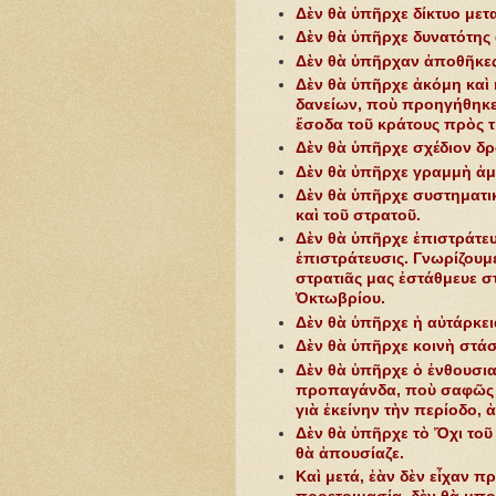
Δὲν θὰ ὑπῆρχε δίκτυο με
Δὲν θὰ ὑπῆρχε δυνατότης
Δὲν θὰ ὑπῆρχαν ἀποθῆκες 
Δὲν θὰ ὑπῆρχε ἀκόμη καὶ
δανείων, ποὺ προηγήθηκε,
ἔσοδα τοῦ κράτους πρὸς 
Δὲν θὰ ὑπῆρχε σχέδιον δ
Δὲν θὰ ὐπῆρχε γραμμὴ ἀμ
Δὲν θὰ ὑπῆρχε συστηματικ
καὶ τοῦ στρατοῦ.
Δὲν θὰ ὑπῆρχε ἐπιστράτευ
ἐπιστράτευσις. Γνωρίζουμ
στρατιᾶς μας ἐστάθμευε στ
Ὀκτωβρίου.
Δὲν θὰ ὑπῆρχε ἡ αὐτάρκει
Δὲν θὰ ὑπῆρχε κοινὴ στάσι
Δὲν θὰ ὑπῆρχε ὁ ἐνθουσια
προπαγάνδα, ποὺ σαφῶς εἶ
γιὰ ἐκείνην τὴν περίοδο,
Δὲν θὰ ὑπῆρχε τὸ Ὄχι τοῦ 
θὰ ἀπουσίαζε.
Καὶ μετά, ἐὰν δὲν εἶχαν