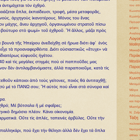
 ἀντιμάχεται τὸν ἐχθρό.
του σπ
Κωνστα
ιάζεται ὅπλα, ἐκπαίδευσι, τροφή, μέσα μεταφορᾶς,
Κωστή
κανούς, ἀρχηγοὺς ἱκανοτέρους. Μόνος του ἔνας
Παπασ
ίον μάχης, ἄνευ ἀρχηγοῦ, ὀργανωμένου στρατοῦ πίσω
ψήφος
 «βούτυρο στὸ ψωμὶ» τοῦ ἐχθροῦ. Ἤ ἄλλος, μάζα πρὸς
Αναλογ
Λογοτ
 βουνὰ τῆς Ἠπείρου ἀνεδείχθῃ σὲ ἤρωα διότι ἀφ’ ἑνὸς
Μαθητ
ου εἶχε τὰ προαναφερθέντα. Διότι οὐσιαστικῶς «ἔτυχε» νὰ
Μακιαβ
ἰδιαιτέρως εὐφυοῦς ἡγέτου.
Περάκ
Μεγά
940 καὶ τὶς μεγάλες στιγμὲς ποὺ οἱ παπποῦδες μας
Παρα
μόνον δὲν ἀντιλαμβανόμαστε, ἀλλὰ παραποιοῦμε, κατὰ τὶς
Μεγάλη
Κωνστ
τεθοῦν κάποιοι ἀπὸ τοὺς γείτονες, ποιός θά ἀντιταχθῇ;
Μεταμ
σύ μέ τό ΠΑΝΩ σου; Ἤ αὐτός πού εἶναι στά σύνορα καί
Μέτρα 
Αθήνα
ρα.
και περ
θρό; Μέ βότσαλα ἤ μέ σφαῖρες;
Μυστήρ
ληνικὸ δημόσιο πλέον. Κάνει οἰκονομία.
Ν. Ζαΐ
Τάξη
αρματικά. Οὔτε τὶς ἁπλές, ταπεινὲς ἀρβύλες. Οὔτε τὴν
πολιτικ
Νοοτρο
αλληκάρι, πού ἔχει τήν θέλησι ἀλλά δέν ἔχει τά ὄπλα
άθλιοι