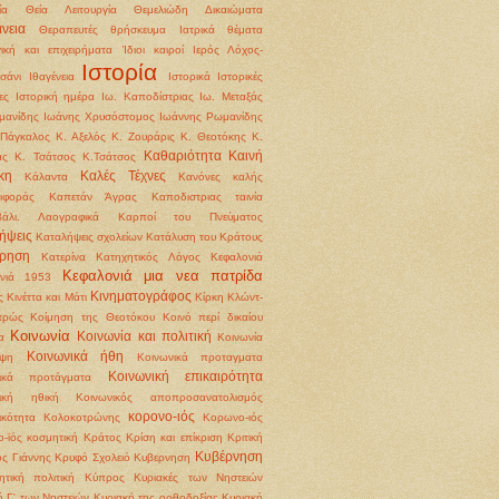
ία
Θεία Λειτουργία
Θεμελιώδη Δικαιώματα
νεια
Θεραπευτές
θρήσκευμα
Ιατρικά θέματα
γική και επιχειρήματα
Ίδιοι καιροί
Ιερός Λόχος-
Ιστορία
σάνι
Ιθαγένεια
Ιστορικά
Ιστορικές
ες
Ιστορική ημέρα
Ιω. Καποδίστριας
Ιω. Μεταξάς
μανίδης
Ιωάνης Χρυσόστομος
Ιωάννης Ρωμανίδης
Πάγκαλος
Κ. Αξελός
Κ. Ζουράρις
Κ. Θεοτόκης
Κ.
Καθαριότητα
Καινή
άς
Κ. Τσάτσος
Κ.Τσάτσος
κη
Καλές Τέχνες
Κάλαντα
Κανόνες καλής
ιφοράς
Καπετάν Άγρας
Καποδιστριας ταινία
βάλι. Λαογραφικά
Καρποί του Πνεύματος
ήψεις
Καταλήψεις σχολείων
Κατάλυση του Κράτους
ρηση
Κατερίνα
Κατηχητικός Λόγος
Κεφαλονιά
Κεφαλονιά μια νεα πατρίδα
ονιά 1953
Κινηματογράφος
ς
Κινέττα και Μάτι
Κίρκη
Κλώντ-
τρώς
Κοίμηση της Θεοτόκου
Κοινό περί δικαίου
Κοινωνία
Κοινωνία και πολιτική
α
Κοινωνία
Κοινωνικά ήθη
ψη
Κοινωνικά προταγματα
Κοινωνική επικαιρότητα
νικά προτάγματα
νική ηθική
Κοινωνικός αποπροσανατολισμός
κορονο-ιός
ικότητα
Κολοκοτρώνης
Κορωνο-ιός
-ϊός
κοσμητική
Κράτος
Κρίση και επίκριση
Κριτική
Κυβέρνηση
ς Γιάννης
Κρυφό Σχολειό
Κυβερνηση
ητική πολιτική
Κύπρος
Κυριακές των Νηστειών
ή Γ' των Νηστειών
Κυριακή της ορθοδοξίας
Κυριακή