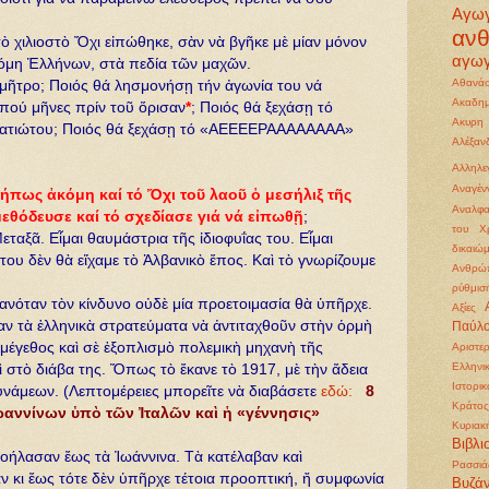
Αγω
αν
 τὸ χιλιοστὸ Ὄχι εἰπώθηκε, σὰν νὰ βγῆκε μὲ μίαν μόνον
αγωγ
κόμη Ἑλλήνων, στὰ πεδία τῶν μαχῶν.
Αθανάσ
ιμῆτρο; Ποιός θά λησμονήσῃ τήν ἀγωνία του νά
Ακαδημ
πού μῆνες πρίν τοῦ ὅρισαν
*
; Ποιός θά ξεχάσῃ τό
Ακυρη
ρατιώτου; Ποιός θά ξεχάσῃ τό «ΑΕΕΕΕΡΑΑΑΑΑΑΑΑ»
Αλέξα
Αλληλε
Αναγέ
ήπως ἀκόμη καί τό Ὄχι τοῦ λαοῦ ὁ μεσήλιξ τῆς
Αναλφα
εθόδευσε καί τό σχεδίασε γιά νά εἰπωθῇ
;
του Χρ
ταξᾶ. Εἶμαι θαυμάστρια τῆς ἰδιοφυΐας του. Εἶμαι
δικαιώ
του δὲν θὰ εἴχαμε τὸ Ἀλβανικὸ ἔπος. Καὶ τὸ γνωρίζουμε
Ανθρώπ
ρύθμισ
ανόταν τὸν κίνδυνο οὐδὲ μία προετοιμασία θὰ ὑπῆρχε.
Αξίες
ν τὰ ἑλληνικὰ στρατεύματα νὰ ἀντιταχθοῦν στὴν ὁρμὴ
Παύλ
 μέγεθος καὶ σὲ ἐξοπλισμὸ πολεμικὴ μηχανὴ τῆς
Αριστε
Ελληνι
 στὸ διάβα της. Ὅπως τὸ ἔκανε τὸ 1917, μὲ τὴν ἄδεια
Ιστορι
υνάμεων. (Λεπτομέρειες μπορεῖτε νὰ διαβάσετε
εδώ:
8
Κράτος
ωαννίνων ὑπὸ τῶν Ἰταλῶν καὶ ἡ «γέννησις»
Κυριακ
Βιβλι
προήλασαν ἔως τὰ Ἰωάννινα. Τὰ κατέλαβαν καὶ
Ρασσιά
ἄν κι ἔως τότε δὲν ὑπῆρχε τέτοια προοπτική, ἤ συμφωνία
Βυζάν