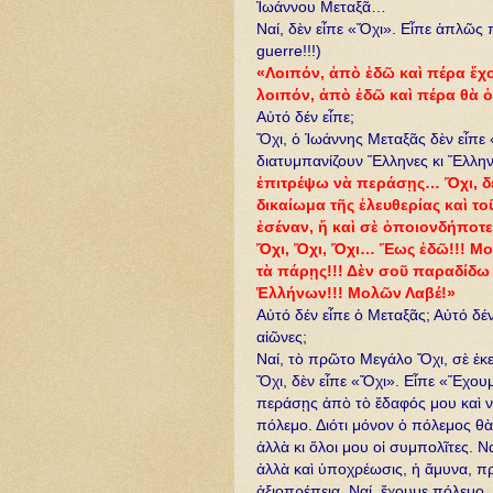
Ἰωάννου Μεταξᾶ…
Ναί, δὲν εἶπε «Ὄχι». Εἶπε ἁπλῶς π
guerre!!!)
«Λοιπόν, ἀπὸ ἐδῶ καὶ πέρα ἔχ
λοιπόν, ἀπὸ ἐδῶ καὶ πέρα θὰ 
Αὐτό δέν εἶπε;
Ὄχι, ὁ Ἰωάννης Μεταξᾶς δὲν εἶπε
διατυμπανίζουν Ἕλληνες κι Ἕλλη
ἐπιτρέψω νὰ περάσῃς… Ὄχι, δ
δικαίωμα τῆς ἐλευθερίας καὶ τ
ἐσέναν, ἤ καὶ σὲ ὁποιονδήποτ
Ὄχι, Ὄχι, Ὄχι… Ἔως ἐδῶ!!! Μο
τὰ πάρῃς!!! Δὲν σοῦ παραδίδω
Ἑλλήνων!!! Μολῶν Λαβέ!»
Αὐτό δέν εἶπε ὁ Μεταξᾶς; Αὐτό δέ
αἰῶνες;
Ναί, τὸ πρῶτο Μεγάλο Ὄχι, σὲ ἐκε
Ὄχι, δὲν εἶπε «Ὄχι». Εἶπε «Ἔχου
περάσῃς ἀπὸ τὸ ἔδαφός μου καὶ νὰ
πόλεμο. Διότι μόνον ὁ πόλεμος θ
ἀλλὰ κι ὅλοι μου οἱ συμπολῖτες. Να
ἀλλὰ καὶ ὑποχρέωσις, ἡ ἄμυνα, π
ἀξιοπρέπεια. Ναί, ἔχουμε πόλεμο,