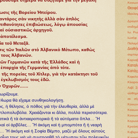
ορούσαμε σήμερα νὰ συζητᾶμε γιὰ τὴν μεγάλη
Κοινων
Θεοφά
ωσις τῆς Βορείου Ἠπείρου.
Ιδεολο
αντάρος σὰν νικητὴς ἀλλὰ σὰν ἁπλὸς
Δραγατ
 πιθανότητες ἐπιβιώσεως, λόγῳ ἀπουσίας
επιδημί
αὶ οὐσιαστικῶς ἀρχηγοῦ.
Ιω. Ρω
 ἀποτέλεσμα.
Ιωσήφ 
α τοῦ Μεταξᾶ.
Παλαμ
Διαθή
σις τῶν Ἰταλῶν στὸ Ἀλβανικὸ Μέτωπο, καθὼς
συμπερ
 τους Ἀλβανῶν.
Καρνα
τῶν Γερμανῶν κατὰ τῆς Ἑλλάδος καὶ ἡ
Καταλ
 ἐπαρχία τῆς Γερμανίας ἀπὸ τότε.
Κατάχ
ῆς πορείας τοῦ Χίτλερ, γιὰ τὴν κατάκτησι τοῦ
Κεφαλ
ὁ ἐγκλωβισμός τους ἐδῶ.
Κίναρο
τῶν Ὀχυρῶν……
Λεβί Σ
αίσθημ
ωρίζουμε.
σε σή
α 24ωρα θὰ εἴχαμε συνθηκολογήσῃ.
Κοινω
, ἡ θέλησις, ὁ πόθος γιὰ τὴν ἐλευθερία, ἀλλὰ μὲ
Κοινω
ὁπλοπολυβόλα. Χρειάζονται κι ἄλλα, πολλὰ περισσότερα.
Κοινων
ατικὰ ἤ τὰ ἀντιαεροπορικὰ ἤ τὰ αὐτόματα ὅπλα… Ἤ
Κορωνο
ες καὶ οἱ ἀρβῦλες… Ἤ ἀκόμη καὶ ἡ μπομπότα ἤ ἡ νεαρὴ
Κρούσο
… Ἤ ἀκόμη καὶ ἡ Σοφία Βέμπο, μαζὺ μὲ ὅλους αὐτοὺς
Κυβερν
 αἷμα τους γιὰ νὰ συντηρηθῇ τὸ μέτωπον τῶν πολεμικῶν
Κυριακ