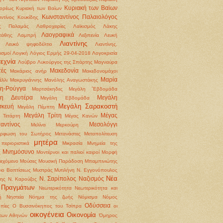
Κυριακή των Βαϊων
ορέως
Κυριακή των Βαίων
Κωνσταντίνος Παλαιολόγος
ντίνος Κουκίδης
ς Παλαμάς
Λαθροχειρίες
Λαϊκισμός
Λάκης
Λαογραφικά
τάθης
Λαμπρή
Λεξιπενία
Λευκή
Λιαντίνης
Λευκό ψηφοδέλτιο
Λιαντίνης.
ισμοί
Λογική
Λόγιος Ερμής 29-04-2018
Λογοκρισία
εχνία
Λούβρο
Λυκούργος της Σπάρτης
Μαγναύρα
ές
Μακεδονία
Μακάριος ανήρ
Μακεδονομάχοι
Μαρία
έλλι
Μακρυγιάννης
Μανόλης Αναγωστάκης
η-Ρούγγα
Μαρτσάκηδες
Μεγάλη ΅Εβδομάδα
λη Δευτέρα
Μεγάλη
Μεγάλη Εβδομάδα
Μεγάλη Σαρακοστή
σκευή
Μεγάλη Πέμπτη
Μεγάλη Τρίτη
Μέγας
 Τετάρτη
Μέγας Κανών
αντίνος
Μεσολόγγι
Μελίνα Μερκούρη
όρφωση του Σωτήρος
Μετανάστες
Μεταπολίτευση
μητέρα
περιοριστικά
Μικρασία
Μνημεία της
Μνημόσυνο
ς
Μοντέρνοι και παλιοί καιροί
Μορφή
ιεχόμενο
Μούσες
Μουσική Παράδοση
Μπαμπινιώτης
ιο Βαπτίσεως
Μυστράς
Μυτιλήνη
Ν. Εγγονόπουλος
Νέα
Ν. Σαρίπολος
Ναζισμός
ρης
Ν. Καρούζος
 Πραγμάτων
Νεωτερικότητα
Νεωτερικότητα και
ή
Νηστεία
Νόημα της ζωής
Νόμισμα
Νόμος
Οδύσσεια
πίες
Ο Βυσσινόκηπος του Τσίπρα
οι
οικογένεια
Οικονομία
 των Αθηνών
Όμηρος