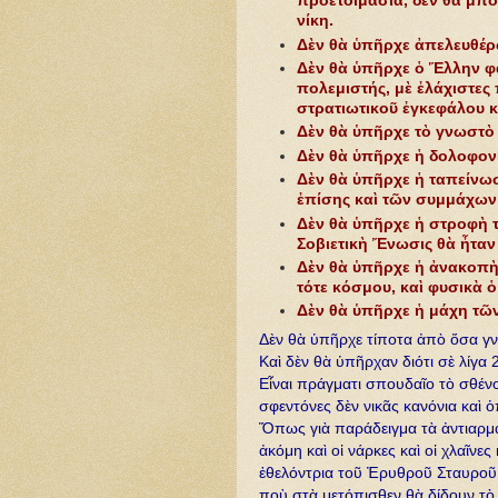
προετοιμασία, δὲν θὰ μπ
νίκη.
Δὲν θὰ ὑπῆρχε ἀπελευθέρ
Δὲν θὰ ὑπῆρχε ὁ Ἕλλην φ
πολεμιστής, μὲ ἐλάχιστες
στρατιωτικοῦ ἐγκεφάλου κ
Δὲν θὰ ὑπῆρχε τὸ γνωστὸ
Δὲν θὰ ὑπῆρχε ἡ δολοφονί
Δὲν θὰ ὑπῆρχε ἡ ταπείνω
ἐπίσης καὶ τῶν συμμάχων
Δὲν θὰ ὑπῆρχε ἡ στροφὴ 
Σοβιετικὴ Ἔνωσις θὰ ἦταν
Δὲν θὰ ὑπῆρχε ἡ ἀνακοπὴ τ
τότε κόσμου, καὶ φυσικὰ 
Δὲν θὰ ὑπῆρχε ἡ μάχη 
Δὲν θὰ ὑπῆρχε τίποτα ἀπὸ ὅσα γν
Καὶ δὲν θὰ ὐπῆρχαν διότι σὲ λίγ
Εἶναι πράγματι σπουδαῖο τὸ σθένος
σφεντόνες δὲν νικᾶς κανόνια καὶ 
Ὅπως γιὰ παράδειγμα τὰ ἀντιαρμ
ἀκόμη καὶ οἱ νάρκες καὶ οἱ χλαῖν
ἐθελόντρια τοῦ Ἐρυθροῦ Σταυροῦ
ποὺ στὰ μετόπισθεν θὰ δίδουν τὸ