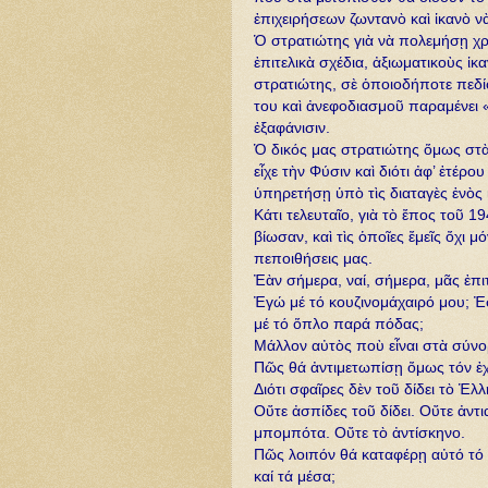
ἐπιχειρήσεων ζωντανὸ καὶ ἱκανὸ νὰ
Ὁ στρατιώτης γιὰ νὰ πολεμήσῃ χρε
ἐπιτελικὰ σχέδια, ἀξιωματικοὺς ἱ
στρατιώτης, σὲ ὁποιοδήποτε πεδ
του καὶ ἀνεφοδιασμοῦ παραμένει
ἐξαφάνισιν.
Ὁ δικός μας στρατιώτης ὅμως στὰ
εἶχε τὴν Φύσιν καὶ διότι ἀφ’ ἑτέρ
ὑπηρετήσῃ ὑπὸ τὶς διαταγὲς ἑνὸς 
Κάτι τελευταῖο, γιὰ τὸ ἔπος τοῦ 1
βίωσαν, καὶ τὶς ὁποῖες ἔμεῖς ὄχι 
πεποιθήσεις μας.
Ἐὰν σήμερα, ναί, σήμερα, μᾶς ἐπι
Ἐγώ μέ τό κουζινομάχαιρό μου; Ἐ
μέ τό ὅπλο παρά πόδας;
Μάλλον αὐτὸς ποὺ εἶναι στὰ σύνο
Πῶς θά ἀντιμετωπίσῃ ὄμως τόν ἐχ
Διότι σφαῖρες δὲν τοῦ δίδει τὸ Ἑλ
Οὔτε ἀσπίδες τοῦ δίδει. Οὔτε ἀντι
μπομπότα. Οὔτε τὸ ἀντίσκηνο.
Πῶς λοιπόν θά καταφέρῃ αὐτό τό π
καί τά μέσα;