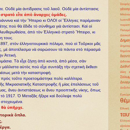
Σουρής
ε. Οὐδὲ μία ἀντίδρασις τοῦ λαοῦ. Οὐδὲ μία ἀντίστασις
γέννη
στρατὸ εἶτε ἀπὸ ἄναρχες ὁμάδες.
Μπόνο
Ιωαννί
ωάννινα καὶ τὴν Ἤπεριο κι ΟΛΟΙ οἱ Ἕλληνες παρέμειναν
παραπ
της ποὺ θὰ ἔδιδε τὸ σύνθημα γιὰ ἀντίστασι. Καὶ οἱ
Παλαμ
ελευθερωθείσα, ἀπὸ τὸν Ἑλληνικὸ στρατὸ Ἤπειρο, κι
Δάσκαλ
η τους.
Δημα
 1897, στὸν ἑλληνοτουρκικὸ πόλεμο, ποὺ οἱ Τοῦρκοι μᾶς
Δημοκρ
ς, μὲ ἀποτέλεσμα νὰ σαρώσουν τὰ πάντα στὸ πέρασμά
δημόσι
ὴν Ἀττική.
δεοντ
υμάσια. Τὰ εἶχε ζήσῃ ἀπὸ κοντά, ἀπὸ μέσα, σὰν
Διδασκ
 μάλλιστα αὐτὸς ποὺ εἶχε συντάξῃ τὴν σχετικὴ ἔκθεσι
Διεθν
Δίκη 
 ἀμέσως μετὰ τὴν καταστροφή.
Σολω
 πρὸς τοῦτο προετοιμάστηκε πολὺ καλλίτερα.
Διωγμ
τῆς Μικρασιατικῆς Καταστροφῆς ἤ μίας ἐπελάσεως τοῦ
Δοξολο
μας, ἄνευ ἀντιστάσεως κι ἄνευ προοπτικῆς νίκης, ὅπως
Εγκώμ
 τὸ 1917. Ὁ Μεταξᾶς ἤξερε καὶ δούλεψε πολὺ
θέμ
 στοχευμένα.
ν θὰ ὑπῆρχε.
Εθνικ
ταυ
πορικὰ ὅπλα.
Ελληνι
ς.
εξετάσε
ἔργα.