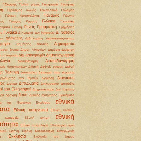
Γ.Σεφέρης
Γάλλοι
γάμος
Γεννησαρέτ
Γεννήσεις
ση
Γεράσιμος Φωκάς
Γεωπολιτικά
Γεώργιος
Γιαναράς
ς
Γιάγκος Αποστολάκος
Γιάννης
Γλώσσα
δης
Γιώργος Ρόρρης
Γλωσσικά
Γονείς
Γραμματική
τώματα
Γνώση
Γρηγόριος
Γυναίκα
Δ. Νατσιός
άς
Δ Κυριακή των Νηστειών
Δάσκαλος
οι
Δεδηλωμένη
Δεκαπενταύγουστος
γωγία
Δημοκρατία
Δημήτρης Νατσιός
ατίας έννοια
Δημος Αθηναίων
Δημόσια Διοίκηση
Δημοσιογραφία
Δημοσιογραφική
α τηλεόραση
ολογία
Διαπαιδαγώγηση
Διακυβέρνηση
αλία θρησκευτικών
Διδαχή
Διεθνείς σχέσεις
Διεθνή
ής Πολιτική
Δικαιοσύνη
Δικαίωμα στην έκφραση
Διονύσιος
εγκλήματος των Τεμπών
Διοίκηση
μός
Διπλωματία
Διοτίμα
Διπλωματικό επεισόδιο
οί του Ελληνισμού
Δογματικότητες
Δον Κιχώτης
δύση
γία
Δραχμή
Δυτικός άνθρωπος
Εγκλήματα
εθνικά
ια της Θεοτόκου
Εγωϊσμός
ατα
Εθνική αυτογνωσία
Εθνική επέτειος
εθνική
ή κυριαρχία
Εθνική μνήμη
τότητα
Εθνικό ημερολόγιο
Εθνολογικά όρια
σμού
Ειρήνη
Ειρήνη Κοτσοτούρχη
Εισαγωγικές
Εκκλησία
ις
Εκκλησία του Δήμου