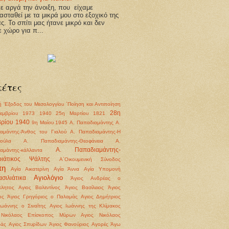
 αργά την άνοιξη, που είχαμε
ασταθεί με τα μικρά μου στο εξοχικό της
άς. Το σπίτι μας ήτανε μικρό και δεν
ε χώρο για π...
κέτες
ή
'Εξοδος του Μεσολογγίου
΄Ποίηση και Αντιποίηση
28η
εμβρίου 1973
1940
25η Μαρτίου 1821
ρίου 1940
9η Μαίου 1945
Α. Παπαδιαμάντης
Α.
αμάντης-Άνθος του Γιαλού
Α. Παπαδιαμάντης-Η
ούλα
Α. Παπαδιαμάντης-Θεοφάνεια
Α.
Α. Παπαδιαμάντης-
αμάντης-κάλλαντα
ριάτικος Ψάλτης
Α΄Οικουμενική Σύνοδος
πη
Αγία Αικατερίνη
Αγία Άννα
Αγία Υπομονή
Αγιολόγιο
σιλιάτικα
Άγιος Ανδρέας ο
λητος
Αγιος Βαλεντίνος
Άγιος Βασίλειος
Άγιος
ος
Άγιος Γρηγόριος ο Παλαμάς
Αγιος Δημήτριος
Ιωάννης ο Σιναΐτης
Αγιος Ιωάννης της Κλίμακος
 Νικόλαος Επίσκοπος Μύρων
Αγιος Νικόλαος
βάς
Αγιος Σπυρίδων
Άγιος Φανούριος
Αγορές
Άγω