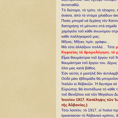
ἀντισταθῶ.
Τὸ δεύτερο, τὸ τρίτο, τὸ τέταρτο,
ἀνάσα, ἀπὸ τὸ στόμα χιλιάδων ἀ
Ποιός μπορεῖ νά ξεχάσῃ τόν Κατσ
διατηρήσῃ τό μέτωπο στά σημεῖα 
χαμόγελο τοῦ κάθε ἀνωνύμου στ
κάθε παλληκαριοῦ μας;
Μῆνες; Μῆνες πρίν, γράφω…
Μὰ τότε ἀλλάζουν πολλά… Τότε
μ
Κηφισίας τό δρομολόγησε, τό μ
Εἶμαι θαυμάστρια τοῦ ἔργου τοῦ Με
θαυμάστρια τοῦ ἔργου του. Δίχως 
ὅλοι μας κατὰ βάθος.
Ἐὰν αὐτὸς ὁ μεσήλιξ δὲν ἀντιλαμβ
Οὐδὲ μίαν ἑβδομάδα θὰ μποροῦσα
Ἰταλῶν κι Ἀλβανῶν. Ἡ δευτέρα σὲ
Εὑρώπης θὰ ἰσοπέδωνε τὸ κάθε τὶ
τοῦ Βενιζέλου καὶ τῶν Μεγάλων Δ
Ἰουνίου 1917. Κατάληψις τῶν Ἰ
τῆς Ἀλβανίας.)
Τότε λοιπόν, τὸ 1917, οἱ Ἰταλοὶ 
ἐγκαινίασαν τὸ Ἀλβανικὸ κράτος, 