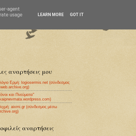
user-agent
erate usage
LEARN MORE
GOT IT
ες αναρτήσεις μου
Λόγιο Ερμή: logiosermis.net (σύνδεσμος
web.archive.org)
Τόνοι και Πνεύματα"
ikaipnevmata.wordpress.com)
Αιχμή: aixmi.gr (σύνδεσμος μέσω
rchive.org)
οφιλείς αναρτήσεις