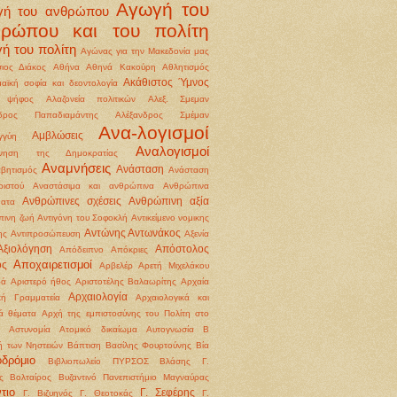
Αγωγή του
γή του ανθρώπου
θρώπου και του πολίτη
ή του πολίτη
Αγώνας για την Μακεδονία μας
ιος Διάκος
Αθήνα
Αθηνά Κακούρη
Αθλητισμός
Ακάθιστος Ύμνος
αϊκή σοφία και δεοντολογία
 ψήφος
Αλαζονεία πολιτικών
Αλεξ. Σμεμαν
νδρος Παπαδιαμάντης
Αλέξανδρος Σμέμαν
Ανα-λογισμοί
Αμβλώσεις
γγύη
Αναλογισμοί
ννηση της Δημοκρατίας
Αναμνήσεις
Ανάσταση
βητισμός
Ανάσταση
ιστού
Αναστάσιμα και ανθρώπινα
Ανθρώπινα
Ανθρώπινες σχέσεις
Ανθρώπινη αξία
ματα
ινη ζωή
Αντιγόνη του Σοφοκλή
Αντικείμενο νομικης
Αντώνης Αντωνάκος
ης
Αντιπροσώπευση
Αξενία
Αξιολόγηση
Απόστολος
Απόδειπνο
Απόκριες
Αποχαιρετισμοί
ος
Αρβελέρ
Αρετή Μιχελάκου
ρά
Αριστερό ήθος
Αριστοτέλης Βαλαωρίτης
Αρχαία
Αρχαιολογία
κή Γραμματεία
Αρχαιολογικά και
κά θέματα
Αρχή της εμπιστοσύνης του Πολίτη στο
Αστυνομία
Ατομικό δικαίωμα
Αυτογνωσία
Β
ή των Νηστειών
Βάπτιση
Βασίλης Φουρτούνης
Βία
οδρόμιο
Βιβλιοπωλείο ΠΥΡΣΟΣ
Βλάσης Γ.
ς
Βολταίρος
Βυζαντινό Πανεπιστήμιο Μαγναύρας
τιο
Γ. Σεφέρης
Γ. Βιζυηνός
Γ. Θεοτοκάς
Γ.