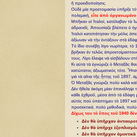
ἤ προειδοποίησις.
Οὐδὲ μία προετοιμασία ὑπῆρξε τότ
πολεμική,
εἶτε ἀπὸ ὀργανωμένο 
Μπῆκαν οἱ Ἰταλοί, κατέλαβαν τὰ Ἰ
ἀδρανεῖς. Ἀπουσίαζε βλέπετε ὁ ἠγέ
Ἰταλοὶ κατεπάτησαν τὴν μόλις ἀπ
ἀξίωναν νὰ τὴν ἐντάξουν στὰ ἐδάφ
Τὸ ἴδιο συνέβῃ λίγο νωρίτερα, τὸ
βρῆκαν ἐν τελῶς ἀπροετοίμαστου
τους. Λίγο ἔλειψε νὰ εἰσβάλουν στ
Κι αὐτὰ τὰ ἐγνώριζε ὁ Μεταξᾶς θα
κατώτατος ἀξιωματικὸς τότε. Ἦταν
γιὰ τὰ αἴτια τῆς ἧττης τοῦ 1897,
Ὁ Μεταξᾶς γνώριζε πολὺ καλὰ καὶ
Δὲν ἤθελε ἀκόμη μίαν ἐπανάληψι 
κάθε ἐχθροῦ, μέσα ἀπὸ τὰ ἐδάφη 
αὐτὲς ποὺ ὑπέστημεν τὸ 1897 καὶ
προσεκτικά, πολὺ μεθοδικά, πολὺ
Δίχως του τὸ ἔπος τοῦ 1940 δὲ
Δὲν θὰ ὑπῆρχαν ἀντιαερο
Δὲν θὰ ὑπῆρχε ἐξοπλισμό
Δὲν θὰ ὑπῆρχαν ἀμυντικὰ 