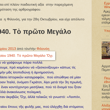
Ερρ
ει επί πλέον παιδευτική αξία στην παρεχόμενη
Win
πρόταση της αρθρογράφου.
Αμερι
ερευν
τόλμη
α η Φιλονόη, για την 28η Οκτωβρίου, και είχε απόλυτο
ετόλμ
940. Τὸ πρῶτο Μεγάλο
Υπο
...
ρίου 2013
ἀπὸ τὸν/τὴν
Φιλονόη
με νὰ γράψουμε πάρα πολλά.
Αρχισ
υμε, πρὸ κειμένου νὰ «ξεσκονίζουμε» κάπως τὶς
Πεμπ
ὰ μὴν μᾶς ἰσοπεδώνῃ ἡ ἀμνημοσύνη.
βάσει ἱστορικῶν καταγραφῶν, ποὺ εἰπώθηκε σὲ μίαν
Παγ
έθν
ιον Ἰταλό, ὀνόματι Γκράτσι, λίγο μετὰ τὴν 3η πρωϊνή,
11η Σ
 ἕναν κοντόχοντρο μεσήλικα, ποὺ τὸ ὄνομά του ἦταν
Καταλ
ἀλλὰ ἀνακοίνωσις πολεμική.
ταυτό
αν ἀκριβῶς Ὄχι, ἀλλὰ τελικῶς τὸ γνωστό: «Λοιπόν,
ανθρω
Αλέξ
αίου ἔπους τῆς φυλῆς μας, ποὺ ἐλέγχθῃ διὰ στόματος
ιστορ