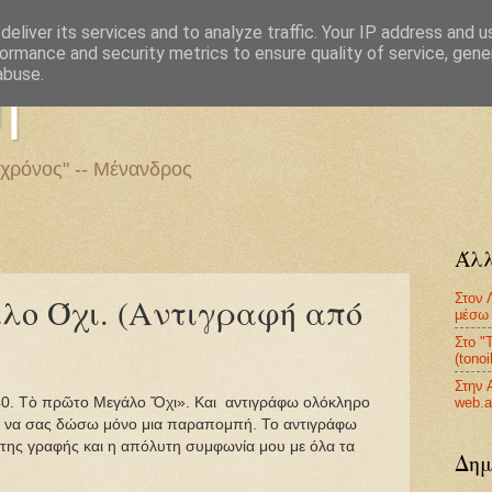
eliver its services and to analyze traffic. Your IP address and 
ormance and security metrics to ensure quality of service, gen
η
abuse.
 χρόνος" -- Μένανδρος
Άλλ
Στον 
λο Όχι. (Αντιγραφή από
μέσω 
Στο "
(tono
Στην 
web.a
40. Τὸ πρῶτο Μεγάλο Ὄχι». Και αντιγράφω ολόκληρο
ακό να σας δώσω μόνο μια παραπομπή. Το αντιγράφω
α της γραφής και η απόλυτη συμφωνία μου με όλα τα
Δημ