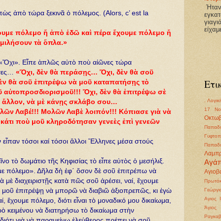
Ήτανε
ὼς ἀπὸ τώρα ξεκινᾶ ὁ πόλεμος. (Alors, c’ est la
εγκατ
γιαγι
είχαμ
ουμε πόλεμο ἤ ἀπὸ ἐδῶ καὶ πέρα ἔχουμε πόλεμο ἤ
ὁμιλήσουν τὰ ὅπλα.»
 «Ὄχι». Εἶπε ἁπλῶς αὐτὸ ποὺ αἰῶνες τώρα
νες…
«Ὄχι, δὲν θὰ περάσῃς… Ὄχι, δὲν θὰ σοῦ
Ετι
ὲν θὰ σοῦ ἐπιτρέψω νὰ μοῦ καταπατήσῃς τὸ
οῦ αὐτοπροσδιορισμοῦ!!! Ὄχι, δὲν θὰ ἐπιτρέψω σὲ
. Λογικ
ε ἄλλον, νὰ μὲ κάνῃς σκλάβο σου…
17 Νο
λῶν Λαβέ!!! Μολῶν Λαβὲ λοιπόν!!! Κόπιασε γιὰ νὰ
Οκτωβ
 κάτι ποὺ μοῦ κληροδότησαν γενεὲς ἐπὶ γενεῶν
Παπαδι
Γυφτοπ
ν εἶπαν τόσοι καί τόσοι ἄλλοι Ἕλληνες μέσα στούς
Παπαδι
Λαμπ
ῖνο τὸ δωμάτιο τῆς Κηφισίας τὸ εἶπε αὐτὸς ὁ μεσήλιξ.
Αγά
με πόλεμο». Δῆλα δὴ ἐφ΄ ὅσον δὲ σοῦ ἐπιτρέπω νὰ
Αγιοβα
 μὲ διαχειριστῇς κατὰ πῶς σοῦ ἀρέσει, ναί, ἔχουμε
Πρωτόκ
ὰ μοῦ ἐπιτρέψῃ νὰ μπορῶ νὰ διαβιῶ ἀξιοπρεπῶς, κι ἐγὼ
Γεώργι
Αγιος 
ί, ἔχουμε πόλεμο, διότι εἶναι τὸ μοναδικό μου δικαίωμα,
Άγιος
ρὸ κειμένου νὰ διατηρήσω τὸ δικαίωμα στὴν
Ραγκα
 διότι γιὰ νὰ παραμείνω ἐλεύθερος πρέπει νὰ σοῦ