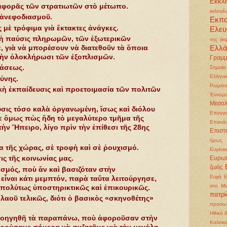
Εκκλη
ταφορᾶς τῶν στρατιωτῶν στὸ μέτωπο.
εκλογέ
 ἀνεφοδιασμοῦ.
Εκπ
μὲ τρόφιμα γιὰ ἔκτακτες ἀνάγκες.
Ελευ
 ἡ παύσις πληρωμῶν, τῶν ἐξωτερικῶν
της έκ
Ελλ
 γιὰ νὰ μπορέσουν νὰ διατεθοῦν τὰ ὅποια
τὴν ὁλοκλήρωσι τῶν ἐξοπλισμῶν.
Γραμμ
ράσεως.
Σημαία
Ελληνι
ύνης.
Ρωμιοσ
ὴ ἐκπαίδευσις καὶ προετοιμασία τῶν πολιτῶν
Έννομα
Μεσολ
σις τόσο καλὰ ὀργανωμένη, ἴσως καὶ διόλου
Επαγγε
ε ὅμως πὼς ἤδη τὸ μεγαλύτερο τμῆμα τῆς
Επανά
ὴν Ἤπειρο, λίγο πρὶν τὴν ἐπίθεσι τῆς 28ης
Επιστ
ήρως
α τῆς χώρας, σὲ τροφὴ καὶ σὲ ῥουχισμό.
Ευγένει
ς τῆς κοινωνίας μας.
Ευρωπ
ζωής
σμός, ποὺ ἄν καὶ βασιζόταν στὴν
Ευχή
Ε
ναι κάτι μεμπτόν, παρὰ ταὔτα λειτούργησε,
στο Μα
 ἀπολύτως ὑποστηρικτικῶς καὶ ἐπικουρικῶς.
πατρ
λαοῦ τελικῶς, διότι ὁ βασικὸς «σκηνοθέτης»
προσωπ
Ηθικό 
 προηγηθῆ τὰ παραπάνω, ποὺ ἀφοροῦσαν στὴν
Κολοκ