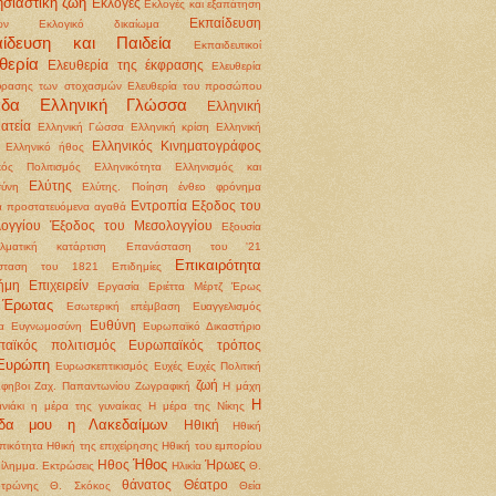
σιαστική ζωή
Εκλογές
Εκλογές και εξαπάτηση
Εκπαίδευση
ων
Εκλογικό δικαίωμα
αίδευση και Παιδεία
Εκπαιδευτικοί
θερία
Ελευθερία της έκφρασης
Ελευθερία
φρασης των στοχασμών
Ελευθερία του προσώπου
άδα
Ελληνική Γλώσσα
Ελληνική
ατεία
Ελληνική Γώσσα
Ελληνική κρίση
Ελληνική
Ελληνικός Κινηματογράφος
Ελληνικό ήθος
κός Πολιτισμός
Ελληνικότητα
Ελληνισμός και
Ελύτης
ύνη
Ελύτης. Ποίηση
ένθεο φρόνημα
Εντροπία
Εξοδος του
 προστατευόμενα αγαθά
ογγίου
Έξοδος του Μεσολογγίου
Εξουσία
λματική κατάρτιση
Επανάσταση του '21
Επικαιρότητα
σταση του 1821
Επιδημίες
ήμη
Επιχειρείν
Εργασία
Εριέττα Μέρτζ
Έρως
Έρωτας
Εσωτερική επέμβαση
Ευαγγελισμός
Ευθύνη
α
Ευγνωμοσύνη
Ευρωπαϊκό Δικαστήριο
αϊκός πολιτισμός
Ευρωπαϊκός τρόπος
Ευρώπη
Ευρωσκεπτικισμός
Ευχές
Ευχές Πολιτική
ζωή
φηβοι
Ζαχ. Παπαντωνίου
Ζωγραφική
Η μάχη
Η
νιάκι
η μέρα της γυναίκας
Η μέρα της Νίκης
ίδα μου η Λακεδαίμων
Ηθική
Ηθική
ικότητα
Ηθική της επιχείρησης Ηθική του εμπορίου
Ήθος
Ηθος
Ήρωες
δίλημμα. Εκτρώσεις
Ηλικία
Θ.
θάνατος
Θέατρο
οτρώνης
Θ. Σκόκος
Θεία