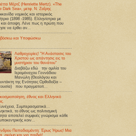
ιέττα Μέρτζ (Henriette Mertz). «The
e Dark Sea», μετφ. Ν. Ζαΐρης
κανίδα νομικός και ιστορικός
ήτρια (1898 -1985). Ελληνίστρια με
 και άποψη. Λένε πως η πρώτη που
ησε να έρθει αν...
βόσκω και Υποφώσκω
Λαθροχειρίες! "Η Ανάστασις του
Χριστού ως απάντησις εις το
μυστήριον του θανάτου"
Διαβάζω εδώ την ομιλία του
Ιερομόναχου Γεννάδιου
Μανώλη (Θεολόγου και
υντάκτη της Ενότητας Ορθοδοξία –
τουσία) που πραγματοπ...
κοσμιοποίηση, έθνος και Ελληνικό
ος.
υνέχεια, Συμπερασματικά...
ηκτικά, το έθνος ως πολιτισμική
τητα αποτελεί συμφυές γνώρισμα κάθε
ποκεντρικής κοιν...
ανδρου Παπαδιαμάντη: Έρως Ήρως! Μια
ία, ακόμη και για παιδιά!