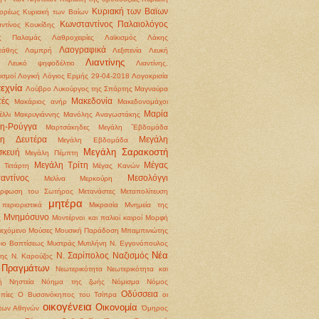
Κυριακή των Βαϊων
ορέως
Κυριακή των Βαίων
Κωνσταντίνος Παλαιολόγος
ντίνος Κουκίδης
ς Παλαμάς
Λαθροχειρίες
Λαϊκισμός
Λάκης
Λαογραφικά
τάθης
Λαμπρή
Λεξιπενία
Λευκή
Λιαντίνης
Λευκό ψηφοδέλτιο
Λιαντίνης.
ισμοί
Λογική
Λόγιος Ερμής 29-04-2018
Λογοκρισία
εχνία
Λούβρο
Λυκούργος της Σπάρτης
Μαγναύρα
ές
Μακεδονία
Μακάριος ανήρ
Μακεδονομάχοι
Μαρία
έλλι
Μακρυγιάννης
Μανόλης Αναγωστάκης
η-Ρούγγα
Μαρτσάκηδες
Μεγάλη ΅Εβδομάδα
λη Δευτέρα
Μεγάλη
Μεγάλη Εβδομάδα
Μεγάλη Σαρακοστή
σκευή
Μεγάλη Πέμπτη
Μεγάλη Τρίτη
Μέγας
 Τετάρτη
Μέγας Κανών
αντίνος
Μεσολόγγι
Μελίνα Μερκούρη
όρφωση του Σωτήρος
Μετανάστες
Μεταπολίτευση
μητέρα
περιοριστικά
Μικρασία
Μνημεία της
Μνημόσυνο
ς
Μοντέρνοι και παλιοί καιροί
Μορφή
ιεχόμενο
Μούσες
Μουσική Παράδοση
Μπαμπινιώτης
ιο Βαπτίσεως
Μυστράς
Μυτιλήνη
Ν. Εγγονόπουλος
Νέα
Ν. Σαρίπολος
Ναζισμός
ρης
Ν. Καρούζος
 Πραγμάτων
Νεωτερικότητα
Νεωτερικότητα και
ή
Νηστεία
Νόημα της ζωής
Νόμισμα
Νόμος
Οδύσσεια
πίες
Ο Βυσσινόκηπος του Τσίπρα
οι
οικογένεια
Οικονομία
 των Αθηνών
Όμηρος