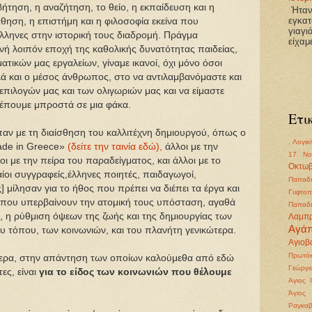
ήτηση, η αναζήτηση, το θείο, η εκπαίδευση και η
Ήτανε
εγκατ
θηση, η επιστήμη και η φιλοσοφία εκείνα που
γιαγι
ληνες στην ιστορική τους διαδρομή. Πράγμα
είχαμ
νή λοιπόν εποχή της καθολικής δυνατότητας παιδείας,
ικών μας εργαλείων, γίναμε ικανοί, όχι μόνο όσοι
λλά και ο μέσος άνθρωπος, στο να αντιλαμβανόμαστε και
 επιλογών μας και των ολιγωριών μας και να είμαστε
λέπουμε μπροστά σε μια φάκα.
Ετι
ίπαν με τη διαίσθηση του καλλιτέχνη δημιουργού, όπως ο
. Λογικ
ade in Greece»
(δείτε την ταινία εδώ),
άλλοι με την
17 Νο
ι με την πείρα του παραδείγματος, και άλλοι με το
Οκτωβ
ίοι συγγραφείς,έλληνες ποιητές, παιδαγωγοί,
Παπαδι
 μίλησαν για το ήθος που πρέπει να διέπει τα έργα και
Γυφτοπ
ά που υπερβαίνουν την ατομική τους υπόσταση, αγαθά
Παπαδι
 η ρύθμιση όψεων της ζωής και της δημιουργίας των
Λαμπ
Αγά
υ τόπου, των κοινωνιών, και του πλανήτη γενικώτερα.
Αγιοβα
Πρωτόκ
ερα, στην απάντηση των οποίων καλούμεθα από εδώ
Γεώργι
ες, είναι
για το είδος των κοινωνιών που θέλουμε
Αγιος 
Άγιος
Ραγκα