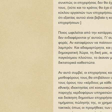
συνεπώς οι επιχειρήσεις δεν θα 
τους, (ούτε και το κράτος θα έχει
κύκλου εργασιών των επιχειρήσεων
ότι εξαιτίας αυτού είναι βεβαία η
επιχειρήσεων.]
Ποιος ωφελείται από την κατάρρε
δεν ενδιαφέρονται γι’ αυτούς. Γι’ 
φορές. Αν καταφέρουν να πείσουν 
λαμπρόν. Και αδιαμαρτύρητα, και μ
δημοκρατική Χώρα, τη δική μας, ε
παγκόσμιου πλούτου, το έκαναν μ
δικτατορικά καθεστώτα.
Αν αυτό συμβεί, οι επιχειρήσεις και
μισθοφόρους τους,θα επιβάλουν ως
τους όρους του «κέρδους με κάθε
εθνικής ιδιοκτησίας επί κοινωνικ
παροχής κερδοφόρων υπηρεσιών (λ
και διοίκηση δημοσίων επιχειρήσε
τιμήματος πώλησής της, οι χρηματι
τακτικές όπως οι προμήθειες των 