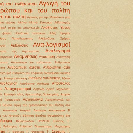
Αγωγή του
γή του ανθρώπου
θρώπου και του πολίτη
ή του πολίτη
Αγώνας για την Μακεδονία μας
ιος Διάκος
Αθήνα
Αθηνά Κακούρη
Αθλητισμός
Ακάθιστος Ύμνος
αϊκή σοφία και δεοντολογία
 ψήφος
Αλαζονεία πολιτικών
Αλεξ. Σμεμαν
νδρος Παπαδιαμάντης
Αλέξανδρος Σμέμαν
Ανα-λογισμοί
Αμβλώσεις
γγύη
Αναλογισμοί
ννηση της Δημοκρατίας
Αναμνήσεις
Ανάσταση
βητισμός
Ανάσταση
ιστού
Αναστάσιμα και ανθρώπινα
Ανθρώπινα
Ανθρώπινες σχέσεις
Ανθρώπινη αξία
ματα
ινη ζωή
Αντιγόνη του Σοφοκλή
Αντικείμενο νομικης
Αντώνης Αντωνάκος
ης
Αντιπροσώπευση
Αξενία
Αξιολόγηση
Απόστολος
Απόδειπνο
Απόκριες
Αποχαιρετισμοί
ος
Αρβελέρ
Αρετή Μιχελάκου
ρά
Αριστερό ήθος
Αριστοτέλης Βαλαωρίτης
Αρχαία
Αρχαιολογία
κή Γραμματεία
Αρχαιολογικά και
κά θέματα
Αρχή της εμπιστοσύνης του Πολίτη στο
Αστυνομία
Ατομικό δικαίωμα
Αυτογνωσία
Β
ή των Νηστειών
Βάπτιση
Βασίλης Φουρτούνης
Βία
οδρόμιο
Βιβλιοπωλείο ΠΥΡΣΟΣ
Βλάσης Γ.
ς
Βολταίρος
Βυζαντινό Πανεπιστήμιο Μαγναύρας
τιο
Γ. Σεφέρης
Γ. Βιζυηνός
Γ. Θεοτοκάς
Γ.