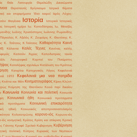
ία
Θεία Λειτουργία
Θεμελιώδη Δικαιώματα
νεια
Θεραπευτές
θρήσκευμα
Ιατρικά θέματα
γική και επιχειρήματα
Ίδιοι καιροί
Ιερός Λόχος-
Ιστορία
σάνι
Ιθαγένεια
Ιστορικά
Ιστορικές
ες
Ιστορική ημέρα
Ιω. Καποδίστριας
Ιω. Μεταξάς
μανίδης
Ιωάνης Χρυσόστομος
Ιωάννης Ρωμανίδης
Πάγκαλος
Κ. Αξελός
Κ. Ζουράρις
Κ. Θεοτόκης
Κ.
Καθαριότητα
Καινή
άς
Κ. Τσάτσος
Κ.Τσάτσος
κη
Καλές Τέχνες
Κάλαντα
Κανόνες καλής
ιφοράς
Καπετάν Άγρας
Καποδιστριας ταινία
βάλι. Λαογραφικά
Καρποί του Πνεύματος
ήψεις
Καταλήψεις σχολείων
Κατάλυση του Κράτους
ρηση
Κατερίνα
Κατηχητικός Λόγος
Κεφαλονιά
Κεφαλονιά μια νεα πατρίδα
ονιά 1953
Κινηματογράφος
ς
Κινέττα και Μάτι
Κίρκη
Κλώντ-
τρώς
Κοίμηση της Θεοτόκου
Κοινό περί δικαίου
Κοινωνία
Κοινωνία και πολιτική
α
Κοινωνία
Κοινωνικά ήθη
ψη
Κοινωνικά προταγματα
Κοινωνική επικαιρότητα
νικά προτάγματα
νική ηθική
Κοινωνικός αποπροσανατολισμός
κορονο-ιός
ικότητα
Κολοκοτρώνης
Κορωνο-ιός
-ϊός
κοσμητική
Κράτος
Κρίση και επίκριση
Κριτική
Κυβέρνηση
ς Γιάννης
Κρυφό Σχολειό
Κυβερνηση
ητική πολιτική
Κύπρος
Κυριακές των Νηστειών
ή Γ' των Νηστειών
Κυριακή της ορθοδοξίας
Κυριακή