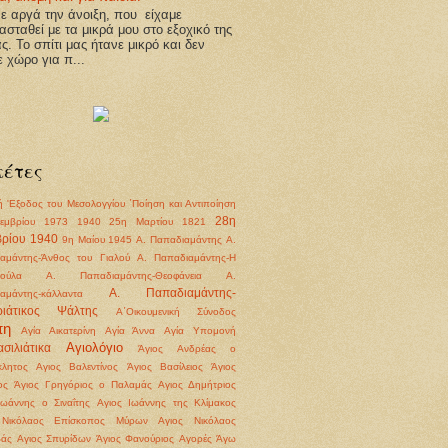
 αργά την άνοιξη, που είχαμε
ασταθεί με τα μικρά μου στο εξοχικό της
άς. Το σπίτι μας ήτανε μικρό και δεν
ε χώρο για π...
κέτες
ή
'Εξοδος του Μεσολογγίου
΄Ποίηση και Αντιποίηση
28η
εμβρίου 1973
1940
25η Μαρτίου 1821
ρίου 1940
9η Μαίου 1945
Α. Παπαδιαμάντης
Α.
αμάντης-Άνθος του Γιαλού
Α. Παπαδιαμάντης-Η
ούλα
Α. Παπαδιαμάντης-Θεοφάνεια
Α.
Α. Παπαδιαμάντης-
αμάντης-κάλλαντα
ριάτικος Ψάλτης
Α΄Οικουμενική Σύνοδος
πη
Αγία Αικατερίνη
Αγία Άννα
Αγία Υπομονή
Αγιολόγιο
σιλιάτικα
Άγιος Ανδρέας ο
λητος
Αγιος Βαλεντίνος
Άγιος Βασίλειος
Άγιος
ος
Άγιος Γρηγόριος ο Παλαμάς
Αγιος Δημήτριος
Ιωάννης ο Σιναΐτης
Αγιος Ιωάννης της Κλίμακος
 Νικόλαος Επίσκοπος Μύρων
Αγιος Νικόλαος
βάς
Αγιος Σπυρίδων
Άγιος Φανούριος
Αγορές
Άγω