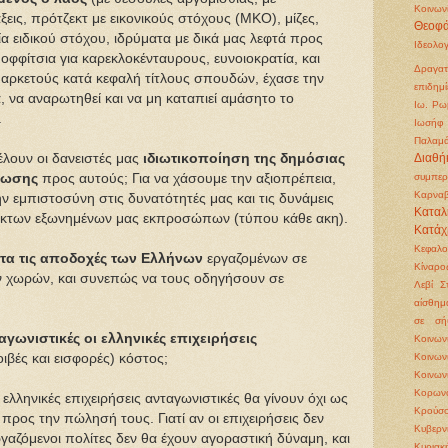
Κοινων
εις, πρότζεκτ με εικονικούς στόχους (ΜΚΟ), μίζες,
Θεοφά
α ειδικού στόχου, ιδρύματα με δικά μας λεφτά προς
Ιδεολο
οφφίτσια για καρεκλοκένταυρους, ευνοιοκρατία, και
Δραγατ
 αρκετούς κατά κεφαλή τίτλους σπουδών, έχασε την
επιδημί
ά, να αναρωτηθεί και να μη καταπιεί αμάσητο το
Ιω. Ρω
.
Ιωσήφ 
Παλαμ
έλουν οι δανειστές μας
ιδιωτικοποίηση της δημόσιας
Διαθή
φωσης
προς αυτούς; Για να χάσουμε την αξιοπρέπεια,
συμπερ
Καρνα
ην εμπιστοσύνη στις δυνατότητές μας και τις δυνάμεις
Καταλ
ρκτων εξωνημένων μας εκπροσώπων (τύπου κάθε ακη).
Κατάχ
Κεφαλ
τα τις αποδοχές των Ελλήνων
εργαζομένων σε
Κίναρο
 χωρών, και συνεπώς να τους οδηγήσουν σε
Λεβί Σ
αίσθημ
σε σή
αγωνιστικές οι ελληνικές επιχειρήσεις
Κοινω
ιβές και εισφορές) κόστος;
Κοινω
Κοινων
Κορωνο
ι ελληνικές επιχειρήσεις ανταγωνιστικές θα γίνουν όχι ως
Κρούσο
προς την πώλησή τους. Γιατί αν οι επιχειρήσεις δεν
Κυβερν
ργαζόμενοι πολίτες δεν θα έχουν αγοραστική δύναμη, και
Κυριακ