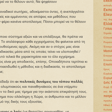
Εκκλη
εί να το θέλουν αυτό; Να ψηφίσουν
εκλογέ
Εκπ
ναδικοί σωτήρες, αδοκίμαστοι όντες, ή ανεπάγγελτοι
Ελευ
ανείς και εμμένοντες σε απόψεις και μεθόδους που
της έκ
ν φέρει κανένα αποτέλεσμα; Πόσοι μπορεί να το θέλουν
Ελλ
Γραμμ
Σημαία
όποιο σύστημα αξιών και να επιλέξουμε, θα πρέπει να
Ελληνι
ς. Το ατελέσφορο κάθε εγχειρήματος θα φαίνεται από τη
Ρωμιοσ
υθούμενες αρχές. Ακόμη και αν ο στόχος μας είναι
Έννομα
Μεσολ
αδικασίες μέσα από τις οποίες τείνει να υλοποιηθεί /
Επαγγε
υτό τελικά θα χαρακτηρίσει και το όλο εγχείρημα.
Επανά
ς είναι μη αποδεκτός, επίσης. Οποιαδήποτε τερτίπια κι
Επιστ
τιασιδωθεί η μέθοδος και η διαδικασία, το αποτέλεσμα
ήρως
με;
Ευγένει
Ευρωπ
έδειξε ότι
οι πολιτικές δυνάμεις του τόπου πολλές
ζωής
 ολυμπιακούς και παναθηναϊκούς σε ένα ντέρμπυ
Ευχή
Ε
ν το δικό μας τίμημα για την εκάστοτε επικράτησή τους.
στο Μα
πατρ
μημα που ολόκληρη η Χώρα, οι άνθρωποι και το μέλλον
προσωπ
ό της δικής τους εξουσίας.
Ηθικό 
Κολοκ
μενος ο λαός
(με θεσούλες αργομισθίας, με