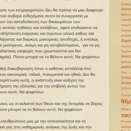
Σουρής
γέννη
ση των επιχειρηματιών; Δεν θα πρέπει να μας διαφεύγει
Μπόνο
μονεί σοβαρό ενδεχόμενο αυτοί σε συνεργασία με
Ιωαννί
ουν την καταδολίευση των δικαιωμάτων των
παραπ
 αυτούς ηλίθιους και σκλάβους, αφού επιδιώκουν να
Παλαμ
ταλήστευση ενέργειας και πρώτων υλών) καθώς και
Δάσκαλ
λάχιστες και διαρκώς μειούμενες αποδοχές, ή εντελώς
Δημα
 μειούμενες, ακόμη και μη καταβαλλόμενες, για να μη
Δημοκρ
φαλιστικές εισφορές που χρωστούνται και δεν
δημόσι
αμεία). Πόσοι μπορεί να το θέλουν αυτό; Να ψηφίσουν
δεοντ
Διδασκ
Διεθν
αϊκή διακυβέρνηση όπου ο καθένας εστιάζεται στις
Δίκη 
του οικονομικά, ταξικά, πνευματικά και ηθικά; Δεν θα
Σολω
 περίπτωση αυτή, η ανάπτυξη είναι αύξηση της
Διωγμ
ήρηση της εξουσίας για την επιβολή αυτού του
Δοξολο
λουν αυτό; Να ψηφίσουν
Εγκώμ
θέμ
υς ως οι εκλεκτοί των Θεών και της Ιστορίας σε βάρος
οι μπορεί να το θέλουν αυτό; Να ψηφίσουν
Εθνικ
ταυ
συνανθρώπους μας με την επιπολαιότητα και τη
Ελληνι
ειά μας στις καθημερινές ανάγκες της ζωής και την
εξετάσε