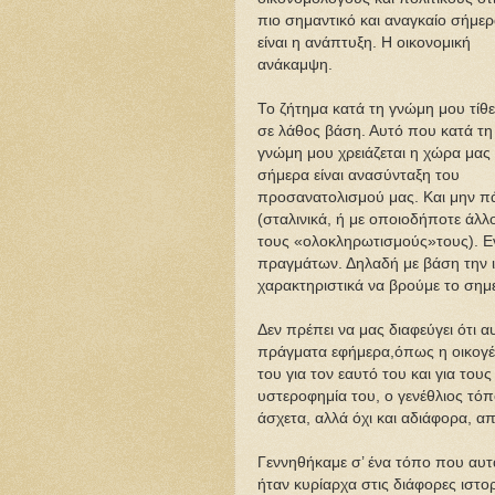
πιο σημαντικό και αναγκαίο σήμε
είναι η ανάπτυξη. Η οικονομική
ανάκαμψη.
Το ζήτημα κατά τη γνώμη μου τίθε
σε λάθος βάση. Αυτό που κατά τη
γνώμη μου χρειάζεται η χώρα μας
σήμερα είναι ανασύνταξη του
προσανατολισμού μας. Και μην πά
(σταλινικά, ή με οποιοδήποτε άλλ
τους «ολοκληρωτισμούς»τους). Ε
πραγμάτων. Δηλαδή με βάση την ι
χαρακτηριστικά να βρούμε το σημε
Δεν πρέπει να μας διαφεύγει ότι α
πράγματα εφήμερα,όπως η οικογένει
του για τον εαυτό του και για του
υστεροφημία του, ο γενέθλιος τόπ
άσχετα, αλλά όχι και αδιάφορα, α
Γεννηθήκαμε σ’ ένα τόπο που αυτά
ήταν κυρίαρχα στις διάφορες ιστ