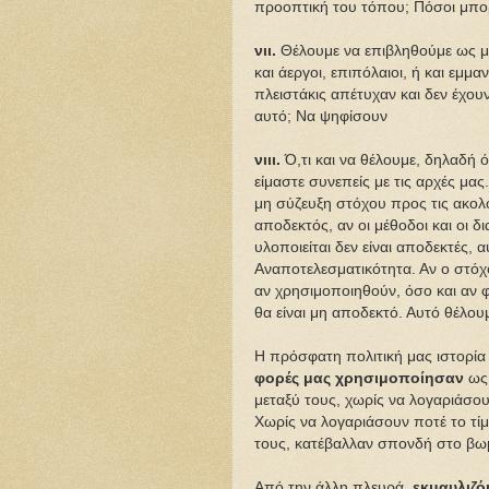
προοπτική του τόπου; Πόσοι μπορ
νιι.
Θέλουμε να επιβληθούμε ως μο
και άεργοι, επιπόλαιοι, ή και εμμ
πλειστάκις απέτυχαν και δεν έχου
αυτό; Να ψηφίσουν
νιιι.
Ό,τι και να θέλουμε, δηλαδή 
είμαστε συνεπείς με τις αρχές μα
μη σύζευξη στόχου προς τις ακολο
αποδεκτός, αν οι μέθοδοι και οι δι
υλοποιείται δεν είναι αποδεκτές, α
Αναποτελεσματικότητα. Αν ο στόχο
αν χρησιμοποιηθούν, όσο και αν φ
θα είναι μη αποδεκτό. Αυτό θέλου
Η πρόσφατη πολιτική μας ιστορία 
φορές μας χρησιμοποίησαν
ως
μεταξύ τους, χωρίς να λογαριάσου
Χωρίς να λογαριάσουν ποτέ το τί
τους, κατέβαλλαν σπονδή στο βωμ
Από την άλλη πλευρά,
εκμαυλιζό