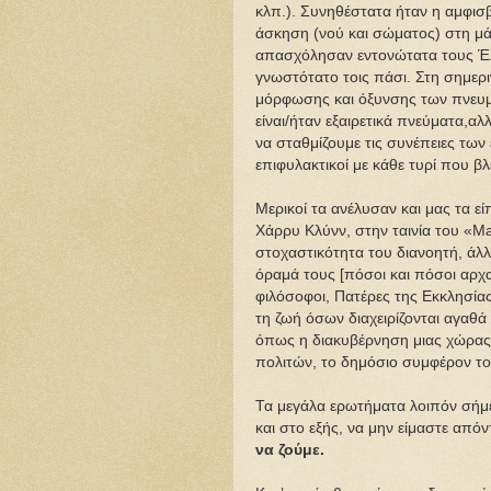
κλπ.). Συνηθέστατα ήταν η αμφισβ
άσκηση (νού και σώματος) στη μά
απασχόλησαν εντονώτατα τους Έλ
γνωστότατο τοις πάσι. Στη σημερι
μόρφωσης και όξυνσης των πνευματ
είναι/ήταν εξαιρετικά πνεύματα,α
να σταθμίζουμε τις συνέπειες των
επιφυλακτικοί με κάθε τυρί που β
Μερικοί τα ανέλυσαν και μας τα ε
Χάρρυ Κλύνν, στην ταινία του «M
στοχαστικότητα του διανοητή, άλλο
όραμά τους [πόσοι και πόσοι αρχα
φιλόσοφοι, Πατέρες της Εκκλησίας]
τη ζωή όσων διαχειρίζονται αγαθ
όπως η διακυβέρνηση μιας χώρας,
πολιτών, το δημόσιο συμφέρον το
Τα μεγάλα ερωτήματα λοιπόν σήμ
και στο εξής, να μην είμαστε απόντ
να ζούμε.