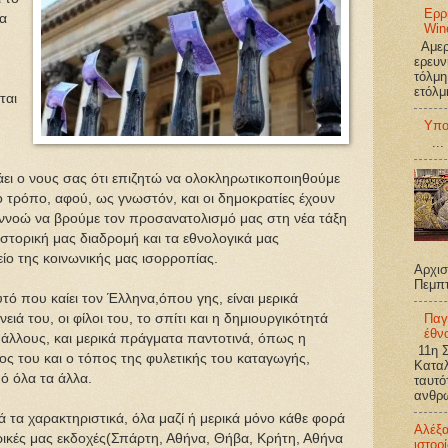
Ερρ
ρα
Win
Αμερι
ερευν
τόλμη
ετόλμ
ται
Υπο
...
ει ο νους σας ότι επιζητώ να ολοκληρωτικοποιηθούμε
ο τρόπο, αφού, ως γνωστόν, και οι δημοκρατίες έχουν
ννοώ να βρούμε τον προσανατολισμό μας στη νέα τάξη
στορική μας διαδρομή και τα εθνολογικά μας
ίο της κοινωνικής μας ισορροπίας.
Αρχισ
Πεμπ
υτό που καίει τον Έλληνα,όπου γης, είναι μερικά
Παγ
ά του, οι φίλοι του, το σπίτι και η δημιουργικότητά
έθν
ς άλλους, και μερικά πράγματα παντοτινά, όπως η
11η Σ
ος του και ο τόπος της φυλετικής του καταγωγής,
Καταλ
πό όλα τα άλλα.
ταυτό
ανθρω
 τα χαρακτηριστικά, όλα μαζί ή μερικά μόνο κάθε φορά
Αλέξ
ορικές μας εκδοχές(Σπάρτη, Αθήνα, Θήβα, Κρήτη, Αθήνα
ιστορ