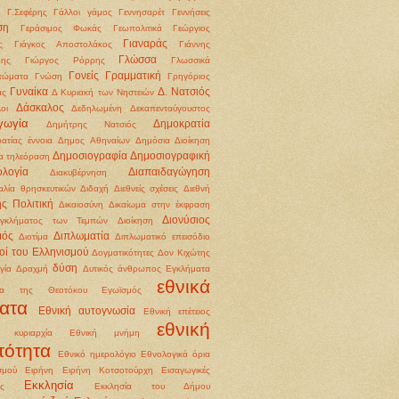
Γ.Σεφέρης
Γάλλοι
γάμος
Γεννησαρέτ
Γεννήσεις
ση
Γεράσιμος Φωκάς
Γεωπολιτικά
Γεώργιος
Γιαναράς
ς
Γιάγκος Αποστολάκος
Γιάννης
Γλώσσα
δης
Γιώργος Ρόρρης
Γλωσσικά
Γονείς
Γραμματική
τώματα
Γνώση
Γρηγόριος
Γυναίκα
Δ. Νατσιός
άς
Δ Κυριακή των Νηστειών
Δάσκαλος
οι
Δεδηλωμένη
Δεκαπενταύγουστος
γωγία
Δημοκρατία
Δημήτρης Νατσιός
ατίας έννοια
Δημος Αθηναίων
Δημόσια Διοίκηση
Δημοσιογραφία
Δημοσιογραφική
α τηλεόραση
ολογία
Διαπαιδαγώγηση
Διακυβέρνηση
αλία θρησκευτικών
Διδαχή
Διεθνείς σχέσεις
Διεθνή
ής Πολιτική
Δικαιοσύνη
Δικαίωμα στην έκφραση
Διονύσιος
εγκλήματος των Τεμπών
Διοίκηση
μός
Διπλωματία
Διοτίμα
Διπλωματικό επεισόδιο
οί του Ελληνισμού
Δογματικότητες
Δον Κιχώτης
δύση
γία
Δραχμή
Δυτικός άνθρωπος
Εγκλήματα
εθνικά
ια της Θεοτόκου
Εγωϊσμός
ατα
Εθνική αυτογνωσία
Εθνική επέτειος
εθνική
ή κυριαρχία
Εθνική μνήμη
τότητα
Εθνικό ημερολόγιο
Εθνολογικά όρια
σμού
Ειρήνη
Ειρήνη Κοτσοτούρχη
Εισαγωγικές
Εκκλησία
ις
Εκκλησία του Δήμου