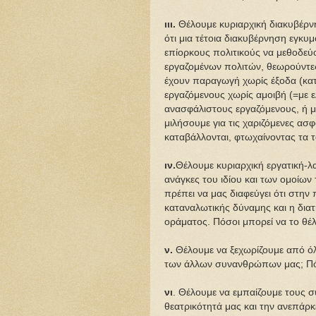
ιιι.
Θέλουμε κυριαρχική διακυβέρνη
ότι μια τέτοια διακυβέρνηση εγκυ
επίορκους πολιτικούς να μεθοδεύ
εργαζομένων πολιτών, θεωρούντες
έχουν παραγωγή χωρίς έξοδα (κα
εργαζόμενους χωρίς αμοιβή (=με ε
ανασφάλιστους εργαζόμενους, ή με
μιλήσουμε για τις χαριζόμενες ασ
καταβάλλονται, φτωχαίνοντας τα τ
ιν.
Θέλουμε κυριαρχική εργατική-λ
ανάγκες του ιδίου και των ομοίων 
πρέπει να μας διαφεύγει ότι στην
καταναλωτικής δύναμης και η διατ
οράματος. Πόσοι μπορεί να το θέ
ν.
Θέλουμε να ξεχωρίζουμε από όλο
των άλλων συνανθρώπων μας; Πόσ
νι
. Θέλουμε να εμπαίζουμε τους 
θεατρικότητά μας και την ανεπάρκ