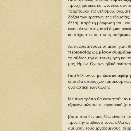
προσχηματικές και ψεύτικες συντάξ
τσαμπουκά ετσιθελισμού, σωματεί
δόξαν των εραστών της εξουσίας, 
άλλα), παρά τη μόρφωσή του, και
ευκαιρία να στοχαστεί δημιουργικ
κουτόχορτο που του προσέφεραν
Ας αναρωτηθούμε σήμερα, γιατί θ
περιουσίας ως μέσον συμμόρ
το σθένος,την αυτοεκτίμηση και τ
μας. Ημών. Όχι των ηθικά ανύπα
Γιατί θέλουν να
μειώσουν αφόρη
επίπεδα αποδοχών τριτοκοσμικών
ουσιαστική εξαθλίωση;
Με ποιο τρόπο θα καταστούν
αντ
εξοικονομώντας το εργασιακό (αμο
[Αυτό που δεν μας λένε είναι ότι ο
προς την επιβίωσή τους, αλλά ως 
αμείβουν τους εργαζόμενους, οι ε