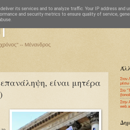
eliver its services and to analyze traffic. Your IP address and 
ormance and security metrics to ensure quality of service, gen
η
abuse.
 χρόνος" -- Μένανδρος
Άλλ
Στον 
 επανάληψη, είναι μητέρα
μέσω 
Στο "
)
(tono
Στην 
web.a
Δημ
 το