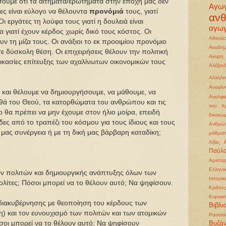
ίσουμε ότι τα αιτήματα/ερωτήματα στην εποχή μας δεν
Αγω
τες είναι εύλογο να θέλουντα
προνόμιά
τους, γιατί
αν
ι εργάτες τη λούφα τους γιατί η δουλειά είναι
αγωγ
ία γιατί έχουν κέρδος χωρίς δικό τους κόστος. Οι
Αθανάσ
χουν τη μίζα τους. Οι ανάξιοι το εκ προοιμίου προνόμιο
Ακαδημ
σε δύσκολη θέση. Οι επιχειρήσεις θέλουν την πολιτική
Ακυρη
δικασίες επίτευξης των αχαλίνωτων οικονομικών τους
Αλέξα
Αλληλε
Αναγέ
 και θέλουμε να δημιουργήσουμε, να μάθουμε, να
Αναλφα
θά του Θεού, τα κατορθώματα του ανθρώπου και τις
του Χρ
ο θα πρέπει να μην έχουμε στον ήλιο μοίρα, επειδή
δικαιώ
ίδες από το τραπέζι του κόσμου για τους ίδιους και τους
Ανθρώπ
ή μας συνέργεια ή με τη δική μας βάρβαρη καταδίκη;
ρύθμισ
Αξίες
Παύλ
Αριστε
Ελληνι
ν πολιτών και δημιουργικής ανάπτυξης όλων των
Ιστορι
ολίτες; Πόσοι μπορεί να το θέλουν αυτό; Να ψηφίσουν.
Κράτος
Κυριακ
 διακυβέρνησης με θεοποίηση του κέρδους των
Βιβλι
η) και τον ευνουχισμό των πολιτών και των ατομικών
Ρασσιά
όσοι μπορεί να το θέλουν αυτό; Να ψηφίσουν
Βυζάν