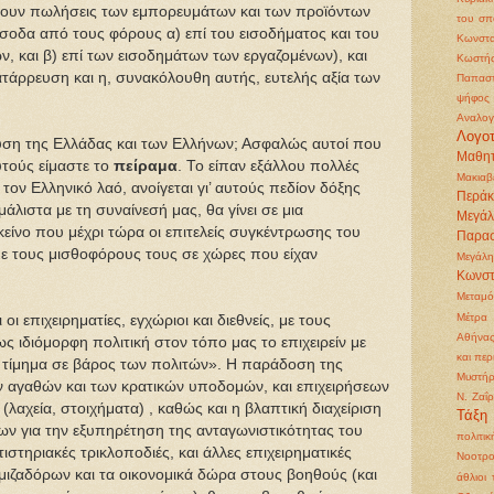
έχουν πωλήσεις των εμπορευμάτων και των προϊόντων
του σπ
 έσοδα από τους φόρους α) επί του εισοδήματος και του
Κωνστα
, και β) επί των εισοδημάτων των εργαζομένων), και
Κωστή
 κατάρρευση και η, συνακόλουθη αυτής, ευτελής αξία των
Παπασ
ψήφος
Αναλογ
Λογοτ
υση της Ελλάδας και των Ελλήνων; Ασφαλώς αυτοί που
Μαθητ
αυτούς είμαστε το
πείραμα
. Το είπαν εξάλλου πολλές
Μακιαβ
τον Ελληνικό λαό, ανοίγεται γι’ αυτούς πεδίον δόξης
Περάκ
άλιστα με τη συναίνεσή μας, θα γίνει σε μια
Μεγά
κείνο που μέχρι τώρα οι επιτελείς συγκέντρωσης του
Παρα
ε τους μισθοφόρους τους σε χώρες που είχαν
Μεγάλη
Κωνστ
Μεταμ
Μέτρα 
 οι επιχειρηματίες, εγχώριοι και διεθνείς, με τους
Αθήνα
 ιδιόμορφη πολιτική στον τόπο μας το επιχειρείν με
και περ
 τίμημα σε βάρος των πολιτών». Η παράδοση της
Μυστήρ
ών αγαθών και των κρατικών υποδομών, και επιχειρήσεων
Ν. Ζαΐ
αχεία, στοιχήματα) , καθώς και η βλαπτική διαχείριση
Τάξη
ων για την εξυπηρέτηση της ανταγωνιστικότητας του
πολιτικ
στηριακές τρικλοποδιές, και άλλες επιχειρηματικές
Νοοτρο
μιζαδόρων και τα οικονομικά δώρα στους βοηθούς (και
άθλιοι