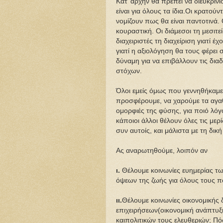
Κατ’ αρχήν θα πρέπει να διευκριν
είναι για όλους τα ίδια.Οι κρατούν
νομίζουν πως θα είναι παντοτινά. Ο
κουραστική. Οι διάμεσοι τη μεσιτε
διαχειριστές τη διαχείριση γιατί έ
γιατί η αξιολόγηση θα τους φέρει 
δύναμη για να επιβάλλουν τις δια
στόχων.
Όλοι εμείς όμως που γεννηθήκαμε
προσφέρουμε, να χαρούμε τα αγα
ομορφιές της φύσης, για ποιό λόγ
κάποιοι άλλοι θέλουν όλες τις μερ
συν αυτοίς, και μάλιστα με τη δικ
Ας αναρωτηθούμε, λοιπόν αν
ι.
Θέλουμε κοινωνίες ευημερίας τω
όψεων της ζωής για όλους τους π
ιι.
Θέλουμε κοινωνίες οικονομικής
επιχειρήσεων(οικονομική ανάπτυξ
καιπολιτικών τους ελευθεριών; Π