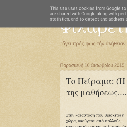
This site uses cookies from Google to d
are shared with Google along with perf
Φιλαρέτ
statistics, and to detect and address 
"ἄγει πρός φῶς τήν ἀλήθειαν
Παρασκευή 16 Οκτωβρίου 2015
Το Πείραμα: (Η
της μαθήσεως....
Στην κατάσταση που βρίσκεται η
χώρα, ακούγεται από πολλούς
οικονομολόγους και πολιτικούς ότι