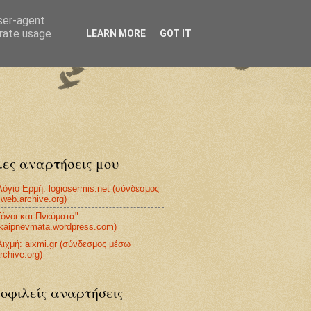
user-agent
erate usage
LEARN MORE
GOT IT
ες αναρτήσεις μου
Λόγιο Ερμή: logiosermis.net (σύνδεσμος
web.archive.org)
Τόνοι και Πνεύματα"
ikaipnevmata.wordpress.com)
Αιχμή: aixmi.gr (σύνδεσμος μέσω
rchive.org)
οφιλείς αναρτήσεις