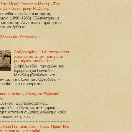
ιέττα Μέρτζ (Henriette Mertz). «The
e Dark Sea», μετφ. Ν. Ζαΐρης
κανίδα νομικός και ιστορικός
ήτρια (1898 -1985). Ελληνίστρια με
 και άποψη. Λένε πως η πρώτη που
ησε να έρθει αν...
βόσκω και Υποφώσκω
Λαθροχειρίες! "Η Ανάστασις του
Χριστού ως απάντησις εις το
μυστήριον του θανάτου"
Διαβάζω εδώ την ομιλία του
Ιερομόναχου Γεννάδιου
Μανώλη (Θεολόγου και
υντάκτη της Ενότητας Ορθοδοξία –
τουσία) που πραγματοπ...
κοσμιοποίηση, έθνος και Ελληνικό
ος.
υνέχεια, Συμπερασματικά...
ηκτικά, το έθνος ως πολιτισμική
τητα αποτελεί συμφυές γνώρισμα κάθε
ποκεντρικής κοιν...
ανδρου Παπαδιαμάντη: Έρως Ήρως! Μια
ία, ακόμη και για παιδιά!