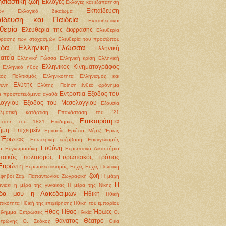
σιαστική ζωή
Εκλογές
Εκλογές και εξαπάτηση
Εκπαίδευση
ων
Εκλογικό δικαίωμα
αίδευση και Παιδεία
Εκπαιδευτικοί
θερία
Ελευθερία της έκφρασης
Ελευθερία
φρασης των στοχασμών
Ελευθερία του προσώπου
άδα
Ελληνική Γλώσσα
Ελληνική
ατεία
Ελληνική Γώσσα
Ελληνική κρίση
Ελληνική
Ελληνικός Κινηματογράφος
Ελληνικό ήθος
κός Πολιτισμός
Ελληνικότητα
Ελληνισμός και
Ελύτης
ύνη
Ελύτης. Ποίηση
ένθεο φρόνημα
Εντροπία
Εξοδος του
 προστατευόμενα αγαθά
ογγίου
Έξοδος του Μεσολογγίου
Εξουσία
λματική κατάρτιση
Επανάσταση του '21
Επικαιρότητα
σταση του 1821
Επιδημίες
ήμη
Επιχειρείν
Εργασία
Εριέττα Μέρτζ
Έρως
Έρωτας
Εσωτερική επέμβαση
Ευαγγελισμός
Ευθύνη
α
Ευγνωμοσύνη
Ευρωπαϊκό Δικαστήριο
αϊκός πολιτισμός
Ευρωπαϊκός τρόπος
Ευρώπη
Ευρωσκεπτικισμός
Ευχές
Ευχές Πολιτική
ζωή
φηβοι
Ζαχ. Παπαντωνίου
Ζωγραφική
Η μάχη
Η
νιάκι
η μέρα της γυναίκας
Η μέρα της Νίκης
ίδα μου η Λακεδαίμων
Ηθική
Ηθική
ικότητα
Ηθική της επιχείρησης Ηθική του εμπορίου
Ήθος
Ηθος
Ήρωες
δίλημμα. Εκτρώσεις
Ηλικία
Θ.
θάνατος
Θέατρο
οτρώνης
Θ. Σκόκος
Θεία