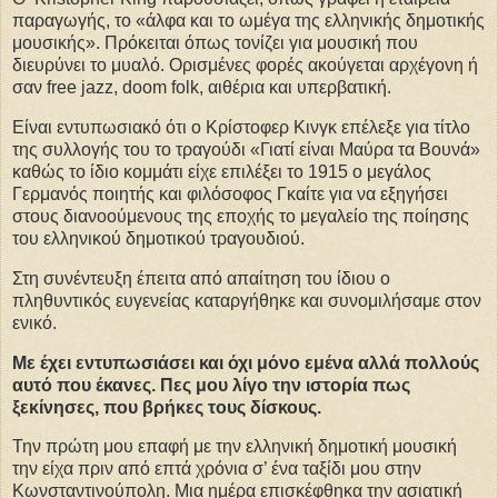
παραγωγής, το «άλφα και το ωμέγα της ελληνικής δημοτικής
μουσικής». Πρόκειται όπως τονίζει για μουσική που
διευρύνει το μυαλό. Ορισμένες φορές ακούγεται αρχέγονη ή
σαν free jazz, doom folk, αιθέρια και υπερβατική.
Είναι εντυπωσιακό ότι ο Κρίστοφερ Κινγκ επέλεξε για τίτλο
της συλλογής του το τραγούδι «Γιατί είναι Μαύρα τα Βουνά»
καθώς το ίδιο κομμάτι είχε επιλέξει το 1915 ο μεγάλος
Γερμανός ποιητής και φιλόσοφος Γκαίτε για να εξηγήσει
στους διανοούμενους της εποχής το μεγαλείο της ποίησης
του ελληνικού δημοτικού τραγουδιού.
Στη συνέντευξη έπειτα από απαίτηση του ίδιου ο
πληθυντικός ευγενείας καταργήθηκε και συνομιλήσαμε στον
ενικό.
Με έχει εντυπωσιάσει και όχι μόνο εμένα αλλά πολλούς
αυτό που έκανες. Πες μου λίγο την ιστορία πως
ξεκίνησες, που βρήκες τους δίσκους.
Την πρώτη μου επαφή με την ελληνική δημοτική μουσική
την είχα πριν από επτά χρόνια σ’ ένα ταξίδι μου στην
Κωνσταντινούπολη. Μια ημέρα επισκέφθηκα την ασιατική