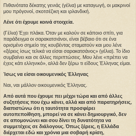
Πιθανότατα δέκατης γενιάς (γέλια) με καταγωγή, οι μακρινοί
μου πρόγονοί, σκοτσέζικη και ιρλανδική.
Λένε ότι έχουμε κοινά στοιχεία.
(Γέλια) Έχει πλάκα. Όταν με καλούν σε κάποιο σπίτι, για
παράδειγμα οι σαρακατσιάνοι, είναι βέβαιο ότι σε ένα
ορισμένο σημείο της κουβέντας σταματούν και μου λένε
«ξέρεις ίσως τελικά να είσαι σαρακατσάνος» (γέλια). Το ίδιο
συμβαίνει και σε άλλες περιπτώσεις. Μου λένε «πρέπει να
έχεις κάτι ελληνικό», αλλά δεν ξέρω τι είδους Έλληνας είμαι.
Ίσως να είσαι οικουμενικός Έλληνας
Ναι, ναι μάλλον οικουμενικός Έλληνας.
Από αυτά που έχουμε πει μέχρι τώρα και από άλλες
συζητήσεις που έχω κάνει, αλλά και από παρατηρήσεις,
διαπιστώνω ότι η ταυτότητα προσφέρει
αυτοπεποίθηση, μπορεί να σε κάνει δημιουργικό, δεν
σε απομονώνει και σου δίνει τη δυνατότητα να
συμμετέχεις σε διάλογους. Όπως ξέρεις, η Ελλάδα
διέρχεται εδώ και χρόνια μια σοβαρή κρίση,