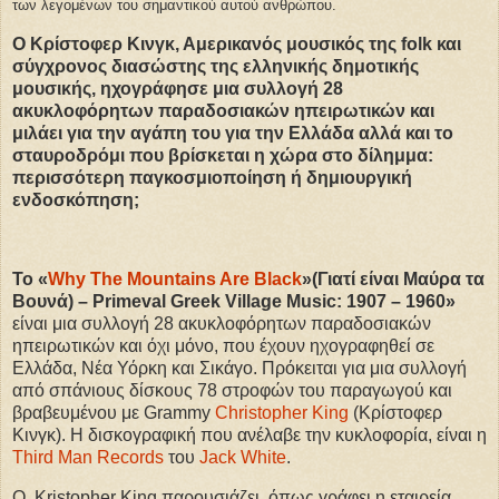
των λεγομένων του σημαντικού αυτού ανθρώπου.
Ο Κρίστοφερ Κινγκ, Αμερικανός μουσικός της folk και
σύγχρονος διασώστης της ελληνικής δημοτικής
μουσικής, ηχογράφησε μια συλλογή 28
ακυκλοφόρητων παραδοσιακών ηπειρωτικών και
μιλάει για την αγάπη του για την Ελλάδα αλλά και το
σταυροδρόμι που βρίσκεται η χώρα στο δίλημμα:
περισσότερη παγκοσμιοποίηση ή δημιουργική
ενδοσκόπηση;
To «
Why The Mountains Are Black
»(Γιατί είναι Μαύρα τα
Βουνά) – Primeval Greek Village Music: 1907 – 1960»
είναι μια συλλογή 28 ακυκλοφόρητων παραδοσιακών
ηπειρωτικών και όχι μόνο, που έχουν ηχογραφηθεί σε
Ελλάδα, Νέα Υόρκη και Σικάγο. Πρόκειται για μια συλλογή
από σπάνιους δίσκους 78 στροφών του παραγωγού και
βραβευμένου με Grammy
Christopher King
(Κρίστοφερ
Κινγκ). Η δισκογραφική που ανέλαβε την κυκλοφορία, είναι η
Third Man Records
του
Jack White
.
Ο Kristopher King παρουσιάζει, όπως γράφει η εταιρεία