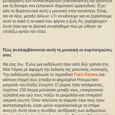
μεταβίβαση των συναισθημάτων (transferance),την αγνότητα
και τη δύναμη του ελληνικού δημοτικού τραγουδιού. Έχει
κάτι το θεραπευτικό αυτή η μουσική στην κοινότητα. Είναι,
σα να λένε, μεταξύ άλλων: «Τι να κάνουμε για να ξορκίσουμε
αυτό το κακό ή τα κακά που φέρνει η ζωή; Ας χορέψουμε!»
Αυτό ήταν και το βασικό συναίσθημα που με ώθησε να
επιλέξω αυτόν τον τίτλο.
Πώς αντιλαμβάνονται αυτή τη μουσική οι συμπατριώτες
σου;
Θα σας πω. Έγινε μια εκδήλωση πριν από δύο χρόνια στη
Νέα Υόρκη με αφορμή την έκδοση της μουσικής συλλογής.
Την εκδήλωση οργάνωσε το περιοδικό
Paris Review
και
κάποια στιγμή τους έπαιξα το φημισμένο Ηπειρώτικο
μοιρολόι του Αλέξη Ζουμπά. Ο χώρος ήταν κατάμεστος,
περίπου 150 άτομα μιλούσαν μεταξύ τους, επικρατούσε
οχλοβοή και εγώ τους παίζω το μοιρολόγι και επικρατεί
νεκρική σιωπή. Όταν τελείωσε το κομμάτι όλοι τους ήταν
εκστασιασμένοι, είχαν μείνει κυριολεκτικά με το στόμα
ανοιχτό. Αυτή είναι η συνήθης αντίδραση των ανθρώπων