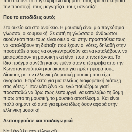
που ακούνε το συγκεκριμένο κομμάτι. Τους τραβά ακαριαία
την προσοχή, τους μαγνητίζει, τους υπνωτίζει.
Που το αποδίδεις αυτό;
Στο οικείο και στο ανοίκειο. Η μουσική είναι μια παγκόσμια
γλώσσα, οικουμενική. Σε αυτή τη γλώσσα οι άνθρωποι
ακούν κάτι που τους είναι οικείο και στην προσπάθεια τους
να καταλάβουν τη διάταξη που έχουν οι νότες, δηλαδή στην
προσπάθειά τους να συγκεντρωθούν και να καταλάβουν, να
μεταφράσουν τη μουσική εκεί είναι που υπνωτίζονται. Το
ίδιο πράγμα συνέβη και σε εμένα όταν επέστρεψα από την
Κωνσταντινούπολη και άκουσα για πρώτη φορά τους
δίσκους με την ελληνική δημοτική μουσική που είχα
αγοράσει. Επρόκειτο για μια τελείως διαφορετική διάταξη
στις νότες. ‘Ηταν κάτι ξένο και εγώ παθιάζομαι γιατί
προσπαθώ να βρω πως λειτουργεί, να καταλάβω τη δομή
πίσω από τη μουσική, το μουσικό αποτέλεσμα. Και είναι
πολύ σημαντικό αυτό για εμένα ιδίως όσον αφορά στην
ελληνική μουσική.
Λειτουργούσε και παιδαγωγικά
Ναι! (το λέει στα ελληνικά).