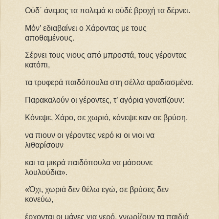
Ούδ΄ άνεμος τα πολεμά κι ούδέ βροχή τα δέρνει.
Μόν’ εδιαβαίνει ο Χάροντας με τους
αποθαμένους.
Σέρνει τους νιους από μπροστά, τους γέροντας
κατόπι,
τα τρυφερά παιδόπουλα στη σέλλα αραδιασμένα.
Παρακαλούν οι γέροντες, τ’ αγόρια γονατίζουν:
Κόνεψε, Χάρο, σε χωριό, κόνεψε καν σε βρύση,
να πιουν οι γέροντες νερό κι οι νιοι να
λιθαρίσουν
και τα μικρά παιδόπουλα να μάσουνε
λουλούδια».
«Όχι, χωριά δεν θέλω εγώ, σε βρύσες δεν
κονεύω,
έρχονται οι μάνες για νερό, γνωρίζουν τα παιδιά