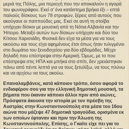
μεριά της Πόλης, μια περιοχή που την αποκαλούν η αγορά
του φωνογράφου. Εκεί σ’ ένα κατάστημα βρήκα έξι – επτά
παλιούς δίσκους των 78 στροφών, ξέρεις από αυτούς που
ακούγανε οι παππούδες μας. Εκεί σε αυτή τη στοίβα
υπήρχαν δίσκοι με μουσική από τη Νότια Αλβανία και την
Ήπειρο. Μεταξύ αυτών των δίσκων υπήρχαν και δύο του
Κίτσου Χαρισιάδη. Φυσικά δεν είχα τα μέσα για να τους
ακούσω και τους είχα αφημένους έτσι όπως ήταν τυλιγμένοι
στο δωμάτιο του ξενοδοχείου για δύο εβδομάδες. Μέχρι
δηλαδή που επέστρεψα στην Αμερική. Όμως, με το που
επέστρεψα στις ΗΠΑ και μπήκα στο σπίτι, δεν χρειάστηκαν
πάνω από πέντε λεπτά για να τους ξετυλίξω, να τους πλύνω
και να αρχίσω να τους ακούω.
Επαναλαμβάνεις, κατά κάποιον τρόπο, όσον αφορά το
ενδιαφέρον σου για την ελληνική δημοτική μουσική, τα
βήματα που έκαναν κάποιοι άλλοι πριν από αιώνες.
Πρόσφατα άκουσα την ιστορία με τον πρέσβη της
Αυστρίας στην Κωνσταντινούπολη στα μέσα του 16ου
αιώνα που μάζεψε 47 δημοτικά τραγούδια, ορισμένα εκ
των οποίων έφταναν και πριν την Άλωση της
Κωνσταντινούπολης. Επίσης, ο Γκαίτε είχε πει για το