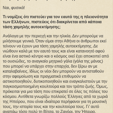
Ναι, φυσικά!
Τι νομίζεις ότι πιστεύει για τον εαυτό της η πλειονότητα
των Ελλήνων, πιστεύεις ότι διακρίνεται από κάποια
τάση χαμηλής αυτοεκτίμησης;
Ανάλογα με την περιοχή και την ηλικία. Δεν μπορούμε να
μιλήσουμε γενικά. Όταν είμαι στην Αθήνα οι άνθρωποι εκεί
τείνουν να έχουν μια τάση χαμηλής αυτοεκτίμησης. Δε
νιώθουν καλά με τον εαυτό τους και είναι κατανοητό αφού
είναι ένα αστικό κέντρο και ο κόσμος εκεί έχει αποκοπεί από
το ουσιώδες, το αναγκαίο μητρικό γάλα (γάλα της μάνας)
που μπορεί να υπάρχει στην επαρχία, δεν ξέρω αν με
καταλαβαίνεις. Ιδίως οι νέοι δεν μπορούν να αντισταθούν
στην αφομοίωση και πραγματικά επιθυμούν να
αστικοποιηθούν, δυτικοποιηθούν και εναγκαλιστούν με την
παγκοσμιοποιημένη κουλτούρα και τον τρόπο ζωής. Όμως,
πρόκειται για μια τάση που επικρατεί σε όλες τις πόλεις του
κόσμου. Αντίθετα γνωρίζω πολλούς Έλληνες από τα χωριά
της Ηπείρου, που είναι ιδιαίτερα περήφανοι για τη μουσική
τους, την ιστορία τους και την κουλτούρα τους. Γι’ αυτό
αγαπάω τόσο πολύ τη Βίτσα, το Ζαγόρι, την Ήπειρο.