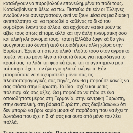
καταλήγουν να πυροβολούν επανειλημμένα το πόδι τους.
Καταλαβαίνεις τι θέλω να πω. Πιστεύω ότι εάν οι Έλληνες
ενωθούν και συνεργαστούν, αντί να ζουν μέσα σε μια διαρκή
αντιπαλότητα και να προωθεί ο καθένας το δικό του
συμφέρον έναντι του άλλου, και αρχίσουν να εκτιμούν τις
αξίες τους όπως είπαμε, αλλά και την άυλη πνευματική όσο
και υλική κληρονομιά τους, τότε η Ελλάδα ξαφνικά θα γίνει
ασύγκριτα πιο δυνατή από οποιαδήποτε άλλη χώρα στην
Ευρώπη. Έχετε απίστευτο υλικό πλούτο τόσο στον αγροτικό
τομέα, να πω μόνο λίγα από αυτά όπως για παράδειγμα το
κρασί σας, το λάδι και φυσικά έχετε και το αγαπημένο μου
τσίπουρο, έχετε τον ήλιο για ηλιακή ενέργεια. Εάν
μπορούσατε να διαχειριστείτε μόνοι σας τις
πλουτοπαραγωγικές σας πηγές, δεν θα μπορούσε κανείς να
σας φτάσει στην Ευρώπη. Το ίδιο ισχύει και με τις
πολιτισμικές σας αξίες. Θα μπορούσα να πάω σε ένα
οποιοδήποτε μέρος στη Γερμανία, στην κεντρική Ευρώπη,
στην ανατολική, στη βόρεια Ευρώπη, σας διαβεβαιώνω ότι
δεν μπορώ να βρω καμία μουσική παράδοση που να έχει τη
ζωντάνια που έχει η δική σας και αυτό από μόνο του λέει
πολλά.
Τι σε γοητεύει σε εμάς. Ποια είναι τα χαρακτηριστικά