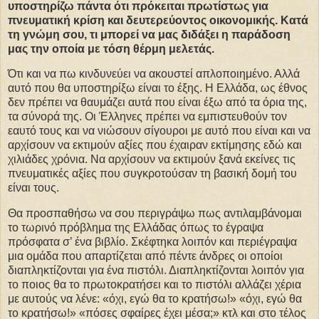
υποστηρίζω πάντα ότι πρόκειται πρωτίστως για
πνευματική κρίση και δευτερεύοντος οικονομικής. Κατά
τη γνώμη σου, τι μπορεί να μας διδάξει η παράδοση
μας την οποία με τόση θέρμη μελετάς.
Ότι και να πω κινδυνεύει να ακουστεί απλοποιημένο. Αλλά
αυτό που θα υποστηρίξω είναι το έξης. Η Ελλάδα, ως έθνος
δεν πρέπει να θαυμάζει αυτά που είναι έξω από τα όρια της,
τα σύνορά της. Οι Έλληνες πρέπει να εμπιστευθούν τον
εαυτό τους και να νιώσουν σίγουροι με αυτό που είναι και να
αρχίσουν να εκτιμούν αξίες που έχαιραν εκτίμησης εδώ και
χιλιάδες χρόνια. Να αρχίσουν να εκτιμούν ξανά εκείνες τις
πνευματικές αξίες που συγκροτούσαν τη βασική δομή του
είναι τους.
Θα προσπαθήσω να σου περιγράψω πως αντιλαμβάνομαι
το τωρινό πρόβλημα της Ελλάδας όπως το έγραψα
πρόσφατα σ’ ένα βιβλίο. Σκέφτηκα λοιπόν και περιέγραψα
μια ομάδα που απαρτίζεται από πέντε άνδρες οι οποίοι
διαπληκτίζονται για ένα πιστόλι. Διαπληκτίζονται λοιπόν για
το ποιος θα το πρωτοκρατήσει και το πιστόλι αλλάζει χέρια
με αυτούς να λένε: «όχι, εγώ θα το κρατήσω!» «όχι, εγώ θα
το κρατήσω!» «πόσες σφαίρες έχει μέσα;» κτλ και στο τέλος