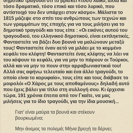
δημοτικό τραγούδι ότι το βρίσκει «τόσο λαϊκό, αλλά και
τόσο δραματικό, τόσο επικό και τόσο λυρικό, που
αντίστοιχό του δεν υπάρχει στον κόσμο». Μάλιστα το
1815 μάζεψε στο σπίτι του ανθρώπους των τεχνών και
των γραμμάτων της εποχής για να τους μιλήσει για το
δημοτικό τραγούδι και τους είπε : «Οι εικόνες αυτού του
τραγουδιού, του ελληνικού δημοτικού, είναι εκπληκτικές.
Φανταστείτε να βάζει δυο βουνά να μαλώνουν μεταξύ
τους! Φανταστείτε έναν αετό να μιλάει με το κομμένο
κεφάλι του κλέφτη! Φανταστείτε ένας κλέφτης να λέει να
του κόψουν το κεφάλι, για να μην το πάρουν οι Τούρκοι,
αλλά και να μην το πουν στην αρραβωνιαστικιά του!
Αλλά σας αφήνω τελευταίο και ένα άλλο τραγούδι, το
οποίο είναι το κορυφαίο», τους είπε και τους διάβασε το
μοιρολόι «Ο Χάρος με τους αποθαμένους» δηλαδή αυτό
που έχεις βάλει για τίτλο στη συλλογή σου. Κι έρχεσαι
τώρα, 191 χρόνια έπειτα από τον Γκαίτε, να μας
μιλήσεις για το ίδιο τραγούδι, για την ίδια μουσική...
Γιατ’ είναι μαύρα τα βουνά και στέκουν
βουρκωμένα;
Μην άνεμος τα πολεμά; Μήνα βροχή τα δέρνει;