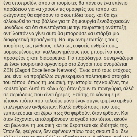
ένα υποπροϊόν, όπου οι τουρίστες θα πάνε σε ένα επίγειο
παράδεισο για να χαρούν τις ομορφιές του τόπου και
φεύγοντας θα αφήσουν τα σκουπίδια τους, και θα έχει
αλλοιωθεί το περιβάλλον για τη δημιουργία ξενοδοχειακών
μονάδων και ότι συνεπάγεται με την τουριστική ανάπτυξη,
αντί λοιπόν να γίνει αυτό θα μπορούσε να υπάρξει μια
διαφορετική προσέγγιση. Να μην αντιμετωπίζεις τους
τουρίστες ως ηλίθιους, αλλά ως ευφυείς ανθρώπους,
μορφωμένους και καλλιεργημένους που μπορεί να τους
προσφέρεις κάτι διαφορετικό. Για παράδειγμα, συνεργάζομαι
με έναν τουριστικό οργανισμό στο Ζαγόρι που ονομάζεται
ΖΕΝ (Zagori Excellence Network). Ένας από τους στόχους
μου είναι να προβάλλω συγκεκριμένα πολιτισμικά στοιχεία
του τόπου, όπως τη μουσική, την ιστορία, την κουζίνα, την
κουλτούρα. Αυτό το κάνω όχι όταν έχουν τα πανηγύρια, αλλά
σε περιόδους που είναι ήρεμες. Επίσης το κάνουμε με
τέτοιον τρόπο που καλούμε μόνο έναν συγκεκριμένο αριθμό
επιλεγμένων ανθρώπων. Καλώ ανθρώπους που τους
εμπιστεύομαι και ξέρω πως θα φερθούν, όταν έρθουν. Και
όταν έρχονται, απολαμβάνουν τα αγαθά του τόπου, ακούν
και βιώνουν τη μουσική και τις θεραπευτικές ιδιότητές της.
Όταν δε, φεύγουν, δεν αφήνουν πίσω τους σκουπίδια, δεν