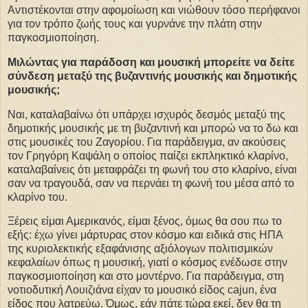
Αντιστέκονται στην αφομοίωση και νιώθουν τόσο περήφανοι
για τον τρόπο ζωής τους και γυρνάνε την πλάτη στην
παγκοσμιοποίηση.
Μιλώντας για παράδοση και μουσική μπορείτε να δείτε
σύνδεση μεταξύ της βυζαντινής μουσικής και δημοτικής
μουσικής;
Ναι, καταλαβαίνω ότι υπάρχει ισχυρός δεσμός μεταξύ της
δημοτικής μουσικής με τη βυζαντινή και μπορώ να το δω και
στις μουσικές του Ζαγορίου. Για παράδειγμα, αν ακούσεις
τον Γρηγόρη Καψάλη ο οποίος παίζει εκπληκτικό κλαρίνο,
καταλαβαίνεις ότι μεταφράζει τη φωνή του στο κλαρίνο, είναι
σαν να τραγουδά, σαν να περνάει τη φωνή του μέσα από το
κλαρίνο του.
Ξέρεις είμαι Αμερικανός, είμαι ξένος, όμως θα σου πω το
εξής: έχω γίνει μάρτυρας στον κόσμο και ειδικά στις ΗΠΑ
της κυριολεκτικής εξαφάνισης αξιόλογων πολιτισμικών
κεφαλαίων όπως η μουσική, γιατί ο κόσμος ενέδωσε στην
παγκοσμιοποίηση και στο μοντέρνο. Για παράδειγμα, στη
νοτιοδυτική Λουιζιάνα είχαν το μουσικό είδος cajun, ένα
είδος που λατρεύω. Όμως, εάν πάτε τώρα εκεί, δεν θα τη