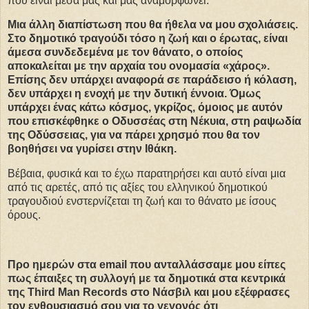
που είναι μέσα μας και μας αναμορφώνει.
Μια άλλη διαπίστωση που θα ήθελα να μου σχολιάσεις.
Στο δημοτικό τραγούδι τόσο η ζωή και ο έρωτας, είναι
άμεσα συνδεδεμένα με τον θάνατο, ο οποίος
αποκαλείται με την αρχαία του ονομασία «χάρος».
Επίσης δεν υπάρχει αναφορά σε παράδεισο ή κόλαση,
δεν υπάρχει η ενοχή με την δυτική έννοια. Όμως
υπάρχει ένας κάτω κόσμος, γκρίζος, όμοιος με αυτόν
που επισκέφθηκε ο Οδυσσέας στη Νέκυια, στη ραψωδία
της Οδύσσειας, για να πάρει χρησμό που θα τον
βοηθήσει να γυρίσει στην Ιθάκη.
Βέβαια, φυσικά και το έχω παρατηρήσει και αυτό είναι μια
από τις αρετές, από τις αξίες του ελληνικού δημοτικού
τραγουδιού ενστερνίζεται τη ζωή και το θάνατο με ίσους
όρους.
Προ ημερών στα email που ανταλλάσσαμε μου είπες
πως έπαιξες τη συλλογή με τα δημοτικά στα κεντρικά
της Third Man Records στο Νάσβιλ και μου εξέφρασες
τον ενθουσιασμό σου για το γεγονός ότι