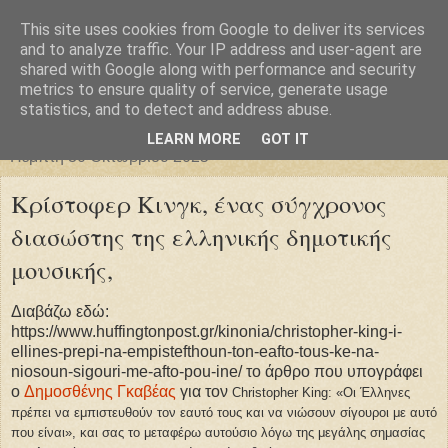
This site uses cookies from Google to deliver its services
Φιλαρέτη
and to analyze traffic. Your IP address and user-agent are
shared with Google along with performance and security
metrics to ensure quality of service, generate usage
"ἄγει πρός φῶς τήν ἀλήθειαν χρόνος" -- Μένανδρος
statistics, and to detect and address abuse.
LEARN MORE
GOT IT
Πέμπτη 30 Οκτωβρίου 2025
Κρίστοφερ Κινγκ, ένας σύγχρονος
διασώστης της ελληνικής δημοτικής
μουσικής,
Διαβάζω εδώ:
https://www.huffingtonpost.gr/kinonia/christopher-king-i-
ellines-prepi-na-empistefthoun-ton-eafto-tous-ke-na-
niosoun-sigouri-me-afto-pou-ine/ το άρθρο που υπογράφει
ο
Δημοσθένης Γκαβέας
για τον
Christopher King: «Οι Έλληνες
πρέπει να εμπιστευθούν τον εαυτό τους και να νιώσουν σίγουροι με αυτό
που είναι», και σας το μεταφέρω αυτούσιο λόγω της μεγάλης σημασίας