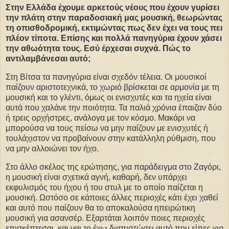
Στην Ελλάδα έχουμε αρκετούς νέους που έχουν γυρίσει
την πλάτη στην παραδοσιακή μας μουσική, θεωρώντας
τη οπισθοδρομική, εκτιμώντας πως δεν έχει να τους πει
πλέον τίποτα. Επίσης και πολλά πανηγύρια έχουν χάσει
την αθωότητα τους. Εσύ έρχεσαι συχνά. Πώς το
αντιλαμβάνεσαι αυτό;
Στη Βίτσα τα πανηγύρια είναι σχεδόν τέλεια. Οι μουσικοί
παίζουν αριστοτεχνικά, το χωριό βρίσκεται σε αρμονία με τη
μουσική και το γλέντι, όμως οι ενισχυτές και τα ηχεία είναι
αυτά που χαλάνε την ποιότητα. Τα παλιά χρόνια έπαιζαν δύο
ή τρεις ορχήστρες, ανάλογα με τον κόσμο. Μακάρι να
μπορούσα να τους πείσω να μην παίζουν με ενισχυτές ή
τουλάχιστον να προβαίνουν στην κατάλληλη ρύθμιση, που
να μην αλλοιώνει τον ήχο.
Στο άλλο σκέλος της ερώτησης, για παράδειγμα στο Ζαγόρι,
η μουσική είναι σχετικά αγνή, καθαρή, δεν υπάρχει
εκφυλισμός του ήχου ή του στυλ με το οποίο παίζεται η
μουσική. Ωστόσο σε κάποιες άλλες περιοχές κάτι έχει χαθεί
και αυτό που παίζουν θα το αποκαλούσα ηπειρώτικη
μουσική για ασανσέρ. Εξαρτάται λοιπόν ποιες περιοχές
επισκέπτεσαι, και ναι το έχω διαπιστώσει αυτό που είπες για