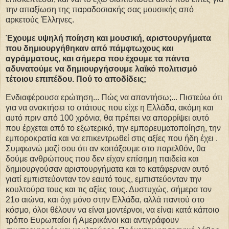
την απαξίωση της παραδοσιακής σας μουσικής από
αρκετούς Έλληνες.
Έχουμε υψηλή ποίηση και μουσική, αριστουργήματα
που δημιουργήθηκαν από πάμφτωχους και
αγράμματους, και σήμερα που έχουμε τα πάντα
αδυνατούμε να δημιουργήσουμε λαϊκό πολιτισμό
τέτοιου επιπέδου. Πού το αποδίδεις;
Ενδιαφέρουσα ερώτηση... Πώς να απαντήσω;... Πιστεύω ότι
για να ανακτήσει το στάτους που είχε η Ελλάδα, ακόμη και
αυτό πριν από 100 χρόνια, θα πρέπει να απορρίψει αυτό
που έρχεται από το εξωτερικό, την εμπορευματοποίηση, την
εμποροκρατία και να επικεντρωθεί στις αξίες που ήδη έχει .
Συμφωνώ μαζί σου ότι αν κοιτάξουμε στο παρελθόν, θα
δούμε ανθρώπους που δεν είχαν επίσημη παιδεία και
δημιουργούσαν αριστουργήματα και το κατάφερναν αυτό
γιατί εμπιστεύονταν τον εαυτό τους, εμπιστεύονταν την
κουλτούρα τους και τις αξίες τους. Δυστυχώς, σήμερα τον
21ο αιώνα, και όχι μόνο στην Ελλάδα, αλλά παντού στο
κόσμο, όλοι θέλουν να είναι μοντέρνοι, να είναι κατά κάποιο
τρόπο Ευρωπαίοι ή Αμερικάνοι και αντιγράφουν