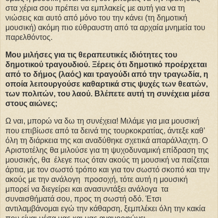
στα χέρια σου πρέπει να εμπλακείς με αυτή για να τη
νιώσεις και αυτό από μόνο του την κάνει (τη δημοτική
μουσική) ακόμη πιο εύθραυστη από τα αρχαία μνημεία του
παρελθόντος.
Μου μιλήσες για τις θεραπευτικές ιδιότητες του
δημοτικού τραγουδιού. Ξέρεις ότι δημοτικό προέρχεται
από το δήμος (λαός) και τραγούδι από την τραγωδία, η
οποία λειτουργούσε καθαρτικά στις ψυχές των θεατών,
των πολιτών, του λαού. Βλέπετε αυτή τη συνέχεια μέσα
στους αιώνες;
Ω ναι, μπορώ να δω τη συνέχεια! Μιλάμε για μια μουσική
που επιβίωσε από τα δεινά της τουρκοκρατίας, άντεξε καθ’
όλη τη διάρκεια της και αναδύθηκε σχετικά απαράλλαχτη. Ο
Αριστοτέλης θα μιλούσε για τη ψυχοδυναμική επίδραση της
μουσικής, θα έλεγε πως όταν ακούς τη μουσική να παίζεται
άρτια, με τον σωστό τρόπο και για τον σωστό σκοπό και την
ακούς με την ανάλογη προσοχή, τότε αυτή η μουσική
μπορεί να διεγείρει και ανασυντάξει ανάλογα τα
συναισθήματά σου, προς τη σωστή οδό. Έτσι
αντιλαμβάνομαι εγώ την κάθαρση, ξεμπλέκει όλη την κακία