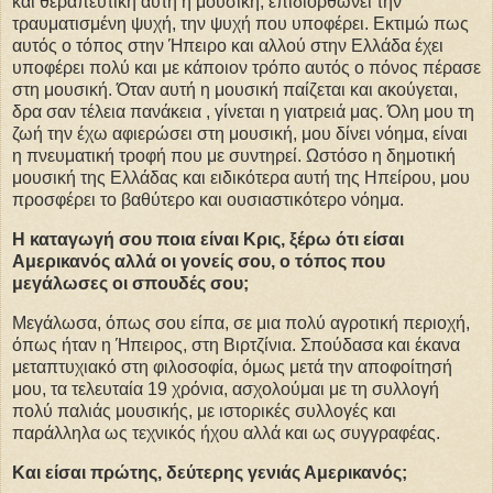
και θεραπευτική αυτή η μουσική, επιδιορθώνει την
τραυματισμένη ψυχή, την ψυχή που υποφέρει. Εκτιμώ πως
αυτός ο τόπος στην Ήπειρο και αλλού στην Ελλάδα έχει
υποφέρει πολύ και με κάποιον τρόπο αυτός ο πόνος πέρασε
στη μουσική. Όταν αυτή η μουσική παίζεται και ακούγεται,
δρα σαν τέλεια πανάκεια , γίνεται η γιατρειά μας. Όλη μου τη
ζωή την έχω αφιερώσει στη μουσική, μου δίνει νόημα, είναι
η πνευματική τροφή που με συντηρεί. Ωστόσο η δημοτική
μουσική της Ελλάδας και ειδικότερα αυτή της Ηπείρου, μου
προσφέρει το βαθύτερο και ουσιαστικότερο νόημα.
Η καταγωγή σου ποια είναι Κρις, ξέρω ότι είσαι
Αμερικανός αλλά οι γονείς σου, ο τόπος που
μεγάλωσες οι σπουδές σου;
Μεγάλωσα, όπως σου είπα, σε μια πολύ αγροτική περιοχή,
όπως ήταν η Ήπειρος, στη Βιρτζίνια. Σπούδασα και έκανα
μεταπτυχιακό στη φιλοσοφία, όμως μετά την αποφοίτησή
μου, τα τελευταία 19 χρόνια, ασχολούμαι με τη συλλογή
πολύ παλιάς μουσικής, με ιστορικές συλλογές και
παράλληλα ως τεχνικός ήχου αλλά και ως συγγραφέας.
Και είσαι πρώτης, δεύτερης γενιάς Αμερικανός;