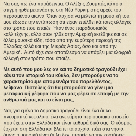
Να σας πω ένα παράδειγμα: Ο Αλέξης Ζουμπάς κάποια
στιγμή ήρθε μετανάστης στη Νέα Υόρκη, στις αρχές του
περασμένου αιώνα. Όταν άρχισα να μελετώ τη μουσική του,
μου έδωσε την εντύπωση ότι είχαν επέλθει κάποιες αλλαγές
στο τρόπο που έπαιζε. Ήταν ένας παραδοσιακός
καλλιτέχνης, αλλά όταν ήλθε στην Αμερική εκτέθηκε και σε
άλλα μουσικά είδη, τόσο από την ευρύτερη περιοχή της
Ελλάδας αλλά και της Μικράς Ασίας, όσο και από την
Αμερική. Αυτό είχε σαν αποτέλεσμα να υπάρξει μια ελαφριά
αλλαγή στον τρόπο που έπαιζε.
Με αυτό που μου λες αν και το δημοτικό τραγούδι έχει
κάνει τον ιστορικό του κύκλο, δεν μπορούμε να το
χαρακτηρίσουμε απομεινάρι του παρελθόντος,
λείψανο. Πιστεύεις ότι θα μπορούσε να γίνει μια
μεταφυσική γέφυρα που να μας φέρει σε επαφή με την
ανθρωπιά μας και το είναι μας;
Ναι, για εμένα το δημοτικό τραγούδι είναι ένα άυλο
πνευματικό κεφάλαιο, ένα ανεκτίμητο περιουσιακό στοιχείο
που έχετε στην Ελλάδα και είναι καθαρά δικό σας. Ο κόσμος
έρχεται στη Ελλάδα και βλέπει τα αρχαία, πάει στα νησιά,
όμως η μουσική είναι άυλη δεν μπορείς να την κρατήσεις