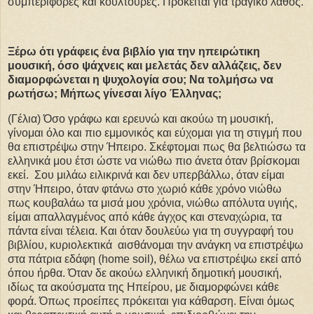
συμπεριφορές και κουλτούρες. Πρόκειται για τραγικό λάθος.
Ξέρω ότι γράφεις ένα βιβλίο για την ηπειρώτικη
μουσική, όσο ψάχνεις και μελετάς δεν αλλάζεις, δεν
διαμορφώνεται η ψυχολογία σου; Να τολμήσω να
ρωτήσω; Μήπως γίνεσαι λίγο Έλληνας;
(Γέλια) Όσο γράφω και ερευνώ και ακούω τη μουσική,
γίνομαι όλο και πιο εμμονικός και εύχομαι για τη στιγμή που
θα επιστρέψω στην Ήπειρο. Σκέφτομαι πως θα βελτιώσω τα
ελληνικά μου έτσι ώστε να νιώθω πιο άνετα όταν βρίσκομαι
εκεί. Σου μιλάω ειλικρινά και δεν υπερβάλλω, όταν είμαι
στην Ήπειρο, όταν φτάνω στο χωριό κάθε χρόνο νιώθω
πως κουβαλάω τα μισά μου χρόνια, νιώθω απόλυτα υγιής,
είμαι απαλλαγμένος από κάθε άγχος και στεναχώρια, τα
πάντα είναι τέλεια. Και όταν δουλεύω για τη συγγραφή του
βιβλίου, κυριολεκτικά αισθάνομαι την ανάγκη να επιστρέψω
στα πάτρια εδάφη (home soil), θέλω να επιστρέψω εκεί από
όπου ήρθα. Όταν δε ακούω ελληνική δημοτική μουσική,
ιδίως τα ακούσματα της Ηπείρου, με διαμορφώνει κάθε
φορά. Όπως προείπες πρόκειται για κάθαρση. Είναι όμως