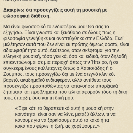
Διακρίνω ότι προσεγγίζεις αυτή τη μουσική με
φιλοσοφική διάθεση.
Μα είναι φιλοσοφικό το ενδιαφέρον μου! Θα σας το
εξηγήσω. Είναι γνωστό και ξεκάθαρο σε όλους πως η
φιλοσοφία γεννήθηκε και αναπτύχθηκε στην Ελλάδα. Εκεί
μελέτησαν αυτά που δεν είναι εκ πρώτης όψεως ορατά, είναι
αδιαμφισβήτητο αυτό. Δεύτερον, όταν σκέφτομαι για την
ελληνική μουσική, τόσο γενικά, όσο και ειδικά, όταν δηλαδή
επικεντρώνομαι σε μια περιοχή όπως την Ήπειρο, ή σε
συγκεκριμένους καλλιτέχνες όπως ο Χαρισιάδης ή ο
Ζουμπάς, τους προσεγγίζω όχι με ένα στεγνό κλινικό,
βαρετό, ακαδημαϊκό ενδιαφέρον, αλλά αντίθετα τους
προσεγγίζω προσπαθώντας να κατανοήσω υπαρξιακά
ζητήματα και προβλήματα που τελικά αφορούν τόσο τη δική
τους ύπαρξη, όσο και τη δική μου.
«Έχει κάτι το θεραπευτικό αυτή η μουσική στην
κοινότητα, είναι σαν να λένε, μεταξύ άλλων, τι να
κάνουμε για να ξορκίσουμε αυτό το κακό ή τα
κακά που φέρνει η ζωή, ας χορέψουμε..»