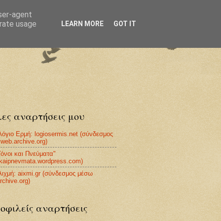
user-agent
erate usage
LEARN MORE
GOT IT
ες αναρτήσεις μου
Λόγιο Ερμή: logiosermis.net (σύνδεσμος
web.archive.org)
Τόνοι και Πνεύματα"
ikaipnevmata.wordpress.com)
Αιχμή: aixmi.gr (σύνδεσμος μέσω
rchive.org)
οφιλείς αναρτήσεις