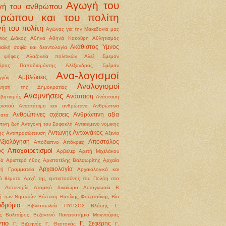
Αγωγή του
γή του ανθρώπου
θρώπου και του πολίτη
ή του πολίτη
Αγώνας για την Μακεδονία μας
ιος Διάκος
Αθήνα
Αθηνά Κακούρη
Αθλητισμός
Ακάθιστος Ύμνος
αϊκή σοφία και δεοντολογία
 ψήφος
Αλαζονεία πολιτικών
Αλεξ. Σμεμαν
νδρος Παπαδιαμάντης
Αλέξανδρος Σμέμαν
Ανα-λογισμοί
Αμβλώσεις
γγύη
Αναλογισμοί
ννηση της Δημοκρατίας
Αναμνήσεις
Ανάσταση
βητισμός
Ανάσταση
ιστού
Αναστάσιμα και ανθρώπινα
Ανθρώπινα
Ανθρώπινες σχέσεις
Ανθρώπινη αξία
ματα
ινη ζωή
Αντιγόνη του Σοφοκλή
Αντικείμενο νομικης
Αντώνης Αντωνάκος
ης
Αντιπροσώπευση
Αξενία
Αξιολόγηση
Απόστολος
Απόδειπνο
Απόκριες
Αποχαιρετισμοί
ος
Αρβελέρ
Αρετή Μιχελάκου
ρά
Αριστερό ήθος
Αριστοτέλης Βαλαωρίτης
Αρχαία
Αρχαιολογία
κή Γραμματεία
Αρχαιολογικά και
κά θέματα
Αρχή της εμπιστοσύνης του Πολίτη στο
Αστυνομία
Ατομικό δικαίωμα
Αυτογνωσία
Β
ή των Νηστειών
Βάπτιση
Βασίλης Φουρτούνης
Βία
οδρόμιο
Βιβλιοπωλείο ΠΥΡΣΟΣ
Βλάσης Γ.
ς
Βολταίρος
Βυζαντινό Πανεπιστήμιο Μαγναύρας
τιο
Γ. Σεφέρης
Γ. Βιζυηνός
Γ. Θεοτοκάς
Γ.