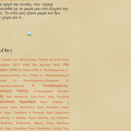
 αργά την άνοιξη, που είχαμε
ασταθεί με τα μικρά μου στο εξοχικό της
άς. Το σπίτι μας ήτανε μικρό και δεν
ε χώρο για π...
κέτες
ή
'Εξοδος του Μεσολογγίου
΄Ποίηση και Αντιποίηση
28η
εμβρίου 1973
1940
25η Μαρτίου 1821
ρίου 1940
9η Μαίου 1945
Α. Παπαδιαμάντης
Α.
αμάντης-Άνθος του Γιαλού
Α. Παπαδιαμάντης-Η
ούλα
Α. Παπαδιαμάντης-Θεοφάνεια
Α.
Α. Παπαδιαμάντης-
αμάντης-κάλλαντα
ριάτικος Ψάλτης
Α΄Οικουμενική Σύνοδος
πη
Αγία Αικατερίνη
Αγία Άννα
Αγία Υπομονή
Αγιολόγιο
σιλιάτικα
Άγιος Ανδρέας ο
λητος
Αγιος Βαλεντίνος
Άγιος Βασίλειος
Άγιος
ος
Άγιος Γρηγόριος ο Παλαμάς
Αγιος Δημήτριος
Ιωάννης ο Σιναΐτης
Αγιος Ιωάννης της Κλίμακος
 Νικόλαος Επίσκοπος Μύρων
Αγιος Νικόλαος
βάς
Αγιος Σπυρίδων
Άγιος Φανούριος
Αγορές
Άγω