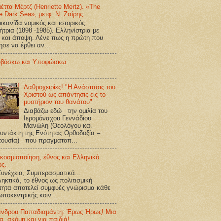
ιέττα Μέρτζ (Henriette Mertz). «The
e Dark Sea», μετφ. Ν. Ζαΐρης
κανίδα νομικός και ιστορικός
ήτρια (1898 -1985). Ελληνίστρια με
 και άποψη. Λένε πως η πρώτη που
ησε να έρθει αν...
βόσκω και Υποφώσκω
Λαθροχειρίες! "Η Ανάστασις του
Χριστού ως απάντησις εις το
μυστήριον του θανάτου"
Διαβάζω εδώ την ομιλία του
Ιερομόναχου Γεννάδιου
Μανώλη (Θεολόγου και
υντάκτη της Ενότητας Ορθοδοξία –
τουσία) που πραγματοπ...
κοσμιοποίηση, έθνος και Ελληνικό
ος.
υνέχεια, Συμπερασματικά...
ηκτικά, το έθνος ως πολιτισμική
τητα αποτελεί συμφυές γνώρισμα κάθε
ποκεντρικής κοιν...
ανδρου Παπαδιαμάντη: Έρως Ήρως! Μια
ία, ακόμη και για παιδιά!