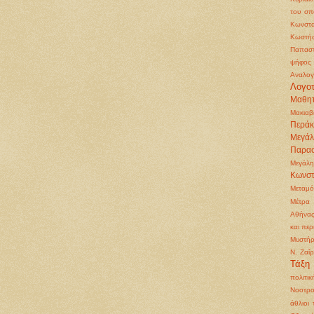
του σπ
Κωνστα
Κωστή
Παπασ
ψήφος
Αναλογ
Λογοτ
Μαθητ
Μακιαβ
Περάκ
Μεγά
Παρα
Μεγάλη
Κωνστ
Μεταμ
Μέτρα 
Αθήνα
και περ
Μυστήρ
Ν. Ζαΐ
Τάξη
πολιτικ
Νοοτρο
άθλιοι