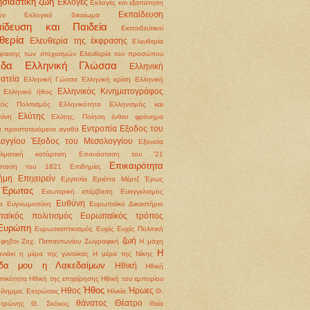
σιαστική ζωή
Εκλογές
Εκλογές και εξαπάτηση
Εκπαίδευση
ων
Εκλογικό δικαίωμα
αίδευση και Παιδεία
Εκπαιδευτικοί
θερία
Ελευθερία της έκφρασης
Ελευθερία
φρασης των στοχασμών
Ελευθερία του προσώπου
άδα
Ελληνική Γλώσσα
Ελληνική
ατεία
Ελληνική Γώσσα
Ελληνική κρίση
Ελληνική
Ελληνικός Κινηματογράφος
Ελληνικό ήθος
κός Πολιτισμός
Ελληνικότητα
Ελληνισμός και
Ελύτης
ύνη
Ελύτης. Ποίηση
ένθεο φρόνημα
Εντροπία
Εξοδος του
 προστατευόμενα αγαθά
ογγίου
Έξοδος του Μεσολογγίου
Εξουσία
λματική κατάρτιση
Επανάσταση του '21
Επικαιρότητα
σταση του 1821
Επιδημίες
ήμη
Επιχειρείν
Εργασία
Εριέττα Μέρτζ
Έρως
Έρωτας
Εσωτερική επέμβαση
Ευαγγελισμός
Ευθύνη
α
Ευγνωμοσύνη
Ευρωπαϊκό Δικαστήριο
αϊκός πολιτισμός
Ευρωπαϊκός τρόπος
Ευρώπη
Ευρωσκεπτικισμός
Ευχές
Ευχές Πολιτική
ζωή
φηβοι
Ζαχ. Παπαντωνίου
Ζωγραφική
Η μάχη
Η
νιάκι
η μέρα της γυναίκας
Η μέρα της Νίκης
ίδα μου η Λακεδαίμων
Ηθική
Ηθική
ικότητα
Ηθική της επιχείρησης Ηθική του εμπορίου
Ήθος
Ηθος
Ήρωες
δίλημμα. Εκτρώσεις
Ηλικία
Θ.
θάνατος
Θέατρο
οτρώνης
Θ. Σκόκος
Θεία