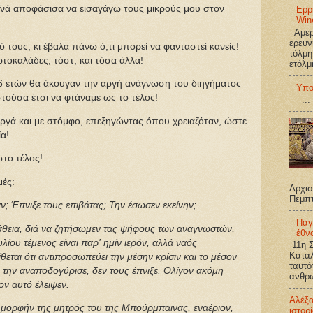
ϊνά αποφάσισα να εισαγάγω τους μικρούς μου στον
Ερρ
Win
Αμερι
ερευν
 τους, κι έβαλα πάνω ό,τι μπορεί να φανταστεί κανείς!
τόλμη
τοκαλάδες, τόστ, και τόσα άλλα!
ετόλμ
4-6 ετών θα άκουγαν την αργή ανάγνωση του διηγήματος
Υπο
στούσα έτσι να φτάναμε ως το τέλος!
...
ργά και με στόμφο, επεξηγώντας όπου χρειαζόταν, ώστε
α!
το τέλος!
μές:
Αρχισ
Πεμπ
; Έπνιξε τους επιβάτας; Την έσωσεν εκείνην;
Παγ
πάθεια, διά να ζητήσωμεν τας ψήφους των αναγνωστών,
έθν
ίου τέμενος είναι παρ' ημίν ιερόν, αλλά ναός
11η Σ
Καταλ
εται ότι αντιπροσωπεύει την μέσην κρίσιν και το μέσον
ταυτό
την αναποδογύρισε, δεν τους έπνιξε. Ολίγον ακόμη
ανθρω
ον αυτό έλειψεν.
Αλέξ
 μορφήν της μητρός του της Μπούρμπαινας, εναέριον,
ιστορ