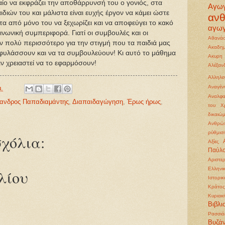
αίο να εκφράζει την αποθάρρυνσή του ο γονιός, στα
Αγω
ιών του και μάλιστα είναι ευχής έργον να κάμει ώστε
αν
τα από μόνο του να ξεχωρίζει και να αποφεύγει το κακό
αγωγ
οινωνική συμπεριφορά. Γιατί οι συμβουλές και οι
Αθανάσ
ν πολύ περισσότερο για την στιγμή που τα παιδιά μας
Ακαδημ
ροφυλάσσουν και να τα συμβουλεύουν! Κι αυτό το μάθημα
Ακυρη
ιν χρειαστεί να το εφαρμόσουν!
Αλέξα
Αλληλε
Αναγέ
μ.
Αναλφα
ανδρος Παπαδιαμάντης
,
Διαπαιδαγώγηση
,
Έρως ήρως
,
του Χρ
δικαιώ
Ανθρώπ
ρύθμισ
χόλια:
Αξίες
Παύλ
Αριστε
Ελληνι
λίου
Ιστορι
Κράτος
Κυριακ
Βιβλι
Ρασσιά
Βυζάν