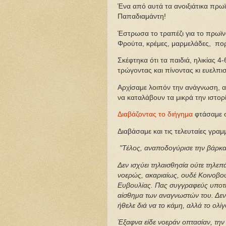
Ένα από αυτά τα ανοιξιάτικα πρω
Παπαδιαμάντη!
Έστρωσα το τραπέζι για το πρωϊνό
Φρούτα, κρέμες, μαρμελάδες, πορ
Σκέφτηκα ότι τα παιδιά, ηλικίας 
τρώγοντας και πίνοντας κι ευελπι
Αρχίσαμε λοιπόν την ανάγνωση, α
να καταλάβουν τα μικρά την ιστορί
Διαβάζοντας το διήγημα
φτάσαμε σ
Διαβάσαμε και τις τελευταίες γραμ
"Τέλος, αναποδογύρισε την βάρκαν
Δεν ισχύει τηλαισθησία ούτε τηλε
νοερώς, ακαριαίως, ουδέ Κοινοβουλ
Ευβουλίας. Πας συγγραφεύς υποτίθ
αίσθημα των αναγνωστών του. Δεν 
ήθελε διά να το κάμη, αλλά το ολίγ
Έξαφνα είδε νοεράν οπτασίαν, την