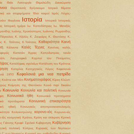
ία
Θεία Λειτουργία
Θεμελιώδη Δικαιώματα
νεια
Θεραπευτές
θρήσκευμα
Ιατρικά θέματα
γική και επιχειρήματα
Ίδιοι καιροί
Ιερός Λόχος-
Ιστορία
σάνι
Ιθαγένεια
Ιστορικά
Ιστορικές
ες
Ιστορική ημέρα
Ιω. Καποδίστριας
Ιω. Μεταξάς
μανίδης
Ιωάνης Χρυσόστομος
Ιωάννης Ρωμανίδης
Πάγκαλος
Κ. Αξελός
Κ. Ζουράρις
Κ. Θεοτόκης
Κ.
Καθαριότητα
Καινή
άς
Κ. Τσάτσος
Κ.Τσάτσος
κη
Καλές Τέχνες
Κάλαντα
Κανόνες καλής
ιφοράς
Καπετάν Άγρας
Καποδιστριας ταινία
βάλι. Λαογραφικά
Καρποί του Πνεύματος
ήψεις
Καταλήψεις σχολείων
Κατάλυση του Κράτους
ρηση
Κατερίνα
Κατηχητικός Λόγος
Κεφαλονιά
Κεφαλονιά μια νεα πατρίδα
ονιά 1953
Κινηματογράφος
ς
Κινέττα και Μάτι
Κίρκη
Κλώντ-
τρώς
Κοίμηση της Θεοτόκου
Κοινό περί δικαίου
Κοινωνία
Κοινωνία και πολιτική
α
Κοινωνία
Κοινωνικά ήθη
ψη
Κοινωνικά προταγματα
Κοινωνική επικαιρότητα
νικά προτάγματα
νική ηθική
Κοινωνικός αποπροσανατολισμός
κορονο-ιός
ικότητα
Κολοκοτρώνης
Κορωνο-ιός
-ϊός
κοσμητική
Κράτος
Κρίση και επίκριση
Κριτική
Κυβέρνηση
ς Γιάννης
Κρυφό Σχολειό
Κυβερνηση
ητική πολιτική
Κύπρος
Κυριακές των Νηστειών
ή Γ' των Νηστειών
Κυριακή της ορθοδοξίας
Κυριακή