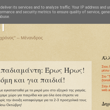
eliver its services and to analyze traffic. Your IP address and 
ormance and security metrics to ensure quality of service, gen
η
abuse.
 χρόνος" -- Μένανδρος
Άλλ
Στον 
παδιαμάντη: Έρως Ήρως!
μέσω 
Στο "
όμη και για παιδιά!
(tono
Στην 
web.a
ε εγκατασταθεί με τα μικρά μου στο εξοχικό της γιαγιάς.
είχαμε χώρο για παιχνίδια και για όλα όσα έπρεπε να
ρίς την άνοιξη καταφεύγαμε για τα 2-3 προσχολικά τους
Δημ
 πίσω Οκτώβρη!