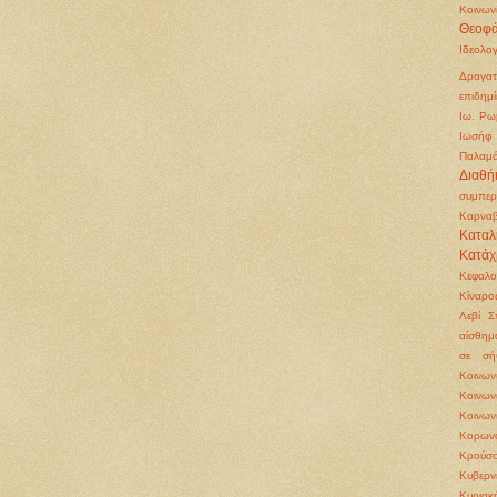
Κοινων
Θεοφά
Ιδεολο
Δραγατ
επιδημί
Ιω. Ρω
Ιωσήφ 
Παλαμ
Διαθή
συμπερ
Καρνα
Καταλ
Κατάχ
Κεφαλ
Κίναρο
Λεβί Σ
αίσθημ
σε σή
Κοινω
Κοινω
Κοινων
Κορωνο
Κρούσο
Κυβερν
Κυριακ