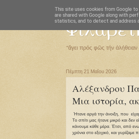
This site uses cookies from Google to d
are shared with Google along with perf
Φιλαρέτ
statistics, and to detect and address 
"ἄγει πρός φῶς τήν ἀλήθειαν
Πέμπτη 21 Μαΐου 2026
Αλέξανδρου Πα
Μια ιστορία, ακ
Ήτανε αργά την άνοιξη, που είχαμ
Το σπίτι μας ήτανε μικρό και δεν 
κάνουμε κάθε μέρα. Έτσι, από ενω
χρόνια στο εξοχικό, και γυρίζαμε