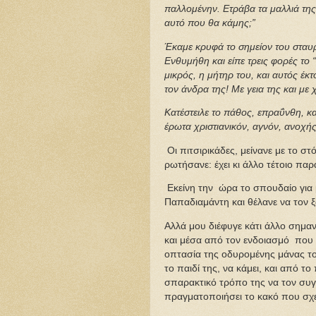
παλλομένην. Ετράβα τα μαλλιά της κ
αυτό που θα κάμης;”
Έκαμε κρυφά το σημείον του σταυρ
Ενθυμήθη και είπε τρεις φορές το “
μικρός, η μήτηρ του, και αυτός έκτ
τον άνδρα της! Με γεια της και με 
Κατέστειλε το πάθος, επραΰνθη, κ
έρωτα χριστιανικόν, αγνόν, ανοχή
Οι πιτσιρικάδες, μείνανε με το στ
ρωτήσανε: έχει κι άλλο τέτοιο πα
Εκείνη την ώρα το σπουδαίο για
Παπαδιαμάντη και θέλανε να τον ξ
Αλλά μου διέφυγε κάτι άλλο σημα
και μέσα από τον ενδοιασμό που 
οπτασία της οδυρομένης μάνας το
το παιδί της, να κάμει, και από 
σπαρακτικό τρόπο της να τον συγκ
πραγματοποιήσει το κακό που σχ