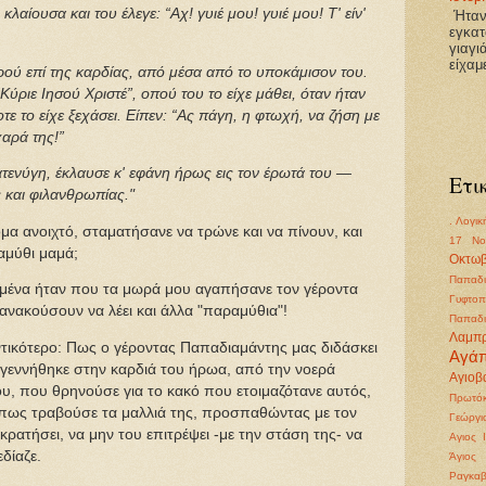
λαίουσα και του έλεγε: “Αχ! γυιέ μου! γυιέ μου! Τ' είν'
Ήτανε
εγκατ
γιαγι
είχαμ
ού επί της καρδίας, από μέσα από το υποκάμισον του.
Κύριε Ιησού Χριστέ”, οπού του το είχε μάθει, όταν ήταν
οτε το είχε ξεχάσει. Είπεν: “Ας πάγη, η φτωχή, να ζήση με
χαρά της!”
ατενύγη, έκλαυσε κ' εφάνη ήρως εις τον έρωτά του —
Ετι
ς και φιλανθρωπίας."
. Λογικ
όμα ανοιχτό, σταματήσανε να τρώνε και να πίνουν, και
17 Νο
ραμύθι μαμά;
Οκτωβ
Παπαδι
 μένα ήταν που τα μωρά μου αγαπήσανε τον γέροντα
Γυφτοπ
ανακούσουν να λέει και άλλα "παραμύθια"!
Παπαδι
Λαμπ
ντικότερο: Πως ο γέροντας Παπαδιαμάντης μας διδάσκει
Αγά
γεννήθηκε στην καρδιά του ήρωα, από την νοερά
Αγιοβα
υ, που θρηνούσε για το κακό που ετοιμαζότανε αυτός,
Πρωτόκ
το πως τραβούσε τα μαλλιά της, προσπαθώντας με τον
Γεώργι
ρατήσει, να μην του επιτρέψει -με την στάση της- να
Αγιος 
εδίαζε.
Άγιος
Ραγκα