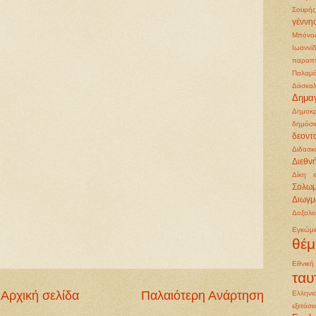
Σουρής
γέννη
Μπόνο
Ιωαννί
παραπ
Παλαμ
Δάσκαλ
Δημα
Δημοκρ
δημόσι
δεοντ
Διδασκ
Διεθν
Δίκη 
Σολω
Διωγμ
Δοξολο
Εγκώμ
θέμ
Εθνικ
ταυ
Αρχική σελίδα
Παλαιότερη Ανάρτηση
Ελληνι
εξετάσε