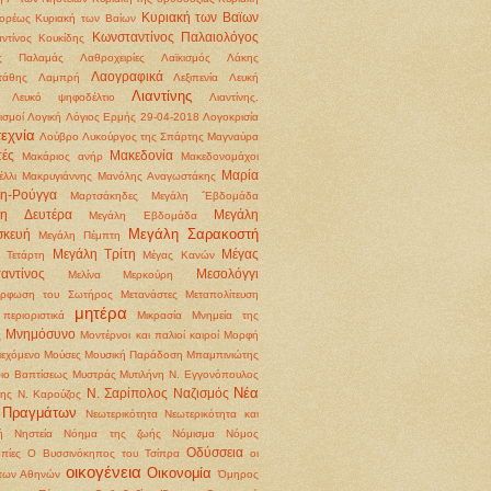
Κυριακή των Βαϊων
ορέως
Κυριακή των Βαίων
Κωνσταντίνος Παλαιολόγος
ντίνος Κουκίδης
ς Παλαμάς
Λαθροχειρίες
Λαϊκισμός
Λάκης
Λαογραφικά
τάθης
Λαμπρή
Λεξιπενία
Λευκή
Λιαντίνης
Λευκό ψηφοδέλτιο
Λιαντίνης.
ισμοί
Λογική
Λόγιος Ερμής 29-04-2018
Λογοκρισία
εχνία
Λούβρο
Λυκούργος της Σπάρτης
Μαγναύρα
ές
Μακεδονία
Μακάριος ανήρ
Μακεδονομάχοι
Μαρία
έλλι
Μακρυγιάννης
Μανόλης Αναγωστάκης
η-Ρούγγα
Μαρτσάκηδες
Μεγάλη ΅Εβδομάδα
λη Δευτέρα
Μεγάλη
Μεγάλη Εβδομάδα
Μεγάλη Σαρακοστή
σκευή
Μεγάλη Πέμπτη
Μεγάλη Τρίτη
Μέγας
 Τετάρτη
Μέγας Κανών
αντίνος
Μεσολόγγι
Μελίνα Μερκούρη
όρφωση του Σωτήρος
Μετανάστες
Μεταπολίτευση
μητέρα
περιοριστικά
Μικρασία
Μνημεία της
Μνημόσυνο
ς
Μοντέρνοι και παλιοί καιροί
Μορφή
ιεχόμενο
Μούσες
Μουσική Παράδοση
Μπαμπινιώτης
ιο Βαπτίσεως
Μυστράς
Μυτιλήνη
Ν. Εγγονόπουλος
Νέα
Ν. Σαρίπολος
Ναζισμός
ρης
Ν. Καρούζος
 Πραγμάτων
Νεωτερικότητα
Νεωτερικότητα και
ή
Νηστεία
Νόημα της ζωής
Νόμισμα
Νόμος
Οδύσσεια
πίες
Ο Βυσσινόκηπος του Τσίπρα
οι
οικογένεια
Οικονομία
 των Αθηνών
Όμηρος