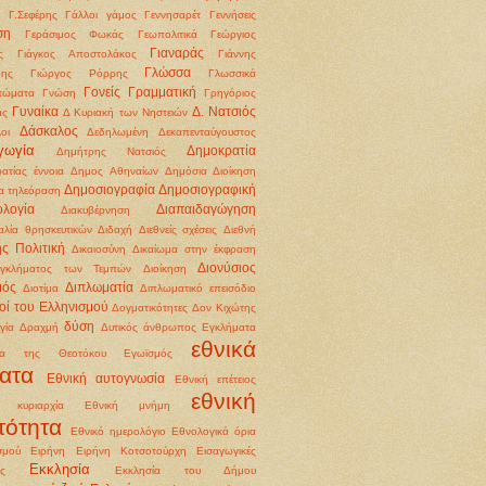
Γ.Σεφέρης
Γάλλοι
γάμος
Γεννησαρέτ
Γεννήσεις
ση
Γεράσιμος Φωκάς
Γεωπολιτικά
Γεώργιος
Γιαναράς
ς
Γιάγκος Αποστολάκος
Γιάννης
Γλώσσα
δης
Γιώργος Ρόρρης
Γλωσσικά
Γονείς
Γραμματική
τώματα
Γνώση
Γρηγόριος
Γυναίκα
Δ. Νατσιός
άς
Δ Κυριακή των Νηστειών
Δάσκαλος
οι
Δεδηλωμένη
Δεκαπενταύγουστος
γωγία
Δημοκρατία
Δημήτρης Νατσιός
ατίας έννοια
Δημος Αθηναίων
Δημόσια Διοίκηση
Δημοσιογραφία
Δημοσιογραφική
α τηλεόραση
ολογία
Διαπαιδαγώγηση
Διακυβέρνηση
αλία θρησκευτικών
Διδαχή
Διεθνείς σχέσεις
Διεθνή
ής Πολιτική
Δικαιοσύνη
Δικαίωμα στην έκφραση
Διονύσιος
εγκλήματος των Τεμπών
Διοίκηση
μός
Διπλωματία
Διοτίμα
Διπλωματικό επεισόδιο
οί του Ελληνισμού
Δογματικότητες
Δον Κιχώτης
δύση
γία
Δραχμή
Δυτικός άνθρωπος
Εγκλήματα
εθνικά
ια της Θεοτόκου
Εγωϊσμός
ατα
Εθνική αυτογνωσία
Εθνική επέτειος
εθνική
ή κυριαρχία
Εθνική μνήμη
τότητα
Εθνικό ημερολόγιο
Εθνολογικά όρια
σμού
Ειρήνη
Ειρήνη Κοτσοτούρχη
Εισαγωγικές
Εκκλησία
ις
Εκκλησία του Δήμου