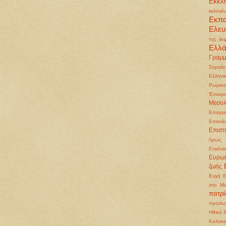
Εκκλη
εκλογέ
Εκπ
Ελευ
της έκ
Ελλ
Γραμμ
Σημαία
Ελληνι
Ρωμιοσ
Έννομα
Μεσολ
Επαγγε
Επανά
Επιστ
ήρως
Ευγένει
Ευρωπ
ζωής
Ευχή
Ε
στο Μα
πατρ
προσωπ
Ηθικό 
Κολοκ