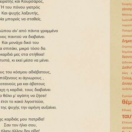
ειρατής και Κουρσάρος,
Σουρής
Ή του πόνου γιατρός
γέννη
Και ψυχής λαξευτής,
Μπόνο
Να μπορείς να σταθείς.
Ιωαννί
παραπ
ώπου είν’ από πάντα γραμμένο
Παλαμ
Δάσκαλ
νος παντού να διαβαίνει.
Δημα
Και μονάχα δικό του
Δημοκρ
α σπιτάκι, μικρό τόσο δα.
δημόσι
 καρδιά μες στα στήθεια!
δεοντ
τυπά, κι εκεί μέσα να μένει.
Διδασκ
Διεθν
υς του κόσμου αδιάβατους,
Δίκη 
πόξενους κι άγνωρους ,
Σολω
οτεινούς μα και άβατους
Διωγμ
Δοξολο
χη η καρδιά, τους διαβαίνει
 θέλει μ’ αγάπη να ζήσει!
Εγκώμ
θέμ
 έτσι το κακό λιγοστεύει,
, της ψυχής την ειρήνη αυξαίνει.
Εθνικ
ταυ
ης καρδιάς μου πατρίδα!
Ελληνι
Σαν τον ήλιο σου,
εξετάσε
ήλιον άλλον δεν είδα!