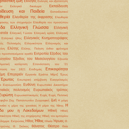
σιαστική ζωή
Εκλογές
Εκλογές και εξαπάτηση
Εκπαίδευση
ων
Εκλογικό δικαίωμα
αίδευση και Παιδεία
Εκπαιδευτικοί
θερία
Ελευθερία της έκφρασης
Ελευθερία
φρασης των στοχασμών
Ελευθερία του προσώπου
άδα
Ελληνική Γλώσσα
Ελληνική
ατεία
Ελληνική Γώσσα
Ελληνική κρίση
Ελληνική
Ελληνικός Κινηματογράφος
Ελληνικό ήθος
κός Πολιτισμός
Ελληνικότητα
Ελληνισμός και
Ελύτης
ύνη
Ελύτης. Ποίηση
ένθεο φρόνημα
Εντροπία
Εξοδος του
 προστατευόμενα αγαθά
ογγίου
Έξοδος του Μεσολογγίου
Εξουσία
λματική κατάρτιση
Επανάσταση του '21
Επικαιρότητα
σταση του 1821
Επιδημίες
ήμη
Επιχειρείν
Εργασία
Εριέττα Μέρτζ
Έρως
Έρωτας
Εσωτερική επέμβαση
Ευαγγελισμός
Ευθύνη
α
Ευγνωμοσύνη
Ευρωπαϊκό Δικαστήριο
αϊκός πολιτισμός
Ευρωπαϊκός τρόπος
Ευρώπη
Ευρωσκεπτικισμός
Ευχές
Ευχές Πολιτική
ζωή
φηβοι
Ζαχ. Παπαντωνίου
Ζωγραφική
Η μάχη
Η
νιάκι
η μέρα της γυναίκας
Η μέρα της Νίκης
ίδα μου η Λακεδαίμων
Ηθική
Ηθική
ικότητα
Ηθική της επιχείρησης Ηθική του εμπορίου
Ήθος
Ηθος
Ήρωες
δίλημμα. Εκτρώσεις
Ηλικία
Θ.
θάνατος
Θέατρο
οτρώνης
Θ. Σκόκος
Θεία