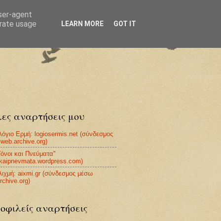
user-agent
erate usage
LEARN MORE
GOT IT
ες αναρτήσεις μου
Λόγιο Ερμή: logiosermis.net (σύνδεσμος
web.archive.org)
Τόνοι και Πνεύματα"
ikaipnevmata.wordpress.com)
Αιχμή: aixmi.gr (σύνδεσμος μέσω
rchive.org)
οφιλείς αναρτήσεις