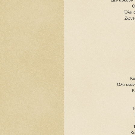
Δεν αρκούν τα
Ο
Όλα σ
Ζωντ
Κα
Όλα εκεί
Κ
Τ
Κα