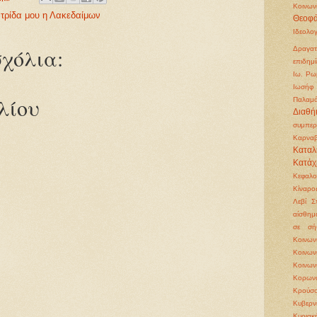
Κοινων
τρίδα μου η Λακεδαίμων
Θεοφά
Ιδεολο
χόλια:
Δραγατ
επιδημί
Ιω. Ρω
Ιωσήφ 
λίου
Παλαμ
Διαθή
συμπερ
Καρνα
Καταλ
Κατάχ
Κεφαλ
Κίναρο
Λεβί Σ
αίσθημ
σε σή
Κοινω
Κοινω
Κοινων
Κορωνο
Κρούσο
Κυβερν
Κυριακ