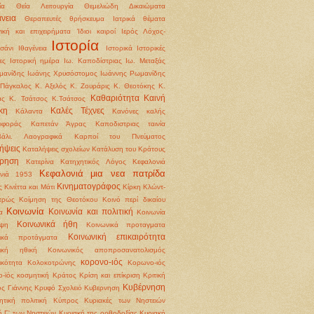
ία
Θεία Λειτουργία
Θεμελιώδη Δικαιώματα
νεια
Θεραπευτές
θρήσκευμα
Ιατρικά θέματα
γική και επιχειρήματα
Ίδιοι καιροί
Ιερός Λόχος-
Ιστορία
σάνι
Ιθαγένεια
Ιστορικά
Ιστορικές
ες
Ιστορική ημέρα
Ιω. Καποδίστριας
Ιω. Μεταξάς
μανίδης
Ιωάνης Χρυσόστομος
Ιωάννης Ρωμανίδης
Πάγκαλος
Κ. Αξελός
Κ. Ζουράρις
Κ. Θεοτόκης
Κ.
Καθαριότητα
Καινή
άς
Κ. Τσάτσος
Κ.Τσάτσος
κη
Καλές Τέχνες
Κάλαντα
Κανόνες καλής
ιφοράς
Καπετάν Άγρας
Καποδιστριας ταινία
βάλι. Λαογραφικά
Καρποί του Πνεύματος
ήψεις
Καταλήψεις σχολείων
Κατάλυση του Κράτους
ρηση
Κατερίνα
Κατηχητικός Λόγος
Κεφαλονιά
Κεφαλονιά μια νεα πατρίδα
ονιά 1953
Κινηματογράφος
ς
Κινέττα και Μάτι
Κίρκη
Κλώντ-
τρώς
Κοίμηση της Θεοτόκου
Κοινό περί δικαίου
Κοινωνία
Κοινωνία και πολιτική
α
Κοινωνία
Κοινωνικά ήθη
ψη
Κοινωνικά προταγματα
Κοινωνική επικαιρότητα
νικά προτάγματα
νική ηθική
Κοινωνικός αποπροσανατολισμός
κορονο-ιός
ικότητα
Κολοκοτρώνης
Κορωνο-ιός
-ϊός
κοσμητική
Κράτος
Κρίση και επίκριση
Κριτική
Κυβέρνηση
ς Γιάννης
Κρυφό Σχολειό
Κυβερνηση
ητική πολιτική
Κύπρος
Κυριακές των Νηστειών
ή Γ' των Νηστειών
Κυριακή της ορθοδοξίας
Κυριακή