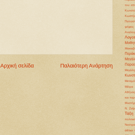
του σπ
Κωνστα
Κωστή
Παπασ
ψήφος
Αναλογ
Λογοτ
Μαθητ
Μακιαβ
Περάκ
Μεγά
Αρχική σελίδα
Παλαιότερη Ανάρτηση
Παρα
Μεγάλη
Κωνστ
Μεταμ
Μέτρα 
Αθήνα
και περ
Μυστήρ
Ν. Ζαΐ
Τάξη
πολιτικ
Νοοτρο
άθλιοι