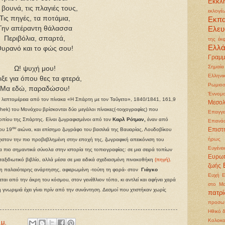
Εκκλη
 βουνά, τις πλαγιές τους,
εκλογέ
Τις πηγές, τα ποτάμια,
Εκπ
Την απέραντη θάλασσα
Ελευ
Περιβόλια, σπαρτά,
της έκ
Ελλ
υρανό και το φώς σου!
Γραμμ
Σημαία
Ω! ψυχή μου!
Ελληνι
ιξε για όπου θες τα φτερά,
Ρωμιοσ
Μα εδώ, παραδώσου!
Έννομα
ναι λεπτομέρεια από τον πίνακα «Η Σπάρτη με τον Ταΰγετο», 1840/1841, 161,9
Μεσολ
hek) του Μονάχου βρίσκονται δύο μεγάλοι πίνακες(-τοιχογραφίες) που
Επαγγε
οπίου της Σπάρτης. Είναι ζωγραφισμένοι από τον
Καρλ Ρότμαν,
έναν από
Επανά
ου
ου 19
αιώνα, και επίσημο ζωγράφο του βασιλιά της Βαυαρίας, Λουδοβίκου
Επιστ
ήρως
χιστον την πιο προβεβλημένη στην εποχή της, ζωγραφική απεικόνιση του
Ευγένει
 πιο σημαντικά σύνολα στην ιστορία της τοπιογραφίας: σε μια σειρά τοπίων
Ευρωπ
α ταξιδιωτικό βιβλίο, αλλά μέσα σε μια ειδικά σχεδιασμένη πινακοθήκη
(πηγή).
ζωής
ση παλαιότερης ανάρτησης, αφιερωμένη -τούτη τη φορά- στον
Γιάγκο
Ευχή
Ε
εται από την άκρη του κόσμου, στον γενέθλιον τόπο, κι αντλεί και αφήνει χαρά
στο Μα
 γνωριμιά έχει γίνει πρίν από την συνάντηση. Δεσμοί που χτιστήκαν χωρίς
πατρ
προσωπ
Ηθικό 
Κολοκ
.μ.