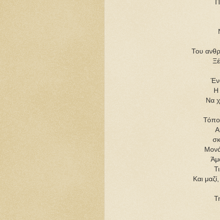
Π
Του ανθρ
Ξέ
Έν
Η
Να χ
Τόπο
Α
σκ
Μονά
Άμα
Τι
Και μαζί
Τ