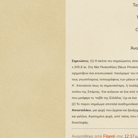
Τα
Ο
Άνο
Σημειώσεις
: (1) Η εικόνα του σημειώματος εί
x 205,8 εκ. Στη Νέα Πινακοθήκη (Neue Pinakot
σχηματίζουν ένα εντυπωσιακό ‘πανόραμα’ του τ
τους γνωστότερους τοπιογράφους των μέσων τ
Α΄. Αποτελούν ίσως τη σημαντικότερη, ή τουλά
τοπίου της Σπάρτης. Και ανήκουν σε ένα από τα
που μετέφερε το ‘ταξίδι της Ελλάδας’ όχι σε έν
(2) Το παρον σημείωμα αποτελεί αναδημοσίευ
Αποστολάκο
, μια ψυχή που έρχεται και ξανάρχ
και γαλήνη. Αγαπημένη ψυχή, από 'κείνες που η
δοσοληψίες.
Αναρτήθηκε από
Filareti
στις
12:17 μ