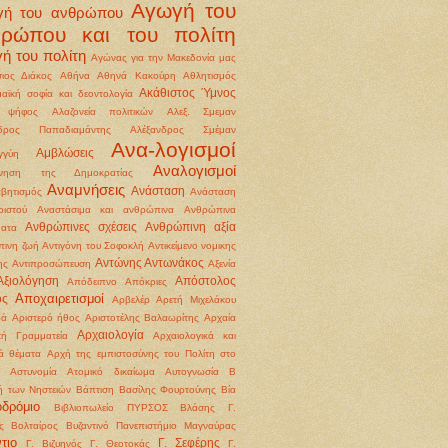
Αγωγή του
γή του ανθρώπου
θρώπου και του πολίτη
ή του πολίτη
Αγώνας για την Μακεδονία μας
ιος Διάκος
Αθήνα
Αθηνά Κακούρη
Αθλητισμός
Ακάθιστος Ύμνος
αϊκή σοφία και δεοντολογία
 ψήφος
Αλαζονεία πολιτικών
Αλεξ. Σμεμαν
νδρος Παπαδιαμάντης
Αλέξανδρος Σμέμαν
Ανα-λογισμοί
Αμβλώσεις
γγύη
Αναλογισμοί
ννηση της Δημοκρατίας
Αναμνήσεις
Ανάσταση
βητισμός
Ανάσταση
ιστού
Αναστάσιμα και ανθρώπινα
Ανθρώπινα
Ανθρώπινες σχέσεις
Ανθρώπινη αξία
ματα
ινη ζωή
Αντιγόνη του Σοφοκλή
Αντικείμενο νομικης
Αντώνης Αντωνάκος
ης
Αντιπροσώπευση
Αξενία
Αξιολόγηση
Απόστολος
Απόδειπνο
Απόκριες
Αποχαιρετισμοί
ος
Αρβελέρ
Αρετή Μιχελάκου
ρά
Αριστερό ήθος
Αριστοτέλης Βαλαωρίτης
Αρχαία
Αρχαιολογία
κή Γραμματεία
Αρχαιολογικά και
κά θέματα
Αρχή της εμπιστοσύνης του Πολίτη στο
Αστυνομία
Ατομικό δικαίωμα
Αυτογνωσία
Β
ή των Νηστειών
Βάπτιση
Βασίλης Φουρτούνης
Βία
οδρόμιο
Βιβλιοπωλείο ΠΥΡΣΟΣ
Βλάσης Γ.
ς
Βολταίρος
Βυζαντινό Πανεπιστήμιο Μαγναύρας
τιο
Γ. Σεφέρης
Γ. Βιζυηνός
Γ. Θεοτοκάς
Γ.