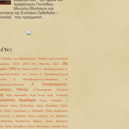
Ιερομόναχου Γεννάδιου
Μανώλη (Θεολόγου και
υντάκτη της Ενότητας Ορθοδοξία –
τουσία) που πραγματοπ...
κέτες
ή
'Εξοδος του Μεσολογγίου
΄Ποίηση και Αντιποίηση
28η
εμβρίου 1973
1940
25η Μαρτίου 1821
ρίου 1940
9η Μαίου 1945
Α. Παπαδιαμάντης
Α.
αμάντης-Άνθος του Γιαλού
Α. Παπαδιαμάντης-Η
ούλα
Α. Παπαδιαμάντης-Θεοφάνεια
Α.
Α. Παπαδιαμάντης-
αμάντης-κάλλαντα
ριάτικος Ψάλτης
Α΄Οικουμενική Σύνοδος
πη
Αγία Αικατερίνη
Αγία Άννα
Αγία Υπομονή
Αγιολόγιο
σιλιάτικα
Άγιος Ανδρέας ο
λητος
Αγιος Βαλεντίνος
Άγιος Βασίλειος
Άγιος
ος
Άγιος Γρηγόριος ο Παλαμάς
Αγιος Δημήτριος
Ιωάννης ο Σιναΐτης
Αγιος Ιωάννης της Κλίμακος
 Νικόλαος Επίσκοπος Μύρων
Αγιος Νικόλαος
βάς
Αγιος Σπυρίδων
Άγιος Φανούριος
Αγορές
Άγω