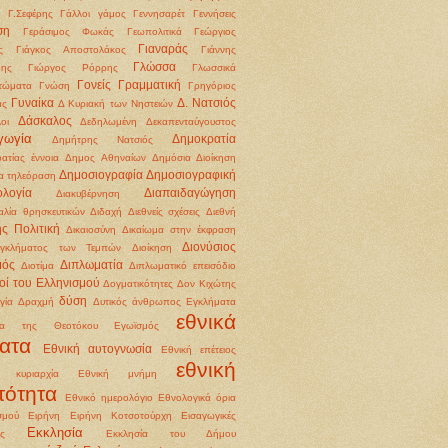
Γ.Σεφέρης
Γάλλοι
γάμος
Γεννησαρέτ
Γεννήσεις
ση
Γεράσιμος Φωκάς
Γεωπολιτικά
Γεώργιος
Γιαναράς
ς
Γιάγκος Αποστολάκος
Γιάννης
Γλώσσα
δης
Γιώργος Ρόρρης
Γλωσσικά
Γονείς
Γραμματική
τώματα
Γνώση
Γρηγόριος
Γυναίκα
Δ. Νατσιός
άς
Δ Κυριακή των Νηστειών
Δάσκαλος
οι
Δεδηλωμένη
Δεκαπενταύγουστος
γωγία
Δημοκρατία
Δημήτρης Νατσιός
ατίας έννοια
Δημος Αθηναίων
Δημόσια Διοίκηση
Δημοσιογραφία
Δημοσιογραφική
α τηλεόραση
ολογία
Διαπαιδαγώγηση
Διακυβέρνηση
αλία θρησκευτικών
Διδαχή
Διεθνείς σχέσεις
Διεθνή
ής Πολιτική
Δικαιοσύνη
Δικαίωμα στην έκφραση
Διονύσιος
εγκλήματος των Τεμπών
Διοίκηση
μός
Διπλωματία
Διοτίμα
Διπλωματικό επεισόδιο
οί του Ελληνισμού
Δογματικότητες
Δον Κιχώτης
δύση
γία
Δραχμή
Δυτικός άνθρωπος
Εγκλήματα
εθνικά
ια της Θεοτόκου
Εγωϊσμός
ατα
Εθνική αυτογνωσία
Εθνική επέτειος
εθνική
ή κυριαρχία
Εθνική μνήμη
τότητα
Εθνικό ημερολόγιο
Εθνολογικά όρια
σμού
Ειρήνη
Ειρήνη Κοτσοτούρχη
Εισαγωγικές
Εκκλησία
ις
Εκκλησία του Δήμου