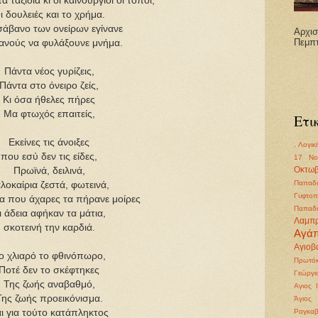
 ταξίδια κι οι καινούργιοι οι τόποι,
ι δουλειές και το χρήμα.
άβανο των ονείρων εγίνανε
Αρχισ
Πεμπ
ανούς να φυλάξουνε μνήμα.
Πάντα νέος γυρίζεις,
Πάντα στο όνειρο ζείς,
Κι όσα ήθελες πήρες
Μα φτωχός επαιτείς,
Ετι
Εκείνες τις άνοιξες
. Λογικ
που εσύ δεν τις είδες,
17 Νο
Πρωϊνά, δειλινά,
Οκτωβ
Παπαδι
λοκαίρια ζεστά, φωτεινά,
Γυφτοπ
να που άχαρες τα πήρανε μοίρες
Παπαδι
ι άδεια αφήκαν τα μάτια,
Λαμπ
σκοτεινή την καρδιά.
Αγά
Αγιοβα
ο χλιαρό το φθινόπωρο,
Πρωτόκ
Ποτέ δεν το σκέφτηκες
Γεώργι
Της ζωής αναβαθμό,
Αγιος 
Της ζωής προεικόνισμα.
Άγιος
ι για τούτο κατάπληκτος
Ραγκα