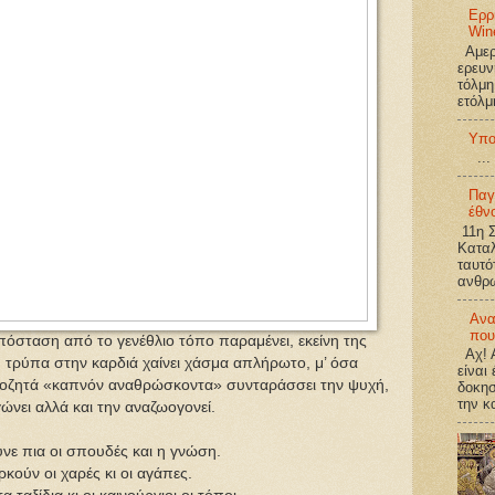
Ερρ
Win
Αμερι
ερευν
τόλμη
ετόλμ
Υπο
...
Παγ
έθν
11η Σ
Καταλ
ταυτό
ανθρω
Ανα
που
πόσταση από το γενέθλιο τόπο παραμένει, εκείνη της
Αχ! Α
 τρύπα στην καρδιά χαίνει χάσμα απλήρωτο, μ’ όσα
είναι
ποζητά «καπνόν αναθρώσκοντα» συνταράσσει την ψυχή,
δοκησ
την κ
ώνει αλλά και την αναζωογονεί.
νε πια οι σπουδές και η γνώση.
ρκούν οι χαρές κι οι αγάπες.