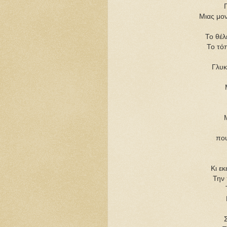
Μιας μον
Το θέλ
Το τόπ
Γλυκ
που
Κι εκ
Την 