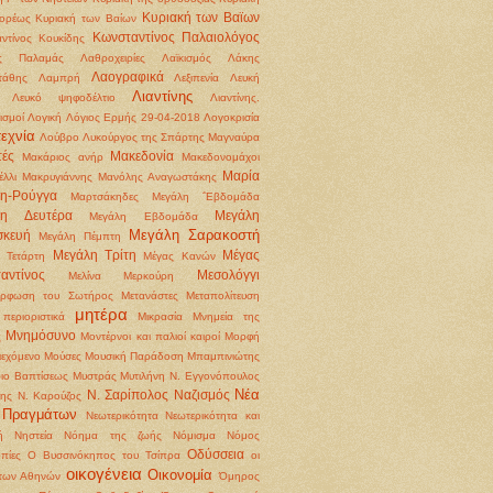
Κυριακή των Βαϊων
ορέως
Κυριακή των Βαίων
Κωνσταντίνος Παλαιολόγος
ντίνος Κουκίδης
ς Παλαμάς
Λαθροχειρίες
Λαϊκισμός
Λάκης
Λαογραφικά
τάθης
Λαμπρή
Λεξιπενία
Λευκή
Λιαντίνης
Λευκό ψηφοδέλτιο
Λιαντίνης.
ισμοί
Λογική
Λόγιος Ερμής 29-04-2018
Λογοκρισία
εχνία
Λούβρο
Λυκούργος της Σπάρτης
Μαγναύρα
ές
Μακεδονία
Μακάριος ανήρ
Μακεδονομάχοι
Μαρία
έλλι
Μακρυγιάννης
Μανόλης Αναγωστάκης
η-Ρούγγα
Μαρτσάκηδες
Μεγάλη ΅Εβδομάδα
λη Δευτέρα
Μεγάλη
Μεγάλη Εβδομάδα
Μεγάλη Σαρακοστή
σκευή
Μεγάλη Πέμπτη
Μεγάλη Τρίτη
Μέγας
 Τετάρτη
Μέγας Κανών
αντίνος
Μεσολόγγι
Μελίνα Μερκούρη
όρφωση του Σωτήρος
Μετανάστες
Μεταπολίτευση
μητέρα
περιοριστικά
Μικρασία
Μνημεία της
Μνημόσυνο
ς
Μοντέρνοι και παλιοί καιροί
Μορφή
ιεχόμενο
Μούσες
Μουσική Παράδοση
Μπαμπινιώτης
ιο Βαπτίσεως
Μυστράς
Μυτιλήνη
Ν. Εγγονόπουλος
Νέα
Ν. Σαρίπολος
Ναζισμός
ρης
Ν. Καρούζος
 Πραγμάτων
Νεωτερικότητα
Νεωτερικότητα και
ή
Νηστεία
Νόημα της ζωής
Νόμισμα
Νόμος
Οδύσσεια
πίες
Ο Βυσσινόκηπος του Τσίπρα
οι
οικογένεια
Οικονομία
 των Αθηνών
Όμηρος