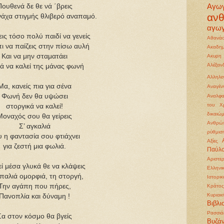
Αγω
Πουθενά δε θε νά ΄βρεις
αν
άχα στιγμής θλιβερό αναπαμό.
αγωγ
εις τόσο πολύ παιδί να γενείς
Αθανάσ
ι να παίζεις στην πίσω αυλή
Ακαδημ
Και να μην σταματάει
Ακυρη
Αλέξα
ά να καλεί της μάνας φωνή
Αλληλε
Μα, κανείς πια για σένα
Αναγέ
Φωνή δεν θα υψώσει
Αναλφα
του Χρ
στοργικά να καλεί!
δικαιώ
Μοναχός σου θα γείρεις
Ανθρώπ
Σ’ αγκαλιά
ρύθμισ
 η φαντασία σου φτιάχνει
Αξίες
για ζεστή μια φωλιά.
Παύλ
Αριστε
εί μέσα γλυκά θε να κλάψεις
Ελληνι
παλιά ομορφιά, τη στοργή,
Ιστορι
Την αγάπη που πήρες,
Κράτος
Κυριακ
Πανοπλία και δύναμη !
Βιβλι
Ρασσιά
Σα στον κόσμο θα βγείς
Βυζάν