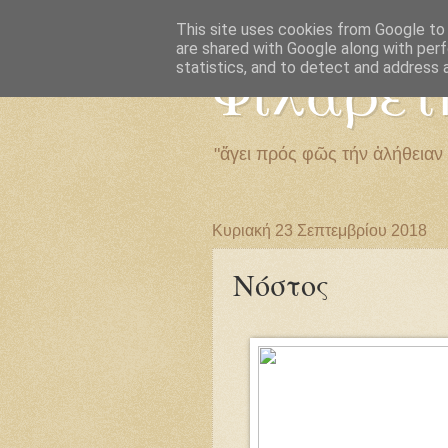
This site uses cookies from Google to d
are shared with Google along with perf
Φιλαρέτ
statistics, and to detect and address 
"ἄγει πρός φῶς τήν ἀλήθειαν
Κυριακή 23 Σεπτεμβρίου 2018
Νόστος