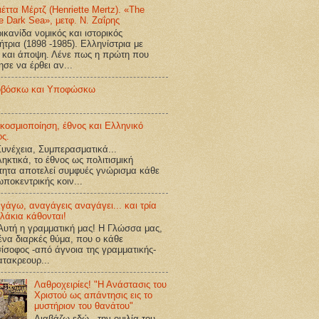
ιέττα Μέρτζ (Henriette Mertz). «The
e Dark Sea», μετφ. Ν. Ζαΐρης
κανίδα νομικός και ιστορικός
ήτρια (1898 -1985). Ελληνίστρια με
 και άποψη. Λένε πως η πρώτη που
ησε να έρθει αν...
βόσκω και Υποφώσκω
κοσμιοποίηση, έθνος και Ελληνικό
ος.
υνέχεια, Συμπερασματικά...
ηκτικά, το έθνος ως πολιτισμική
τητα αποτελεί συμφυές γνώρισμα κάθε
ποκεντρικής κοιν...
γάγω, αναγάγεις αναγάγει... και τρία
λάκια κάθονται!
υτή η γραμματική μας! Η Γλώσσα μας,
 ένα διαρκές θύμα, που ο κάθε
ίσοφος -από άγνοια της γραμματικής-
ατακρεουρ...
Λαθροχειρίες! "Η Ανάστασις του
Χριστού ως απάντησις εις το
μυστήριον του θανάτου"
Διαβάζω εδώ την ομιλία του