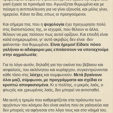
γιατί έχασε τα προνόμιά του. Αγωνίζεται θυμωμένα και με
πείσμα η αντιπολίτευση για να γίνει εξουσία, και μόλις γίνει,
ημερεύει. Κάνει τα ίδια, οπως οι προηγούμενοι.
Και σήμερα πια, που η
ψυχολογία
έχει προχωρησει πολύ
στις διαπιστώσεις της, οι ισχυροί, που θέλουν κι άλλα,
θέλουν να μας πείσουν πως αυτοί ορίζουν. Και επειδή είναι
καλά ενημερωμένοι, γι' αυτό ακριβώς δεν είναι -δεν
φαίνονται- πια θυμωμένοι.
Είναι ήρεμοι! Είδατε πόσο
γαλήνιοι κι αδιάφοροι μας επιτάσσουν να υποταχτούμε
στην αιχμαλωσία;
Για το λόγο αυτόν, δηλαδή για την εικόνα του βέβαιου και
ασφαλούς, του ακλόνητου και κυρίαρχου, συγκεντρώνονται
κάθε τόσο στις
λέσχες
και συμφωνούν.
Μετά βγαίνουν
όλοι μαζί, σύμφωνοι, με προγράμματα και σχέδια εν
κρυπτώ αποφασισμένα.
Κι ο πολίτης, ο μικρός λαός, ο
φτωχός και χρεωμένος λαός, δεν μπορεί να αντισταθεί.
Μα αυτή η ηρεμία που καθρεφτίζεται στα πρόσωπα των
αρχόντων του κόσμου δεν είναι εκείνη που σε γαληνεύει και
δεν μπορείς να αφήνεσαι στο λόγο τους και στο νόημά του.