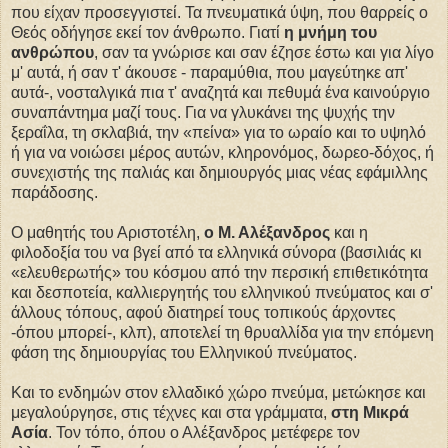
που είχαν προσεγγιστεί. Τα πνευματικά ύψη, που θαρρείς ο
Θεός οδήγησε εκεί τον άνθρωπο. Γιατί
η μνήμη του
ανθρώπου
, σαν τα γνώρισε και σαν έζησε έστω και για λίγο
μ' αυτά, ή σαν τ' άκουσε - παραμύθια, που μαγεύτηκε απ'
αυτά-, νοσταλγικά πια τ' αναζητά και πεθυμά ένα καινούργιο
συναπάντημα μαζί τους. Για να γλυκάνει της ψυχής την
ξεραΐλα, τη σκλαβιά, την «πείνα» για το ωραίο και το υψηλό
ή για να νοιώσει μέρος αυτών, κληρονόμος, δωρεο-δόχος, ή
συνεχιστής της παλιάς και δημιουργός μιας νέας εφάμιλλης
παράδοσης.
Ο μαθητής του Αριστοτέλη,
ο Μ. Αλέξανδρος
και η
φιλοδοξία του να βγεί από τα ελληνικά σύνορα (βασιλιάς κι
«ελευθερωτής» του κόσμου από την περσική επιθετικότητα
και δεσποτεία, καλλιεργητής του ελληνικού πνεύματος και σ'
άλλους τόπους, αφού διατηρεί τους τοπικούς άρχοντες
-όπου μπορεί-, κλπ), αποτελεί τη θρυαλλίδα για την επόμενη
φάση της δημιουργίας του Ελληνικού πνεύματος.
Και το ενδημών στον ελλαδικό χώρο πνεύμα, μετώκησε και
μεγαλούργησε, στις τέχνες και στα γράμματα,
στη Μικρά
Ασία
. Τον τόπο, όπου ο Αλέξανδρος μετέφερε τον