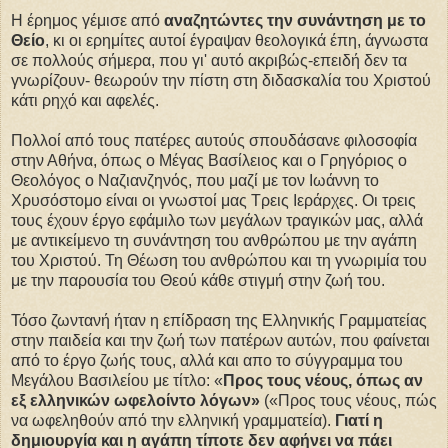
Η έρημος γέμισε από
αναζητώντες την συνάντηση με το
Θείο
, κι οι ερημίτες αυτοί έγραψαν θεολογικά έπη, άγνωστα
σε πολλούς σήμερα, που γι' αυτό ακριβώς-επειδή δεν τα
γνωρίζουν- θεωρούν την πίστη στη διδασκαλία του Χριστού
κάτι ρηχό και αφελές.
Πολλοί από τους πατέρες αυτούς σπουδάσανε φιλοσοφία
στην Αθήνα, όπως ο Μέγας Βασίλειος και ο Γρηγόριος ο
Θεολόγος ο Ναζιανζηνός, που μαζί με τον Ιωάννη το
Χρυσόστομο είναι οι γνωστοί μας Τρεις Ιεράρχες. Οι τρεις
τους έχουν έργο εφάμιλο των μεγάλων τραγικών μας, αλλά
με αντικείμενο τη συνάντηση του ανθρώπου με την αγάπη
του Χριστού. Τη Θέωση του ανθρώπου και τη γνωριμία του
με την παρουσία του Θεού κάθε στιγμή στην ζωή του.
Τόσο ζωντανή ήταν η επίδραση της Ελληνικής Γραμματείας
στην παιδεία και την ζωή των πατέρων αυτών, που φαίνεται
από το έργο ζωής τους, αλλά και απο το σύγγραμμα του
Μεγάλου Βασιλείου με τίτλο: «
Προς τους νέους, όπως αν
εξ ελληνικών ωφελοίντο λόγων»
(«Προς τους νέους, πώς
να ωφεληθούν από την ελληνική γραμματεία).
Γιατί η
δημιουργία και η αγάπη τίποτε δεν αφήνει να πάει