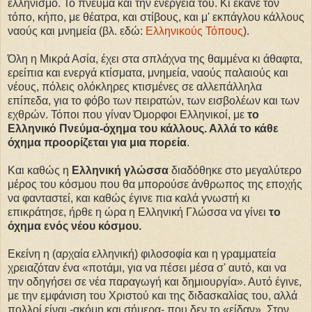
ελληνισμό. Το πνεύμα και την ενέργειά του. Κι έκανε τον
τόπο, κήπο, με θέατρα, και στίβους, και μ' εκπάγλου κάλλους
ναούς και μνημεία (βλ. εδώ:
Ελληνικούς Τόπους
).
Όλη η Μικρά Ασία, έχει στα σπλάχνα της θαμμένα κι άθαφτα,
ερείπια και ενεργά κτίσματα, μνημεία, ναούς παλαιούς και
νέους, πόλεις ολόκληρες κτισμένες σε αλλεπάλληλα
επίπεδα, για το φόβο των πειρατών, των εισβολέων και των
εχθρών. Τόποι που γίναν Όμορφοι Ελληνικοί, με
το
Ελληνικό Πνεύμα-όχημα του κάλλους. Αλλά το κάθε
όχημα προορίζεται για μια πορεία
.
Και καθώς η
Ελληνική γλώσσα
διαδόθηκε στο μεγαλύτερο
μέρος του κόσμου που θα μπορούσε άνθρωπος της εποχής
να φανταστεί, και καθώς έγινε πια καλά γνωστή κι
επικράτησε, ήρθε η ώρα η Ελληνική Γλώσσα να γίνει
το
όχημα ενός νέου κόσμου.
Εκείνη η (αρχαία ελληνική) φιλοσοφία και η γραμματεία
χρειαζόταν ένα «ποτάμι, για να πέσει μέσα σ' αυτό, και να
την οδηγήσει σε νέα παραγωγή και δημιουργία». Αυτό έγινε,
με την εμφάνιση του Χριστού και της διδασκαλίας του, αλλά
πολλοί είναι -ακόμη και σήμερα- που δεν το «είδαν». Στον