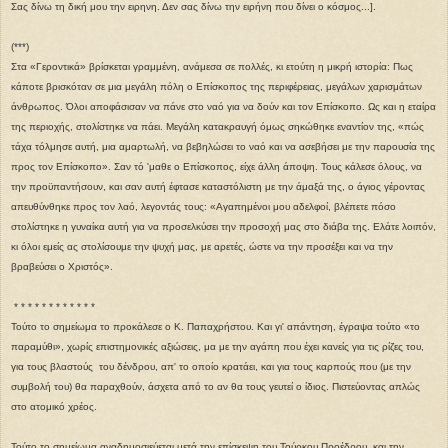
Σας δίνω τη δική μου την ειρηνη. Δεν σας δίνω την ειρήνη που δίνει ο κόσμος...].
(***)
Στα «Γεροντικά» βρίσκεται γραμμένη, ανάμεσα σε πολλές, κι ετούτη η μικρή ιστορία: Πως
κάποτε βρισκόταν σε μια μεγάλη πόλη ο Επίσκοπος της περιφέρειας, μεγάλων χαρισμάτων
άνθρωπος. Όλοι αποφάσισαν να πάνε στο ναό για να δούν και τον Επίσκοπο. Ως και η εταίρα
της περιοχής, στολίστηκε να πάει. Μεγάλη κατακραυγή όμως σηκώθηκε εναντίον της, «πώς
τάχα τόλμησε αυτή, μια αμαρτωλή, να βεβηλώσει το ναό και να ασεβήσει με την παρουσία της
προς τον Επίσκοπο». Σαν τό 'μαθε ο Επίσκοπος, είχε άλλη άποψη. Τους κάλεσε όλους, να
την προϋπαντήσουν, και σαν αυτή έφτασε καταστόλιστη με την άμαξά της, ο άγιος γέροντας
απευθύνθηκε προς τον λαό, λεγοντάς τους: «Αγαπημένοι μου αδελφοί, βλέπετε πόσο
στολίστηκε η γυναίκα αυτή για να προσελκύσει την προσοχή μας στο διάβα της. Ελάτε λοιπόν,
κι όλοι εμείς ας στολίσουμε την ψυχή μας, με αρετές, ώστε να την προσέξει και να την
βραβεύσει ο Χριστός».
* * * * * * * * * * * *
Τούτο το σημείωμα το προκάλεσε ο Κ. Παπαχρήστου. Και γι' απάντηση, έγραψα τούτο «το
παραμύθι», χωρίς επιστημονικές αξιώσεις, μα με την αγάπη που έχει κανείς για τις ρίζες του,
για τους βλαστούς του δένδρου, απ' το οποίο κρατάει,
και για τους καρπούς που (με την
συμβολή του)
θα παραχθούν
, άσχετα από το αν θα τους γευτεί ο ίδιος. Πιστεύοντας απλώς
στο ατομικό χρέος.
Τούτο το σημείωμα αναδημοσιεύεται μετά την επίσκεψη του Τούρκου Προέδρου, και την