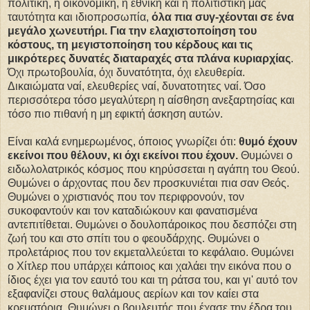
πολιτική, η οικονομική, η εθνική και η πολιτιστική μας
ταυτότητα και ιδιοπροσωπία,
όλα πια συγ-χέονται σε ένα
μεγάλο χωνευτήρι. Για την ελαχιστοποίηση του
κόστους, τη μεγιστοποίηση του κέρδους και τις
μικρότερες δυνατές διαταραχές στα πλάνα κυριαρχίας
.
Όχι πρωτοβουλία, όχι δυνατότητα, όχι ελευθερία.
Δικαιώματα ναί, ελευθερίες ναί, δυνατοτητες ναί. Όσο
περισσότερα τόσο μεγαλύτερη η αίσθηση ανεξαρτησίας και
τόσο πιο πιθανή η μη εφικτή άσκηση αυτών.
Είναι καλά ενημερωμένος, όποιος γνωρίζει ότι:
θυμό έχουν
εκείνοι που θέλουν, κι όχι εκείνοι που έχουν.
Θυμώνει ο
ειδωλολατρικός κόσμος που κηρύσσεται η αγάπη του Θεού.
Θυμώνει ο άρχοντας που δεν προσκυνιέται πια σαν Θεός.
Θυμώνει ο χριστιανός που τον περιφρονούν, τον
συκοφαντούν και τον καταδιώκουν και φανατισμένα
αντεπιτίθεται. Θυμώνει ο δουλοπάροικος που δεσπόζει στη
ζωή του και στο σπίτι του ο φεουδάρχης. Θυμώνει ο
προλετάριος που τον εκμεταλλεύεται το κεφάλαιο. Θυμώνει
ο Χίτλερ που υπάρχει κάποιος και χαλάει την εικόνα που ο
ίδιος έχει για τον εαυτό του και τη ράτσα του, και γι' αυτό τον
εξαφανίζει στους θαλάμους αερίων και τον καίει στα
κρεματόρια. Θυμώνει ο βουλευτής που έχασε την έδρα του,