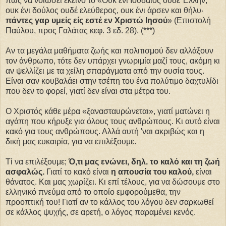
πώς να νοιώσει εκείνο το «Ουκ ένι Ιουδαίος ουδέ Έλλην,
ουκ ένι δούλος ουδέ ελεύθερος, ουκ ένι άρσεν και θήλυ·
πάντες γαρ υμείς είς εστέ εν Χριστώ Ιησού
» (Επιστολή
Παύλου, προς Γαλάτας κεφ. 3 εδ. 28). (***)
Αν τα μεγάλα μαθήματα ζωής και πολιτισμού δεν αλλάξουν
τον άνθρωπο, τότε δεν υπάρχει γνωριμία μαζί τους, ακόμη κι
αν ψελλίζει με τα χείλη σπαράγματα από την ουσία τους.
Είναι σαν κουβαλάει στην τσέπη του ένα πολύτιμο δαχτυλίδι
που δεν το φορεί, γιατί δεν είναι στα μέτρα του.
Ο Χριστός κάθε μέρα «ξανασταυρώνεται», γιατί ματώνει η
αγάπη που κήρυξε για όλους τους ανθρώπους. Κι αυτό είναι
κακό για τους ανθρώπους. Αλλά αυτή 'ναι ακριβώς και η
δική μας ευκαιρία, για να επιλέξουμε.
Τί να επιλέξουμε;
Ό,τι μας ενώνει, δηλ. το καλό και τη ζωή
ασφαλώς.
Γιατί το κακό είναι
η απουσία του καλού,
είναι
θάνατος. Και μας χωρίζει. Κι επί τέλους, για να δώσουμε στο
ελληνικό πνεύμα από το οποίο εμφορούμεθα, την
προοπτική του! Γιατί αν το κάλλος του λόγου δεν σαρκωθεί
σε κάλλος ψυχής, σε αρετή, ο λόγος παραμένει κενός.