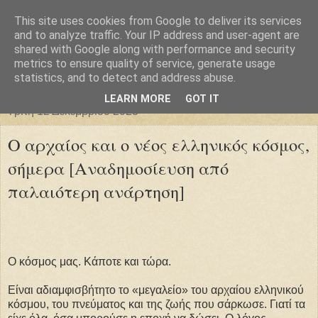
This site uses cookies from Google to deliver its services
Φιλαρέτη
and to analyze traffic. Your IP address and user-agent are
shared with Google along with performance and security
metrics to ensure quality of service, generate usage
"ἄγει πρός φῶς τήν ἀλήθειαν χρόνος" -- Μένανδρος
statistics, and to detect and address abuse.
LEARN MORE
GOT IT
Τρίτη 12 Δεκεμβρίου 2023
Ο αρχαίος και ο νέος ελληνικός κόσμος,
σήμερα [Αναδημοσίευση από
παλαιότερη ανάρτηση]
Ο κόσμος μας. Κάποτε και τώρα.
Είναι αδιαμφισβήτητο το «μεγαλείο» του αρχαίου ελληνικού
κόσμου, του πνεύματος και της ζωής που σάρκωσε. Γιατί τα