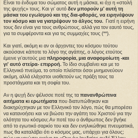
Είναι το ένδυμα του σώματος αυτή η μάσκα, κι όχι η «στολή
της ψυχής» τους. Και γι' αυτό
δεν μπορούν μ' αυτή τη
μάσκα του εγωϊσμού και της δια-φθοράς, να ειρηνέψουν
τον κόσμο και να γιατρέψουν το άλγος του.
Γιατί η ειρήνη
τους δεν είναι για τους ανθρώπους, αλλά για τον εαυτό τους,
για τα συμφέροντα και για τις συμμαχίες τους (**).
Και γιατί, ακόμη κι αν οι άρχοντες του κόσμου τούτου
ακούσανε κάποτε το λόγο της αγάπης, ο λόγος ετούτος
έμεινε γι'αυτούς μια
πληροφορία, μια αναφομοίωτη -και
γι' αυτό στείρα- επιρροή.
Το ίδιο συμβαίνει και με το
Ελληνικό πνεύμα, το οποίο πλείστοι όσοι μνημονεύουν
ακόμη, αλλά ελάχιστοι υιοθετούν ως πράξη τους τα
προστάγματα και τη σοφία του.
Αν η ψυχή δεν ψέλισσε ποτέ της τα
πανανθρώπινα
αιτήματα κι ερωτήματα
που διατυπώθηκαν και
διακηρύχτηκαν με τον Ελληνικό τον λόγο, πώς θα μπορέσει
να κατανοήσει και να βιώσει την αγάπη του Χριστού για την
ολότητα του κόσμου; Αν ποτέ του ο άνθρωπος δεν βγήκε
από το εγωτικό σαρκίο του και δεν ενηλικώθηκε πνευματικά,
πως θα καταλάβει ότι ο κόσμος μας, υπάρχει για όλους;