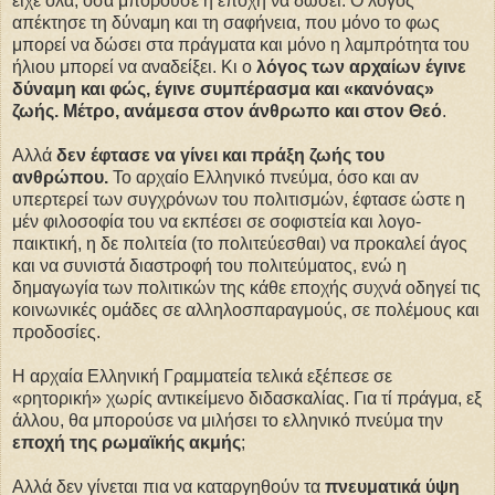
είχε όλα, όσα μπορούσε η εποχή να δώσει. Ο λόγος
απέκτησε τη δύναμη και τη σαφήνεια, που μόνο το φως
μπορεί να δώσει στα πράγματα και μόνο η λαμπρότητα του
ήλιου μπορεί να αναδείξει. Κι ο
λόγος των αρχαίων έγινε
δύναμη και φώς, έγινε συμπέρασμα και «κανόνας»
ζωής. Μέτρο, ανάμεσα στον
άνθρωπο
και στον
Θεό
.
Αλλά
δεν έφτασε να γίνει και πράξη ζωής του
ανθρώπου.
Το αρχαίο Ελληνικό πνεύμα, όσο και αν
υπερτερεί των συγχρόνων του πολιτισμών, έφτασε ώστε η
μέν φιλοσοφία του να εκπέσει σε σοφιστεία και λογο-
παικτική, η δε πολιτεία (το πολιτεύεσθαι) να προκαλεί άγος
και να συνιστά διαστροφή του πολιτεύματος, ενώ η
δημαγωγία των πολιτικών της κάθε εποχής συχνά οδηγεί τις
κοινωνικές ομάδες σε αλληλοσπαραγμούς, σε πολέμους και
προδοσίες.
Η αρχαία Ελληνική Γραμματεία τελικά εξέπεσε σε
«ρητορική» χωρίς αντικείμενο διδασκαλίας. Για τί πράγμα, εξ
άλλου, θα μπορούσε να μιλήσει το ελληνικό πνεύμα την
εποχή της ρωμαϊκής ακμής
;
Αλλά δεν γίνεται πια να καταργηθούν τα
πνευματικά ύψη