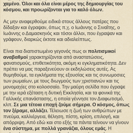
χαμένο. Όλοι και όλα είναι μέρος της δημιουργίας του
κόσμου, και προωρίζονται για το καλό όλων.
Ας μην αναφερθούμε ειδικά στους άλλους πατέρες που
δίδαξαν και έγραψαν, όπως π.χ. ο Ιωάννης ο Σιναΐτης, ο
Ιωάννης ο Δαμασκηνός και τόσοι άλλοι, που έγραψαν και
γράφουν, διαρκώς έκτοτε και αδιαλείπτως.
Είναι πια διαπιστωμένο γεγονός πως οι
πολιτισμικοί
αναβαθμοί
χαρακτηρίζονται από αναστατώσεις,
φανατισμούς, επιθετικότητα, ακόμη κι εγκληματικότητα. Δεν
πρέπει να μας παραξενεύουν οι εκδηλώσεις αυτές. Ας
θυμηθούμε, τα εγκλήματα της εξουσίας και τις συνωμοσιες
των ρωμαίων, με τους διωγμούς των χριστιανών και τις
μονομαχίες στο κολοσσαίο. Την μαύρη σελίδα που έγραψε
με την ιερά εξέταση η δυτική Εκκλησία, και τα φονικά της
Γαλλικής επανάστασης, η οποία γέννησε τον Διαφωτισμό,
κλπ.
Σε μια τέτοια εποχή ζούμε σήμερα. Ο κόσμος, όπως
τον ξέραμε, αλλάζει.
Τέλειωσε η ζωή των ανθρώπων με
πνεύμα, καλλιέργεια, θέληση, πίστη, κρίση, επιλογή, και
απόρριψη. Από εδώ και στο εξής τα πάντα τείνουν να γίνουν
ένα σύστημα, με πολλά γρανάζια, όλους εμάς
. Η