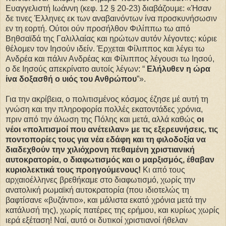
Ευαγγελιστή Ιωάννη (κεφ. 12 § 20-23) διαβάζουμε: «Ήσαν
δε τινες Έλληνες εκ των αναβαινόντων ίνα προσκυνήσωσιν
εν τη εορτή. Ούτοι ούν προσήλθον Φιλίππω τω από
Βηθσαϊδά της Γαλιλλαίας και ηρώτων αυτόν λέγοντες: κύριε
θέλομεν τον Ιησούν ιδείν. Έρχεται Φίλιππος και λέγει τω
Ανδρέα και πάλιν Ανδρέας και Φίλιππος λέγουσι τω Ιησού,
ο δε Ιησούς απεκρίνατο αυτοίς λέγων: “
Ελήλυθεν η ώρα
ίνα δοξασθή ο υιός του Ανθρώπου
”».
Για την ακρίβεια, ο πολιτισμένος κόσμος έζησε μέ αυτή τη
γνώση και την πληροφορία πολλές εκατοντάδες χρόνια,
πριν από την άλωση της Πόλης και μετά, αλλά καθώς
οι
νέοι «πολιτισμοί που ανέτειλαν» με τις εξερευνήσεις, τις
ποντοπορίες τους για νέα εδάφη και τη φιλοδοξία να
διαδεχθούν την χιλιόχρονη πεθαμένη χριστιανική
αυτοκρατορία, ο διαφωτισμός και ο μαρξισμός, έθαβαν
κυριολεκτικά τους προηγούμενους!
Κι από τους
αρχαιοέλληνες βρεθήκαμε στο διαφωτισμό, χωρίς την
ανατολική ρωμαϊκή αυτοκρατορία (που ιδιοτελώς τη
βαφτίσανε «βυζάντιο», και μάλιστα εκατό χρόνια μετά την
κατάλυσή της), χωρίς πατέρες της ερήμου, και κυρίως χωρίς
ιερά εξέταση! Ναί, αυτό οι δυτικοί χριστιανοί ήθελαν