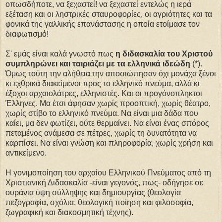
οπωσδήποτε, να ξεχαστεί! να ξεχαστεί εντελώς η ιερά
εξέταση και οι ληστρικές σταυροφορίες, οι αγριότητες και τα
φονικά της γαλλικής επανάστασης η οποία ετοίμασε τον
διαφωτισμό!
Σ' εμάς είναι καλά γνωστό πως
η διδασκαλία του Χριστού
συμπληρώνει και ταιριάζει με τα ελληνικά ιδεώδη
(*).
Όμως τούτη την αλήθεια την αποσιώπησαν όχι μονάχα ξένοι
κι εχθρικά διακείμενοι προς το ελληνικό πνεύμα, αλλά κι
έξοχοι αρχαιολάτρες, ελληνιστές. Και οι προγόνοπληκτοι
Έλληνες. Μα έτσι άφησαν χωρίς προοπτική, χωρίς θέατρο,
χωρίς στίβο το ελληνικό πνεύμα. Να είναι μια δάδα που
καίει, μα δεν φωτίζει, ούτε θερμαίνει. Να είναι ένας σπόρος
πεταμένος ανάμεσα σε πέτρες, χωρίς τη δυνατότητα να
καρπίσει. Να είναι γνώση και πληροφορία, χωρίς χρήση και
αντικείμενο.
Η γονιμοποίηση του αρχαίου Ελληνικού Πνεύματος από τη
Χριστιανική Διδασκαλία -είναι γεγονός, πως- οδήγησε σε
ουράνια ύψη σύλληψης και δημιουργίας (θεολογία
πεζογραφία, σχόλια, θεολογική ποίηση και φιλοσοφία,
ζωγραφική και διακοσμητική τέχνης).