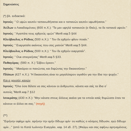
Σημειώσεις
(*) βλ. ενδεικτικά:
Ιησούς
: “ Ο υψών εαυτόν ταπεινωθήσεται και ο ταπεινών εαυτόν υψωθήσεται.”
Χείλων
ο Λακεδαιμόνιος (600 π.Χ.): “Τα μεν υψηλά ταπεινούν (ο Θεός), τα δε ταπεινά υψούν.”
Ιησούς
: “ Αγαπάτε τους εχθρούς υμών” Ματθ.κεφ.5 §44
Κλεόβουλος ο Ρόδιος
(500 π.Χ.): “ Τον δε εχθρόν φίλον ποιείν.”
Ιησούς
: “ Ευεργετείτε εκείνους που σας μισούν” Ματθ.κεφ.5 §44.
Κλεόβουλος ο Ρόδιος
(500 π.Χ.): “ Τον δε εχθρόν ευεργετείν”.
Ιησούς
: “ Ουκ επιορκήσεις” Ματθ.κεφ.5 §33.
Πυθαγόρας
: (580 π. Χ.) “Σέβου όρκον.”
Ιησούς
: “ Μακάριοι οι πεινώντες και διψώντες την δικαιοσύνην.”
Πλάτων
(427 π.Χ.): “Η δικαιοσύνη είναι το μεγαλύτερον αγαθόν για την ίδια την ψυχήν.”
Και ο χρυσός κανών
Ιησούς
: “Όλα όσα θέλετε να σας κάνουν οι άνθρωποι, κάνετε και σείς τα ίδια σ΄
αυτούς.”Ματθ.κεφ.7 §12
Ισοκράτης
(430 π.Χ.): “Μην κάνετε στους άλλους εκείνα για τα οποία εσείς θυμώνετε όταν τα
κάνουν οι άλλοι σε σας.”
(πηγή)
(**)
"Ειρήνην αφίημι υμίν, ειρήνην την εμήν δίδωμι υμίν· ου καθώς ο κόσμος δίδωσιν, εγώ δίδωμι
υμίν..." (από το Κατά Ιωάννην Ευαγγέιο, κεφ. 14 εδ. 27), [Φεύγω και σας αφήνω ειρηνεμένους.