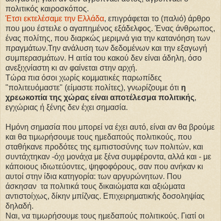
πολιτικός καιροσκόπος.
Έτσι εκτελέσαμε την Ελλάδα
, επιγράφεται το (παλιό) άρθρο
που μου έστειλε ο αγαπημένος εξάδελφος. Ένας άνθρωπος,
ένας πολίτης, που διαρκώς μεριμνά για την κατανόηση των
πραγμάτων.Την ανάλυση των δεδομένων και την εξαγωγή
συμπερασμάτων. Η αιτία του κακού δεν είναι άδηλη, όσο
ανεξιχνίαστη κι αν φαίνεται στην αρχή.
Τώρα πια όσοι χωρίς κομματικές παρωπίδες
"πολιτευόμαστε" (είμαστε πολίτες), γνωρίζουμε ότι
η
χρεωκοπία της χώρας είναι αποτέλεσμα πολιτικής
,
εγχώριας ή ξένης δεν έχει σημασία.
Ημόνη σημασία που μπορεί να έχει αυτό, είναι αν θα βρούμε
και θα τιμωρήσουμε τους ημεδαπούς πολιτικούς, που
σταθήκανε προδότες της εμπιστοσύνης των πολιτών, και
συντάχτηκαν -όχι μονάχα με ξένα συμφέροντα, αλλά και - με
κάποιους ιδιωτεύοντες, ψηφοφόρους, σαν που ανήκαν κι
αυτοί στην ίδια κατηγορία: των αργυρώνητων. Που
άσκησαν τα πολιτικά τους δικαιώματα και αξιώματα
αντιστοίχως, δίκην μπίζνας. Επιχειρηματικής δοσοληψίας
δηλαδή.
Ναι, να τιμωρήσουμε τους ημεδαπούς πολιτικούς. Γιατί οι