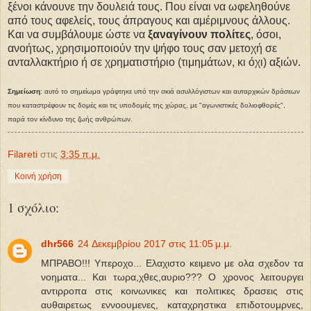
ξένοι κάνουνε την δουλειά τους. Που είναι να ωφεληθούνε
από τους αφελείς, τους άπραγους και αμέριμνους άλλους.
Και να συμβάλουμε ώστε να
ξαναγίνουν πολίτες
, όσοι,
ανοήτως, χρησιμοποιούν την ψήφο τους σαν μετοχή σε
ανταλλακτήριο ή σε χρηματιστήριο (τιμημάτων, κι όχι) αξιών.
Σημείωση
: αυτό το σημείωμα γράφτηκε υπό την σκιά ασυλλόγιστων και αυταρχικών δράσεων
που καταστρέφουν τις δομές και τις υποδομές της χώρας, με "αγωνιστικές δολιοφθορές",
παρά τον κίνδυνο της ζωής ανθρώπων.
Filareti
στις
3:35 π.μ.
Κοινή χρήση
1 σχόλιο:
dhr566
24 Δεκεμβρίου 2017 στις 11:05 μ.μ.
ΜΠΡΑΒΟ!!! Υπεροχο... Ελαχιστο κειμενο με ολα σχεδον τα
νοηματα... Και τωρα,χθες,αυριο??? Ο χρονος λειτουργει
αντιρροπα στις κοινωνικες και πολιτικες δρασεις στις
αυθαιρετως εννοουμενες, καταχρηστικα επιδοτουμρνες,