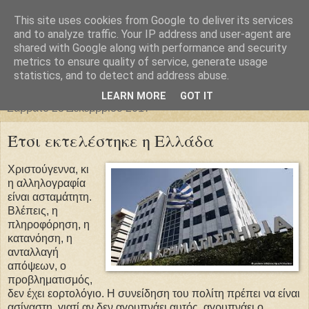
This site uses cookies from Google to deliver its services
Φιλαρέτη
and to analyze traffic. Your IP address and user-agent are
shared with Google along with performance and security
metrics to ensure quality of service, generate usage
"ἄγει πρός φῶς τήν ἀλήθειαν χρόνος" -- Μένανδρος
statistics, and to detect and address abuse.
LEARN MORE
GOT IT
Σάββατο 23 Δεκεμβρίου 2017
Έτσι εκτελέστηκε η Ελλάδα
Χριστούγεννα, κι
η αλληλογραφία
είναι ασταμάτητη.
Βλέπεις, η
πληροφόρηση, η
κατανόηση, η
ανταλλαγή
απόψεων, ο
προβληματισμός,
δεν έχει εορτολόγιο. Η συνείδηση του πολίτη πρέπει να είναι
ασίγαστη, γιατί αν δεν αγρυπνάει αυτός, αγρυπνάει ο