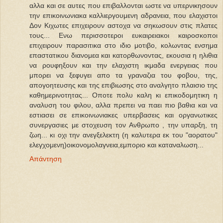
αλλα και σε αυτες που επιβαλλονται ωστε να υπερνικησουν
την επικοινωνιακα καλλιεργουμενη αδρανεια, που ελαχιστοι
Δον Κιχωτες επιχειρουν αστοχα να σηκωσουν στις πλατες
τους... Ενω περισσοτεροι ευκαιρειακοι καιροσκοποι
επιχειρουν παρασιτικα στο ιδιο μοτιβο, κολωντας ενσημα
επαστατικου διανομεα και κατορθωνοντας, εκουσια η ηλιθια
να ρουφηξουν και την ελαχιστη ικμαδα ενεργειας που
μπορει να ξεφυγει απο τα γραναζια του φοβου, της,
απογοητευσης και της επιβιωσης στο αναλγητο πλαισιο της
καθημερινοτητας... Οποτε πολυ καλη κι επικοδομητικη η
αναλυση του φιλου, αλλα πρεπει να παει πιο βαθια και να
εστιασει σε επικοινωνιακες υπερβασεις και οργανωτικες
συνεργασιες με στοχευση τον Ανθρωπο , την υπαρξη, τη
ζωη... κι οχι την ανεγξελεκτη (η καλυτερα εκ του "αορατου"
ελεγχομενη)οικονομολαγνεια,εμποριο και καταναλωση...
Απάντηση