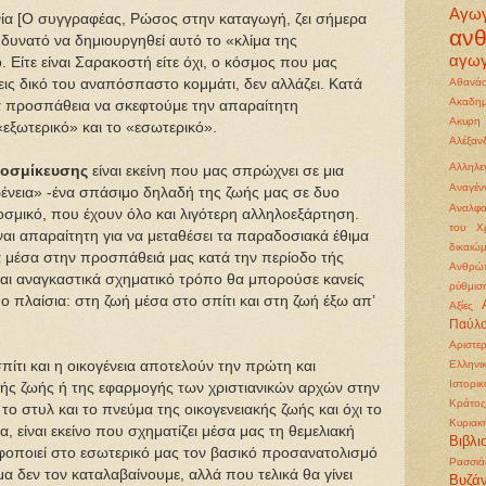
Αγω
νία [Ο συγγραφέας, Ρώσος στην καταγωγή, ζει σήμερα
αν
ι δυνατό να δημιουργηθεί αυτό το «κλίμα της
αγωγ
 Είτε είναι Σαρακοστή είτε όχι, ο κόσμος που μας
εις δικό του αναπόσπαστο κομμάτι, δεν αλλάζει. Κατά
Αθανάσ
Ακαδημ
έα προσπάθεια να σκεφτούμε την απαραίτητη
Ακυρη
εξωτερικό» και το «εσωτερικό».
Αλέξα
Αλληλε
κοσμίκευσης
είναι εκείνη που μας σπρώχνει σε μια
Αναγέ
ένεια» -ένα σπάσιμο δηλαδή της ζωής μας σε δυο
Αναλφα
κοσμικό, που έχουν όλο και λιγότερη αλληλοεξάρτηση.
του Χρ
αι απαραίτητη για να μεταθέσει τα παραδοσιακά έθιμα
δικαιώ
ικά μέσα στην προσπάθειά μας κατά την περίοδο τής
Ανθρώπ
και αναγκαστικά σχηματικό τρόπο θα μπορούσε κανείς
ρύθμισ
ο πλαίσια: στη ζωή μέσα στο σπίτι και στη ζωή έξω απ’
Αξίες
Παύλ
Αριστε
πίτι και η οικογένεια αποτελούν την πρώτη και
Ελληνι
Ιστορι
ικής ζωής ή της εφαρμογής των χριστιανικών αρχών στην
Κράτος
το στυλ και το πνεύμα της οικογενειακής ζωής και όχι το
Κυριακ
α, είναι εκείνο που σχηματίζει μέσα μας τη θεμελιακή
Βιβλι
φοποιεί στο εσωτερικό μας τον βασικό προσανατολισμό
Ρασσιά
α δεν τον καταλαβαίνουμε, αλλά που τελικά θα γίνει
Βυζάν