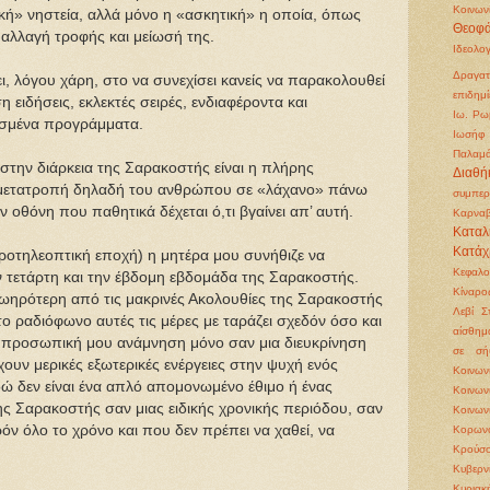
Κοινων
νική» νηστεία, αλλά μόνο η «ασκητική» η οποία, όπως
Θεοφά
 αλλαγή τροφής και μείωσή της.
Ιδεολο
Δραγατ
ι, λόγου χάρη, στο να συνεχίσει κανείς να παρακολουθεί
επιδημί
 ειδήσεις, εκλεκτές σειρές, ενδιαφέροντα και
Ιω. Ρω
ισμένα προγράμματα.
Ιωσήφ 
Παλαμ
στην διάρκεια της Σαρακοστής είναι η πλήρης
Διαθή
μετατροπή δηλαδή του ανθρώπου σε «λάχανο» πάνω
συμπερ
 οθόνη που παθητικά δέχεται ό,τι βγαίνει απ’ αυτή.
Καρνα
Καταλ
Κατάχ
προτηλεοπτική εποχή) η μητέρα μου συνήθιζε να
Κεφαλ
ν τετάρτη και την έβδομη εβδομάδα της Σαρακοστής.
Κίναρο
ζωηρότερη από τις μακρινές Ακολουθίες της Σαρακοστής
Λεβί Σ
το ραδιόφωνο αυτές τις μέρες με ταράζει σχεδόν όσο και
αίσθημ
ν προσωπική μου ανάμνηση μόνο σαν μια διευκρίνηση
σε σή
υν μερικές εξωτερικές ενέργειες στην ψυχή ενός
Κοινω
δώ δεν είναι ένα απλό απομονωμένο έθιμο ή ένας
Κοινω
της Σαρακοστής σαν μιας ειδικής χρονικής περιόδου, σαν
Κοινων
ν όλο το χρόνο και που δεν πρέπει να χαθεί, να
Κορωνο
Κρούσο
Κυβερν
Κυριακ