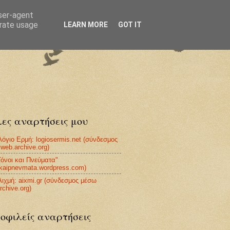
user-agent
erate usage
LEARN MORE
GOT IT
ες αναρτήσεις μου
Λόγιο Ερμή: logiosermis.net (σύνδεσμος
web.archive.org)
Τόνοι και Πνεύματα"
ikaipnevmata.wordpress.com)
Αιχμή: aixmi.gr (σύνδεσμος μέσω
rchive.org)
οφιλείς αναρτήσεις