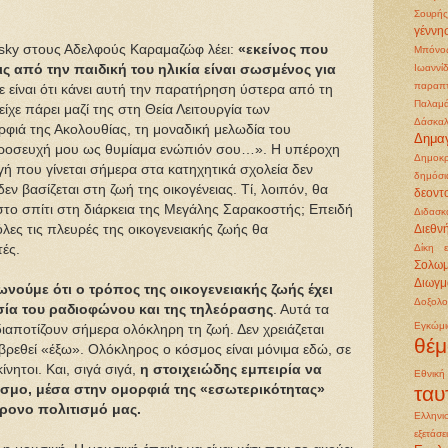
Σουρής
γέννη
sky στους Αδελφούς Καραμαζώφ λέει:
«εκείνος που
Μπόνο
ς από την παιδική του ηλικία είναι σωσμένος για
Ιωαννί
παραπ
ε είναι ότι κάνει αυτή την παρατήρηση ύστερα από τη
Παλαμ
ίχε πάρει μαζί της στη Θεία Λειτουργία των
Δάσκαλ
φιά της Ακολουθίας, τη μοναδική μελωδία του
Δημα
προσευχή μου ως θυμίαμα ενώπιόν σου…». Η υπέροχη
Δημοκρ
ή που γίνεται σήμερα στα κατηχητικά σχολεία δεν
δημόσι
εν βασίζεται στη ζωή της οικογένειας. Τί, λοιπόν, θα
δεοντ
στο σπίτι στη διάρκεια της Μεγάλης Σαρακοστής; Επειδή
Διδασκ
λες τις πλευρές της οικογενειακής ζωής θα
Διεθν
τές.
Δίκη 
Σολω
Διωγμ
νούμε ότι ο τρόπος της οικογενειακής ζωής έχει
Δοξολο
σία του ραδιοφώνου και της τηλεόρασης
. Αυτά τα
Εγκώμ
ιαποτίζουν σήμερα ολόκληρη τη ζωή. Δεν χρειάζεται
θέμ
α βρεθεί «έξω». Ολόκληρος ο κόσμος είναι μόνιμα εδώ, σε
ητοι. Και, σιγά σιγά,
η στοιχειώδης εμπειρία να
Εθνικ
όσμο, μέσα στην ομορφιά της «εσωτερικότητας»
ταυ
χρονο πολιτισμό μας.
Ελληνι
εξετάσε