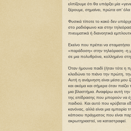
ελπίζουμε ότι θα υπάρξει μία «γε
ξέρουμε, σημαίνει, πρώτα απ’ όλα
Φυσικά τίποτε το κακό δεν υπάρχε
στο ραδιόφωνο και στην τηλεόραση
πνευματικά ή διανοητικά εμπλουτ
Εκείνο που πρέπει να σταματήσει 
«παράδοση» στην τηλεόραση -η 
σε μια πολυθρόνα, κολλημένο στην
Όταν ήμουνα παιδί (ήταν τότε η 
κλειδώνει το πιάνο την πρώτη, τη
Αυτή η ανάμνηση είναι μέσα μου 
και ακόμα και σήμερα όταν παίζει 
μια βλαστήμια. Αναφέρω αυτή τη
της επίδρασης που μπορούν να έχο
παιδιού. Kαι αυτό που κρύβεται ε
κανόνας, αλλά είναι μια εμπειρία 
κάποιου πράγματος που είναι παρό
ακρωτηριαστεί, να καταστραφεί.