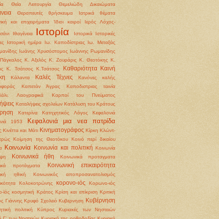
ία
Θεία Λειτουργία
Θεμελιώδη Δικαιώματα
νεια
Θεραπευτές
θρήσκευμα
Ιατρικά θέματα
γική και επιχειρήματα
Ίδιοι καιροί
Ιερός Λόχος-
Ιστορία
σάνι
Ιθαγένεια
Ιστορικά
Ιστορικές
ες
Ιστορική ημέρα
Ιω. Καποδίστριας
Ιω. Μεταξάς
μανίδης
Ιωάνης Χρυσόστομος
Ιωάννης Ρωμανίδης
Πάγκαλος
Κ. Αξελός
Κ. Ζουράρις
Κ. Θεοτόκης
Κ.
Καθαριότητα
Καινή
άς
Κ. Τσάτσος
Κ.Τσάτσος
κη
Καλές Τέχνες
Κάλαντα
Κανόνες καλής
ιφοράς
Καπετάν Άγρας
Καποδιστριας ταινία
βάλι. Λαογραφικά
Καρποί του Πνεύματος
ήψεις
Καταλήψεις σχολείων
Κατάλυση του Κράτους
ρηση
Κατερίνα
Κατηχητικός Λόγος
Κεφαλονιά
Κεφαλονιά μια νεα πατρίδα
ονιά 1953
Κινηματογράφος
ς
Κινέττα και Μάτι
Κίρκη
Κλώντ-
τρώς
Κοίμηση της Θεοτόκου
Κοινό περί δικαίου
Κοινωνία
Κοινωνία και πολιτική
α
Κοινωνία
Κοινωνικά ήθη
ψη
Κοινωνικά προταγματα
Κοινωνική επικαιρότητα
νικά προτάγματα
νική ηθική
Κοινωνικός αποπροσανατολισμός
κορονο-ιός
ικότητα
Κολοκοτρώνης
Κορωνο-ιός
-ϊός
κοσμητική
Κράτος
Κρίση και επίκριση
Κριτική
Κυβέρνηση
ς Γιάννης
Κρυφό Σχολειό
Κυβερνηση
ητική πολιτική
Κύπρος
Κυριακές των Νηστειών
ή Γ' των Νηστειών
Κυριακή της ορθοδοξίας
Κυριακή