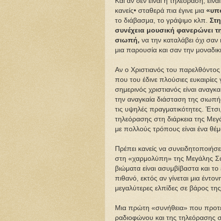
Και αν δεν είναι η τηλεόραση, είνα
κανείς• σταθερά πια έγινε μια
«υπ
το διάβασμα, το γράψιμο κλπ.
Στη
συνέχεια μουσική φανερώνει τ
σιωπή,
να την καταλάβει όχι σαν 
μια παρουσία και σαν την μοναδι
Αν ο Χριστιανός του παρελθόντος
που του έδινε πλούσιες ευκαιρίε
σημερινός χριστιανός είναι αναγκ
την αναγκαία διάσταση της σιωπή
τις υψηλές πραγματικότητες. Έτσι
τηλεόρασης στη διάρκεια της Μεγ
με πολλούς τρόπους είναι ένα θέ
Πρέπει κανείς να συνειδητοποιήσε
στη «χαρμολύπη» της Μεγάλης Σαρ
βιώματα είναι ασυμβίβαστα και το 
πιθανό, εκτός αν γίνεται μια έντο
μεγαλύτερες ελπίδες σε βάρος τη
Μια πρώτη «συνήθεια» που προτεί
ραδιοφώνου και της τηλεόρασης σ