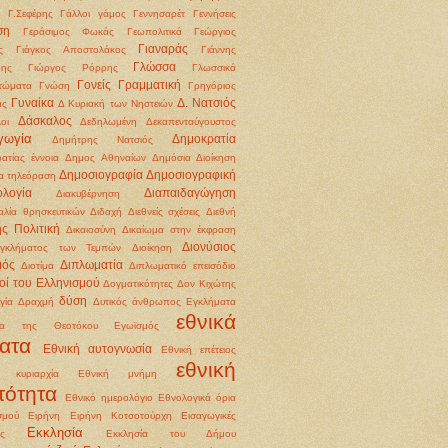
Γ.Σεφέρης
Γάλλοι
γάμος
Γεννησαρέτ
Γεννήσεις
ση
Γεράσιμος Φωκάς
Γεωπολιτικά
Γεώργιος
Γιαναράς
ς
Γιάγκος Αποστολάκος
Γιάννης
Γλώσσα
δης
Γιώργος Ρόρρης
Γλωσσικά
Γονείς
Γραμματική
τώματα
Γνώση
Γρηγόριος
Γυναίκα
Δ. Νατσιός
άς
Δ Κυριακή των Νηστειών
Δάσκαλος
οι
Δεδηλωμένη
Δεκαπενταύγουστος
γωγία
Δημοκρατία
Δημήτρης Νατσιός
ατίας έννοια
Δημος Αθηναίων
Δημόσια Διοίκηση
Δημοσιογραφία
Δημοσιογραφική
α τηλεόραση
ολογία
Διαπαιδαγώγηση
Διακυβέρνηση
αλία θρησκευτικών
Διδαχή
Διεθνείς σχέσεις
Διεθνή
ής Πολιτική
Δικαιοσύνη
Δικαίωμα στην έκφραση
Διονύσιος
εγκλήματος των Τεμπών
Διοίκηση
μός
Διπλωματία
Διοτίμα
Διπλωματικό επεισόδιο
οί του Ελληνισμού
Δογματικότητες
Δον Κιχώτης
δύση
γία
Δραχμή
Δυτικός άνθρωπος
Εγκλήματα
εθνικά
ια της Θεοτόκου
Εγωϊσμός
ατα
Εθνική αυτογνωσία
Εθνική επέτειος
εθνική
ή κυριαρχία
Εθνική μνήμη
τότητα
Εθνικό ημερολόγιο
Εθνολογικά όρια
σμού
Ειρήνη
Ειρήνη Κοτσοτούρχη
Εισαγωγικές
Εκκλησία
ις
Εκκλησία του Δήμου