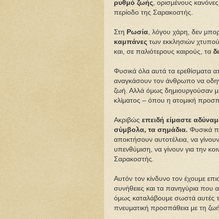
ρυθμό ζωής
, ορισμένους κανόνες
περίοδο της Σαρακοστής.
Στη
Ρωσία
, λόγου χάρη, δεν μπορ
καμπάνες
των εκκλησιών χτυπούσ
και, σε παλιότερους καιρούς, τα
δ
Φυσικά όλα αυτά τα ερεθίσματα απ
αναγκάσουν τον άνθρωπο να οδη
ζωή. Αλλά όμως δημιουργούσαν μι
κλίματος – όπου η ατομική προσπ
Ακριβώς
επειδή είμαστε αδύναμο
σύμβολα, τα σημάδια.
Φυσικά π
αποκτήσουν αυτοτέλεια, να γίνουν 
υπενθύμιση, να γίνουν για την κο
Σαρακοστής.
Αυτόν τον κίνδυνο τον έχουμε επι
συνήθειες και τα πανηγύρια που 
όμως καταλάβουμε σωστά αυτές τις
πνευματική προσπάθεια με τη ζωή