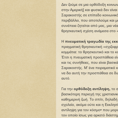
Δεν ζούμε σε μια ορθόδοξη κοινω
στην Αμερική] και φυσικά δεν είνα
Σαρακοστής σε επίπεδο κοινωνικό.
περιβάλλει, που αποτελούμε και μ
συνέπεια ζητείται από μας, μια ν
θρησκευτική σχέση ανάμεσα στο «
Η
πνευματική τραγωδία της εκ
πραγματική θρησκευτική «σχιζοφρ
κομμάτια: το θρησκευτικό και το 
Έτσι η πνευματική προσπάθεια είν
και τις συνήθειες, που είναι βασ
Σαρακοστής. Μ’ ένα πειραματικό 
να δει αυτή την προσπάθεια σε δυ
αυτό.
Για την
ορθόδοξη αντίληψη,
το σ
βασικότερη περιοχή της χριστιαν
καθημερινή ζωή. Το σπίτι, δηλαδή 
σχολείο, ακόμα ούτε και η Εκκλησί
αντίληψη για τον κόσμο• που μορ
τον οποίο ίσως για αρκετό διάστημ