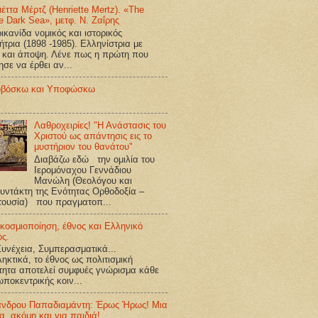
ιέττα Μέρτζ (Henriette Mertz). «The
e Dark Sea», μετφ. Ν. Ζαΐρης
κανίδα νομικός και ιστορικός
ήτρια (1898 -1985). Ελληνίστρια με
 και άποψη. Λένε πως η πρώτη που
ησε να έρθει αν...
βόσκω και Υποφώσκω
Λαθροχειρίες! "Η Ανάστασις του
Χριστού ως απάντησις εις το
μυστήριον του θανάτου"
Διαβάζω εδώ την ομιλία του
Ιερομόναχου Γεννάδιου
Μανώλη (Θεολόγου και
υντάκτη της Ενότητας Ορθοδοξία –
τουσία) που πραγματοπ...
κοσμιοποίηση, έθνος και Ελληνικό
ος.
υνέχεια, Συμπερασματικά...
ηκτικά, το έθνος ως πολιτισμική
τητα αποτελεί συμφυές γνώρισμα κάθε
ποκεντρικής κοιν...
ανδρου Παπαδιαμάντη: Έρως Ήρως! Μια
ία, ακόμη και για παιδιά!