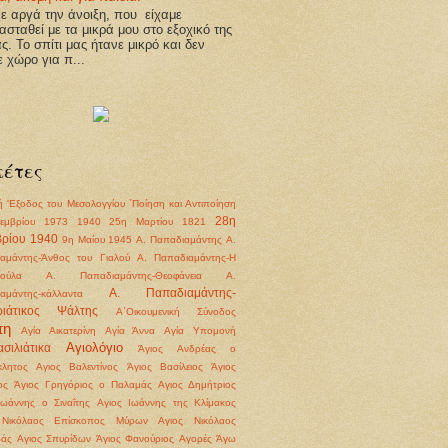
 αργά την άνοιξη, που είχαμε
ασταθεί με τα μικρά μου στο εξοχικό της
άς. Το σπίτι μας ήτανε μικρό και δεν
ε χώρο για π...
κέτες
ή
'Εξοδος του Μεσολογγίου
΄Ποίηση και Αντιποίηση
28η
εμβρίου 1973
1940
25η Μαρτίου 1821
ρίου 1940
9η Μαίου 1945
Α. Παπαδιαμάντης
Α.
αμάντης-Άνθος του Γιαλού
Α. Παπαδιαμάντης-Η
ούλα
Α. Παπαδιαμάντης-Θεοφάνεια
Α.
Α. Παπαδιαμάντης-
αμάντης-κάλλαντα
ριάτικος Ψάλτης
Α΄Οικουμενική Σύνοδος
πη
Αγία Αικατερίνη
Αγία Άννα
Αγία Υπομονή
Αγιολόγιο
σιλιάτικα
Άγιος Ανδρέας ο
λητος
Αγιος Βαλεντίνος
Άγιος Βασίλειος
Άγιος
ος
Άγιος Γρηγόριος ο Παλαμάς
Αγιος Δημήτριος
Ιωάννης ο Σιναΐτης
Αγιος Ιωάννης της Κλίμακος
 Νικόλαος Επίσκοπος Μύρων
Αγιος Νικόλαος
βάς
Αγιος Σπυρίδων
Άγιος Φανούριος
Αγορές
Άγω