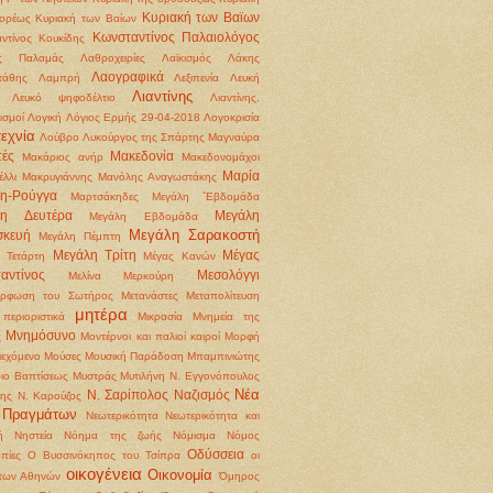
Κυριακή των Βαϊων
ορέως
Κυριακή των Βαίων
Κωνσταντίνος Παλαιολόγος
ντίνος Κουκίδης
ς Παλαμάς
Λαθροχειρίες
Λαϊκισμός
Λάκης
Λαογραφικά
τάθης
Λαμπρή
Λεξιπενία
Λευκή
Λιαντίνης
Λευκό ψηφοδέλτιο
Λιαντίνης.
ισμοί
Λογική
Λόγιος Ερμής 29-04-2018
Λογοκρισία
εχνία
Λούβρο
Λυκούργος της Σπάρτης
Μαγναύρα
ές
Μακεδονία
Μακάριος ανήρ
Μακεδονομάχοι
Μαρία
έλλι
Μακρυγιάννης
Μανόλης Αναγωστάκης
η-Ρούγγα
Μαρτσάκηδες
Μεγάλη ΅Εβδομάδα
λη Δευτέρα
Μεγάλη
Μεγάλη Εβδομάδα
Μεγάλη Σαρακοστή
σκευή
Μεγάλη Πέμπτη
Μεγάλη Τρίτη
Μέγας
 Τετάρτη
Μέγας Κανών
αντίνος
Μεσολόγγι
Μελίνα Μερκούρη
όρφωση του Σωτήρος
Μετανάστες
Μεταπολίτευση
μητέρα
περιοριστικά
Μικρασία
Μνημεία της
Μνημόσυνο
ς
Μοντέρνοι και παλιοί καιροί
Μορφή
ιεχόμενο
Μούσες
Μουσική Παράδοση
Μπαμπινιώτης
ιο Βαπτίσεως
Μυστράς
Μυτιλήνη
Ν. Εγγονόπουλος
Νέα
Ν. Σαρίπολος
Ναζισμός
ρης
Ν. Καρούζος
 Πραγμάτων
Νεωτερικότητα
Νεωτερικότητα και
ή
Νηστεία
Νόημα της ζωής
Νόμισμα
Νόμος
Οδύσσεια
πίες
Ο Βυσσινόκηπος του Τσίπρα
οι
οικογένεια
Οικονομία
 των Αθηνών
Όμηρος