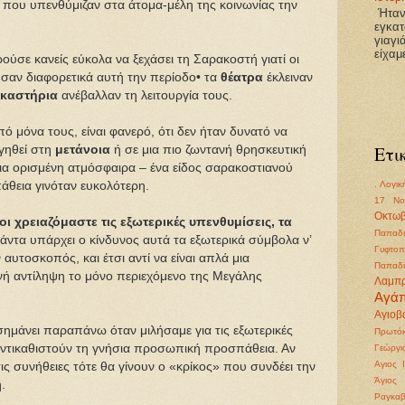
 που υπενθύμιζαν στα άτομα-μέλη της κοινωνίας την
Ήτανε
εγκατ
γιαγι
είχαμ
ούσε κανείς εύκολα να ξεχάσει τη Σαρακοστή γιατί οι
αν διαφορετικά αυτή την περίοδο• τα
θέατρα
έκλειναν
ικαστήρια
ανέβαλλαν τη λειτουργία τους.
ό μόνα τους, είναι φανερό, ότι δεν ήταν δυνατό να
Ετι
γηθεί στη
μετάνοια
ή σε μια πιο ζωντανή θρησκευτική
α ορισμένη ατμόσφαιρα – ένα είδος σαρακοστιανού
άθεια γινόταν ευκολότερη.
. Λογικ
17 Νο
Οκτωβ
ι χρειαζόμαστε τις εξωτερικές υπενθυμίσεις, τα
Παπαδι
άντα υπάρχει ο κίνδυνος αυτά τα εξωτερικά σύμβολα ν’
Γυφτοπ
αυτοσκοπός, και έτσι αντί να είναι απλά μια
Παπαδι
ινή αντίληψη το μόνο περιεχόμενο της Μεγάλης
Λαμπ
Αγά
Αγιοβα
σημάνει παραπάνω όταν μιλήσαμε για τις εξωτερικές
Πρωτόκ
αντικαθιστούν τη γνήσια προσωπική προσπάθεια. Αν
Γεώργι
Αγιος 
 συνήθειες τότε θα γίνουν ο «κρίκος» που συνδέει την
Άγιος
.
Ραγκα