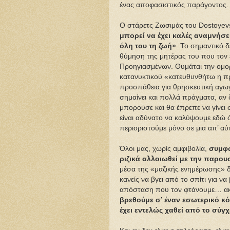
ένας αποφασιστικός παράγοντος.
Ο στάρετς Ζωσιμάς του Dοstοyev
μπορεί να έχει καλές αναμνήσει
όλη του τη ζωή»
. Το σημαντικό δ
θύμηση της μητέρας του που τον ε
Προηγιασμένων. Θυμάται την ομορ
κατανυκτικού «κατευθυνθήτω η 
προσπάθεια για θρησκευτική αγωγ
σημαίνει και πολλά πράγματα, αν δ
μπορούσε και θα έπρεπε να γίνει 
είναι αδύνατο να καλύψουμε εδώ ό
περιοριστούμε μόνο σε μια απ’ αύ
Όλοι μας, χωρίς αμφιβολία,
συμφω
ριζικά αλλοιωθεί με την παρου
μέσα της «μαζικής ενημέρωσης» δ
κανείς να βγει από το σπίτι για ν
απόσταση που τον φτάνουμε… ακίν
βρεθούμε σ’ έναν εσωτερικό κ
έχει εντελώς χαθεί από το σύγ