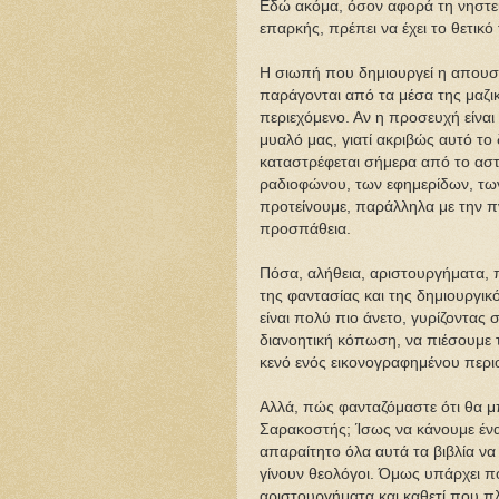
Εδώ ακόμα, όσον αφορά τη νηστεί
επαρκής, πρέπει να έχει το θετικ
Η σιωπή που δημιουργεί η απουσ
παράγονται από τα μέσα της μαζική
περιεχόμενο. Αν η προσευχή είναι 
μυαλό μας, γιατί ακριβώς αυτό το
καταστρέφεται σήμερα από το ασ
ραδιοφώνου, των εφημερίδων, τω
προτείνουμε, παράλληλα με την πν
προσπάθεια.
Πόσα, αλήθεια, αριστουργήματα,
της φαντασίας και της δημιουργικ
είναι πολύ πιο άνετο, γυρίζοντας
διανοητική κόπωση, να πιέσουμε 
κενό ενός εικονογραφημένου περι
Αλλά, πώς φανταζόμαστε ότι θα 
Σαρακοστής; Ίσως να κάνουμε ένα 
απαραίτητο όλα αυτά τα βιβλία ν
γίνουν θεολόγοι. Όμως υπάρχει π
αριστουργήματα και καθετί που π