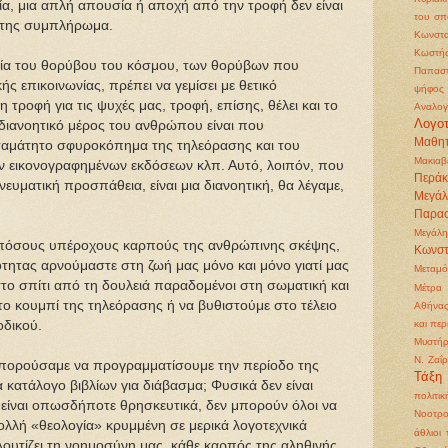
α, μια απλή απουσία ή αποχή από την τροφή δεν είναι
του σπ
ό της συμπλήρωμα.
Κωνστα
Κωστή
ία του θορύβου του κόσμου, των θορύβων που
Παπασ
ς επικοινωνίας, πρέπει να γεμίσει με θετικό
ψήφος
η τροφή για τις ψυχές μας, τροφή, επίσης, θέλει και το
Αναλογ
Λογοτ
 διανοητικό μέρος του ανθρώπου είναι που
Μαθητ
ταμάτητο σφυροκόπημα της τηλεόρασης και του
Μακιαβ
ν εικονογραφημένων εκδόσεων κλπ. Αυτό, λοιπόν, που
Περάκ
ευματική προσπάθεια, είναι μια διανοητική, θα λέγαμε,
Μεγά
Παρα
Μεγάλη
 πόσους υπέροχους καρπούς της ανθρώπινης σκέψης,
Κωνστ
ότητας αρνούμαστε στη ζωή μας μόνο και μόνο γιατί μας
Μεταμ
 στο σπίτι από τη δουλειά παραδομένοι στη σωματική και
Μέτρα 
το κουμπί της τηλεόρασης ή να βυθιστούμε στο τέλειο
Αθήνα
οδικού.
και περ
Μυστήρ
Ν. Ζαΐ
μπορούσαμε να προγραμματίσουμε την περίοδο της
Τάξη
κατάλογο βιβλίων για διάβασμα; Φυσικά δεν είναι
πολιτικ
α είναι οπωσδήποτε θρησκευτικά, δεν μπορούν όλοι να
Νοοτρο
ολλή «θεολογία» κρυμμένη σε μερικά λογοτεχνικά
άθλιοι
λουτίζει τη νοημοσύνη μας, κάθε καρπός της αληθινής