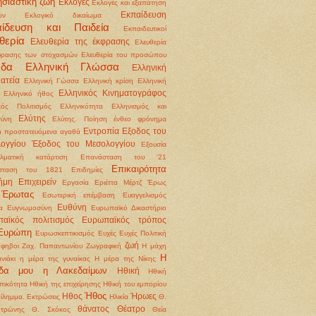
σιαστική ζωή
Εκλογές
Εκλογές και εξαπάτηση
Εκπαίδευση
ων
Εκλογικό δικαίωμα
αίδευση και Παιδεία
Εκπαιδευτικοί
θερία
Ελευθερία της έκφρασης
Ελευθερία
φρασης των στοχασμών
Ελευθερία του προσώπου
άδα
Ελληνική Γλώσσα
Ελληνική
ατεία
Ελληνική Γώσσα
Ελληνική κρίση
Ελληνική
Ελληνικός Κινηματογράφος
Ελληνικό ήθος
κός Πολιτισμός
Ελληνικότητα
Ελληνισμός και
Ελύτης
ύνη
Ελύτης. Ποίηση
ένθεο φρόνημα
Εντροπία
Εξοδος του
 προστατευόμενα αγαθά
ογγίου
Έξοδος του Μεσολογγίου
Εξουσία
λματική κατάρτιση
Επανάσταση του '21
Επικαιρότητα
σταση του 1821
Επιδημίες
ήμη
Επιχειρείν
Εργασία
Εριέττα Μέρτζ
Έρως
Έρωτας
Εσωτερική επέμβαση
Ευαγγελισμός
Ευθύνη
α
Ευγνωμοσύνη
Ευρωπαϊκό Δικαστήριο
αϊκός πολιτισμός
Ευρωπαϊκός τρόπος
Ευρώπη
Ευρωσκεπτικισμός
Ευχές
Ευχές Πολιτική
ζωή
φηβοι
Ζαχ. Παπαντωνίου
Ζωγραφική
Η μάχη
Η
νιάκι
η μέρα της γυναίκας
Η μέρα της Νίκης
ίδα μου η Λακεδαίμων
Ηθική
Ηθική
ικότητα
Ηθική της επιχείρησης Ηθική του εμπορίου
Ήθος
Ηθος
Ήρωες
δίλημμα. Εκτρώσεις
Ηλικία
Θ.
θάνατος
Θέατρο
οτρώνης
Θ. Σκόκος
Θεία