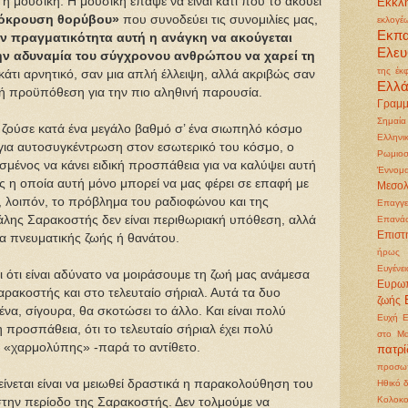
ι η μουσική. Η μουσική έπαψε να είναι κάτι που το ακούει
Εκκλη
όκρουση θορύβου»
που συνοδεύει τις συνομιλίες μας,
εκλογέ
Εκπ
ν πραγματικότητα αυτή η ανάγκη να ακούγεται
Ελευ
ην αδυναμία του σύγχρονου ανθρώπου να χαρεί τη
της έκ
κάτι αρνητικό, σαν μια απλή έλλειψη, αλλά ακριβώς σαν
Ελλ
κή προϋπόθεση για την πιο αληθινή παρουσία.
Γραμμ
Σημαία
 ζούσε κατά ένα μεγάλο βαθμό σ’ ένα σιωπηλό κόσμο
Ελληνι
ς για αυτοσυγκέντρωση στον εσωτερικό του κόσμο, ο
Ρωμιοσ
ασμένος να κάνει ειδική προσπάθεια για να καλύψει αυτή
Έννομα
ς η οποία αυτή μόνο μπορεί να μας φέρει σε επαφή με
Μεσολ
, λοιπόν, το πρόβλημα του ραδιοφώνου και της
Επαγγε
άλης Σαρακοστής δεν είναι περιθωριακή υπόθεση, αλλά
Επανά
Επιστ
μα πνευματικής ζωής ή θανάτου.
ήρως
Ευγένει
ι ότι είναι αδύνατο να μοιράσουμε τη ζωή μας ανάμεσα
Ευρωπ
ακοστής και στο τελευταίο σήριαλ. Αυτά τα δυο
ζωής
ένα, σίγουρα, θα σκοτώσει το άλλο. Και είναι πολύ
Ευχή
Ε
νη προσπάθεια, ότι το τελευταίο σήριαλ έχει πολύ
στο Μα
ς «χαρμολύπης» -παρά το αντίθετο.
πατρ
προσωπ
νεται είναι να μειωθεί δραστικά η παρακολούθηση του
Ηθικό 
Κολοκ
την περίοδο της Σαρακοστής. Δεν τολμούμε να