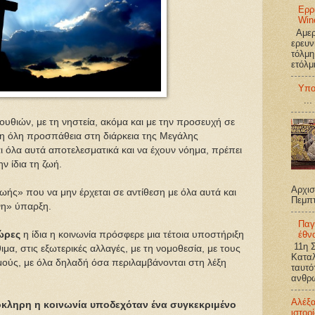
Ερρ
Win
Αμερι
ερευν
τόλμη
ετόλμ
Υπο
...
θιών, με τη νηστεία, ακόμα και με την προσευχή σε
ι η όλη προσπάθεια στη διάρκεια της Μεγάλης
ι όλα αυτά αποτελεσματικά και να έχουν νόημα, πρέπει
ν ίδια τη ζωή.
Αρχισ
ωής» που να μην έρχεται σε αντίθεση με όλα αυτά και
Πεμπ
νη» ύπαρξη.
Παγ
έθν
ώρες
η ίδια η κοινωνία πρόσφερε μια τέτοια υποστήριξη
11η Σ
μα, στις εξωτερικές αλλαγές, με τη νομοθεσία, με τους
Καταλ
μούς, με όλα δηλαδή όσα περιλαμβάνονται στη λέξη
ταυτό
ανθρω
Αλέξ
κληρη η κοινωνία υποδεχόταν ένα συγκεκριμένο
ιστορ