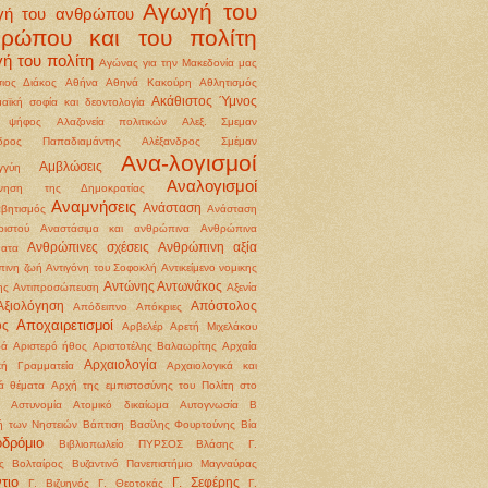
Αγωγή του
γή του ανθρώπου
θρώπου και του πολίτη
ή του πολίτη
Αγώνας για την Μακεδονία μας
ιος Διάκος
Αθήνα
Αθηνά Κακούρη
Αθλητισμός
Ακάθιστος Ύμνος
αϊκή σοφία και δεοντολογία
 ψήφος
Αλαζονεία πολιτικών
Αλεξ. Σμεμαν
νδρος Παπαδιαμάντης
Αλέξανδρος Σμέμαν
Ανα-λογισμοί
Αμβλώσεις
γγύη
Αναλογισμοί
ννηση της Δημοκρατίας
Αναμνήσεις
Ανάσταση
βητισμός
Ανάσταση
ιστού
Αναστάσιμα και ανθρώπινα
Ανθρώπινα
Ανθρώπινες σχέσεις
Ανθρώπινη αξία
ματα
ινη ζωή
Αντιγόνη του Σοφοκλή
Αντικείμενο νομικης
Αντώνης Αντωνάκος
ης
Αντιπροσώπευση
Αξενία
Αξιολόγηση
Απόστολος
Απόδειπνο
Απόκριες
Αποχαιρετισμοί
ος
Αρβελέρ
Αρετή Μιχελάκου
ρά
Αριστερό ήθος
Αριστοτέλης Βαλαωρίτης
Αρχαία
Αρχαιολογία
κή Γραμματεία
Αρχαιολογικά και
κά θέματα
Αρχή της εμπιστοσύνης του Πολίτη στο
Αστυνομία
Ατομικό δικαίωμα
Αυτογνωσία
Β
ή των Νηστειών
Βάπτιση
Βασίλης Φουρτούνης
Βία
οδρόμιο
Βιβλιοπωλείο ΠΥΡΣΟΣ
Βλάσης Γ.
ς
Βολταίρος
Βυζαντινό Πανεπιστήμιο Μαγναύρας
τιο
Γ. Σεφέρης
Γ. Βιζυηνός
Γ. Θεοτοκάς
Γ.