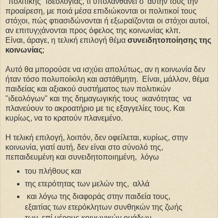
"πολιτικής" ιδεολογίας, τί υπολανθάνει σ' αυτήν τους την
προαίρεση, με ποιά μέσα επιδιώκονται οι πολιτικοί τους
στόχοι, πώς φτιασιδώνονται ή εξωραϊζονται οι στόχοι αυτοί,
αν επιτυγχάνονται προς όφελος της κοινωνίας κλπ.
Είναι, άραγε, η τελική επιλογή θέμα
συνειδητοποίησης της
κοινωνίας
;
Αυτό θα μπορούσε να ισχύει απολύτως, αν η κοινωνία δεν
ήταν τόσο πολυποίκιλη και αστάθμητη. Είναι, μάλλον, θέμα
παιδείας και αξιακού συστήματος των πολιτικών
"ιδεολόγων" και της δημαγωγικής τους ικανότητας να
πλανεύουν το ακροατήριο με τις εξαγγελίες τους. Και
κυρίως, να το κρατούν πλανεμένο.
Η τελική επιλογή, λοιπόν, δεν οφείλεται, κυρίως, στην
κοινωνία, γιατί αυτή, δεν είναι στο σύνολό της,
πεπαιδευμένη και συνειδητοποιημένη, λόγω
του πλήθους και
της ετερότητας των μελών της, αλλά
και λόγω της διαφοράς στην παιδεία τους,
εξαιτίας των ετερόκλητων συνθηκών της ζωής
των επί μέρους κοινωνικών ομάδων