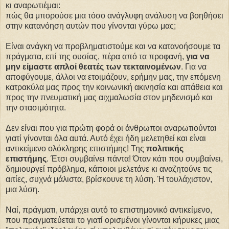
κι αναρωτιέμαι:
πώς θα μπορούσε μια τόσο ανάγλυφη ανάλυση να βοηθήσει
στην κατανόηση αυτών που γίνονται γύρω μας;
Είναι ανάγκη να προβληματιστούμε και να κατανοήσουμε τα
πράγματα, επί της ουσίας, πέρα από τα προφανή,
για να
μην είμαστε απλοί θεατές των τεκταινομένων
. Για να
αποφύγουμε, άλλοι να ετοιμάζουν, ερήμην μας, την επόμενη
κατρακύλα μας προς την κοινωνική ακινησία και απάθεια και
προς την πνευματική μας αιχμαλωσία στον μηδενισμό και
την στασιμότητα.
Δεν είναι που για πρώτη φορά οι άνθρωποι αναρωτιούνται
γιατί γίνονται όλα αυτά. Αυτό έχει ήδη μελετηθεί και είναι
αντικείμενο ολόκληρης επιστήμης! Της
πολιτικής
επιστήμης
. Έτσι συμβαίνει πάντα! Όταν κάτι που συμβαίνει,
δημιουργεί πρόβλημα, κάποιοι μελετάνε κι αναζητούνε τις
αιτίες, συχνά μάλιστα, βρίσκουνε τη λύση. Ή τουλάχιστον,
μια λύση.
Ναί, πράγματι, υπάρχει αυτό το επιστημονικό αντικείμενο,
που πραγματεύεται το γιατί ορισμένοι γίνονται κήρυκες μιας