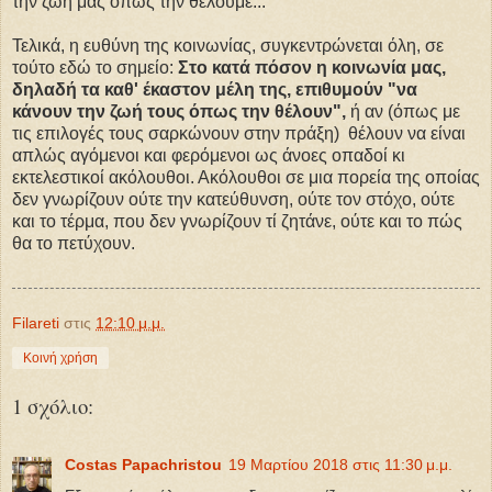
την ζωή μας όπως την θέλουμε...
Τελικά, η ευθύνη της κοινωνίας, συγκεντρώνεται όλη, σε
τούτο εδώ το σημείο:
Στο κατά πόσον η κοινωνία μας,
δηλαδή τα καθ' έκαστον μέλη της, επιθυμούν "να
κάνουν την ζωή τους όπως την θέλουν",
ή αν (όπως με
τις επιλογές τους σαρκώνουν στην πράξη) θέλουν να είναι
απλώς αγόμενοι και φερόμενοι ως άνοες οπαδοί κι
εκτελεστικοί ακόλουθοι. Ακόλουθοι σε μια πορεία της οποίας
δεν γνωρίζουν ούτε την κατεύθυνση, ούτε τον στόχο, ούτε
και το τέρμα, που δεν γνωρίζουν τί ζητάνε, ούτε και το πώς
θα το πετύχουν.
Filareti
στις
12:10 μ.μ.
Κοινή χρήση
1 σχόλιο:
Costas Papachristou
19 Μαρτίου 2018 στις 11:30 μ.μ.