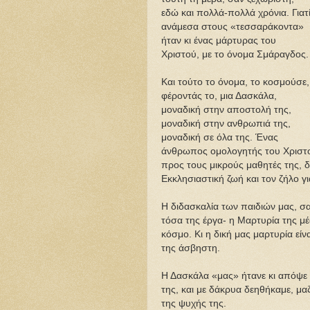
εδώ και πολλά-πολλά χρόνια. Γιατ
ανάμεσα στους «τεσσαράκοντα»
ήταν κι ένας μάρτυρας του
Χριστού, με το όνομα Σμάραγδος.
Και τούτο το όνομα, το κοσμούσε,
φέροντάς το, μια Δασκάλα,
μοναδική στην αποστολή της,
μοναδική στην ανθρωπιά της,
μοναδική σε όλα της. Ένας
άνθρωπος ομολογητής του Χριστού
προς τους μικρούς μαθητές της, δ
Εκκλησιαστική ζωή και τον ζήλο γ
Η διδασκαλία των παιδιών μας, σ
τόσα της έργα- η Μαρτυρία της μ
κόσμο. Κι η δική μας μαρτυρία είν
της άσβηστη.
Η Δασκάλα «μας» ήτανε κι απόψε 
της, και με δάκρυα δεηθήκαμε, μ
της ψυχής της.