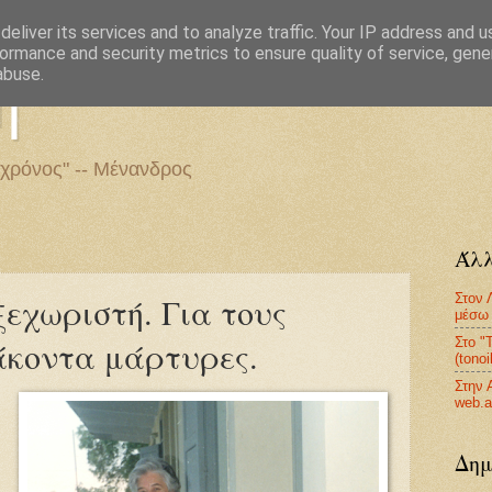
eliver its services and to analyze traffic. Your IP address and 
ormance and security metrics to ensure quality of service, gen
η
abuse.
 χρόνος" -- Μένανδρος
Άλλ
Στον 
εχωριστή. Για τους
μέσω 
Στο "
άκοντα μάρτυρες.
(tono
Στην 
web.a
Δημ