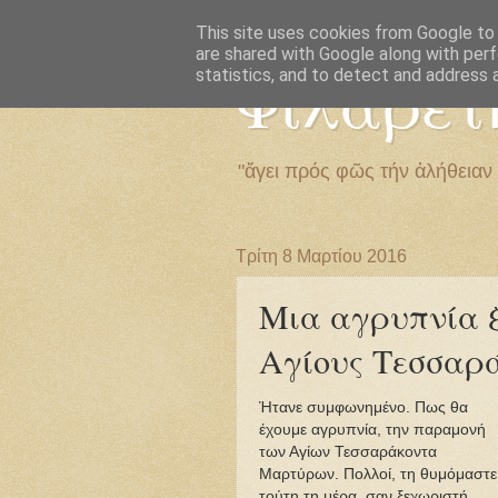
This site uses cookies from Google to d
are shared with Google along with perf
Φιλαρέτ
statistics, and to detect and address 
"ἄγει πρός φῶς τήν ἀλήθειαν
Τρίτη 8 Μαρτίου 2016
Μια αγρυπνία ξ
Αγίους Τεσσαρ
Ήτανε συμφωνημένο. Πως θα
έχουμε αγρυπνία, την παραμονή
των Αγίων Τεσσαράκοντα
Μαρτύρων. Πολλοί, τη θυμόμαστε
τούτη τη μέρα, σαν ξεχωριστή,