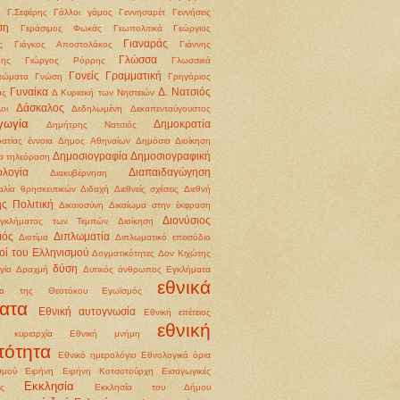
Γ.Σεφέρης
Γάλλοι
γάμος
Γεννησαρέτ
Γεννήσεις
ση
Γεράσιμος Φωκάς
Γεωπολιτικά
Γεώργιος
Γιαναράς
ς
Γιάγκος Αποστολάκος
Γιάννης
Γλώσσα
δης
Γιώργος Ρόρρης
Γλωσσικά
Γονείς
Γραμματική
τώματα
Γνώση
Γρηγόριος
Γυναίκα
Δ. Νατσιός
άς
Δ Κυριακή των Νηστειών
Δάσκαλος
οι
Δεδηλωμένη
Δεκαπενταύγουστος
γωγία
Δημοκρατία
Δημήτρης Νατσιός
ατίας έννοια
Δημος Αθηναίων
Δημόσια Διοίκηση
Δημοσιογραφία
Δημοσιογραφική
α τηλεόραση
ολογία
Διαπαιδαγώγηση
Διακυβέρνηση
αλία θρησκευτικών
Διδαχή
Διεθνείς σχέσεις
Διεθνή
ής Πολιτική
Δικαιοσύνη
Δικαίωμα στην έκφραση
Διονύσιος
εγκλήματος των Τεμπών
Διοίκηση
μός
Διπλωματία
Διοτίμα
Διπλωματικό επεισόδιο
οί του Ελληνισμού
Δογματικότητες
Δον Κιχώτης
δύση
γία
Δραχμή
Δυτικός άνθρωπος
Εγκλήματα
εθνικά
ια της Θεοτόκου
Εγωϊσμός
ατα
Εθνική αυτογνωσία
Εθνική επέτειος
εθνική
ή κυριαρχία
Εθνική μνήμη
τότητα
Εθνικό ημερολόγιο
Εθνολογικά όρια
σμού
Ειρήνη
Ειρήνη Κοτσοτούρχη
Εισαγωγικές
Εκκλησία
ις
Εκκλησία του Δήμου