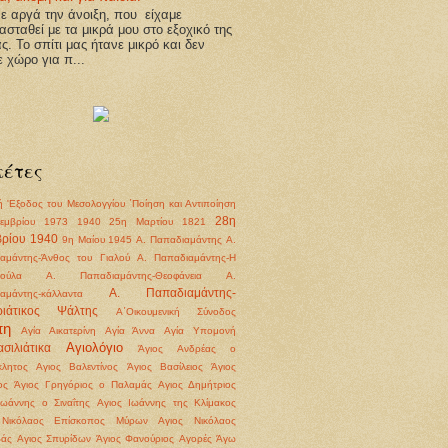
 αργά την άνοιξη, που είχαμε
ασταθεί με τα μικρά μου στο εξοχικό της
άς. Το σπίτι μας ήτανε μικρό και δεν
ε χώρο για π...
κέτες
ή
'Εξοδος του Μεσολογγίου
΄Ποίηση και Αντιποίηση
28η
εμβρίου 1973
1940
25η Μαρτίου 1821
ρίου 1940
9η Μαίου 1945
Α. Παπαδιαμάντης
Α.
αμάντης-Άνθος του Γιαλού
Α. Παπαδιαμάντης-Η
ούλα
Α. Παπαδιαμάντης-Θεοφάνεια
Α.
Α. Παπαδιαμάντης-
αμάντης-κάλλαντα
ριάτικος Ψάλτης
Α΄Οικουμενική Σύνοδος
πη
Αγία Αικατερίνη
Αγία Άννα
Αγία Υπομονή
Αγιολόγιο
σιλιάτικα
Άγιος Ανδρέας ο
λητος
Αγιος Βαλεντίνος
Άγιος Βασίλειος
Άγιος
ος
Άγιος Γρηγόριος ο Παλαμάς
Αγιος Δημήτριος
Ιωάννης ο Σιναΐτης
Αγιος Ιωάννης της Κλίμακος
 Νικόλαος Επίσκοπος Μύρων
Αγιος Νικόλαος
βάς
Αγιος Σπυρίδων
Άγιος Φανούριος
Αγορές
Άγω