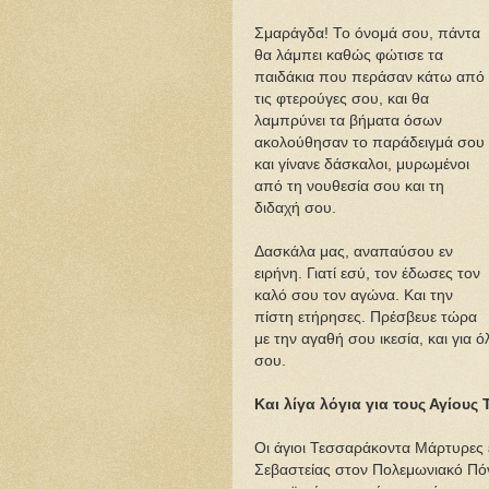
Σμαράγδα! Το όνομά σου, πάντα
θα λάμπει καθώς φώτισε τα
παιδάκια που περάσαν κάτω από
τις φτερούγες σου, και θα
λαμπρύνει τα βήματα όσων
ακολούθησαν το παράδειγμά σου
και γίνανε δάσκαλοι, μυρωμένοι
από τη νουθεσία σου και τη
διδαχή σου.
Δασκάλα μας, αναπαύσου εν
ειρήνη. Γιατί εσύ, τον έδωσες τον
καλό σου τον αγώνα. Και την
πίστη ετήρησες. Πρέσβευε τώρα
με την αγαθή σου ικεσία, και για 
σου.
Και λίγα λόγια για τους Αγίο
Οι άγιοι Τεσσαράκοντα Μάρτυρες έ
Σεβαστείας στον Πολεμωνιακό Πόν