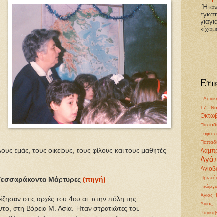
Ήτανε
εγκατ
γιαγι
είχαμ
Ετι
. Λογικ
17 Νο
Οκτωβ
Παπαδι
Γυφτοπ
Παπαδι
όλους εμάς, τους οικείους, τους φίλους και τους μαθητές
Λαμπ
Αγά
Αγιοβα
Πρωτόκ
υς Τεσσαράκοντα Μάρτυρες
(πηγή)
Γεώργι
Αγιος 
ζησαν στις αρχές του 4ου αι. στην πόλη της
Άγιος
το, στη Βόρεια Μ. Ασία. Ήταν στρατιώτες του
Ραγκα