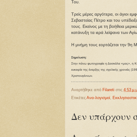
Του.
Τρείς μέρες αργότερα, οι άγιοι ε
Σεβαστείας Πέτρο και του υπέδειξ
τους. Εκείνος με τη βοήθεια μερικ
κατάνυξη τα ιερά λείψανα των Α
Η μνήμη τους εορτάζεται την 9η Μ
Σημείωση:
Στην πάνω φωτογραφία η Δασκάλα «μας», η Κυρί
ευκαιρία της έναρξης της σχολικής χρονιάς (19
Χριστουγέννων.
Αναρτήθηκε από
Filareti
στις
4:53 μ.
Ετικέτες
Ανα-λογισμοί
,
Εκκλησιαστικ
Δεν υπάρχουν σ