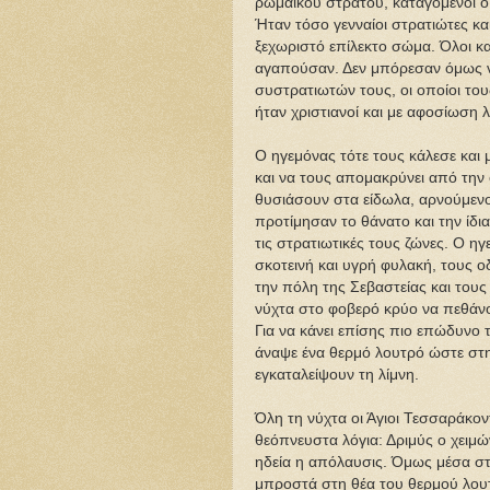
ρωμαϊκού στρατού, καταγόμενοι ο
Ήταν τόσο γενναίοι στρατιώτες κα
ξεχωριστό επίλεκτο σώμα. Όλοι κα
αγαπούσαν. Δεν μπόρεσαν όμως ν
συστρατιωτών τους, οι οποίοι το
ήταν χριστιανοί και με αφοσίωση 
Ο ηγεμόνας τότε τους κάλεσε και
και να τους απομακρύνει από την 
θυσιάσουν στα είδωλα, αρνούμενοι
προτίμησαν το θάνατο και την ίδι
τις στρατιωτικές τους ζώνες. Ο η
σκοτεινή και υγρή φυλακή, τους 
την πόλη της Σεβαστείας και τους
νύχτα στο φοβερό κρύο να πεθάν
Για να κάνει επίσης πιο επώδυνο 
άναψε ένα θερμό λουτρό ώστε στη 
εγκαταλείψουν τη λίμνη.
Όλη τη νύχτα οι Άγιοι Τεσσαράκον
θεόπνευστα λόγια: Δριμύς ο χειμώ
ηδεία η απόλαυσις. Όμως μέσα στ
μπροστά στη θέα του θερμού λουτρ