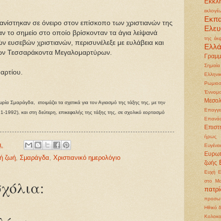
Εκκλη
εκλογέ
Εκπ
μφανίστηκαν σε όνειρο στον επίσκοπο των χριστιανών της
Ελευ
αν το σημείο στο οποίο βρίσκονταν τα άγια λείψανά
της έκ
ών ευσεβών χριστιανών, περισυνέλεξε με ευλάβεια και
Ελλ
γίων Τεσσαράκοντα Μεγαλομαρτύρων.
Γραμμ
Σημαία
αρτίου.
Ελληνι
Ρωμιοσ
Έννομα
Μεσολ
α Σμαράγδα, ετοιμάζει τα σχετικά για τον Αγιασμό της τάξης της, με την
Επαγγε
91-1992), και στη δεύτερη, επικεφαλής της τάξης της, σε σχολικό εορτασμό
Επανά
Επιστ
ήρως
μ.
Ευγένει
Ευρωπ
ή ζωή
,
Σμαράγδα
,
Χριστιανικό ημερολόγιο
ζωής
Ευχή
Ε
χόλια:
στο Μα
πατρ
προσωπ
Ηθικό 
Κολοκ