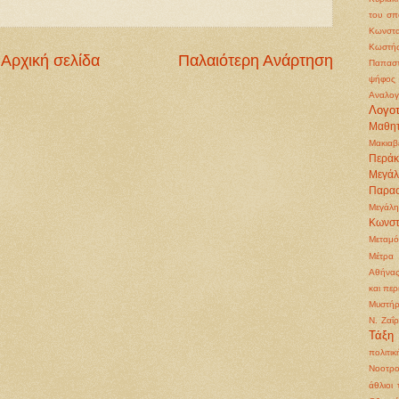
του σπ
Κωνστα
Κωστή
Αρχική σελίδα
Παλαιότερη Ανάρτηση
Παπασ
ψήφος
Αναλογ
Λογοτ
Μαθητ
Μακιαβ
Περάκ
Μεγά
Παρα
Μεγάλη
Κωνστ
Μεταμ
Μέτρα 
Αθήνα
και περ
Μυστήρ
Ν. Ζαΐ
Τάξη
πολιτικ
Νοοτρο
άθλιοι