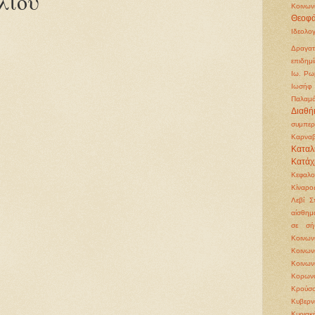
λίου
Κοινων
Θεοφά
Ιδεολο
Δραγατ
επιδημί
Ιω. Ρω
Ιωσήφ 
Παλαμ
Διαθή
συμπερ
Καρνα
Καταλ
Κατάχ
Κεφαλ
Κίναρο
Λεβί Σ
αίσθημ
σε σή
Κοινω
Κοινω
Κοινων
Κορωνο
Κρούσο
Κυβερν
Κυριακ