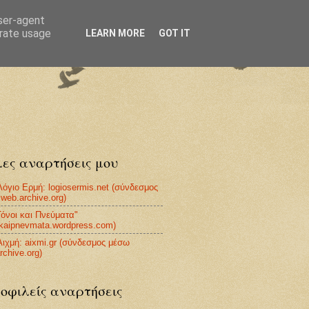
user-agent
erate usage
LEARN MORE
GOT IT
ες αναρτήσεις μου
Λόγιο Ερμή: logiosermis.net (σύνδεσμος
web.archive.org)
Τόνοι και Πνεύματα"
ikaipnevmata.wordpress.com)
Αιχμή: aixmi.gr (σύνδεσμος μέσω
rchive.org)
οφιλείς αναρτήσεις