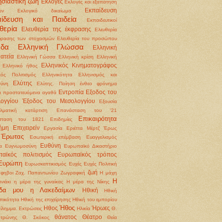
σιαστική ζωή
Εκλογές
Εκλογές και εξαπάτηση
Εκπαίδευση
ων
Εκλογικό δικαίωμα
αίδευση και Παιδεία
Εκπαιδευτικοί
θερία
Ελευθερία της έκφρασης
Ελευθερία
φρασης των στοχασμών
Ελευθερία του προσώπου
άδα
Ελληνική Γλώσσα
Ελληνική
ατεία
Ελληνική Γώσσα
Ελληνική κρίση
Ελληνική
Ελληνικός Κινηματογράφος
Ελληνικό ήθος
κός Πολιτισμός
Ελληνικότητα
Ελληνισμός και
Ελύτης
ύνη
Ελύτης. Ποίηση
ένθεο φρόνημα
Εντροπία
Εξοδος του
 προστατευόμενα αγαθά
ογγίου
Έξοδος του Μεσολογγίου
Εξουσία
λματική κατάρτιση
Επανάσταση του '21
Επικαιρότητα
σταση του 1821
Επιδημίες
ήμη
Επιχειρείν
Εργασία
Εριέττα Μέρτζ
Έρως
Έρωτας
Εσωτερική επέμβαση
Ευαγγελισμός
Ευθύνη
α
Ευγνωμοσύνη
Ευρωπαϊκό Δικαστήριο
αϊκός πολιτισμός
Ευρωπαϊκός τρόπος
Ευρώπη
Ευρωσκεπτικισμός
Ευχές
Ευχές Πολιτική
ζωή
φηβοι
Ζαχ. Παπαντωνίου
Ζωγραφική
Η μάχη
Η
νιάκι
η μέρα της γυναίκας
Η μέρα της Νίκης
ίδα μου η Λακεδαίμων
Ηθική
Ηθική
ικότητα
Ηθική της επιχείρησης Ηθική του εμπορίου
Ήθος
Ηθος
Ήρωες
δίλημμα. Εκτρώσεις
Ηλικία
Θ.
θάνατος
Θέατρο
οτρώνης
Θ. Σκόκος
Θεία