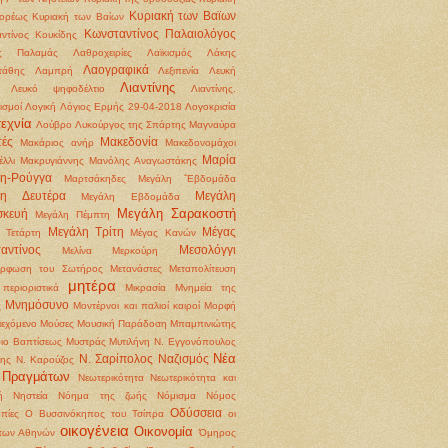
Κυριακή των Βαϊων
ορέως
Κυριακή των Βαίων
Κωνσταντίνος Παλαιολόγος
ντίνος Κουκίδης
ς Παλαμάς
Λαθροχειρίες
Λαϊκισμός
Λάκης
Λαογραφικά
τάθης
Λαμπρή
Λεξιπενία
Λευκή
Λιαντίνης
Λευκό ψηφοδέλτιο
Λιαντίνης.
ισμοί
Λογική
Λόγιος Ερμής 29-04-2018
Λογοκρισία
εχνία
Λούβρο
Λυκούργος της Σπάρτης
Μαγναύρα
ές
Μακεδονία
Μακάριος ανήρ
Μακεδονομάχοι
Μαρία
έλλι
Μακρυγιάννης
Μανόλης Αναγωστάκης
η-Ρούγγα
Μαρτσάκηδες
Μεγάλη ΅Εβδομάδα
λη Δευτέρα
Μεγάλη
Μεγάλη Εβδομάδα
Μεγάλη Σαρακοστή
σκευή
Μεγάλη Πέμπτη
Μεγάλη Τρίτη
Μέγας
 Τετάρτη
Μέγας Κανών
αντίνος
Μεσολόγγι
Μελίνα Μερκούρη
όρφωση του Σωτήρος
Μετανάστες
Μεταπολίτευση
μητέρα
περιοριστικά
Μικρασία
Μνημεία της
Μνημόσυνο
ς
Μοντέρνοι και παλιοί καιροί
Μορφή
ιεχόμενο
Μούσες
Μουσική Παράδοση
Μπαμπινιώτης
ιο Βαπτίσεως
Μυστράς
Μυτιλήνη
Ν. Εγγονόπουλος
Νέα
Ν. Σαρίπολος
Ναζισμός
ρης
Ν. Καρούζος
 Πραγμάτων
Νεωτερικότητα
Νεωτερικότητα και
ή
Νηστεία
Νόημα της ζωής
Νόμισμα
Νόμος
Οδύσσεια
πίες
Ο Βυσσινόκηπος του Τσίπρα
οι
οικογένεια
Οικονομία
 των Αθηνών
Όμηρος