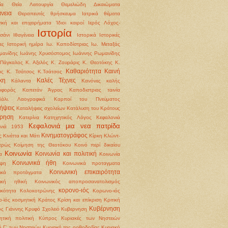
ία
Θεία Λειτουργία
Θεμελιώδη Δικαιώματα
νεια
Θεραπευτές
θρήσκευμα
Ιατρικά θέματα
γική και επιχειρήματα
Ίδιοι καιροί
Ιερός Λόχος-
Ιστορία
σάνι
Ιθαγένεια
Ιστορικά
Ιστορικές
ες
Ιστορική ημέρα
Ιω. Καποδίστριας
Ιω. Μεταξάς
μανίδης
Ιωάνης Χρυσόστομος
Ιωάννης Ρωμανίδης
Πάγκαλος
Κ. Αξελός
Κ. Ζουράρις
Κ. Θεοτόκης
Κ.
Καθαριότητα
Καινή
άς
Κ. Τσάτσος
Κ.Τσάτσος
κη
Καλές Τέχνες
Κάλαντα
Κανόνες καλής
ιφοράς
Καπετάν Άγρας
Καποδιστριας ταινία
βάλι. Λαογραφικά
Καρποί του Πνεύματος
ήψεις
Καταλήψεις σχολείων
Κατάλυση του Κράτους
ρηση
Κατερίνα
Κατηχητικός Λόγος
Κεφαλονιά
Κεφαλονιά μια νεα πατρίδα
ονιά 1953
Κινηματογράφος
ς
Κινέττα και Μάτι
Κίρκη
Κλώντ-
τρώς
Κοίμηση της Θεοτόκου
Κοινό περί δικαίου
Κοινωνία
Κοινωνία και πολιτική
α
Κοινωνία
Κοινωνικά ήθη
ψη
Κοινωνικά προταγματα
Κοινωνική επικαιρότητα
νικά προτάγματα
νική ηθική
Κοινωνικός αποπροσανατολισμός
κορονο-ιός
ικότητα
Κολοκοτρώνης
Κορωνο-ιός
-ϊός
κοσμητική
Κράτος
Κρίση και επίκριση
Κριτική
Κυβέρνηση
ς Γιάννης
Κρυφό Σχολειό
Κυβερνηση
ητική πολιτική
Κύπρος
Κυριακές των Νηστειών
ή Γ' των Νηστειών
Κυριακή της ορθοδοξίας
Κυριακή