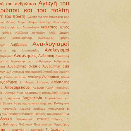
Αγωγή του
γή του ανθρώπου
θρώπου και του πολίτη
ή του πολίτη
Αγώνας για την Μακεδονία μας
ιος Διάκος
Αθήνα
Αθηνά Κακούρη
Αθλητισμός
Ακάθιστος Ύμνος
αϊκή σοφία και δεοντολογία
 ψήφος
Αλαζονεία πολιτικών
Αλεξ. Σμεμαν
νδρος Παπαδιαμάντης
Αλέξανδρος Σμέμαν
Ανα-λογισμοί
Αμβλώσεις
γγύη
Αναλογισμοί
ννηση της Δημοκρατίας
Αναμνήσεις
Ανάσταση
βητισμός
Ανάσταση
ιστού
Αναστάσιμα και ανθρώπινα
Ανθρώπινα
Ανθρώπινες σχέσεις
Ανθρώπινη αξία
ματα
ινη ζωή
Αντιγόνη του Σοφοκλή
Αντικείμενο νομικης
Αντώνης Αντωνάκος
ης
Αντιπροσώπευση
Αξενία
Αξιολόγηση
Απόστολος
Απόδειπνο
Απόκριες
Αποχαιρετισμοί
ος
Αρβελέρ
Αρετή Μιχελάκου
ρά
Αριστερό ήθος
Αριστοτέλης Βαλαωρίτης
Αρχαία
Αρχαιολογία
κή Γραμματεία
Αρχαιολογικά και
κά θέματα
Αρχή της εμπιστοσύνης του Πολίτη στο
Αστυνομία
Ατομικό δικαίωμα
Αυτογνωσία
Β
ή των Νηστειών
Βάπτιση
Βασίλης Φουρτούνης
Βία
οδρόμιο
Βιβλιοπωλείο ΠΥΡΣΟΣ
Βλάσης Γ.
ς
Βολταίρος
Βυζαντινό Πανεπιστήμιο Μαγναύρας
τιο
Γ. Σεφέρης
Γ. Βιζυηνός
Γ. Θεοτοκάς
Γ.