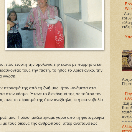
Ερρ
ί
Win
Αμερι
ερευν
τόλμη
ετόλμ
Υπο
...
, που ετούτη την ομολογία την έκανε με παρρησία και
ιδάσκοντάς τους την πίστη, το ήθος το Χριστιανικό, την
ια γνώση.
Αρχισ
Πεμπ
αν πέρασμά της από τη ζωή μας, ήταν -ανάμεσα στα
Παγ
έσα στον κόσμο. Ήτανε το διακόνημά της σε τούτον τον
έθν
αι, πως το πέρασμά της ήταν ανεξίτηλο, κι η ακτινοβολία
11η Σ
Καταλ
ταυτό
ανθρω
μαζί μας. Πολλοί μαζευτήκαμε γύρω από τη φωτογραφία
αζί με τους δικούς της ανθρώπους, υπέρ αναπαύσεως
Αλέξ
ιστορ