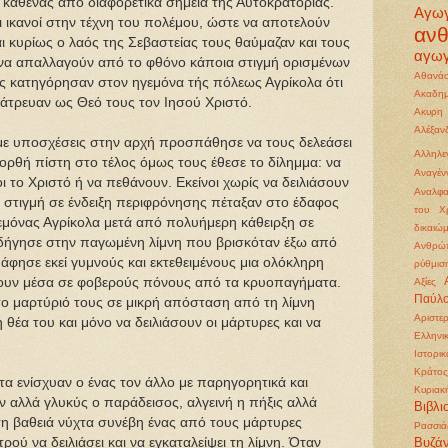
 καθένας από διαφορετικά σημεία της Αυτοκρατορίας.
Αγω
ι ικανοί στην τέχνη του πολέμου, ώστε να αποτελούν
αν
ι κυρίως ο λαός της Σεβαστείας τους θαύμαζαν και τους
αγωγ
α απαλλαγούν από το φθόνο κάποια στιγμή ορισμένων
Αθανάσ
υς κατηγόρησαν στον ηγεμόνα τής πόλεως Αγρίκολα ότι
Ακαδημ
λάτρευαν ως Θεό τους τον Ιησού Χριστό.
Ακυρη
Αλέξα
 με υποσχέσεις στην αρχή προσπάθησε να τους δελεάσει
Αλληλε
ορθή πίστη στο τέλος όμως τους έθεσε το δίλημμα: να
Αναγέ
 το Χριστό ή να πεθάνουν. Εκείνοι χωρίς να δειλιάσουν
Αναλφα
α στιγμή σε ένδειξη περιφρόνησης πέταξαν στο έδαφος
του Χρ
γεμόνας Αγρίκολα μετά από πολυήμερη κάθειρξη σε
δικαιώ
οδήγησε στην παγωμένη λίμνη που βρισκόταν έξω από
Ανθρώπ
 άφησε εκεί γυμνούς και εκτεθειμένους μια ολόκληρη
ρύθμισ
ουν μέσα σε φοβερούς πόνους από τα κρυοπαγήματα.
Αξίες
Παύλ
το μαρτύριό τους σε μικρή απόσταση από τη λίμνη
Αριστε
θέα του και μόνο να δειλιάσουν οι μάρτυρες και να
Ελληνι
Ιστορι
Κράτος
τα ενίσχυαν ο ένας τον άλλο με παρηγορητικά και
Κυριακ
ν αλλά γλυκύς ο παράδεισος, αλγεινή η πήξις αλλά
Βιβλι
η βαθειά νύχτα συνέβη ένας από τους μάρτυρες
Ρασσιά
ού να δειλιάσει και να εγκαταλείψει τη λίμνη. Όταν
Βυζάν