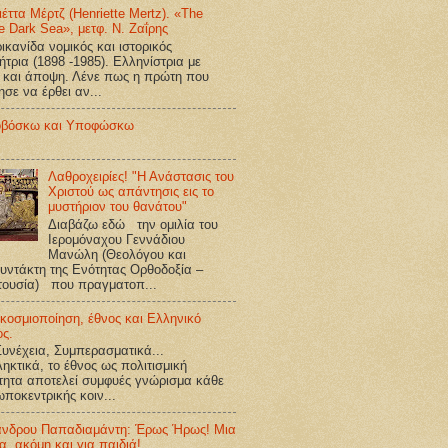
ιέττα Μέρτζ (Henriette Mertz). «The
e Dark Sea», μετφ. Ν. Ζαΐρης
κανίδα νομικός και ιστορικός
ήτρια (1898 -1985). Ελληνίστρια με
 και άποψη. Λένε πως η πρώτη που
ησε να έρθει αν...
βόσκω και Υποφώσκω
Λαθροχειρίες! "Η Ανάστασις του
Χριστού ως απάντησις εις το
μυστήριον του θανάτου"
Διαβάζω εδώ την ομιλία του
Ιερομόναχου Γεννάδιου
Μανώλη (Θεολόγου και
υντάκτη της Ενότητας Ορθοδοξία –
τουσία) που πραγματοπ...
κοσμιοποίηση, έθνος και Ελληνικό
ος.
υνέχεια, Συμπερασματικά...
ηκτικά, το έθνος ως πολιτισμική
τητα αποτελεί συμφυές γνώρισμα κάθε
ποκεντρικής κοιν...
ανδρου Παπαδιαμάντη: Έρως Ήρως! Μια
ία, ακόμη και για παιδιά!