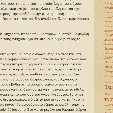
λουτρού, το σώμα του, το οποίο, λόγω του ψύχους
Σουρής
γέννη
 είχε εγκαταλείψει προ πολλού τα μέλη του και είχε
Μπόνο
εριοχή της καρδιάς, στην πρώτη επαφή του με το
Ιωαννί
 μέσα από το λουτρό, δεν άντεξε και έλιωσε κυριολεκτικά
παραπ
Παλαμ
Δάσκαλ
τις ψυχές των υπολοίπων μαρτύρων, οι οποίοι με μεγάλη
Δημα
τους ενισχύσει, για να υπομείνουν μέχρι τέλος το
Δημοκρ
δημόσι
δεοντ
Διδασκ
νίστηκε στον ουρανό ο Αγωνοθέτης Χριστός και μαζί
Διεθν
οποία χαμήλωσαν και εκάθησαν πάνω στα κεφάλια των
Δίκη 
απερίγραπτη παρηγοριά και ουράνια ευφροσύνη και
Σολω
νι, επειδή δεν είχε τόπο να σταθεί, έμεινε μετέωρο
Διωγμ
στεφάνι, που εξακολουθούσε να μένει μετέωρο δεν
Δοξολο
οχής τού ρωμαίου δεσμοφύλακα, του Αγλαΐου, ο
Εγκώμ
νόησε βαθιά ότι το ουράνιο εκείνο στεφάνι για το
θέμ
ύσε να γίνει δικό του εκείνη τη στιγμή, αν το ήθελε.
δύναμη και το φωτισμό του Αγίου Πνεύματος, ξύπνησε
Εθνικ
ταυ
ς δεσμοφύλακες, πέταξε τα ρούχα του και μπήκε στη
χριστιανός! Το γεγονός αυτό γέμισε με μεγάλη χαρά τις
Ελληνι
οίοι δόξασαν το Θεό για τα μεγάλα και θαυμαστά έργα
εξετάσε