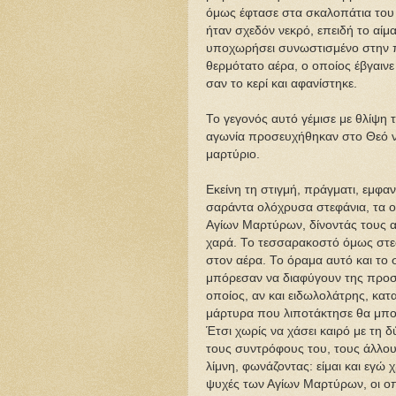
όμως έφτασε στα σκαλοπάτια του 
ήταν σχεδόν νεκρό, επειδή το αίμα
υποχωρήσει συνωστισμένο στην π
θερμότατο αέρα, ο οποίος έβγαινε
σαν το κερί και αφανίστηκε.
Το γεγονός αυτό γέμισε με θλίψη 
αγωνία προσευχήθηκαν στο Θεό να 
μαρτύριο.
Εκείνη τη στιγμή, πράγματι, εμφα
σαράντα ολόχρυσα στεφάνια, τα 
Αγίων Μαρτύρων, δίνοντάς τους 
χαρά. Το τεσσαρακοστό όμως στεφά
στον αέρα. Το όραμα αυτό και το 
μπόρεσαν να διαφύγουν της προσ
οποίος, αν και ειδωλολάτρης, κατα
μάρτυρα που λιποτάκτησε θα μπορο
Έτσι χωρίς να χάσει καιρό με τη 
τους συντρόφους του, τους άλλου
λίμνη, φωνάζοντας: είμαι και εγώ 
ψυχές των Αγίων Μαρτύρων, οι οπ