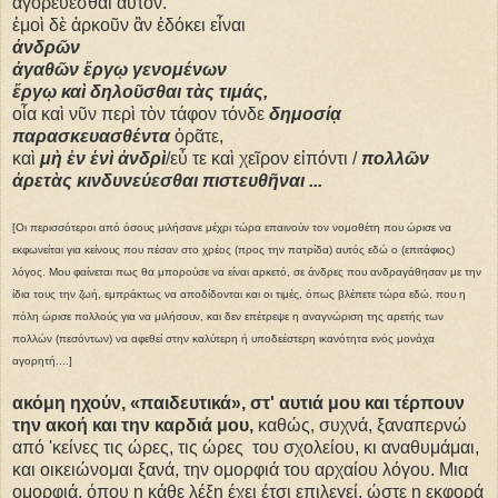
ἀγορεύεσθαι αὐτόν.
ἐμοὶ δὲ ἀρκοῦν ἂν ἐδόκει εἶναι
ἀνδρῶν
ἀγαθῶν ἔργῳ γενομένων
ἔργῳ καὶ δηλοῦσθαι τὰς τιμάς,
οἷα καὶ νῦν περὶ τὸν τάφον τόνδε
δημοσίᾳ
παρασκευασθέντα
ὁρᾶτε,
καὶ
μὴ ἐν ἑνὶ ἀνδρὶ
/εὖ τε καὶ χεῖρον εἰπόντι /
πολλῶν
ἀρετὰς κινδυνεύεσθαι πιστευθῆναι ...
[Οι περισσότεροι από όσους μιλήσανε μέχρι τώρα επαινούν τον νομοθέτη που ώρισε να
εκφωνείται για κείνους που πέσαν στο χρέος (προς την πατρίδα) αυτός εδώ ο (επιτάφιος)
λόγος. Μου φαίνεται πως θα μπορούσε να είναι αρκετό, σε άνδρες που ανδραγάθησαν με την
ίδια τους την ζωή, εμπράκτως να αποδίδονται και οι τιμές, όπως βλέπετε τώρα εδώ, που η
πόλη ώρισε πολλούς για να μιλήσουν, και δεν επέτρεψε η αναγνώριση της αρετής των
πολλών (πεσόντων) να αφεθεί στην καλύτερη ή υποδεέστερη ικανότητα ενός μονάχα
αγορητή....]
ακόμη ηχούν, «παιδευτικά», στ' αυτιά μου και τέρπουν
την ακοή και την καρδιά μου,
καθώς, συχνά, ξαναπερνώ
από 'κείνες τις ώρες, τις ώρες του σχολείου, κι αναθυμάμαι,
και οικειώνομαι ξανά, την ομορφιά του αρχαίου λόγου. Μια
ομορφιά, όπου η κάθε λέξη έχει έτσι επιλεγεί, ώστε η εκφορά