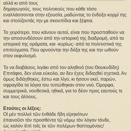
αλλά κι από τους
δημαγωγούς, τους πολιτικούς που κάθε τόσο
εναλλάσσονται στην εξουσία, μαδώντας το ένδοξο κορμί της
και στολίζοντάς την με σκουπίδια και ξέφτια.
Το χειρότερο, που κάνουν αυτοί, είναι που προσπαθούν να
την αποσυνδέσουν από την ιστορική της διαδρομή, από τα
ιστορικά της οράματα, και -κυρίως- από τα πολιτιστικά της
επιτεύγματα. Που αρνούνται την δόξα της και την ωθούν
στον εκφυλισμό.
Το να διαβάσεις λιγάκι από τον αληθινό (του Θουκυδίδη)
Επιτάφιο, δεν είναι εύκολο, αν δεν έχεις διδαχθεί σχετικά. Αν
όμως διδάχθηκες, έστω και λίγο, κι ήσουν εκεί, παρών,
σφραγίδα τα λόγια του τυπώθηκαν στον νού. Όμορφα,
συμμετρικά, νουθετικά, ηθικά, για το δέον προς εαυτούς τε
και τους άλλους.
Ετούτες οι λέξεις:
Οἱ μὲν πολλοὶ τῶν ἐνθάδε ἤδη εἰρηκότων
ἐπαινοῦσι τὸν προσθέντα τῷ νόμῳ τὸν λόγον τόνδε,
ὡς καλὸν /ἐπὶ τοῖς ἐκ τῶν πολέμων θαπτομένοις/