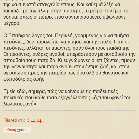
της να συνιστά απαγγελία έπους. Και καθεμιά λέξη να
ταιριάζει με την άλλη, στην ποιότητα, το μέτρο, τον ήχο, το
νόημα, όπως οι πέτρες που συνταιριασμένες υψώνουνε
μέγαρο.
Ο Επιτάφιος λόγος του Περικλή, γραμμένος για να τιμήσει
πεσόντες, δεν παραλείπει να τιμήσει και την πόλη. Γιατί οι
πεσόντες, αλλά και οι τιμώντες, ήσαν όλοι τους παιδιά της.
Οι πεσόντες, άνδρες αγαθοί, υπεράσπισαν με αυτοθυσία την
σπουδαία τους πατρίδα. Κι ευγνώμονες οι επιζώντες, τιμούν
την γενναιότητα και παρακινούν στην έντιμη ζωή, και στην
αφοσίωση προς την πατρίδα, ως όρο όλβιου θανάτου και
φωτοδότριας ζωής.
Εμείς εδώ, σήμερα, πώς να κρίνουμε τις παιδευτικές
πολιτικές που κάθε τόσο εξαγγέλλονται; «ό,τι του φανεί του
λωλοστεφανή»!
Filareti
στις
3:11 μ.μ.
Κοινή χρήση