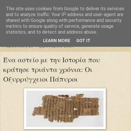
This site uses cookies from Google to deliver its services
Φιλαρέτη
and to analyze traffic. Your IP address and user-agent are
shared with Google along with performance and security
metrics to ensure quality of service, generate usage
"ἄγει πρός φῶς τήν ἀλήθειαν χρόνος" -- Μένανδρος
statistics, and to detect and address abuse.
LEARN MORE
GOT IT
Παρασκευή 10 Φεβρουαρίου 2017
Ένα αστείο με την Ιστορία που
κράτησε τριάντα χρόνια: Οι
Οξυρρύγχειοι Πάπυροι