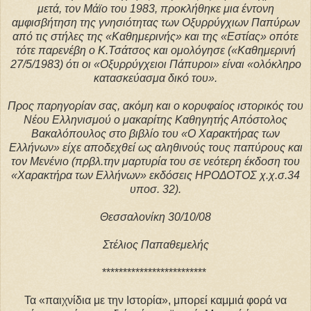
μετά, τον Μάϊο του 1983, προκλήθηκε μια έντονη
αμφισβήτηση της γνησιότητας των Οξυρρύγχιων Παπύρων
από τις στήλες της «Καθημερινής» και της «Εστίας» οπότε
τότε παρενέβη ο Κ.Τσάτσος και ομολόγησε («Καθημερινή
27/5/1983) ότι οι «Οξυρρύγχειοι Πάπυροι» είναι «ολόκληρο
κατασκεύασμα δικό του».
Προς παρηγορίαν σας, ακόμη και ο κορυφαίος ιστορικός του
Νέου Ελληνισμού ο μακαρίτης Καθηγητής Απόστολος
Βακαλόπουλος στο βιβλίο του «Ο Χαρακτήρας των
Ελλήνων» είχε αποδεχθεί ως αληθινούς τους παπύρους και
τον Μενένιο (πρβλ.την μαρτυρία του σε νεότερη έκδοση του
«Χαρακτήρα των Ελλήνων» εκδόσεις ΗΡΟΔΟΤΟΣ χ.χ.σ.34
υποσ. 32).
Θεσσαλονίκη 30/10/08
Στέλιος Παπαθεμελής
*************************
Τα «παιχνίδια με την Ιστορία», μπορεί καμμιά φορά να