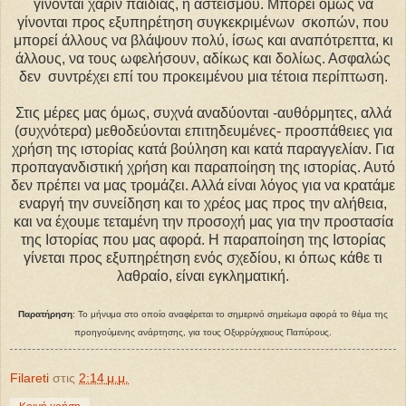
γίνονται χάριν παιδιάς, ή αστεϊσμού. Μπορεί όμως να
γίνονται προς εξυπηρέτηση συγκεκριμένων σκοπών, που
μπορεί άλλους να βλάψουν πολύ, ίσως και αναπότρεπτα, κι
άλλους, να τους ωφελήσουν, αδίκως και δολίως. Ασφαλώς
δεν συντρέχει επί του προκειμένου μια τέτοια περίπτωση.
Στις μέρες μας όμως, συχνά αναδύονται -αυθόρμητες, αλλά
(συχνότερα) μεθοδεύονται επιτηδευμένες- προσπάθειες για
χρήση της ιστορίας κατά βούληση και κατά παραγγελίαν. Για
προπαγανδιστική χρήση και παραποίηση της ιστορίας. Αυτό
δεν πρέπει να μας τρομάζει. Αλλά είναι λόγος για να κρατάμε
εναργή την συνείδηση και το χρέος μας προς την αλήθεια,
και να έχουμε τεταμένη την προσοχή μας για την προστασία
της Ιστορίας που μας αφορά. Η παραποίηση της Ιστορίας
γίνεται προς εξυπηρέτηση ενός σχεδίου, κι όπως κάθε τι
λαθραίο, είναι εγκληματική.
Παρατήρηση
: Το μήνυμα στο οποίο αναφέρεται το σημερινό σημείωμα αφορά το θέμα της
προηγούμενης ανάρτησης, για τους Οξυρρύγχειους Παπύρους.
Filareti
στις
2:14 μ.μ.