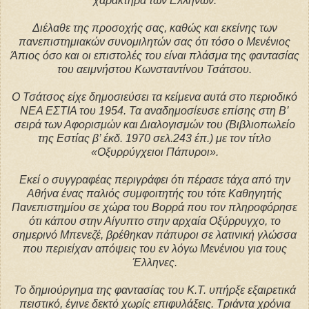
χαρακτήρα των Ελλήνων.
Διέλαθε της προσοχής σας, καθώς και εκείνης των
πανεπιστημιακών συνομιλητών σας ότι τόσο ο Μενένιος
Άπιος όσο και οι επιστολές του είναι πλάσμα της φαντασίας
του αειμνήστου Κωνσταντίνου Τσάτσου.
Ο Τσάτσος είχε δημοσιεύσει τα κείμενα αυτά στο περιοδικό
ΝΕΑ ΕΣΤΙΑ του 1954. Τα αναδημοσίευσε επίσης στη Β’
σειρά των Αφορισμών και Διαλογισμών του (Βιβλιοπωλείο
της Εστίας β’ έκδ. 1970 σελ.243 έπ.) με τον τίτλο
«Οξυρρύγχειοι Πάπυροι».
Εκεί ο συγγραφέας περιγράφει ότι πέρασε τάχα από την
Αθήνα ένας παλιός συμφοιτητής του τότε Καθηγητής
Πανεπιστημίου σε χώρα του Βορρά που τον πληροφόρησε
ότι κάπου στην Αίγυπτο στην αρχαία Οξύρρυγχο, το
σημερινό Μπενεζέ, βρέθηκαν πάπυροι σε λατινική γλώσσα
που περιείχαν απόψεις του εν λόγω Μενένιου για τους
Έλληνες.
Το δημιούργημα της φαντασίας του Κ.Τ. υπήρξε εξαιρετικά
πειστικό, έγινε δεκτό χωρίς επιφυλάξεις. Τριάντα χρόνια