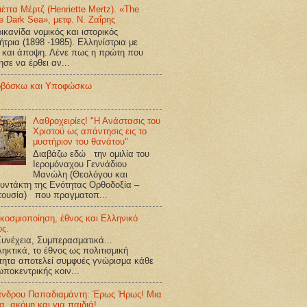
ιέττα Μέρτζ (Henriette Mertz). «The
e Dark Sea», μετφ. Ν. Ζαΐρης
κανίδα νομικός και ιστορικός
ήτρια (1898 -1985). Ελληνίστρια με
 και άποψη. Λένε πως η πρώτη που
ησε να έρθει αν...
βόσκω και Υποφώσκω
Λαθροχειρίες! "Η Ανάστασις του
Χριστού ως απάντησις εις το
μυστήριον του θανάτου"
Διαβάζω εδώ την ομιλία του
Ιερομόναχου Γεννάδιου
Μανώλη (Θεολόγου και
υντάκτη της Ενότητας Ορθοδοξία –
τουσία) που πραγματοπ...
κοσμιοποίηση, έθνος και Ελληνικό
ος.
υνέχεια, Συμπερασματικά...
ηκτικά, το έθνος ως πολιτισμική
τητα αποτελεί συμφυές γνώρισμα κάθε
ποκεντρικής κοιν...
ανδρου Παπαδιαμάντη: Έρως Ήρως! Μια
ία, ακόμη και για παιδιά!