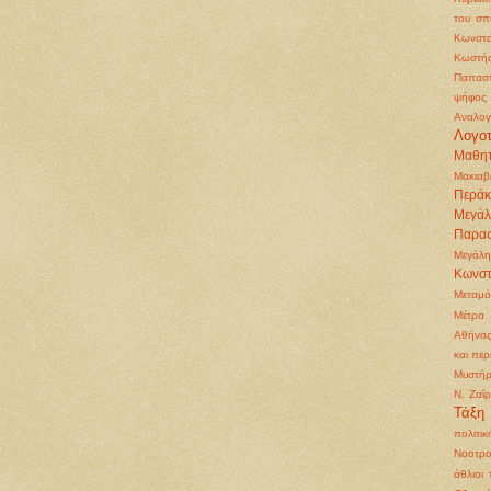
του σπ
Κωνστα
Κωστή
Παπασ
ψήφος
Αναλογ
Λογοτ
Μαθητ
Μακιαβ
Περάκ
Μεγά
Παρα
Μεγάλη
Κωνστ
Μεταμ
Μέτρα 
Αθήνα
και περ
Μυστήρ
Ν. Ζαΐ
Τάξη
πολιτικ
Νοοτρο
άθλιοι