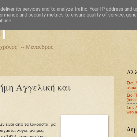
eliver its services and to analyze traffic. Your IP address and 
ormance and security metrics to ensure quality of service, gen
η
abuse.
 χρόνος" -- Μένανδρος
Άλλ
Στον 
ήμη Αγγελική και
μέσω 
Στο "
(tono
Στην 
web.a
εν είναι από τα ξακουστά, μα
Δημ
άγματα, λόγια, μνήμες,
 το 1933. Ξεχωριστή και