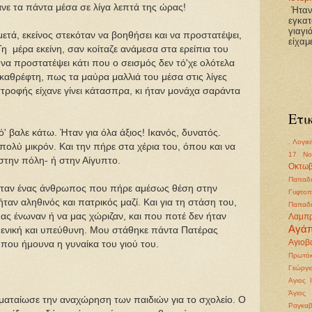
νε τα πάντα μέσα σε λίγα λεπτά της ώρας!
Ήτανε
εγκατ
γιαγι
ι μετά, εκείνος στεκόταν να βοηθήσει και να προστατέψει,
είχαμ
Τη μέρα εκείνη, σαν κοίταζε ανάμεσα στα ερείπια του
 να προστατέψει κάτι που ο σεισμός δεν τό'χε ολότελα
 καθρέφτη, πως τα μαύρα μαλλιά του μέσα στις λίγες
στροφής είχανε γίνει κάτασπρα, κι ήταν μονάχα σαράντα
Ετι
' βαλε κάτω. Ήταν για όλα άξιος! Ικανός, δυνατός.
. Λογικ
 πολύ μικρόν. Και την πήρε στα χέρια του, όπου και να
17 Νο
στην πόλη- ή στην Αίγυπτο.
Οκτωβ
Παπαδι
 ήταν ένας άνθρωπος που πήρε αμέσως θέση στην
Γυφτοπ
ήταν αληθινός και πατρικός μαζί. Και για τη στάση του,
Παπαδι
ας ένωναν ή να μας χώριζαν, και που ποτέ δεν ήταν
Λαμπ
Αγά
ιμενική και υπεύθυνη. Μου στάθηκε πάντα Πατέρας
Αγιοβα
ν που ήμουνα η γυναίκα του γιού του.
Πρωτόκ
Γεώργι
Αγιος 
Άγιος
 ματαίωσε την αναχώρηση των παιδιών για το σχολείο. Ο
Ραγκα