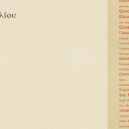
Εκκλη
εκλογέ
Εκπ
λίου
Ελευ
της έκ
Ελλ
Γραμμ
Σημαία
Ελληνι
Ρωμιοσ
Έννομα
Μεσολ
Επαγγε
Επανά
Επιστ
ήρως
Ευγένει
Ευρωπ
ζωής
Ευχή
Ε
στο Μα
πατρ
προσωπ
Ηθικό 
Κολοκ