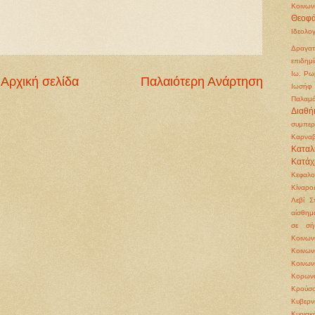
Κοινων
Θεοφά
Ιδεολο
Δραγατ
επιδημί
Ιω. Ρω
Αρχική σελίδα
Παλαιότερη Ανάρτηση
Ιωσήφ 
Παλαμ
Διαθή
συμπερ
Καρνα
Καταλ
Κατάχ
Κεφαλ
Κίναρο
Λεβί Σ
αίσθημ
σε σή
Κοινω
Κοινω
Κοινων
Κορωνο
Κρούσο
Κυβερν
Κυριακ