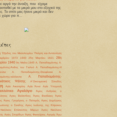
 αργά την άνοιξη, που είχαμε
ασταθεί με τα μικρά μου στο εξοχικό της
άς. Το σπίτι μας ήτανε μικρό και δεν
ε χώρο για π...
κέτες
ή
'Εξοδος του Μεσολογγίου
΄Ποίηση και Αντιποίηση
28η
εμβρίου 1973
1940
25η Μαρτίου 1821
ρίου 1940
9η Μαίου 1945
Α. Παπαδιαμάντης
Α.
αμάντης-Άνθος του Γιαλού
Α. Παπαδιαμάντης-Η
ούλα
Α. Παπαδιαμάντης-Θεοφάνεια
Α.
Α. Παπαδιαμάντης-
αμάντης-κάλλαντα
ριάτικος Ψάλτης
Α΄Οικουμενική Σύνοδος
πη
Αγία Αικατερίνη
Αγία Άννα
Αγία Υπομονή
Αγιολόγιο
σιλιάτικα
Άγιος Ανδρέας ο
λητος
Αγιος Βαλεντίνος
Άγιος Βασίλειος
Άγιος
ος
Άγιος Γρηγόριος ο Παλαμάς
Αγιος Δημήτριος
Ιωάννης ο Σιναΐτης
Αγιος Ιωάννης της Κλίμακος
 Νικόλαος Επίσκοπος Μύρων
Αγιος Νικόλαος
βάς
Αγιος Σπυρίδων
Άγιος Φανούριος
Αγορές
Άγω