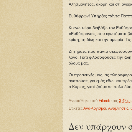
Αλησμόνητος, ακόμη και στ' όνειρ
Ευθύφρων! Υπήρξες πάντα Παππού
Κι εγώ τώρα διαβάζω τον Ευθύφρο
«Ευθύφρονα», που ερωτήματα βάζε
κρίση, τη δίκη και την τιμωρία. Τις
Ζητήματα που πάντα σκεφτόσουν, κ
λόγο. Γιατί φιλοσοφούσες την ζω
όλους μας.
Οι προσευχές μας, ας πληροφορο
αγαπούσε, για εμάς εδώ, και πρέ
ο Κύριος, γιατί ζούμε σε πολύ δύ
Αναρτήθηκε από
Filareti
στις
3:42 μ.
Ετικέτες
Ανα-λογισμοί
,
Αναμνήσεις
,
Δεν υπάρχουν σ