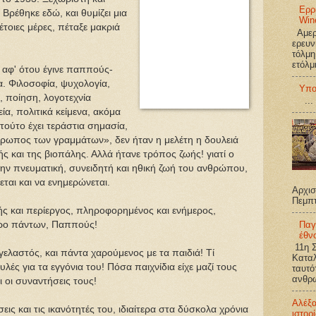
Ερρ
Βρέθηκε εδώ, και θυμίζει μια
Win
τοιες μέρες, πέταξε μακριά
Αμερι
ερευν
τόλμη
ετόλμ
 αφ' ότου έγινε παππούς-
α. Φιλοσοφία, ψυχολογία,
Υπο
, ποίηση, λογοτεχνία
...
εία, πολιτικά κείμενα, ακόμα
 τούτο έχει τεράστια σημασία,
νθρωπος των γραμμάτων», δεν ήταν η μελέτη η δουλειά
ς και της βιοπάλης. Αλλά ήτανε τρόπος ζωής! γιατί ο
ην πνευματική, συνειδητή και ηθική ζωή του ανθρώπου,
ται και να ενημερώνεται.
Αρχισ
Πεμπ
ς και περίεργος, πληροφορημένος και ενήμερος,
Παγ
προ πάντων, Παππούς!
έθν
11η Σ
γελαστός, και πάντα χαρούμενος με τα παιδιά! Τί
Καταλ
υλές για τα εγγόνια του! Πόσα παιχνίδια είχε μαζί τους
ταυτό
ανθρω
ι οι συναντήσεις τους!
Αλέξ
εις και τις ικανότητές του, ιδιαίτερα στα δύσκολα χρόνια
ιστορ