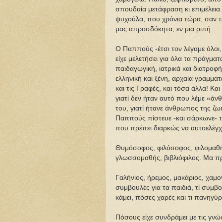
σπουδαία μετάφραση κι επιμέλεια. 
ψυχούλα, που χρόνια τώρα, σαν τέ
μας απροσδόκητα, εν μια ριπή.
Ο Παππούς -έτσι τον λέγαμε όλοι,
είχε μελετήσει για όλα τα πράγματ
παιδαγωγική, ιατρικά και διατροφή
ελληνική και ξένη, αρχαία γραμματ
και τις Γραφές, και τόσα άλλα! Και
γιατί δεν ήταν αυτό που λέμε «ά
του, γιατί ήτανε άνθρωπος της ζωή
Παππούς πίστευε -και σάρκωνε- τ
που πρέπει διαρκώς να αυτοελέγχε
Θυμόσοφος, φιλόσοφος, φιλομαθή
γλωσσομαθής, βιβλιόφιλος. Μα 
Γαλήνιος, ήρεμος, μακάριος, χαμο
συμβουλές για τα παιδιά, τί συμβο
κάμει, πόσες χαρές και τι πανηγύρ
Πόσους είχε συνδράμει με τις γνώσ