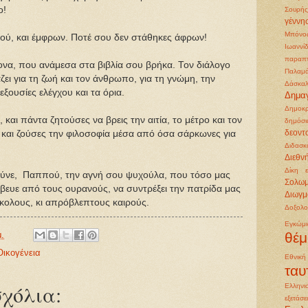
ο!
Σουρής
γέννη
Μπόνο
, και έμφρων. Ποτέ σου δεν στάθηκες άφρων!
Ιωαννί
παραπ
να, που ανάμεσα στα βιβλία σου βρήκα. Τον διάλογο
Παλαμ
ι για τη ζωή και τον άνθρωπο, για τη γνώμη, την
Δάσκαλ
 εξουσίες ελέγχου και τα όρια.
Δημα
Δημοκρ
αι πάντα ζητούσες να βρεις την αιτία, το μέτρο και τον
δημόσι
ή και ζούσες την φιλοσοφία μέσα από όσα σάρκωνες για
δεοντ
Διδασκ
Διεθν
Δίκη 
ύνε, Παππού, την αγνή σου ψυχούλα, που τόσο μας
Σολω
σβευε από τους ουρανούς, να συντρέξει την πατρίδα μας
Διωγμ
σκολους, κι απρόβλεπτους καιρούς.
Δοξολο
Εγκώμ
μ.
θέμ
Oικογένεια
Εθνικ
ταυ
χόλια:
Ελληνι
εξετάσε