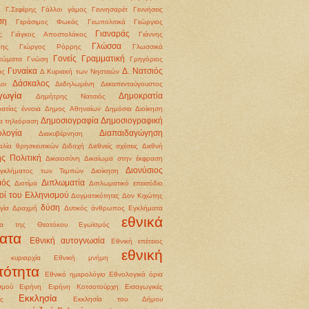
Γ.Σεφέρης
Γάλλοι
γάμος
Γεννησαρέτ
Γεννήσεις
ση
Γεράσιμος Φωκάς
Γεωπολιτικά
Γεώργιος
Γιαναράς
ς
Γιάγκος Αποστολάκος
Γιάννης
Γλώσσα
δης
Γιώργος Ρόρρης
Γλωσσικά
Γονείς
Γραμματική
τώματα
Γνώση
Γρηγόριος
Γυναίκα
Δ. Νατσιός
άς
Δ Κυριακή των Νηστειών
Δάσκαλος
οι
Δεδηλωμένη
Δεκαπενταύγουστος
γωγία
Δημοκρατία
Δημήτρης Νατσιός
ατίας έννοια
Δημος Αθηναίων
Δημόσια Διοίκηση
Δημοσιογραφία
Δημοσιογραφική
α τηλεόραση
ολογία
Διαπαιδαγώγηση
Διακυβέρνηση
αλία θρησκευτικών
Διδαχή
Διεθνείς σχέσεις
Διεθνή
ής Πολιτική
Δικαιοσύνη
Δικαίωμα στην έκφραση
Διονύσιος
εγκλήματος των Τεμπών
Διοίκηση
μός
Διπλωματία
Διοτίμα
Διπλωματικό επεισόδιο
οί του Ελληνισμού
Δογματικότητες
Δον Κιχώτης
δύση
γία
Δραχμή
Δυτικός άνθρωπος
Εγκλήματα
εθνικά
ια της Θεοτόκου
Εγωϊσμός
ατα
Εθνική αυτογνωσία
Εθνική επέτειος
εθνική
ή κυριαρχία
Εθνική μνήμη
τότητα
Εθνικό ημερολόγιο
Εθνολογικά όρια
σμού
Ειρήνη
Ειρήνη Κοτσοτούρχη
Εισαγωγικές
Εκκλησία
ις
Εκκλησία του Δήμου