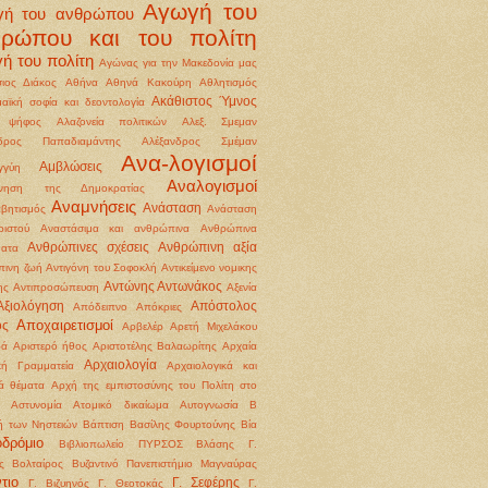
Αγωγή του
γή του ανθρώπου
θρώπου και του πολίτη
ή του πολίτη
Αγώνας για την Μακεδονία μας
ιος Διάκος
Αθήνα
Αθηνά Κακούρη
Αθλητισμός
Ακάθιστος Ύμνος
αϊκή σοφία και δεοντολογία
 ψήφος
Αλαζονεία πολιτικών
Αλεξ. Σμεμαν
νδρος Παπαδιαμάντης
Αλέξανδρος Σμέμαν
Ανα-λογισμοί
Αμβλώσεις
γγύη
Αναλογισμοί
ννηση της Δημοκρατίας
Αναμνήσεις
Ανάσταση
βητισμός
Ανάσταση
ιστού
Αναστάσιμα και ανθρώπινα
Ανθρώπινα
Ανθρώπινες σχέσεις
Ανθρώπινη αξία
ματα
ινη ζωή
Αντιγόνη του Σοφοκλή
Αντικείμενο νομικης
Αντώνης Αντωνάκος
ης
Αντιπροσώπευση
Αξενία
Αξιολόγηση
Απόστολος
Απόδειπνο
Απόκριες
Αποχαιρετισμοί
ος
Αρβελέρ
Αρετή Μιχελάκου
ρά
Αριστερό ήθος
Αριστοτέλης Βαλαωρίτης
Αρχαία
Αρχαιολογία
κή Γραμματεία
Αρχαιολογικά και
κά θέματα
Αρχή της εμπιστοσύνης του Πολίτη στο
Αστυνομία
Ατομικό δικαίωμα
Αυτογνωσία
Β
ή των Νηστειών
Βάπτιση
Βασίλης Φουρτούνης
Βία
οδρόμιο
Βιβλιοπωλείο ΠΥΡΣΟΣ
Βλάσης Γ.
ς
Βολταίρος
Βυζαντινό Πανεπιστήμιο Μαγναύρας
τιο
Γ. Σεφέρης
Γ. Βιζυηνός
Γ. Θεοτοκάς
Γ.