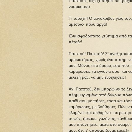
Παππούς, είχε χτυπήσει σε τροχαί
νοσοκομείο.
Τί ταραχή! Ο μονάκριβος γιός του
αμέσως- πολύ αργά!
Ένα σφοδρότατο χτύπημα από ταχ
πέταξε!
Παππού! Παππού! Σ' αναζητούσαμε
αρρωστήσεις, χωρίς ένα ποτήρι νε
μας! Μόνος στο δρόμο, εσύ που πά
καμαρώσεις τα εγγόνια σου, και να
μελέτη μας, να μην ενοχλήσεις!
Αχ! Παππού, δεν μπορώ να το ξεχ
πλημμυρισμένα από δάκρυα πόνου 
παιδί σου με πήρες, τόσα και τόσ
καμάρωσες, με βοήθησες. Πώς να 
κλαμένη -και πεθαμένο- σε ρώτησα
σοφός, ήρεμος, γαλήνιος, «άνθρ
μου απάντησες, μέσα στο όνειρο,
μου, δεν τ' αποφασίζουμε εμείς!»,