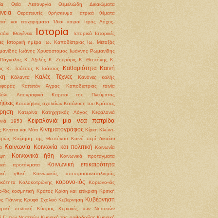
ία
Θεία Λειτουργία
Θεμελιώδη Δικαιώματα
νεια
Θεραπευτές
θρήσκευμα
Ιατρικά θέματα
γική και επιχειρήματα
Ίδιοι καιροί
Ιερός Λόχος-
Ιστορία
σάνι
Ιθαγένεια
Ιστορικά
Ιστορικές
ες
Ιστορική ημέρα
Ιω. Καποδίστριας
Ιω. Μεταξάς
μανίδης
Ιωάνης Χρυσόστομος
Ιωάννης Ρωμανίδης
Πάγκαλος
Κ. Αξελός
Κ. Ζουράρις
Κ. Θεοτόκης
Κ.
Καθαριότητα
Καινή
άς
Κ. Τσάτσος
Κ.Τσάτσος
κη
Καλές Τέχνες
Κάλαντα
Κανόνες καλής
ιφοράς
Καπετάν Άγρας
Καποδιστριας ταινία
βάλι. Λαογραφικά
Καρποί του Πνεύματος
ήψεις
Καταλήψεις σχολείων
Κατάλυση του Κράτους
ρηση
Κατερίνα
Κατηχητικός Λόγος
Κεφαλονιά
Κεφαλονιά μια νεα πατρίδα
ονιά 1953
Κινηματογράφος
ς
Κινέττα και Μάτι
Κίρκη
Κλώντ-
τρώς
Κοίμηση της Θεοτόκου
Κοινό περί δικαίου
Κοινωνία
Κοινωνία και πολιτική
α
Κοινωνία
Κοινωνικά ήθη
ψη
Κοινωνικά προταγματα
Κοινωνική επικαιρότητα
νικά προτάγματα
νική ηθική
Κοινωνικός αποπροσανατολισμός
κορονο-ιός
ικότητα
Κολοκοτρώνης
Κορωνο-ιός
-ϊός
κοσμητική
Κράτος
Κρίση και επίκριση
Κριτική
Κυβέρνηση
ς Γιάννης
Κρυφό Σχολειό
Κυβερνηση
ητική πολιτική
Κύπρος
Κυριακές των Νηστειών
ή Γ' των Νηστειών
Κυριακή της ορθοδοξίας
Κυριακή