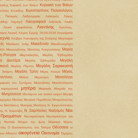
Κυριακή των Βαϊων
ορέως
Κυριακή των Βαίων
Κωνσταντίνος Παλαιολόγος
ντίνος Κουκίδης
ς Παλαμάς
Λαθροχειρίες
Λαϊκισμός
Λάκης
Λαογραφικά
τάθης
Λαμπρή
Λεξιπενία
Λευκή
Λιαντίνης
Λευκό ψηφοδέλτιο
Λιαντίνης.
ισμοί
Λογική
Λόγιος Ερμής 29-04-2018
Λογοκρισία
εχνία
Λούβρο
Λυκούργος της Σπάρτης
Μαγναύρα
ές
Μακεδονία
Μακάριος ανήρ
Μακεδονομάχοι
Μαρία
έλλι
Μακρυγιάννης
Μανόλης Αναγωστάκης
η-Ρούγγα
Μαρτσάκηδες
Μεγάλη ΅Εβδομάδα
λη Δευτέρα
Μεγάλη
Μεγάλη Εβδομάδα
Μεγάλη Σαρακοστή
σκευή
Μεγάλη Πέμπτη
Μεγάλη Τρίτη
Μέγας
 Τετάρτη
Μέγας Κανών
αντίνος
Μεσολόγγι
Μελίνα Μερκούρη
όρφωση του Σωτήρος
Μετανάστες
Μεταπολίτευση
μητέρα
περιοριστικά
Μικρασία
Μνημεία της
Μνημόσυνο
ς
Μοντέρνοι και παλιοί καιροί
Μορφή
ιεχόμενο
Μούσες
Μουσική Παράδοση
Μπαμπινιώτης
ιο Βαπτίσεως
Μυστράς
Μυτιλήνη
Ν. Εγγονόπουλος
Νέα
Ν. Σαρίπολος
Ναζισμός
ρης
Ν. Καρούζος
 Πραγμάτων
Νεωτερικότητα
Νεωτερικότητα και
ή
Νηστεία
Νόημα της ζωής
Νόμισμα
Νόμος
Οδύσσεια
πίες
Ο Βυσσινόκηπος του Τσίπρα
οι
οικογένεια
Οικονομία
 των Αθηνών
Όμηρος