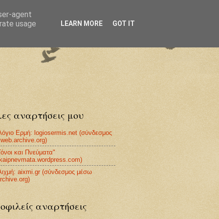
user-agent
erate usage
LEARN MORE
GOT IT
ες αναρτήσεις μου
Λόγιο Ερμή: logiosermis.net (σύνδεσμος
web.archive.org)
Τόνοι και Πνεύματα"
ikaipnevmata.wordpress.com)
Αιχμή: aixmi.gr (σύνδεσμος μέσω
rchive.org)
οφιλείς αναρτήσεις