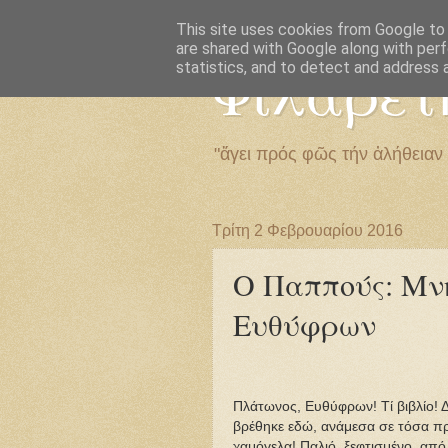
This site uses cookies from Google to d
are shared with Google along with perf
Φιλαρέτ
statistics, and to detect and address 
"ἄγει πρός φῶς τήν ἀλήθειαν
Τρίτη 2 Φεβρουαρίου 2016
Ο Παππούς: Μν
Ευθύφρων
Πλάτωνος, Ευθύφρων! Τί βιβλίο! Δ
βρέθηκε εδώ, ανάμεσα σε τόσα πρ
χαμόγελα! Παλιό, ξεφτισμένο, από