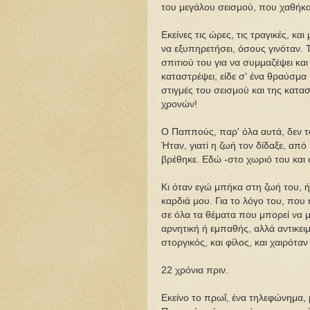
του μεγάλου σεισμού, που χαθήκα
Εκείνες τις ώρες, τις τραγικές, κα
να εξυπηρετήσει, όσους γινόταν. 
σπιτιού του για να συμμαζέψει και
καταστρέψει, είδε σ' ένα θραύσμα
στιγμές του σεισμού και της κατα
χρονών!
Ο Παππούς, παρ' όλα αυτά, δεν τό
Ήταν, γιατί η ζωή τον δίδαξε, από
βρέθηκε. Εδώ -στο χωριό του και 
Κι όταν εγώ μπήκα στη ζωή του,
καρδιά μου. Για το λόγο του, που 
σε όλα τα θέματα που μπορεί να μ
αρνητική ή εμπαθής, αλλά αντικε
στοργικός, και φίλος, και χαιρότα
22 χρόνια πριν.
Εκείνο το πρωΐ, ένα τηλεφώνημα,