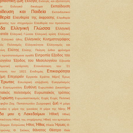
σιαστική ζωή
Εκλογές
Εκλογές και εξαπάτηση
Εκπαίδευση
ων
Εκλογικό δικαίωμα
αίδευση και Παιδεία
Εκπαιδευτικοί
θερία
Ελευθερία της έκφρασης
Ελευθερία
φρασης των στοχασμών
Ελευθερία του προσώπου
άδα
Ελληνική Γλώσσα
Ελληνική
ατεία
Ελληνική Γώσσα
Ελληνική κρίση
Ελληνική
Ελληνικός Κινηματογράφος
Ελληνικό ήθος
κός Πολιτισμός
Ελληνικότητα
Ελληνισμός και
Ελύτης
ύνη
Ελύτης. Ποίηση
ένθεο φρόνημα
Εντροπία
Εξοδος του
 προστατευόμενα αγαθά
ογγίου
Έξοδος του Μεσολογγίου
Εξουσία
λματική κατάρτιση
Επανάσταση του '21
Επικαιρότητα
σταση του 1821
Επιδημίες
ήμη
Επιχειρείν
Εργασία
Εριέττα Μέρτζ
Έρως
Έρωτας
Εσωτερική επέμβαση
Ευαγγελισμός
Ευθύνη
α
Ευγνωμοσύνη
Ευρωπαϊκό Δικαστήριο
αϊκός πολιτισμός
Ευρωπαϊκός τρόπος
Ευρώπη
Ευρωσκεπτικισμός
Ευχές
Ευχές Πολιτική
ζωή
φηβοι
Ζαχ. Παπαντωνίου
Ζωγραφική
Η μάχη
Η
νιάκι
η μέρα της γυναίκας
Η μέρα της Νίκης
ίδα μου η Λακεδαίμων
Ηθική
Ηθική
ικότητα
Ηθική της επιχείρησης Ηθική του εμπορίου
Ήθος
Ηθος
Ήρωες
δίλημμα. Εκτρώσεις
Ηλικία
Θ.
θάνατος
Θέατρο
οτρώνης
Θ. Σκόκος
Θεία