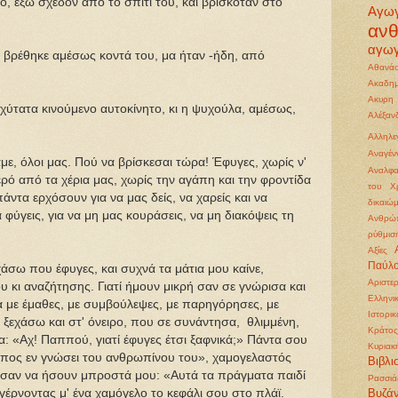
ο, έξω σχεδόν από το σπίτι του, και βρισκόταν στο
Αγω
αν
αγωγ
, βρέθηκε αμέσως κοντά του, μα ήταν -ήδη, από
Αθανάσ
Ακαδημ
Ακυρη
ύτατα κινούμενο αυτοκίνητο, κι η ψυχούλα, αμέσως,
Αλέξα
Αλληλε
Αναγέ
, όλοι μας. Πού να βρίσκεσαι τώρα! Έφυγες, χωρίς ν'
Αναλφα
ρό από τα χέρια μας, χωρίς την αγάπη και την φροντίδα
του Χρ
ντα ερχόσουν για να μας δείς, να χαρείς και να
δικαιώ
 φύγεις, για να μη μας κουράσεις, να μη διακόψεις τη
Ανθρώπ
ρύθμισ
Αξίες
Παύλ
άσω που έφυγες, και συχνά τα μάτια μου καίνε,
Αριστε
κι αναζήτησης. Γιατί ήμουν μικρή σαν σε γνώρισα και
Ελληνι
α με έμαθες, με συμβούλεψες, με παρηγόρησες, με
Ιστορι
ξεχάσω και στ' όνειρο, που σε συνάντησα, θλιμμένη,
Κράτος
: «Αχ! Παππού, γιατί έφυγες έτσι ξαφνικά;» Πάντα σου
Κυριακ
ωπος εν γνώσει του ανθρωπίνου του», χαμογελαστός
Βιβλι
 σαν να ήσουν μπροστά μου: «Αυτά τα πράγματα παιδί
Ρασσιά
 γέρνοντας μ' ένα χαμόγελο το κεφάλι σου στο πλάϊ.
Βυζάν