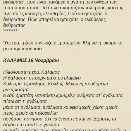
αγάλματα
", που είναι πανάρχαιη αγάπη των ανθρώπων
τούτου του τόπου.
Τα όπλα σκορπίζουν τον τρόμο, και στις
τελευταίες κραυγές ελευθερίας. Πού να ησυχάσει ο
άνθρωπος; Πώς μπορεί να ησυχάσει ο ελεύθερος
άνθρωπος;
********
Ύστερα, η ζωή συνεχίζεται, ματωμένη, θλιμμένη, ακόμη και
μετά την προδοσία
ΚΑΛΑΜΟΣ 18 Νοεμβρίου
Ηλιόλουστη μέρα. Κάλαμος.
Η θάλασσα, σπουργίτια στον ελαιώνα
Κάλεσμα. Πρόκληση. Κάλλος. Μακρινή προδομένη
μακαριότητα
α εσύ δραπέτη λιποτάκτη κρυμμένε ανάμεσα στ΄ αγάλματα,
πίσω απ΄τ΄ αγάλματα
μέσα στ΄αγάλματα, αγάλματα κούφια χωρίς χέρια, χωρίς
πέος, χωρίς αμπελόφυλλα
αρνήσου, αρνήσου, όχι να ξεχαστείς και να ξεχάσεις το
δένδρο το πουλί το γαλάζιο
αμαρτία, αμαρτία, πως μπορείτε λοιπόν να κοιμάστε εσείς, ο