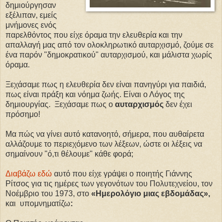
δημιούργησαν
εξέλιπαν, εμείς
μνήμονες ενός
παρελθόντος που είχε όραμα την ελευθερία και την
απαλλαγή μας από τον ολοκληρωτικό αυταρχισμό, ζούμε σε
ένα παρόν "δημοκρατικού" αυταρχισμού, και μάλιστα χωρίς
όραμα.
Ξεχάσαμε πως η ελευθερία δεν είναι πανηγύρι για παιδιά,
πως είναι πράξη και νόημα ζωής. Είναι ο Λόγος της
δημιουργίας. Ξεχάσαμε πως ο
αυταρχισμός
δεν έχει
πρόσημο!
Μα πώς να γίνει αυτό κατανοητό, σήμερα, που αυθαίρετα
αλλάζουμε το περιεχόμενο των λέξεων, ώστε οι λέξεις να
σημαίνουν "ό,τι θέλουμε" κάθε φορά;
Διαβάζω εδώ
αυτό που είχε γράψει ο ποιητής Γιάννης
Ρίτσος για τις ημέρες των γεγονότων του Πολυτεχνείου, τον
Νοέμβριο του 1973, στο
«Ημερολόγιο μιας εβδομάδας»,
και υπομνηματίζω
: