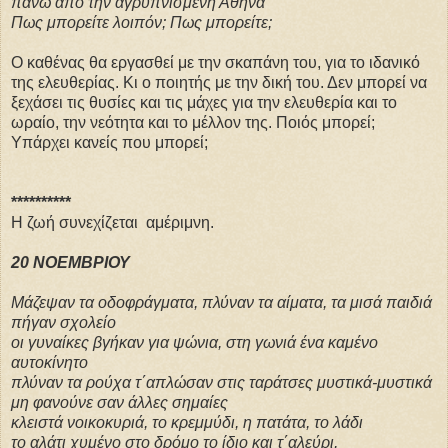
πάνω από την αγρυπνισμένη Αθήνα
Πως μπορείτε λοιπόν; Πως μπορείτε;
Ο καθένας θα εργασθεί με την σκαπάνη του, για το ιδανικό
της ελευθερίας. Κι ο ποιητής με την δική του. Δεν μπορεί να
ξεχάσει τις θυσίες και τις μάχες για την ελευθερία και το
ωραίο, την νεότητα και το μέλλον της.
Ποιός μπορεί;
Υπάρχει κανείς που μπορεί;
**********
Η ζωή συνεχίζεται αμέριμνη.
20 ΝΟΕΜΒΡΙΟΥ
Μάζεψαν τα οδοφράγματα, πλύναν τα αίματα, τα μισά παιδιά
πήγαν σχολείο
οι γυναίκες βγήκαν για ψώνια, στη γωνιά ένα καμένο
αυτοκίνητο
πλύναν τα ρούχα τ΄απλώσαν στις ταράτσες μυστικά-μυστικά
μη φανούνε σαν άλλες σημαίες
κλειστά νοικοκυριά, το κρεμμύδι, η πατάτα, το λάδι
το αλάτι χυμένο στο δρόμο το ίδιο και τ΄αλεύρι,