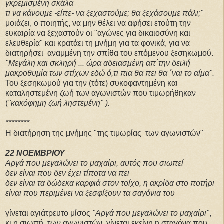
γκρεμισμένη σκάλα
τι να κάνουμε -είπε- να ξεχαστούμε; θα ξεχάσουμε πάλι;"
μοιάζει, ο ποιητής, να μην θέλει να αφήσει ετούτη την
ευκαιρία να ξεχαστούν οι "αγώνες για δικαιοσύνη και
ελευθερία" και κρατάει τη μνήμη για τα φονικά, για να
διατηρήσει αναμμένη την σπίθα του επόμενου ξεσηκωμού.
"Μεγάλη και σκληρή ... ώρα αδειασμένη απ΄την δειλή
μακροθυμία των στίχων εδώ ό,τι πια θα πει θα ΄ναι το αίμα".
Του ξεσηκωμού για την (τότε) συκοφαντημένη και
καταληστεμένη ζωή των αγωνιστών
που τιμωρήθηκαν
(
"κακόφημη ζωή ληστεμένη" ).
********
Η διατήρηση της μνήμης "της τιμωρίας των αγωνιστών"
22 ΝΟΕΜΒΡΙΟΥ
Αργά που μεγαλώνει το μαχαίρι, αυτός που σιωπεί
δεν είναι που δεν έχει τίποτα να πει
δεν είναι τα δώδεκα καρφιά στον τοίχο, η ακρίδα στο ποτήρι
είναι που περιμένει να ξεσφίξουν τα σαγόνια του
γίνεται αγιάτρευτο μίσος
"Αργά που μεγαλώνει το μαχαίρι"
,
κι η σιωπή των αγωνιστών, γίνεται εκείνη η σταγόνα που