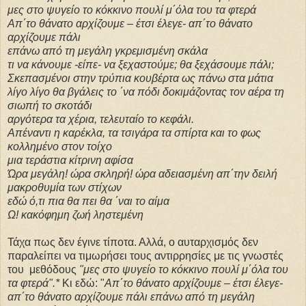
μες στο ψυγείο το κόκκινο πουλί μ΄όλα του τα φτερά
Απ΄το θάνατο αρχίζουμε – έτσι έλεγε- απ΄το θάνατο
αρχίζουμε πάλι
επάνω από τη μεγάλη γκρεμισμένη σκάλα
τι να κάνουμε -είπε- να ξεχαστούμε; θα ξεχάσουμε πάλι;
Σκεπασμένοι στην τρύπια κουβέρτα ως πάνω στα μάτια
λίγο λίγο θα βγάλεις το ΄να πόδι δοκιμάζοντας τον αέρα τη
σιωπή το σκοτάδι
αργότερα τα χέρια, τελευταίο το κεφάλι.
Απέναντι η καρέκλα, τα τσιγάρα τα σπίρτα και το φως
κολλημένο στον τοίχο
μια τεράστια κίτρινη αφίσα
Ώρα μεγάλη! ώρα σκληρή! ώρα αδειασμένη απ΄την δειλή
μακροθυμία των στίχων
εδώ ό,τι πια θα πει θα ΄ναι το αίμα
Ω! κακόφημη ζωή ληστεμένη
Τάχα πως δεν έγινε τίποτα. Αλλά, ο αυταρχισμός δεν
παραλείπει να τιμωρήσει τους αντιρρησίες με τις γνωστές
του μεθόδους
"μες στο ψυγείο το κόκκινο πουλί μ΄όλα του
τα φτερά".*
Κι εδώ: "
Απ΄το θάνατο αρχίζουμε – έτσι έλεγε-
απ΄το θάνατο αρχίζουμε πάλι επάνω από τη μεγάλη