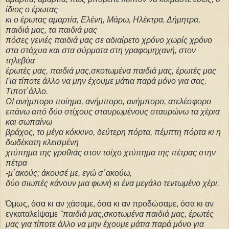
ίδιος ο έρωτας
κι ο έρωτας αμαρτία, Ελένη, Μάρω, Ηλέκτρα, Δήμητρα,
παιδιά μας, τα παιδιά μας
πόσες γενιές παιδιά μας σε αδιαίρετο χρόνο χωρίς χρόνο
στα στάχυα και στα σύρματα στη γραφομηχανή, στον
τηλεβόα
έρωτές μας, παιδιά μας,σκοτωμένα παιδιά μας, έρωτές μας
Για τίποτε άλλο να μην έχουμε μάτια παρά μόνο για σας.
Τιποτ΄άλλο.
Ω! ανήμπορο ποίημα, ανήμπορο, ανήμπορο, ατελέσφορο
επάνω από δύο στίχους σταυρωμένους σταυρώνω τα χέρια
και σωπαίνω
βράχος, το μέγα κόκκινο, δεύτερη πόρτα, πέμπτη πόρτα κι η
δωδέκατη κλεισμένη
χτύπημα της γροθιάς στον τοίχο χτύπημα της πέτρας στην
πέτρα
-μ΄ακούς; άκουσέ με, εγώ σ΄ακούω,
δύο σιωπές κάνουν μια φωνή κι ένα μεγάλο τεντωμένο χέρι.
Όμως, όσα κι αν χάσαμε, όσα κι αν προδώσαμε, όσα κι αν
εγκαταλείψαμε
"παιδιά μας,σκοτωμένα παιδιά μας, έρωτές
μας για τίποτε άλλο να μην έχουμε μάτια παρά μόνο για