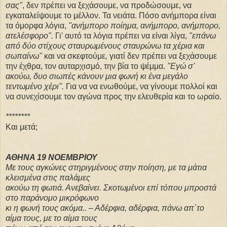
σας"
, δεν πρέπει να ξεχάσουμε, να προδώσουμε, να
εγκαταλείψουμε το μέλλον. Τα νειάτα. Πόσο ανήμπορα είναι
τα όμορφα λόγια,
"ανήμπορο ποίημα, ανήμπορο, ανήμπορο,
ατελέσφορο".
Γι' αυτό τα λόγια πρέπει να είναι λίγα,
"
επάνω
από δύο στίχους σταυρωμένους σταυρώνω τα χέρια και
σωπαίνω"
και να σκεφτούμε
,
γιατί δεν πρέπει να ξεχάσουμε
την έχθρα, τον αυταρχισμό, την βία το ψέμμα.
"Εγώ σ'
ακούω, δυο σιωπές κάνουν
μια φωνή κι ένα μεγάλο
τεντωμένο χέρι".
Για να να ενωθούμε, να γίνουμε πολλοί και
να συνεχίσουμε τον αγώνα προς την ελευθερία και το ωραίο.
********
Και μετά;
ΑΘΗΝΑ 19 ΝΟΕΜΒΡΙΟΥ
Με τους αγκώνες στηριγμένους στην ποίηση, με τα μάτια
κλεισμένα στις παλάμες
ακούω τη φωτιά. Ανεβαίνει. Σκοτωμένοι επί τόπου μπροστά
στο παράνομο μικρόφωνο
κι η φωνή τους ακόμα.. – Αδέρφια, αδέρφια, πάνω απ΄το
αίμα τους, με το αίμα τους