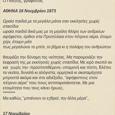
Ο Ποιητής, γράφοντας
ΑΘΗΝΑ 16 Νοεμβρίου 1973
Ωραία παιδιά με τα μεγάλα μάτια σαν εκκλησίες χωρίς
στασίδια
ωραία παιδιά δικά μας με τη μεγάλη θλίψη των ανδρείων
αψήφιστοι, όρθιοι στα Προπύλαια στον πέτρινο αέρα, έτοιμο
χέρι, έτοιμο μάτι
πως μεγαλώνει το μπόι, το βήμα κι η παλάμη του ανθρώπου
θαυμάζει την δύναμη της νεότητας. Μα παρομοιάζει την
έκφρασή της με
εκκλησιές χωρίς στασίδια
. Με ιερό σκοπό αν
και χωρίς την -προϋποτιθέμενη- υπομονή και πίστη. Βλέπει
τα νειάτα, δυνατά κι αλόγιστα, ορμητικά κι ακαταμάχητα
μπροστά ακόμα και στο αδιέξοδο,
"αψήφιστους στον
πέτρινο αέρα"
που πους αντιπαρατάσσεται. Με μια
ετοιμότητα που τους κάνει ήρωες.
********
Μα καθώς "μπαίνουν οι εχθροί, την άλλη μέρα",
17 Νοεμβρίου