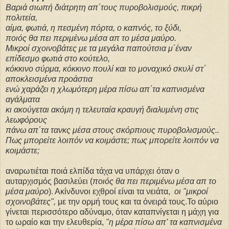
Βαριά σιωπή διάτρητη απ΄τους πυροβολισμούς, πικρή
πολιτεία,
αίμα, φωτιά, η πεσμένη πόρτα, ο καπνός, το ξύδι,
ποιός θα πει περιμένω μέσα απ το μέσα μαύρο.
Μικροί σχοινοβάτες με τα μεγάλα παπούτσια μ΄έναν
επίδεσμο φωτιά στο κούτελο,
κόκκινο σύρμα, κόκκινο πουλί και το μοναχικό σκυλί στ΄
αποκλεισμένα προάστια
ενώ χαράζει η χλωμότερη μέρα πίσω απ΄τα καπνισμένα
αγάλματα
κι ακούγεται ακόμη η τελευταία κραυγή διαλυμένη στις
λεωφόρους
πάνω απ΄τα τανκς μέσα στους σκόρπιους πυροβολισμούς..
Πως μπορείτε λοιπόν να κοιμάστε; πως μπορείτε λοιπόν να
κοιμάστε;
αναρωτιέται ποιά ελπίδα τάχα να υπάρχει όταν ο
αυταρχισμός βασιλεύει (
ποιός θα πει περιμένω μέσα απ το
μέσα μαύρο
). Ακίνδυνοι εχθροί είναι τα νειάτα,
οι "μ
ικροί
σχοινοβάτες"
,
με την ορμή τους και τα όνειρά τους.Το αύριο
γίνεται περισσότερο αδύναμο, όταν καταπνίγεται η μάχη για
το ωραίο και την ελευθερία,
"η μέρα πίσω απ' τα
καπνισμένα