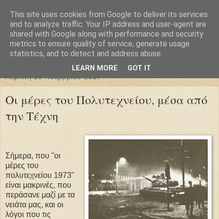
This site uses cookies from Google to deliver its services
Φιλαρέτη
and to analyze traffic. Your IP address and user-agent are
shared with Google along with performance and security
metrics to ensure quality of service, generate usage
"ἄγει πρός φῶς τήν ἀλήθειαν χρόνος" -- Μένανδρος
statistics, and to detect and address abuse.
LEARN MORE
GOT IT
Πέμπτη 16 Νοεμβρίου 2017
Οι μέρες του Πολυτεχνείου, μέσα από
την Τέχνη
Σήμερα, που "οι
μέρες του
πολυτεχνείου 1973"
είναι μακρινές, που
περάσανε μαζί με τα
νειάτα μας, και οι
λόγοι που τις